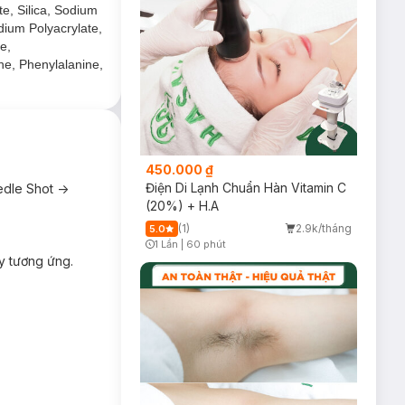
te, Silica, Sodium
hóng.
dium Polyacrylate,
e,
ine, Phenylalanine,
450.000 ₫
Điện Di Lạnh Chuẩn Hàn Vitamin C
edle Shot ->
(20%) + H.A
(1)
2.9k/tháng
5.0
1 Lần
|
60 phút
Timer Gray Icon
y tương ứng.