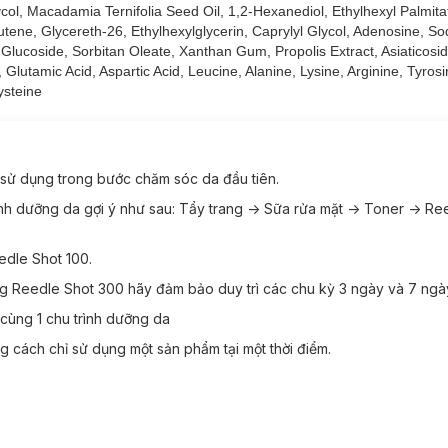
col, Macadamia Ternifolia Seed Oil, 1,2-Hexanediol, Ethylhexyl Palmita
lica, giúp kích thích hấp thụ dưỡng chất và thúc đẩy tái tạo da nhanh c
tene, Glycereth-26, Ethylhexylglycerin, Caprylyl Glycol, Adenosine, So
 Glucoside, Sorbitan Oleate, Xanthan Gum, Propolis Extract, Asiaticosid
ục hồi da.
Glutamic Acid, Aspartic Acid, Leucine, Alanine, Lysine, Arginine, Tyros
, cho da căng mọng.
ysteine
vệ da khỏi tác nhân gây hại.
sử dụng.
nhờn rít, thích hợp cho mọi loại da.
sử dụng trong bước chăm sóc da đầu tiên.
nh dưỡng da gợi ý như sau: Tẩy trang -> Sữa rửa mặt -> Toner -> Re
edle Shot 100.
ụng Reedle Shot 300 hãy đảm bảo duy trì các chu kỳ 3 ngày và 7 ngà
le Shot - Cica Reedle:
cùng 1 chu trình dưỡng da
 cách chỉ sử dụng một sản phẩm tại một thời điểm.
ớt.