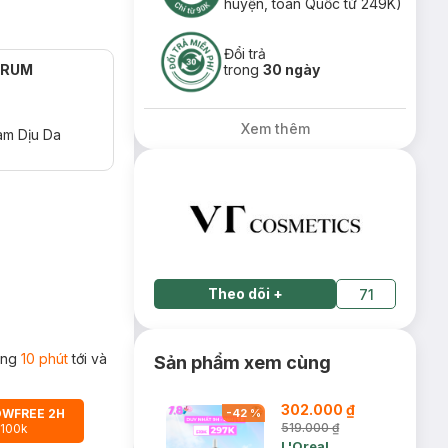
huyện, toàn Quốc từ 249K)
Đổi trả
ERUM
trong
30 ngày
Xem thêm
àm Dịu Da
Theo dõi
+
71
rong
10 phút
tới và
Sản phẩm xem cùng
302.000 ₫
OWFREE 2H
-
42
%
519.000 ₫
 100k
L'Oreal