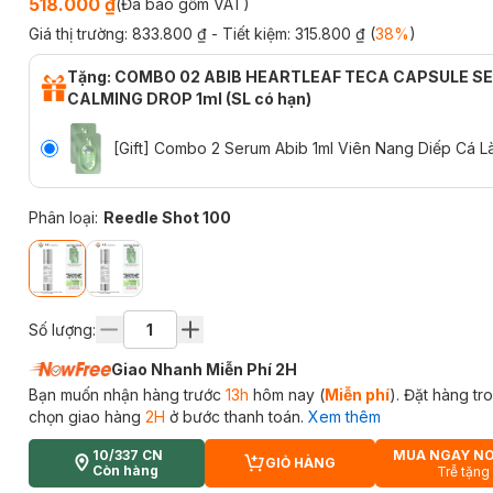
518.000 ₫
(Đã bao gồm VAT)
Giá thị trường:
833.800 ₫
- Tiết kiệm:
315.800 ₫
(
38
%
)
Tặng: COMBO 02 ABIB HEARTLEAF TECA CAPSULE S
CALMING DROP 1ml (SL có hạn)
[Gift] Combo 2 Serum Abib 1ml Viên Nang Diếp Cá L
Phân loại
:
Reedle Shot 100
Số lượng:
Giao Nhanh Miễn Phí 2H
Bạn muốn nhận hàng trước
13h
hôm nay (
Miễn phí
). Đặt hàng t
chọn giao hàng
2H
ở bước thanh toán.
Xem thêm
10/337 CN
MUA NGAY N
GIỎ HÀNG
CART PLUS ICON
Còn hàng
Trễ tặng