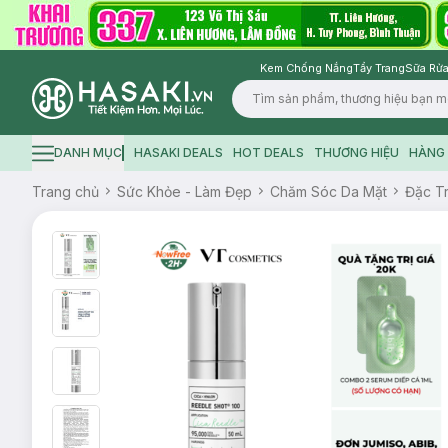
Kem Chống Nắng
Tẩy Trang
Sữa Rửa
Logo
DANH MỤC
HASAKI DEALS
HOT DEALS
THƯƠNG HIỆU
HÀNG 
Hamburger icon
Trang chủ
Sức Khỏe - Làm Đẹp
Chăm Sóc Da Mặt
Đặc Tr