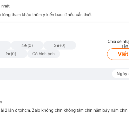
 nhất.
 lòng tham khảo thêm ý kiến bác sĩ nếu cần thiết.
Chia sẻ nh
)
4
(
0
)
3
(
0
)
sản
Viết
1
(
0
)
Có hình ảnh
Ngày 
ml
xài 2 lần ở tphcm. Zalo không chín không tám chín năm bảy năm chín 