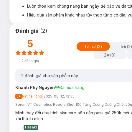
Luôn thoa kem chống nắng ban ngày để bảo vệ da tốt
Hạn sử dụng:
24 tháng kể từ ngày sản xuất.
Hiệu quả sản phẩm khác nhau tùy theo từng cơ địa, vui
Đánh giá
(
2
)
5
Tất cả
(
2
)
5
(
2
2
(
0
)
2
đánh giá
2
đánh giá cho sản phẩm này
Khanh Phy Nguyen
Đã mua hàng
|
5
Rất hài lòng
2025-08-12, 12:35
Serum VT Cosmetics Reedle Shot 100 Tăng Cường Dưỡng Chất 50
Mình thay đổi chu trình skincare nên cần pass giá 250k mới 
xài thử ib mình
Hasaki