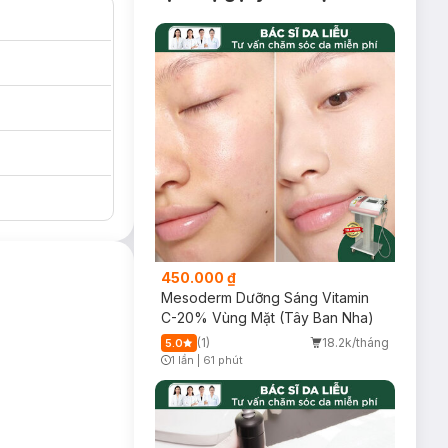
450.000 ₫
Mesoderm Dưỡng Sáng Vitamin
C-20% Vùng Mặt (Tây Ban Nha)
(1)
18.2k/tháng
5.0
1 lần
|
61 phút
Timer Gray Icon