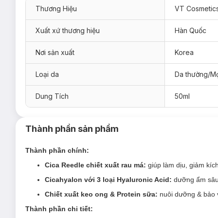
Thương Hiệu
VT Cosmetic
Xuất xứ thương hiệu
Hàn Quốc
Nơi sản xuất
Korea
Loại da
Da thường/Mọ
Dung Tích
50ml
Serum VT Cosmetics Reedle Shot - Cica Reedl
Sản phẩm thích hợp cho mọi loại da.
Thành phần sản phẩm
Đối tượng sử dụng Serum VT Cosmetics Reedl
Thành phần chính:
Muốn tăng cường khả năng hấp thụ các dưỡng chất.
Cica Reedle chiết xuất rau má:
giúp làm dịu, giảm kíc
Cung cấp độ ẩm, tăng cường hàng rào độ ẩm.
Cicahyalon với 3 loại Hyaluronic Acid:
dưỡng ẩm sâu
Cải thiện nếp nhăn, lão hóa da.
Chiết xuất keo ong & Protein sữa:
nuôi dưỡng & bảo v
Tăng cường khả năng dưỡng sáng, đều màu da.
Thành phần chi tiết:
Ưu thế nổi bật của Serum VT Cosmetics Reedl