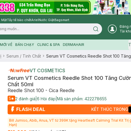
 Mặt
Tẩy tế bào chết
Ariel
Nước Giặt
Bagsmart
Đăng 
Search icon
Tài kh
T
MỚI VỀ
BÁN CHẠY
CLINIC & SPA
DERMAHAIR
ị
Serum / Tinh Chất
Serum VT Cosmetics Reedle Shot 100 Tăn
VT COSMETICS
Serum VT Cosmetics Reedle Shot 100 Tăng Cườ
Chất 50ml
Reedle Shot 100 - Cica Reedle
5
2
đánh giá
|
6
Hỏi đáp
|
Mã sản phẩm:
422278655
KẾT THÚC TRONG
Bill Jumiso, Abib, Anua, VT từ 399K tặng Heartleaft Calming Trial Kit Trị
Hạn)