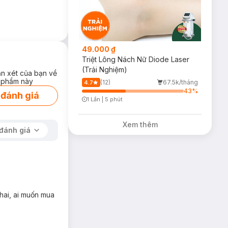
49.000 ₫
Triệt Lông Nách Nữ Diode Laser
(Trải Nghiệm)
ận xét của bạn về
 phẩm này
(12)
67.5k/tháng
4.7
43
%
 đánh giá
1 Lần
|
5 phút
Timer Gray Icon
Xem thêm
đánh giá
hai, ai muốn mua