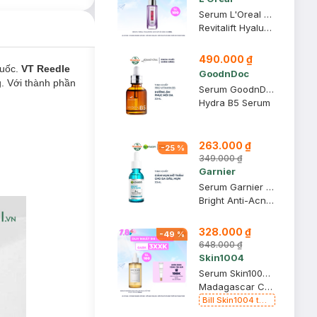
Serum L'Oreal Hyaluronic Acid Cấp Ẩm Sáng Da 30ml
Revitalift Hyaluronic Acid 1.5% Hyaluron Serum
490.000 ₫
uốc.
VT Reedle
GoodnDoc
g. Với thành phần
Serum GoodnDoc Dưỡng Ẩm, Hỗ Trợ Phục Hồi Da 30ml
Hydra B5 Serum
263.000 ₫
-
25
%
349.000 ₫
Garnier
Serum Garnier Giảm Mụn Mờ Thâm Cho Da Dầu, Mụn 30ml
Bright Anti-Acne Booster Serum
328.000 ₫
-
49
%
648.000 ₫
Skin1004
Serum Skin1004 Rau Má Làm Dịu & Hỗ Trợ Phục Hồi Da 100ml
Madagascar Centella Ampoule
Bill Skin1004 từ
399k Tặng Kem