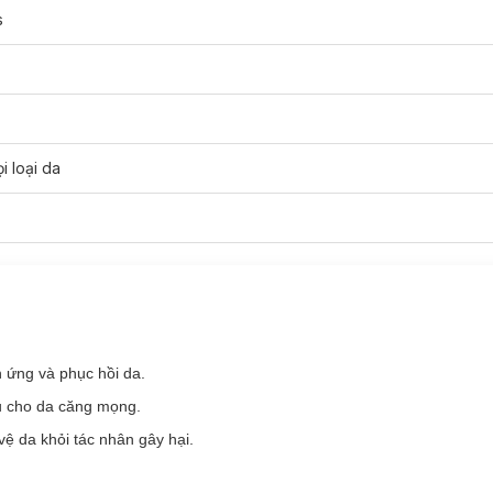
s
i loại da
e phù hợp với loại da nào?
e Shot - Cica Reedle:
h ứng và phục hồi da.
 cho da căng mọng.
ệ da khỏi tác nhân gây hại.
e Shot - Cica Reedle: