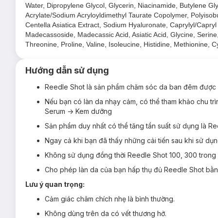
Water, Dipropylene Glycol, Glycerin, Niacinamide, Butylene Gly
Ứng dụng công nghệ vi kim
với các gai siêu nhỏ từ si
Acrylate/Sodium Acryloyldimethyl Taurate Copolymer, Polyisobu
Centella Asiatica Extract, Sodium Hyaluronate, Caprylyl/Capryl
Cica Reedle chiết xuất rau má
giúp làm dịu, giảm kích ứng và ph
Madecassoside, Madecassic Acid, Asiatic Acid, Glycine, Serine, 
Cicahyalon
dưỡng ẩm sâu với
3 loại Hyaluronic Acid
Threonine, Proline, Valine, Isoleucine, Histidine, Methionine, C
Chiết xuất keo ong và protein sữa
nuôi dưỡng và bảo 
Hướng dẫn sử dụng
Dưỡng da săn chắc, căng bóng, mịn màng sau mỗi lần 
Serum có kết cấu nhẹ, thấm nhanh vào da mà không gây 
Reedle Shot là sản phẩm chăm sóc da ban đêm được 
Nếu bạn có làn da nhạy cảm, có thể tham khảo chu trì
Serum -> Kem dưỡng
Sản phẩm duy nhất có thể tăng tần suất sử dụng là Re
Ngay cả khi bạn đã thấy những cải tiến sau khi sử d
Hướng dẫn bảo quản Serum VT Cosmetics Reed
Không sử dụng đồng thời Reedle Shot 100, 300 trong 
Nơi khô ráo thoáng mát.
Cho phép làn da của bạn hấp thụ đủ Reedle Shot bằng
Tránh ánh nắng trực tiếp, nơi có nhiệt độ cao hoặc ẩm ư
Lưu ý quan trọng:
Đậy nắp kín sau khi sử dụng.
Cảm giác châm chích nhẹ là bình thường.
Lưu ý:
Không dùng trên da có vết thương hở.
Ngày sản xuất:
Xem chi tiết trên bao bì.