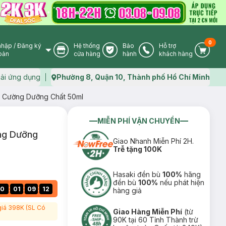
0
nhập
/
Đăng ký
Hệ thống
Bảo
Hỗ trợ
User Icon
Store Icon
Warranty Icon
Phone Icon
Cart I
oản
cửa hàng
hành
khách hàng
ải ứng dụng
Phường 8, Quận 10, Thành phố Hồ Chí Minh
Map icon
g Cường Dưỡng Chất 50ml
MIỄN PHÍ VẬN CHUYỂN
ng Dưỡng
Giao Nhanh Miễn Phí 2H.
Trễ tặng 100K
Hasaki đền bù
100%
hãng
đền bù
100%
nếu phát hiện
:
:
:
0
01
09
11
hàng giả
 giá 398K (SL Có
Giao Hàng Miễn Phí
(từ
90K tại 60 Tỉnh Thành trừ