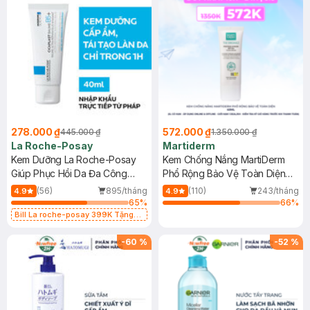
278.000 ₫
572.000 ₫
445.000 ₫
1.350.000 ₫
La Roche-Posay
Martiderm
Kem Dưỡng La Roche-Posay
Kem Chống Nắng MartiDerm
Giúp Phục Hồi Da Đa Công
Phổ Rộng Bảo Vệ Toàn Diện
Dụng 40ml
40ml
(56)
895/tháng
(110)
243/tháng
4.9
4.9
65
%
66
%
Bill La roche-posay 399K Tặng
Gel rửa mặt da dầu nhạy cảm 50ml
(SL có hạn)
-
60
%
-
52
%