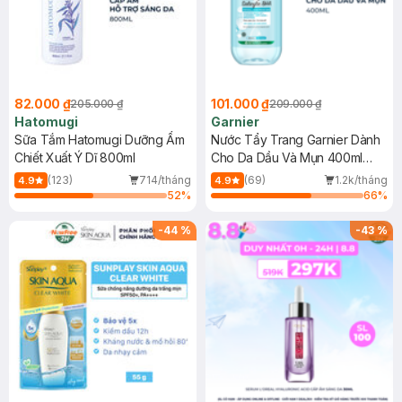
82.000 ₫
101.000 ₫
205.000 ₫
209.000 ₫
Hatomugi
Garnier
Sữa Tắm Hatomugi Dưỡng Ẩm
Nước Tẩy Trang Garnier Dành
Chiết Xuất Ý Dĩ 800ml
Cho Da Dầu Và Mụn 400ml
(Mới)
(123)
714/tháng
(69)
1.2k/tháng
4.9
4.9
52
%
66
%
-
44
%
-
43
%