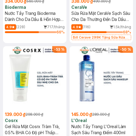
334.000 ₫
338.000 ₫
560.000 ₫
490.000 ₫
Bioderma
CeraVe
Nước Tẩy Trang Bioderma
Sữa Rửa Mặt CeraVe Sạch Sâu
Dành Cho Da Dầu & Hỗn Hợp
Cho Da Thường Đến Da Dầu
500ml
473ml
(228)
717/tháng
(116)
1.5k/tháng
4.9
4.9
66
%
68
%
Bill Cerave 299K Tặng Sữa Rửa
Mặt Cerave 30ml (SL có hạn)
-
53
%
-
50
%
139.000 ₫
145.000 ₫
298.000 ₫
289.000 ₫
Cosrx
L'Oreal
Gel Rửa Mặt Cosrx Tràm Trà,
Nước Tẩy Trang L'Oreal Làm
0.5% BHA Có Độ pH Thấp
Sạch Sâu Trang Điểm 400ml