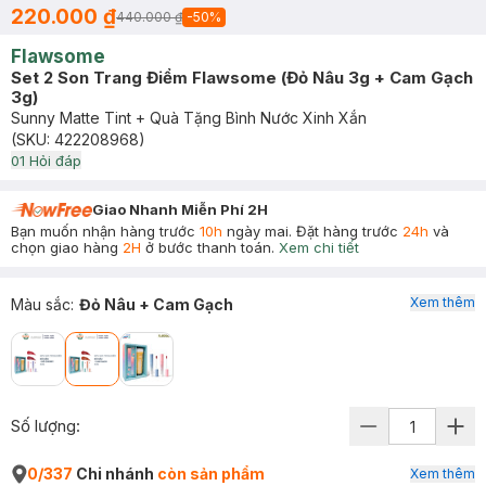
220.000 ₫
440.000 ₫
-
50
%
Flawsome
Set 2 Son Trang Điểm Flawsome (Đỏ Nâu 3g + Cam Gạch
3g)
Sunny Matte Tint + Quà Tặng Bình Nước Xinh Xắn
(SKU:
422208968
)
0
1
Hỏi đáp
Giao Nhanh Miễn Phí 2H
Bạn muốn nhận hàng trước
10h
ngày mai. Đặt hàng trước
24h
và
chọn giao hàng
2H
ở bước thanh toán.
Xem chi tiết
Xem thêm
Màu sắc
:
Đỏ Nâu + Cam Gạch
Số lượng:
0/337
Chi nhánh
còn sản phẩm
Xem thêm