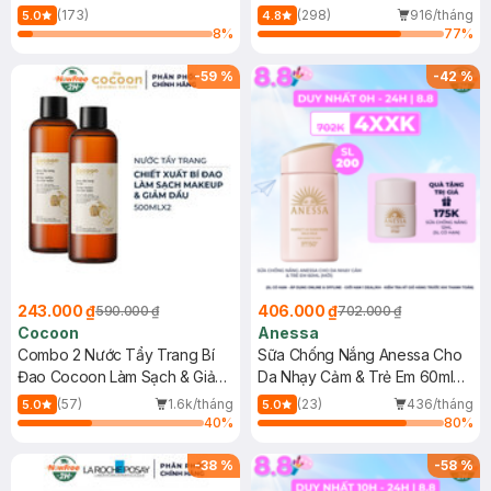
150ml
(173)
(298)
916/tháng
5.0
4.8
8
%
77
%
-
59
%
-
42
%
243.000 ₫
406.000 ₫
590.000 ₫
702.000 ₫
Cocoon
Anessa
Combo 2 Nước Tẩy Trang Bí
Sữa Chống Nắng Anessa Cho
Đao Cocoon Làm Sạch & Giảm
Da Nhạy Cảm & Trẻ Em 60ml
Dầu 500ml
(Mới)
(57)
1.6k/tháng
(23)
436/tháng
5.0
5.0
40
%
80
%
-
38
%
-
58
%