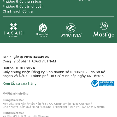
Phương thức thanh toán
Phương thức vận chuyển
Chính sách đổi trả
Synctives
Clinic
Dermahair
Mastige
Bản quyền © 2016 Hasaki.vn
Công Ty cổ phần HASAKI VIETNAM
Hotline:
1800 6324
Giấy chứng nhận Đăng ký Kinh doanh số 0313612829 do Sở Kế
hoạch và Đầu tư Thành phố Hồ Chí Minh cấp ngày 13/01/2016
Xem tất cả cửa hàng
Mỹ Phẩm High-End
Trang Điểm Mặt
Kem Lót
/
Kem Nền
/
Phấn Nền
/
BB / CC Cream
/
Phấn Nước Cushion
/
Che Khuyết Điểm
/
Má Hồng
/
Tạo Khối / Highlight
/
Phấn Phủ
/
Xịt Khoá Makeup
Trang Điểm Mắt
Kẻ Mày
/
Kẻ Mắt
/
Phấn Mắt
/
Mascara