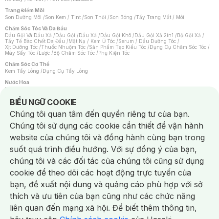
Trang Điểm Môi
Son Dưỡng Môi
/
Son Kem / Tint
/
Son Thỏi
/
Son Bóng
/
Tẩy Trang Mắt / Môi
Chăm Sóc Tóc Và Da Đầu
Dầu Gội Và Dầu Xả
/
Dầu Gội
/
Dầu Xả
/
Dầu Gội Khô
/
Dầu Gội Xả 2in1
/
Bộ Gội Xả
/
Tẩy Tế Bào Chết Da Đầu
/
Mặt Nạ / Kem Ủ Tóc
/
Serum / Dầu Dưỡng Tóc
/
Xịt Dưỡng Tóc
/
Thuốc Nhuộm Tóc
/
Sản Phẩm Tạo Kiểu Tóc
/
Dụng Cụ Chăm Sóc Tóc
/
Máy Sấy Tóc
/
Lược
/
Bộ Chăm Sóc Tóc
/
Phụ Kiện Tóc
Chăm Sóc Cơ Thể
Kem Tẩy Lông
/
Dụng Cụ Tẩy Lông
Nước Hoa
Nước Hoa Nữ
/
Nước Hoa Nam
/
Nước Hoa Cao Cấp
/
Xịt Thơm Toàn Thân
/
Nước Hoa Vùng Kín
Notice about cookies usage
BIỂU NGỮ COOKIE
Chăm Sóc Cá Nhân
Chúng tôi quan tâm đến quyền riêng tư của bạn.
Chống Muỗi
/
Khẩu Trang
/
Máy Massage
/
Mặt Nạ Xông Hơi
/
Nước Rửa Tay
/
Sản Phẩm Chăm Sóc Khác
/
Bàn Chải Đánh Răng
/
Bàn Chải Điện
/
Chúng tôi sử dụng các cookie cần thiết để vận hành
Hỗ Trợ Trắng Răng
/
Kem Đánh Răng
/
Máy Tăm Nước
/
Nước Súc Miệng
/
Tăm / Chỉ Nha Khoa
/
Xịt Thơm Miệng
/
Dung Dịch Vệ Sinh
/
Dưỡng Vùng Kín
/
website của chúng tôi và đồng hành cùng bạn trong
Khăn Ướt Vệ Sinh Vùng Kín
/
Băng Vệ Sinh
/
Tampon
/
Bọt Cạo Râu
/
Dao Cạo Râu
/
Máy Cạo Râu
suốt quá trình điều hướng. Với sự đồng ý của bạn,
Vấn Đề Về Da
chúng tôi và các đối tác của chúng tôi cũng sử dụng
Da Dầu / Lỗ Chân Lông To
/
Da Khô / Mất Nước
/
Da Lão Hóa
/
Da Mụn
/
Da Nhạy Cảm / Kích Ứng
/
Da Xỉn Màu
/
Thâm / Nám / Tàn Nhang
/
cookie để theo dõi các hoạt động trực tuyến của
Quầng Thâm & Bọng Mắt
/
Sẹo
/
Viêm Da Cơ Địa
bạn, đề xuất nội dung và quảng cáo phù hợp với sở
Dụng Cụ / Phụ Kiện Chăm Sóc Da
Chat i
Bông Tẩy Trang
/
Khăn Lau Mặt Khô
/
Dụng Cụ / Máy Rửa Mặt
/
Máy Chăm Sóc Da
/
thích và ưu tiên của bạn cũng như các chức năng
Dụng Cụ Chăm Sóc Khác
liên quan đến mạng xã hội. Để biết thêm thông tin,