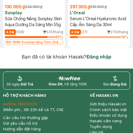
130.000 ₫
297.000 ₫
234.000 ₫
519.000 ₫
Sunplay
L'Oreal
Sữa Chống Nắng Sunplay Skin
Serum L'Oreal Hyaluronic Acid
Aqua Dưỡng Da Sáng Mịn 55g
Cấp Ẩm Sáng Da 30ml
(108)
531/tháng
(27)
279/tháng
4.9
4.9
85
%
16
%
Bill 199K Sunplay tặng Tinh Chất
Chống Nắng 7g trị giá 30K (SL có
hạn)
Bạn đã có tài khoản Hasaki?
Đăng nhập
return
nowfree
price
HỖ TRỢ KHÁCH HÀNG
VỀ HASAKI.VN
Hotline:
1800 6324
Giới thiệu Hasaki.vn
(Miễn phí , 08-22h kể cả T7, CN)
Chính sách bảo mật
Điều khoản sử dụng
Các câu hỏi thường gặp
Hasaki cẩm nang
Gửi yêu cầu hỗ trợ
Tuyển dụng
Hướng dẫn đặt hàng
Liên hệ