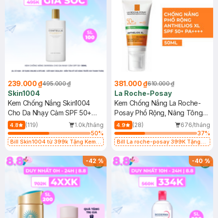
239.000 ₫
381.000 ₫
495.000 ₫
610.000 ₫
Skin1004
La Roche-Posay
Kem Chống Nắng Skin1004
Kem Chống Nắng La Roche-
Cho Da Nhạy Cảm SPF 50+
Posay Phổ Rộng, Nâng Tông
50ml
Kiềm Dầu 50ml
(119)
1.0k/tháng
(28)
676/tháng
4.8
4.9
50
%
37
%
Bill Skin1004 từ 399k Tặng Kem
Bill La roche-posay 399K Tặng
Chống Nắng Cho Da Nhạy Cảm
Gel rửa mặt da dầu nhạy cảm 50ml
SPF 50+ 20ml (SL Có Hạn)
(SL có hạn)
-
42
%
-
40
%