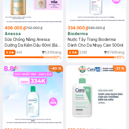
406.000 ₫
334.000 ₫
702.000 ₫
560.000 ₫
Anessa
Bioderma
Sữa Chống Nắng Anessa
Nước Tẩy Trang Bioderma
Dưỡng Da Kiềm Dầu 60ml (Bản
Dành Cho Da Nhạy Cảm 500ml
Mới)
(44)
531/tháng
(228)
874/tháng
4.9
4.9
80
%
95
%
-
40
%
-
31
%