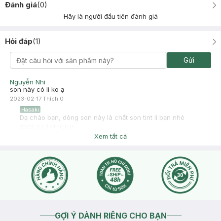
Đánh giá
(
0
)
Hãy là người đầu tiên đánh giá
Hỏi đáp
(
1
)
Gửi
Nguyễn Nhi
son này có lì ko ạ
2023-02-17
Thích
0
Hasaki
Dạ chào bạn, dòng son này là chất son tint lì bạn nhé
2023-02-17
Thích
0
Xem tất cả
GỢI Ý DÀNH RIÊNG CHO BẠN