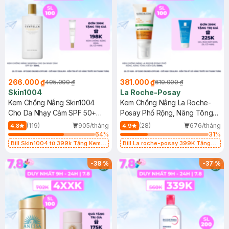
266.000 ₫
381.000 ₫
495.000 ₫
610.000 ₫
Skin1004
La Roche-Posay
Kem Chống Nắng Skin1004
Kem Chống Nắng La Roche-
Cho Da Nhạy Cảm SPF 50+
Posay Phổ Rộng, Nâng Tông
50ml
Kiềm Dầu 50ml
(119)
905/tháng
(28)
676/tháng
4.8
4.9
64
%
31
%
Bill Skin1004 từ 399k Tặng Kem
Bill La roche-posay 399K Tặng
Chống Nắng Cho Da Nhạy Cảm
Gel rửa mặt da dầu nhạy cảm 50ml
SPF 50+ 20ml (SL Có Hạn)
(SL có hạn)
-
38
%
-
37
%