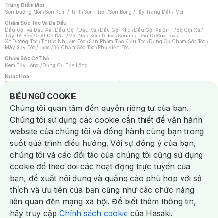
Trang Điểm Môi
Son Dưỡng Môi
/
Son Kem / Tint
/
Son Thỏi
/
Son Bóng
/
Tẩy Trang Mắt / Môi
Chăm Sóc Tóc Và Da Đầu
Dầu Gội Và Dầu Xả
/
Dầu Gội
/
Dầu Xả
/
Dầu Gội Khô
/
Dầu Gội Xả 2in1
/
Bộ Gội Xả
/
Tẩy Tế Bào Chết Da Đầu
/
Mặt Nạ / Kem Ủ Tóc
/
Serum / Dầu Dưỡng Tóc
/
Xịt Dưỡng Tóc
/
Thuốc Nhuộm Tóc
/
Sản Phẩm Tạo Kiểu Tóc
/
Dụng Cụ Chăm Sóc Tóc
/
Máy Sấy Tóc
/
Lược
/
Bộ Chăm Sóc Tóc
/
Phụ Kiện Tóc
Chăm Sóc Cơ Thể
Kem Tẩy Lông
/
Dụng Cụ Tẩy Lông
Nước Hoa
Nước Hoa Nữ
/
Nước Hoa Nam
/
Nước Hoa Cao Cấp
/
Xịt Thơm Toàn Thân
/
Nước Hoa Vùng Kín
Notice about cookies usage
BIỂU NGỮ COOKIE
Chăm Sóc Cá Nhân
Chúng tôi quan tâm đến quyền riêng tư của bạn.
Chống Muỗi
/
Khẩu Trang
/
Máy Massage
/
Mặt Nạ Xông Hơi
/
Nước Rửa Tay
/
Sản Phẩm Chăm Sóc Khác
/
Bàn Chải Đánh Răng
/
Bàn Chải Điện
/
Chúng tôi sử dụng các cookie cần thiết để vận hành
Hỗ Trợ Trắng Răng
/
Kem Đánh Răng
/
Máy Tăm Nước
/
Nước Súc Miệng
/
Tăm / Chỉ Nha Khoa
/
Xịt Thơm Miệng
/
Dung Dịch Vệ Sinh
/
Dưỡng Vùng Kín
/
website của chúng tôi và đồng hành cùng bạn trong
Khăn Ướt Vệ Sinh Vùng Kín
/
Băng Vệ Sinh
/
Tampon
/
Bọt Cạo Râu
/
Dao Cạo Râu
/
Máy Cạo Râu
suốt quá trình điều hướng. Với sự đồng ý của bạn,
Vấn Đề Về Da
chúng tôi và các đối tác của chúng tôi cũng sử dụng
Da Dầu / Lỗ Chân Lông To
/
Da Khô / Mất Nước
/
Da Lão Hóa
/
Da Mụn
/
Da Nhạy Cảm / Kích Ứng
/
Da Xỉn Màu
/
Thâm / Nám / Tàn Nhang
/
cookie để theo dõi các hoạt động trực tuyến của
Quầng Thâm & Bọng Mắt
/
Sẹo
/
Viêm Da Cơ Địa
bạn, đề xuất nội dung và quảng cáo phù hợp với sở
Dụng Cụ / Phụ Kiện Chăm Sóc Da
Chat i
Bông Tẩy Trang
/
Khăn Lau Mặt Khô
/
Dụng Cụ / Máy Rửa Mặt
/
Máy Chăm Sóc Da
/
thích và ưu tiên của bạn cũng như các chức năng
Dụng Cụ Chăm Sóc Khác
liên quan đến mạng xã hội. Để biết thêm thông tin,
hãy truy cập
Chính sách cookie
của Hasaki.