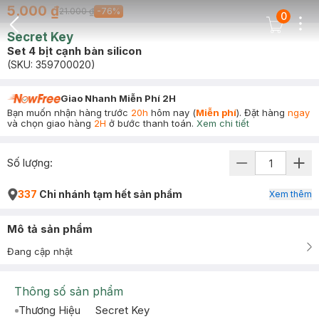
5.000 ₫
21.000 ₫
-
76
%
0
Dots
Cart Icon
Secret Key
Back Icon
Set 4 bịt cạnh bàn silicon
(SKU:
359700020
)
Giao Nhanh Miễn Phí 2H
Bạn muốn nhận hàng trước
20h
hôm nay (
Miễn phí
). Đặt hàng
ngay
và chọn giao hàng
2H
ở bước thanh toán.
Xem chi tiết
Số lượng:
337
Chi nhánh tạm hết sản phẩm
Xem thêm
Mô tả sản phẩm
Đang cập nhật
Thông số sản phẩm
Thương Hiệu
Secret Key