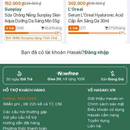
152.000 ₫
302.000 ₫
234.000 ₫
519.000 ₫
Sunplay
L'Oreal
Sữa Chống Nắng Sunplay Skin
Serum L'Oreal Hyaluronic Acid
Aqua Dưỡng Da Sáng Mịn 55g
Cấp Ẩm Sáng Da 30ml
(108)
454/tháng
(27)
275/tháng
4.9
4.9
48
%
41
%
Bill 199K Sunplay tặng Tinh Chất
Chống Nắng 7g trị giá 30K (SL có
hạn)
Bạn đã có tài khoản Hasaki?
Đăng nhập
return
nowfree
price
HỖ TRỢ KHÁCH HÀNG
VỀ HASAKI.VN
Hotline:
1800 6324
Giới thiệu Hasaki.vn
(Miễn phí , 08-22h kể cả T7, CN)
Chính sách bảo mật
Điều khoản sử dụng
Các câu hỏi thường gặp
Hasaki cẩm nang
Gửi yêu cầu hỗ trợ
Tuyển dụng
Hướng dẫn đặt hàng
Liên hệ
Phương thức thanh toán