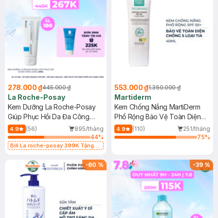
278.000 ₫
553.000 ₫
445.000 ₫
1.350.000 ₫
La Roche-Posay
Martiderm
Kem Dưỡng La Roche-Posay
Kem Chống Nắng MartiDerm
Giúp Phục Hồi Da Đa Công
Phổ Rộng Bảo Vệ Toàn Diện
Dụng 40ml
40ml
(56)
895/tháng
(110)
251/tháng
4.9
4.9
44
%
75
%
Bill La roche-posay 399K Tặng
Gel rửa mặt da dầu nhạy cảm 50ml
(SL có hạn)
-
60
%
-
39
%