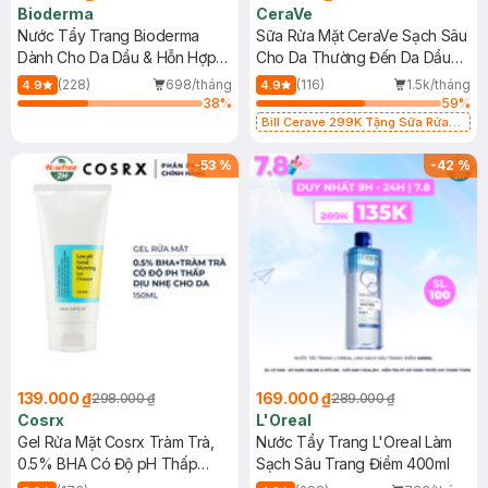
Bioderma
CeraVe
Nước Tẩy Trang Bioderma
Sữa Rửa Mặt CeraVe Sạch Sâu
Dành Cho Da Dầu & Hỗn Hợp
Cho Da Thường Đến Da Dầu
500ml
473ml
(228)
698/tháng
(116)
1.5k/tháng
4.9
4.9
38
%
59
%
Bill Cerave 299K Tặng Sữa Rửa
Mặt Cerave 30ml (SL có hạn)
-
53
%
-
42
%
139.000 ₫
169.000 ₫
298.000 ₫
289.000 ₫
Cosrx
L'Oreal
Gel Rửa Mặt Cosrx Tràm Trà,
Nước Tẩy Trang L'Oreal Làm
0.5% BHA Có Độ pH Thấp
Sạch Sâu Trang Điểm 400ml
150ml