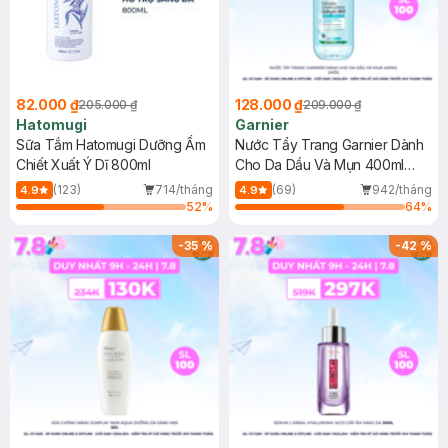
82.000 ₫
128.000 ₫
205.000 ₫
209.000 ₫
Hatomugi
Garnier
Sữa Tắm Hatomugi Dưỡng Ẩm
Nước Tẩy Trang Garnier Dành
Chiết Xuất Ý Dĩ 800ml
Cho Da Dầu Và Mụn 400ml
(Mới)
(123)
714/tháng
(69)
942/tháng
4.9
4.9
52
%
64
%
-
35
%
-
42
%