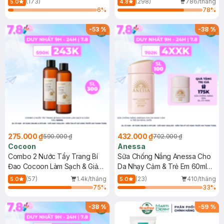
(173)
(298)
786/tháng
5.0
4.8
6
%
78
%
-
53
%
-
38
%
275.000 ₫
432.000 ₫
590.000 ₫
702.000 ₫
Cocoon
Anessa
Combo 2 Nước Tẩy Trang Bí
Sữa Chống Nắng Anessa Cho
Đao Cocoon Làm Sạch & Giảm
Da Nhạy Cảm & Trẻ Em 60ml
Dầu 500ml
(Mới)
(57)
1.4k/tháng
(23)
410/tháng
5.0
5.0
75
%
33
%
-
38
%
-
59
%