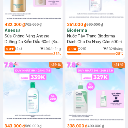
432.000 ₫
351.000 ₫
702.000 ₫
560.000 ₫
Anessa
Bioderma
Sữa Chống Nắng Anessa
Nước Tẩy Trang Bioderma
Dưỡng Da Kiềm Dầu 60ml (Bản
Dành Cho Da Nhạy Cảm 500ml
Mới)
(44)
499/tháng
(228)
832/tháng
4.9
4.9
33
%
28
%
-
39
%
-
31
%
343.000 ₫
338.000 ₫
560.000 ₫
490.000 ₫