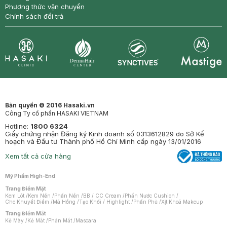
Phương thức vận chuyển
Chính sách đổi trả
Synctives
Clinic
Dermahair
Mastige
Bản quyền © 2016 Hasaki.vn
Công Ty cổ phần HASAKI VIETNAM
Hotline:
1800 6324
Giấy chứng nhận Đăng ký Kinh doanh số 0313612829 do Sở Kế
hoạch và Đầu tư Thành phố Hồ Chí Minh cấp ngày 13/01/2016
Xem tất cả cửa hàng
Mỹ Phẩm High-End
Trang Điểm Mặt
Kem Lót
/
Kem Nền
/
Phấn Nền
/
BB / CC Cream
/
Phấn Nước Cushion
/
Che Khuyết Điểm
/
Má Hồng
/
Tạo Khối / Highlight
/
Phấn Phủ
/
Xịt Khoá Makeup
Trang Điểm Mắt
Kẻ Mày
/
Kẻ Mắt
/
Phấn Mắt
/
Mascara