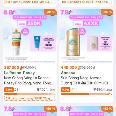
Bill Klairs từ 299k Tặng Mặt Nạ
Bill Skin1004 từ 399k Tặng Kem
Làm Dịu Da & Kiểm Soát Dầu Nhờn
Chống Nắng Cho Da Nhạy Cảm
25ml (SL Có Hạn)
SPF 50+ 20ml (SL Có Hạn)
-
40
%
-
36
%
367.000 ₫
449.000 ₫
610.000 ₫
702.000 ₫
La Roche-Posay
Anessa
Kem Chống Nắng La Roche-
Sữa Chống Nắng Anessa
Posay Phổ Rộng, Nâng Tông
Dưỡng Da Kiềm Dầu 60ml (Bản
Kiềm Dầu 50ml
Mới)
(28)
702/tháng
(44)
480/tháng
4.9
4.9
30
%
64
%
Bill La roche-posay 399K Tặng
Gel rửa mặt da dầu nhạy cảm 50ml
(SL có hạn)
-
40
%
-
53
%