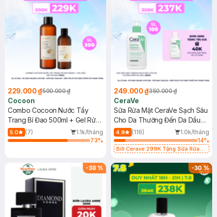
229.000 ₫
249.000 ₫
590.000 ₫
350.000 ₫
Cocoon
CeraVe
Combo Cocoon Nước Tẩy
Sữa Rửa Mặt CeraVe Sạch Sâu
Trang Bí Đao 500ml + Gel Rửa
Cho Da Thường Đến Da Dầu
Mặt Bí Đao 310ml
236ml
(7)
1.1k/tháng
(116)
1.0k/tháng
5.0
4.9
73
%
14
%
Bill Cerave 299K Tặng Sữa Rửa
Mặt Cerave 30ml (SL có hạn)
-
38
%
-
30
%