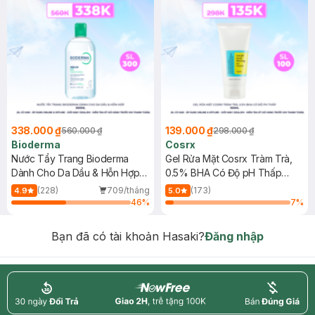
338.000 ₫
139.000 ₫
560.000 ₫
298.000 ₫
Bioderma
Cosrx
Nước Tẩy Trang Bioderma
Gel Rửa Mặt Cosrx Tràm Trà,
Dành Cho Da Dầu & Hỗn Hợp
0.5% BHA Có Độ pH Thấp
500ml
150ml
(228)
709/tháng
(173)
4.9
5.0
46
%
7
%
Bạn đã có tài khoản Hasaki?
Đăng nhập
return
nowfree
price