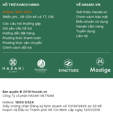
HỖ TRỢ KHÁCH HÀNG
VỀ HASAKI.VN
Hotline:
1800 6324
Giới thiệu Hasaki.vn
(Miễn phí , 08-22h kể cả T7, CN)
Chính sách bảo mật
Điều khoản sử dụng
Các câu hỏi thường gặp
Hasaki cẩm nang
Gửi yêu cầu hỗ trợ
Tuyển dụng
Hướng dẫn đặt hàng
Liên hệ
Phương thức thanh toán
Phương thức vận chuyển
Chính sách đổi trả
Synctives
Clinic
Dermahair
Mastige
Bản quyền © 2016 Hasaki.vn
Công Ty cổ phần HASAKI VIETNAM
Hotline:
1800 6324
Giấy chứng nhận Đăng ký Kinh doanh số 0313612829 do Sở Kế
hoạch và Đầu tư Thành phố Hồ Chí Minh cấp ngày 13/01/2016