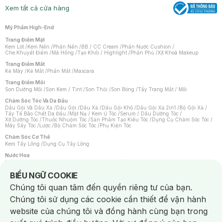
Xem tất cả cửa hàng
Mỹ Phẩm High-End
Trang Điểm Mặt
Kem Lót
/
Kem Nền
/
Phấn Nền
/
BB / CC Cream
/
Phấn Nước Cushion
/
Che Khuyết Điểm
/
Má Hồng
/
Tạo Khối / Highlight
/
Phấn Phủ
/
Xịt Khoá Makeup
Trang Điểm Mắt
Kẻ Mày
/
Kẻ Mắt
/
Phấn Mắt
/
Mascara
Trang Điểm Môi
Son Dưỡng Môi
/
Son Kem / Tint
/
Son Thỏi
/
Son Bóng
/
Tẩy Trang Mắt / Môi
Chăm Sóc Tóc Và Da Đầu
Dầu Gội Và Dầu Xả
/
Dầu Gội
/
Dầu Xả
/
Dầu Gội Khô
/
Dầu Gội Xả 2in1
/
Bộ Gội Xả
/
Tẩy Tế Bào Chết Da Đầu
/
Mặt Nạ / Kem Ủ Tóc
/
Serum / Dầu Dưỡng Tóc
/
Xịt Dưỡng Tóc
/
Thuốc Nhuộm Tóc
/
Sản Phẩm Tạo Kiểu Tóc
/
Dụng Cụ Chăm Sóc Tóc
/
Máy Sấy Tóc
/
Lược
/
Bộ Chăm Sóc Tóc
/
Phụ Kiện Tóc
Chăm Sóc Cơ Thể
Kem Tẩy Lông
/
Dụng Cụ Tẩy Lông
Nước Hoa
Nước Hoa Nữ
/
Nước Hoa Nam
/
Nước Hoa Cao Cấp
/
Xịt Thơm Toàn Thân
/
Nước Hoa Vùng Kín
Notice about cookies usage
BIỂU NGỮ COOKIE
Chăm Sóc Cá Nhân
Chúng tôi quan tâm đến quyền riêng tư của bạn.
Chống Muỗi
/
Khẩu Trang
/
Máy Massage
/
Mặt Nạ Xông Hơi
/
Nước Rửa Tay
/
Sản Phẩm Chăm Sóc Khác
/
Bàn Chải Đánh Răng
/
Bàn Chải Điện
/
Chúng tôi sử dụng các cookie cần thiết để vận hành
Hỗ Trợ Trắng Răng
/
Kem Đánh Răng
/
Máy Tăm Nước
/
Nước Súc Miệng
/
Tăm / Chỉ Nha Khoa
/
Xịt Thơm Miệng
/
Dung Dịch Vệ Sinh
/
Dưỡng Vùng Kín
/
website của chúng tôi và đồng hành cùng bạn trong
Khăn Ướt Vệ Sinh Vùng Kín
/
Băng Vệ Sinh
/
Tampon
/
Bọt Cạo Râu
/
Dao Cạo Râu
/
Máy Cạo Râu