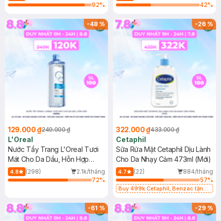
92
%
42
%
-
48
%
-
26
%
129.000 ₫
322.000 ₫
249.000 ₫
433.000 ₫
L'Oreal
Cetaphil
Nước Tẩy Trang L'Oreal Tươi
Sữa Rửa Mặt Cetaphil Dịu Lành
Mát Cho Da Dầu, Hỗn Hợp
Cho Da Nhạy Cảm 473ml (Mới)
400ml
(298)
2.1k/tháng
(22)
884/tháng
4.8
4.7
72
%
57
%
Buy 499k Cetaphil, Benzac tặng
Combo 2 Sữa Rửa Mặt 59ml(SL có
hạn)
-
61
%
-
29
%