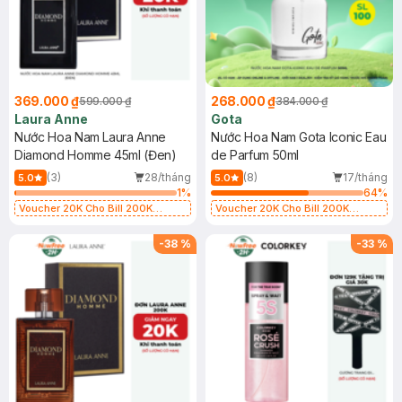
369.000 ₫
268.000 ₫
599.000 ₫
384.000 ₫
Laura Anne
Gota
Nước Hoa Nam Laura Anne
Nước Hoa Nam Gota Iconic Eau
Diamond Homme 45ml (Đen)
de Parfum 50ml
(3)
28/tháng
(8)
17/tháng
5.0
5.0
1
%
64
%
Voucher 20K Cho Bill 200K
Voucher 20K Cho Bill 200K
Diamond, Laura Annie, Gota,
Diamond, Laura Annie, Gota,
Gennie, Parision (SL có hạn)
Gennie, Parision (SL có hạn)
-
38
%
-
33
%