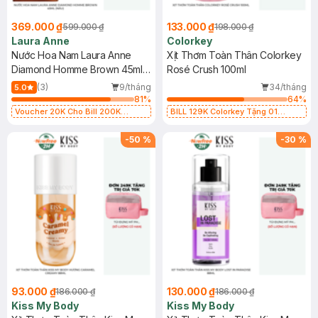
369.000 ₫
133.000 ₫
599.000 ₫
198.000 ₫
Laura Anne
Colorkey
Nước Hoa Nam Laura Anne
Xịt Thơm Toàn Thân Colorkey
Diamond Homme Brown 45ml
Rosé Crush 100ml
(Nâu)
(3)
9/tháng
34/tháng
5.0
81
%
64
%
Voucher 20K Cho Bill 200K
BILL 129K Colorkey Tặng 01
Diamond, Laura Annie, Gota,
Gương Trang Điểm Colorkey (SL
Gennie, Parision (SL có hạn)
có hạn)
-
50
%
-
30
%
93.000 ₫
130.000 ₫
186.000 ₫
186.000 ₫
Kiss My Body
Kiss My Body