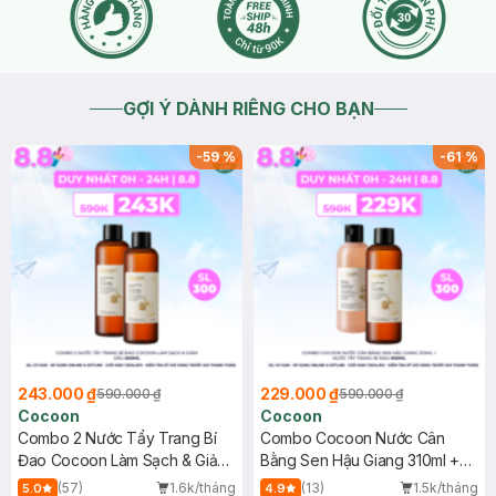
GỢI Ý DÀNH RIÊNG CHO BẠN
-
59
%
-
61
%
243.000 ₫
229.000 ₫
590.000 ₫
590.000 ₫
Cocoon
Cocoon
Combo 2 Nước Tẩy Trang Bí
Combo Cocoon Nước Cân
Đao Cocoon Làm Sạch & Giảm
Bằng Sen Hậu Giang 310ml +
Dầu 500ml
Nước Tẩy Trang Bí Đao 500ml
(57)
1.6k/tháng
(13)
1.5k/tháng
5.0
4.9