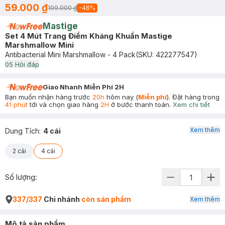
59.000 ₫
109.000 ₫
-
46
%
Mastige
Set 4 Mút Trang Điểm Kháng Khuẩn Mastige
Marshmallow Mini
Antibacterial Mini Marshmallow - 4 Pack
(SKU:
422277547
)
0
5
Hỏi đáp
Giao Nhanh Miễn Phí 2H
Bạn muốn nhận hàng trước
20h
hôm nay (
Miễn phí
). Đặt hàng trong
41 phút
tới và chọn giao hàng
2H
ở bước thanh toán.
Xem chi tiết
Xem thêm
Dung Tích
:
4 cái
2 cái
4 cái
Số lượng:
337/337
Chi nhánh
còn sản phẩm
Xem thêm
Mô tả sản phẩm