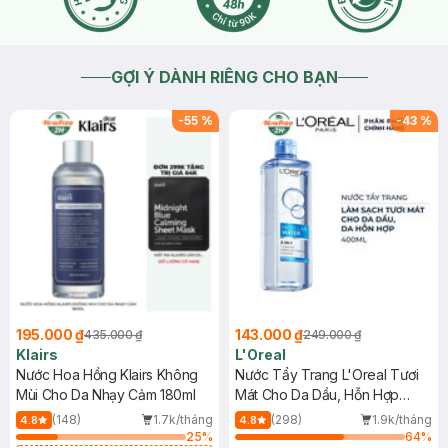
GỢI Ý DÀNH RIÊNG CHO BẠN
-
55
%
-
43
%
195.000 ₫
143.000 ₫
435.000 ₫
249.000 ₫
Klairs
L'Oreal
Nước Hoa Hồng Klairs Không
Nước Tẩy Trang L'Oreal Tươi
Mùi Cho Da Nhạy Cảm 180ml
Mát Cho Da Dầu, Hỗn Hợp
400ml
(148)
1.7k/tháng
(298)
1.9k/tháng
4.8
4.8
25
%
64
%