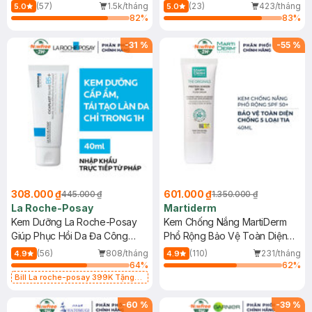
Dầu 500ml
(Mới)
(57)
1.5k/tháng
(23)
423/tháng
5.0
5.0
82
%
83
%
-
31
%
-
55
%
308.000 ₫
601.000 ₫
445.000 ₫
1.350.000 ₫
La Roche-Posay
Martiderm
Kem Dưỡng La Roche-Posay
Kem Chống Nắng MartiDerm
Giúp Phục Hồi Da Đa Công
Phổ Rộng Bảo Vệ Toàn Diện
Dụng 40ml
40ml
(56)
808/tháng
(110)
231/tháng
4.9
4.9
64
%
62
%
Bill La roche-posay 399K Tặng
Gel rửa mặt da dầu nhạy cảm 50ml
(SL có hạn)
-
60
%
-
39
%