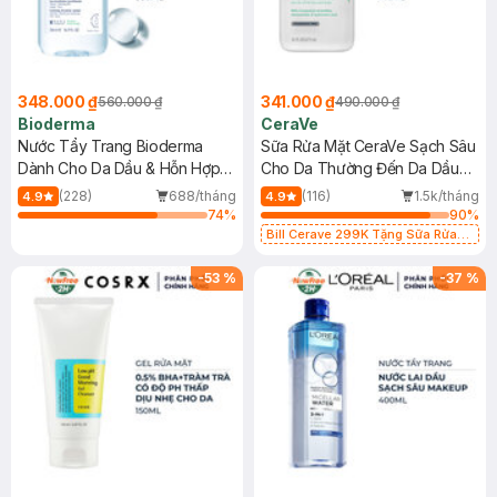
348.000 ₫
341.000 ₫
560.000 ₫
490.000 ₫
Bioderma
CeraVe
Nước Tẩy Trang Bioderma
Sữa Rửa Mặt CeraVe Sạch Sâu
Dành Cho Da Dầu & Hỗn Hợp
Cho Da Thường Đến Da Dầu
500ml
473ml
(228)
688/tháng
(116)
1.5k/tháng
4.9
4.9
74
%
90
%
Bill Cerave 299K Tặng Sữa Rửa
Mặt Cerave 30ml (SL có hạn)
-
53
%
-
37
%