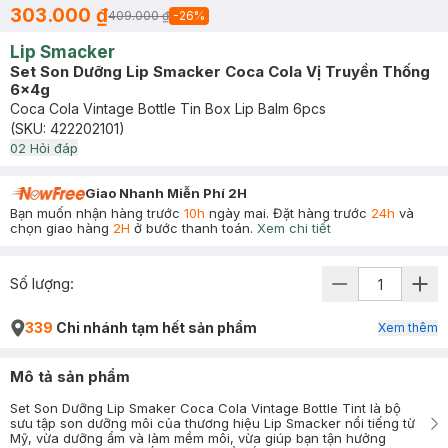
303.000 ₫
409.000 ₫
-
26
%
Lip Smacker
Set Son Dưỡng Lip Smacker Coca Cola Vị Truyền Thống
6x4g
Coca Cola Vintage Bottle Tin Box Lip Balm 6pcs
(SKU:
422202101
)
0
2
Hỏi đáp
Giao Nhanh Miễn Phí 2H
Bạn muốn nhận hàng trước
10h
ngày mai. Đặt hàng trước
24h
và
chọn giao hàng
2H
ở bước thanh toán.
Xem chi tiết
Số lượng:
339
Chi nhánh tạm hết sản phẩm
Xem thêm
Mô tả sản phẩm
Set Son Dưỡng Lip Smaker Coca Cola Vintage Bottle Tint là bộ
sưu tập son dưỡng môi của thương hiệu Lip Smacker nổi tiếng từ
Mỹ, vừa dưỡng ẩm và làm mềm môi, vừa giúp bạn tận hưởng