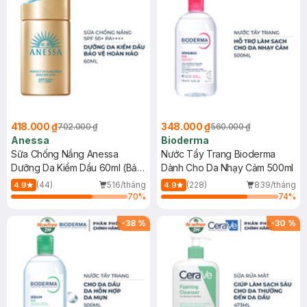
418.000 ₫
348.000 ₫
702.000 ₫
560.000 ₫
Anessa
Bioderma
Sữa Chống Nắng Anessa
Nước Tẩy Trang Bioderma
Dưỡng Da Kiềm Dầu 60ml (Bản
Dành Cho Da Nhạy Cảm 500ml
Mới)
(44)
516/tháng
(228)
839/tháng
4.9
4.9
70
%
74
%
-
38
%
-
30
%