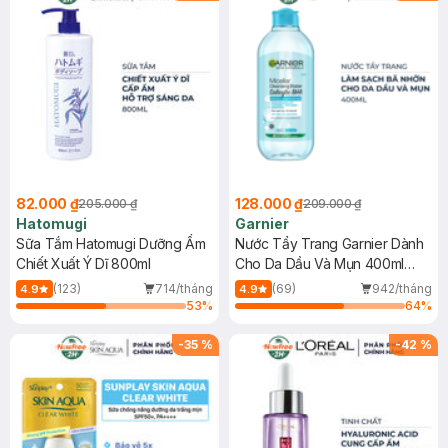
82.000 ₫
128.000 ₫
205.000 ₫
209.000 ₫
Hatomugi
Garnier
Sữa Tắm Hatomugi Dưỡng Ẩm
Nước Tẩy Trang Garnier Dành
Chiết Xuất Ý Dĩ 800ml
Cho Da Dầu Và Mụn 400ml
(Mới)
(123)
714/tháng
(69)
942/tháng
4.9
4.9
53
%
64
%
-
35
%
-
42
%