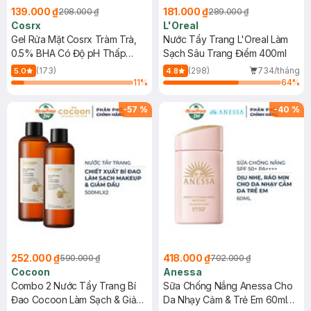
139.000 ₫
181.000 ₫
298.000 ₫
289.000 ₫
Cosrx
L'Oreal
Gel Rửa Mặt Cosrx Tràm Trà,
Nước Tẩy Trang L'Oreal Làm
0.5% BHA Có Độ pH Thấp
Sạch Sâu Trang Điểm 400ml
150ml
(173)
(298)
734/tháng
5.0
4.8
11
%
64
%
-
57
%
-
40
%
252.000 ₫
418.000 ₫
590.000 ₫
702.000 ₫
Cocoon
Anessa
Combo 2 Nước Tẩy Trang Bí
Sữa Chống Nắng Anessa Cho
Đao Cocoon Làm Sạch & Giảm
Da Nhạy Cảm & Trẻ Em 60ml