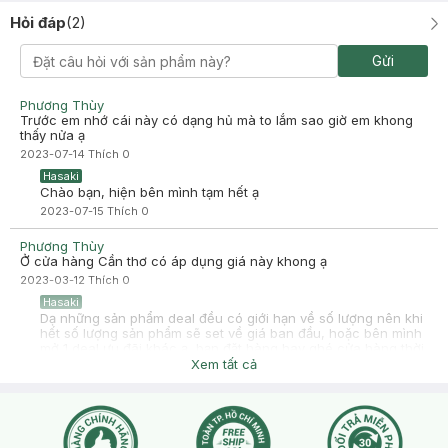
Hỏi đáp
(
2
)
Gửi
Phương Thùy
Trước em nhớ cái này có dạng hủ mà to lắm sao giờ em khong
thấy nửa ạ
2023-07-14
Thích
0
Hasaki
Chào bạn, hiện bên mình tạm hết ạ
2023-07-15
Thích
0
Phương Thùy
Ở cửa hàng Cần thơ có áp dụng giá này khong ạ
2023-03-12
Thích
0
Hasaki
Dạ những sản phẩm deal đều có giới hạn về số lượng nên khi
hết số lượng sản phẩm sẽ set về giá ban đầu, hoặc bên mình
mở 1 deal ưu đãi khác ạ, bạn đặt hàng hay ghé cửa hàng thời
điểm nào sẽ tính theo giá trên web hasaki.vn tại thời điểm đó
Xem tất cả
nhé, còn phần quà tặng cũng sẽ theo khung flash deal ạ, bạn
có thể check lại với nhân viên trước khi thanh toán giúp mình
nhé ❤
2023-03-12
Thích
0