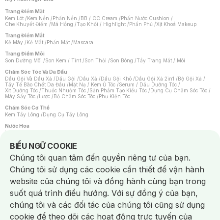
Trang Điểm Mặt
Kem Lót
/
Kem Nền
/
Phấn Nền
/
BB / CC Cream
/
Phấn Nước Cushion
/
Che Khuyết Điểm
/
Má Hồng
/
Tạo Khối / Highlight
/
Phấn Phủ
/
Xịt Khoá Makeup
Trang Điểm Mắt
Kẻ Mày
/
Kẻ Mắt
/
Phấn Mắt
/
Mascara
Trang Điểm Môi
Son Dưỡng Môi
/
Son Kem / Tint
/
Son Thỏi
/
Son Bóng
/
Tẩy Trang Mắt / Môi
Chăm Sóc Tóc Và Da Đầu
Dầu Gội Và Dầu Xả
/
Dầu Gội
/
Dầu Xả
/
Dầu Gội Khô
/
Dầu Gội Xả 2in1
/
Bộ Gội Xả
/
Tẩy Tế Bào Chết Da Đầu
/
Mặt Nạ / Kem Ủ Tóc
/
Serum / Dầu Dưỡng Tóc
/
Xịt Dưỡng Tóc
/
Thuốc Nhuộm Tóc
/
Sản Phẩm Tạo Kiểu Tóc
/
Dụng Cụ Chăm Sóc Tóc
/
Máy Sấy Tóc
/
Lược
/
Bộ Chăm Sóc Tóc
/
Phụ Kiện Tóc
Chăm Sóc Cơ Thể
Kem Tẩy Lông
/
Dụng Cụ Tẩy Lông
Nước Hoa
Nước Hoa Nữ
/
Nước Hoa Nam
/
Nước Hoa Cao Cấp
/
Xịt Thơm Toàn Thân
/
Nước Hoa Vùng Kín
Notice about cookies usage
BIỂU NGỮ COOKIE
Chăm Sóc Cá Nhân
Chúng tôi quan tâm đến quyền riêng tư của bạn.
Chống Muỗi
/
Khẩu Trang
/
Máy Massage
/
Mặt Nạ Xông Hơi
/
Nước Rửa Tay
/
Sản Phẩm Chăm Sóc Khác
/
Bàn Chải Đánh Răng
/
Bàn Chải Điện
/
Chúng tôi sử dụng các cookie cần thiết để vận hành
Hỗ Trợ Trắng Răng
/
Kem Đánh Răng
/
Máy Tăm Nước
/
Nước Súc Miệng
/
Tăm / Chỉ Nha Khoa
/
Xịt Thơm Miệng
/
Dung Dịch Vệ Sinh
/
Dưỡng Vùng Kín
/
website của chúng tôi và đồng hành cùng bạn trong
Khăn Ướt Vệ Sinh Vùng Kín
/
Băng Vệ Sinh
/
Tampon
/
Bọt Cạo Râu
/
Dao Cạo Râu
/
Máy Cạo Râu
suốt quá trình điều hướng. Với sự đồng ý của bạn,
Vấn Đề Về Da
chúng tôi và các đối tác của chúng tôi cũng sử dụng
Da Dầu / Lỗ Chân Lông To
/
Da Khô / Mất Nước
/
Da Lão Hóa
/
Da Mụn
/
Da Nhạy Cảm / Kích Ứng
/
Da Xỉn Màu
/
Thâm / Nám / Tàn Nhang
/
cookie để theo dõi các hoạt động trực tuyến của
Quầng Thâm & Bọng Mắt
/
Sẹo
/
Viêm Da Cơ Địa