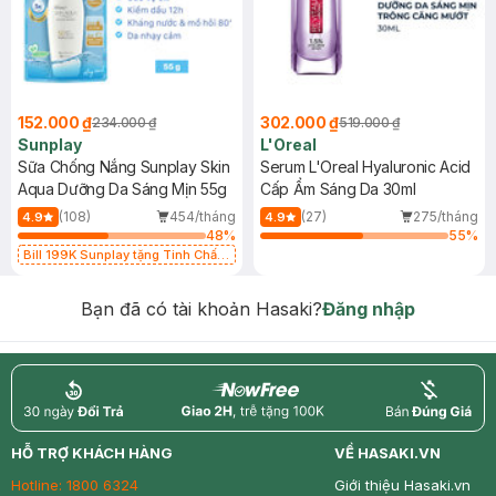
152.000 ₫
302.000 ₫
234.000 ₫
519.000 ₫
Sunplay
L'Oreal
Sữa Chống Nắng Sunplay Skin
Serum L'Oreal Hyaluronic Acid
Aqua Dưỡng Da Sáng Mịn 55g
Cấp Ẩm Sáng Da 30ml
(108)
454/tháng
(27)
275/tháng
4.9
4.9
48
%
55
%
Bill 199K Sunplay tặng Tinh Chất
Chống Nắng 7g trị giá 30K (SL có
hạn)
Bạn đã có tài khoản Hasaki?
Đăng nhập
return
nowfree
price
HỖ TRỢ KHÁCH HÀNG
VỀ HASAKI.VN
Hotline:
1800 6324
Giới thiệu Hasaki.vn