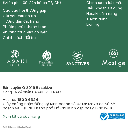
(Miễn phí , 08-22h kể cả T7, CN)
Chính sách bảo mật
Điều khoản sử dụng
Các câu hỏi thường gặp
Hasaki cẩm nang
Gửi yêu cầu hỗ trợ
Tuyển dụng
Hướng dẫn đặt hàng
Liên hệ
Phương thức thanh toán
Phương thức vận chuyển
Chính sách đổi trả
Synctives
Clinic
Dermahair
Mastige
Bản quyền © 2016 Hasaki.vn
Công Ty cổ phần HASAKI VIETNAM
Hotline:
1800 6324
Giấy chứng nhận Đăng ký Kinh doanh số 0313612829 do Sở Kế
hoạch và Đầu tư Thành phố Hồ Chí Minh cấp ngày 13/01/2016
Xem tất cả cửa hàng
Mỹ Phẩm High-End