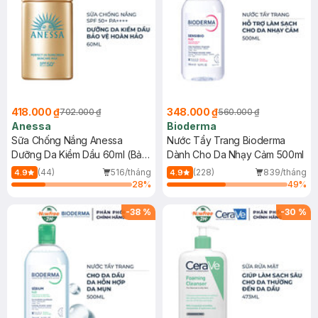
418.000 ₫
348.000 ₫
702.000 ₫
560.000 ₫
Anessa
Bioderma
Sữa Chống Nắng Anessa
Nước Tẩy Trang Bioderma
Dưỡng Da Kiềm Dầu 60ml (Bản
Dành Cho Da Nhạy Cảm 500ml
Mới)
(44)
516/tháng
(228)
839/tháng
4.9
4.9
28
%
49
%
-
38
%
-
30
%