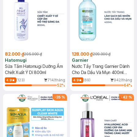
82.000 ₫
128.000 ₫
205.000 ₫
209.000 ₫
Hatomugi
Garnier
Sữa Tắm Hatomugi Dưỡng Ẩm
Nước Tẩy Trang Garnier Dành
Chiết Xuất Ý Dĩ 800ml
Cho Da Dầu Và Mụn 400ml
(Mới)
(123)
714/tháng
(69)
942/tháng
4.9
4.9
52
%
64
%
-
35
%
-
42
%