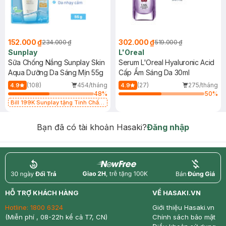
152.000 ₫
302.000 ₫
234.000 ₫
519.000 ₫
Sunplay
L'Oreal
Sữa Chống Nắng Sunplay Skin
Serum L'Oreal Hyaluronic Acid
Aqua Dưỡng Da Sáng Mịn 55g
Cấp Ẩm Sáng Da 30ml
(108)
454/tháng
(27)
275/tháng
4.9
4.9
48
%
50
%
Bill 199K Sunplay tặng Tinh Chất
Chống Nắng 7g trị giá 30K (SL có
hạn)
Bạn đã có tài khoản Hasaki?
Đăng nhập
return
nowfree
price
HỖ TRỢ KHÁCH HÀNG
VỀ HASAKI.VN
Hotline:
1800 6324
Giới thiệu Hasaki.vn
(Miễn phí , 08-22h kể cả T7, CN)
Chính sách bảo mật