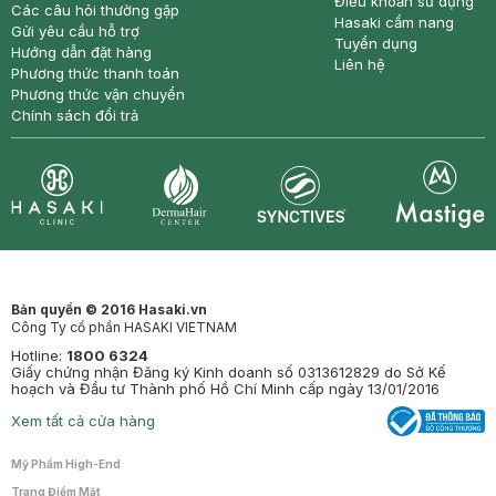
Điều khoản sử dụng
Các câu hỏi thường gặp
Hasaki cẩm nang
Gửi yêu cầu hỗ trợ
Tuyển dụng
Hướng dẫn đặt hàng
Liên hệ
Phương thức thanh toán
Phương thức vận chuyển
Chính sách đổi trả
Synctives
Clinic
Dermahair
Mastige
Bản quyền © 2016 Hasaki.vn
Công Ty cổ phần HASAKI VIETNAM
Hotline:
1800 6324
Giấy chứng nhận Đăng ký Kinh doanh số 0313612829 do Sở Kế
hoạch và Đầu tư Thành phố Hồ Chí Minh cấp ngày 13/01/2016
Xem tất cả cửa hàng
Mỹ Phẩm High-End
Trang Điểm Mặt