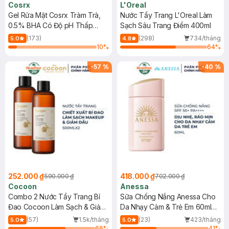
Cosrx
L'Oreal
Gel Rửa Mặt Cosrx Tràm Trà,
Nước Tẩy Trang L'Oreal Làm
0.5% BHA Có Độ pH Thấp
Sạch Sâu Trang Điểm 400ml
150ml
(173)
(298)
734/tháng
5.0
4.8
10
%
64
%
-
57
%
-
40
%
252.000 ₫
418.000 ₫
590.000 ₫
702.000 ₫
Cocoon
Anessa
Combo 2 Nước Tẩy Trang Bí
Sữa Chống Nắng Anessa Cho
Đao Cocoon Làm Sạch & Giảm
Da Nhạy Cảm & Trẻ Em 60ml
Dầu 500ml
(Mới)
(57)
1.5k/tháng
(23)
423/tháng
5.0
5.0
66
%
41
%