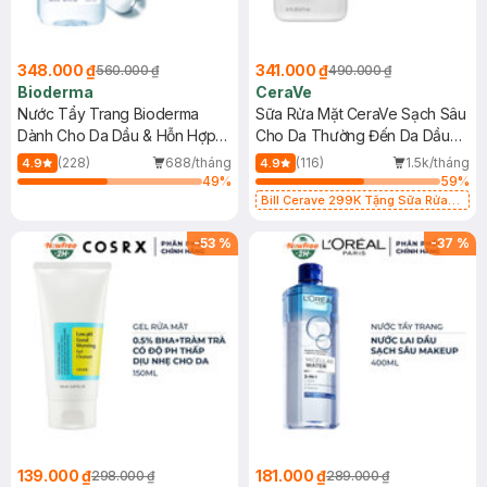
348.000 ₫
341.000 ₫
560.000 ₫
490.000 ₫
Bioderma
CeraVe
Nước Tẩy Trang Bioderma
Sữa Rửa Mặt CeraVe Sạch Sâu
Dành Cho Da Dầu & Hỗn Hợp
Cho Da Thường Đến Da Dầu
500ml
473ml
(228)
688/tháng
(116)
1.5k/tháng
4.9
4.9
49
%
59
%
Bill Cerave 299K Tặng Sữa Rửa
Mặt Cerave 30ml (SL có hạn)
-
53
%
-
37
%
139.000 ₫
181.000 ₫
298.000 ₫
289.000 ₫