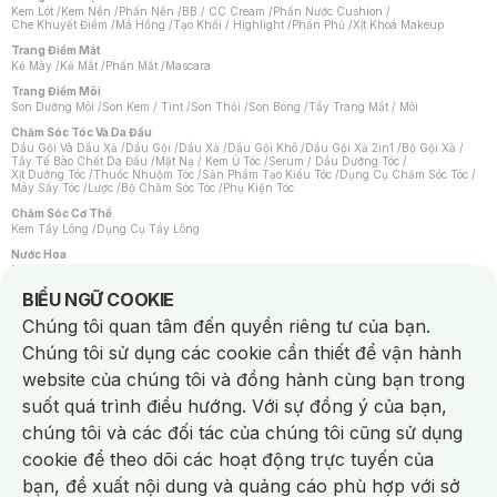
Kem Lót
/
Kem Nền
/
Phấn Nền
/
BB / CC Cream
/
Phấn Nước Cushion
/
Che Khuyết Điểm
/
Má Hồng
/
Tạo Khối / Highlight
/
Phấn Phủ
/
Xịt Khoá Makeup
Trang Điểm Mắt
Kẻ Mày
/
Kẻ Mắt
/
Phấn Mắt
/
Mascara
Trang Điểm Môi
Son Dưỡng Môi
/
Son Kem / Tint
/
Son Thỏi
/
Son Bóng
/
Tẩy Trang Mắt / Môi
Chăm Sóc Tóc Và Da Đầu
Dầu Gội Và Dầu Xả
/
Dầu Gội
/
Dầu Xả
/
Dầu Gội Khô
/
Dầu Gội Xả 2in1
/
Bộ Gội Xả
/
Tẩy Tế Bào Chết Da Đầu
/
Mặt Nạ / Kem Ủ Tóc
/
Serum / Dầu Dưỡng Tóc
/
Xịt Dưỡng Tóc
/
Thuốc Nhuộm Tóc
/
Sản Phẩm Tạo Kiểu Tóc
/
Dụng Cụ Chăm Sóc Tóc
/
Máy Sấy Tóc
/
Lược
/
Bộ Chăm Sóc Tóc
/
Phụ Kiện Tóc
Chăm Sóc Cơ Thể
Kem Tẩy Lông
/
Dụng Cụ Tẩy Lông
Nước Hoa
Nước Hoa Nữ
/
Nước Hoa Nam
/
Nước Hoa Cao Cấp
/
Xịt Thơm Toàn Thân
/
Nước Hoa Vùng Kín
Notice about cookies usage
BIỂU NGỮ COOKIE
Chăm Sóc Cá Nhân
Chúng tôi quan tâm đến quyền riêng tư của bạn.
Chống Muỗi
/
Khẩu Trang
/
Máy Massage
/
Mặt Nạ Xông Hơi
/
Nước Rửa Tay
/
Sản Phẩm Chăm Sóc Khác
/
Bàn Chải Đánh Răng
/
Bàn Chải Điện
/
Chúng tôi sử dụng các cookie cần thiết để vận hành
Hỗ Trợ Trắng Răng
/
Kem Đánh Răng
/
Máy Tăm Nước
/
Nước Súc Miệng
/
Tăm / Chỉ Nha Khoa
/
Xịt Thơm Miệng
/
Dung Dịch Vệ Sinh
/
Dưỡng Vùng Kín
/
website của chúng tôi và đồng hành cùng bạn trong
Khăn Ướt Vệ Sinh Vùng Kín
/
Băng Vệ Sinh
/
Tampon
/
Bọt Cạo Râu
/
Dao Cạo Râu
/
Máy Cạo Râu
suốt quá trình điều hướng. Với sự đồng ý của bạn,
Vấn Đề Về Da
chúng tôi và các đối tác của chúng tôi cũng sử dụng
Da Dầu / Lỗ Chân Lông To
/
Da Khô / Mất Nước
/
Da Lão Hóa
/
Da Mụn
/
Da Nhạy Cảm / Kích Ứng
/
Da Xỉn Màu
/
Thâm / Nám / Tàn Nhang
/
cookie để theo dõi các hoạt động trực tuyến của
Quầng Thâm & Bọng Mắt
/
Sẹo
/
Viêm Da Cơ Địa
bạn, đề xuất nội dung và quảng cáo phù hợp với sở
Dụng Cụ / Phụ Kiện Chăm Sóc Da