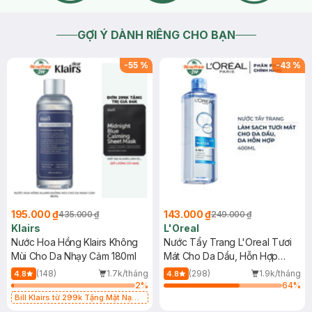
GỢI Ý DÀNH RIÊNG CHO BẠN
-
55
%
-
43
%
195.000 ₫
143.000 ₫
435.000 ₫
249.000 ₫
Klairs
L'Oreal
Nước Hoa Hồng Klairs Không
Nước Tẩy Trang L'Oreal Tươi
Mùi Cho Da Nhạy Cảm 180ml
Mát Cho Da Dầu, Hỗn Hợp
400ml
(148)
1.7k/tháng
(298)
1.9k/tháng
4.8
4.8
2
%
64
%
Bill Klairs từ 299k Tặng Mặt Nạ
Làm Dịu Da & Kiểm Soát Dầu Nhờn