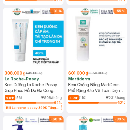
-
31
%
-
55
%
308.000 ₫
601.000 ₫
445.000 ₫
1.350.000 ₫
La Roche-Posay
Martiderm
Kem Dưỡng La Roche-Posay
Kem Chống Nắng MartiDerm
Giúp Phục Hồi Da Đa Công
Phổ Rộng Bảo Vệ Toàn Diện
Dụng 40ml
40ml
(56)
808/tháng
(110)
231/tháng
4.9
4.9
64
%
62
%
Bill La roche-posay 399K Tặng
Gel rửa mặt da dầu nhạy cảm 50ml
(SL có hạn)
-
60
%
-
39
%