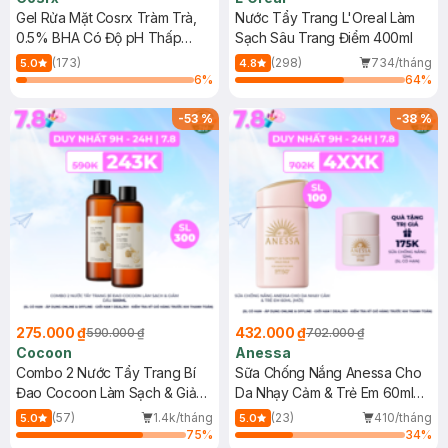
Gel Rửa Mặt Cosrx Tràm Trà,
Nước Tẩy Trang L'Oreal Làm
0.5% BHA Có Độ pH Thấp
Sạch Sâu Trang Điểm 400ml
150ml
(173)
(298)
734/tháng
5.0
4.8
6
%
64
%
-
53
%
-
38
%
275.000 ₫
432.000 ₫
590.000 ₫
702.000 ₫
Cocoon
Anessa
Combo 2 Nước Tẩy Trang Bí
Sữa Chống Nắng Anessa Cho
Đao Cocoon Làm Sạch & Giảm
Da Nhạy Cảm & Trẻ Em 60ml
Dầu 500ml
(Mới)
(57)
1.4k/tháng
(23)
410/tháng
5.0
5.0
75
%
34
%