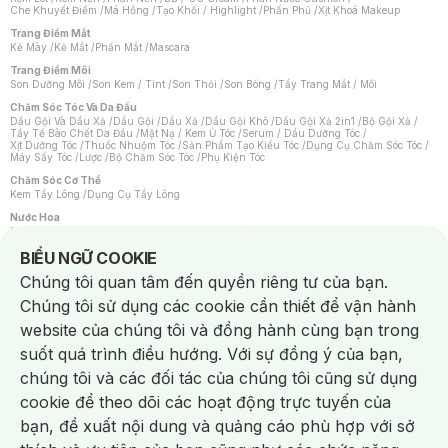
Che Khuyết Điểm
/
Má Hồng
/
Tạo Khối / Highlight
/
Phấn Phủ
/
Xịt Khoá Makeup
Trang Điểm Mắt
Kẻ Mày
/
Kẻ Mắt
/
Phấn Mắt
/
Mascara
Trang Điểm Môi
Son Dưỡng Môi
/
Son Kem / Tint
/
Son Thỏi
/
Son Bóng
/
Tẩy Trang Mắt / Môi
Chăm Sóc Tóc Và Da Đầu
Dầu Gội Và Dầu Xả
/
Dầu Gội
/
Dầu Xả
/
Dầu Gội Khô
/
Dầu Gội Xả 2in1
/
Bộ Gội Xả
/
Tẩy Tế Bào Chết Da Đầu
/
Mặt Nạ / Kem Ủ Tóc
/
Serum / Dầu Dưỡng Tóc
/
Xịt Dưỡng Tóc
/
Thuốc Nhuộm Tóc
/
Sản Phẩm Tạo Kiểu Tóc
/
Dụng Cụ Chăm Sóc Tóc
/
Máy Sấy Tóc
/
Lược
/
Bộ Chăm Sóc Tóc
/
Phụ Kiện Tóc
Chăm Sóc Cơ Thể
Kem Tẩy Lông
/
Dụng Cụ Tẩy Lông
Nước Hoa
Nước Hoa Nữ
/
Nước Hoa Nam
/
Nước Hoa Cao Cấp
/
Xịt Thơm Toàn Thân
/
Nước Hoa Vùng Kín
Notice about cookies usage
BIỂU NGỮ COOKIE
Chăm Sóc Cá Nhân
Chúng tôi quan tâm đến quyền riêng tư của bạn.
Chống Muỗi
/
Khẩu Trang
/
Máy Massage
/
Mặt Nạ Xông Hơi
/
Nước Rửa Tay
/
Sản Phẩm Chăm Sóc Khác
/
Bàn Chải Đánh Răng
/
Bàn Chải Điện
/
Chúng tôi sử dụng các cookie cần thiết để vận hành
Hỗ Trợ Trắng Răng
/
Kem Đánh Răng
/
Máy Tăm Nước
/
Nước Súc Miệng
/
Tăm / Chỉ Nha Khoa
/
Xịt Thơm Miệng
/
Dung Dịch Vệ Sinh
/
Dưỡng Vùng Kín
/
website của chúng tôi và đồng hành cùng bạn trong
Khăn Ướt Vệ Sinh Vùng Kín
/
Băng Vệ Sinh
/
Tampon
/
Bọt Cạo Râu
/
Dao Cạo Râu
/
Máy Cạo Râu
suốt quá trình điều hướng. Với sự đồng ý của bạn,
Vấn Đề Về Da
chúng tôi và các đối tác của chúng tôi cũng sử dụng
Da Dầu / Lỗ Chân Lông To
/
Da Khô / Mất Nước
/
Da Lão Hóa
/
Da Mụn
/
Da Nhạy Cảm / Kích Ứng
/
Da Xỉn Màu
/
Thâm / Nám / Tàn Nhang
/
cookie để theo dõi các hoạt động trực tuyến của
Quầng Thâm & Bọng Mắt
/
Sẹo
/
Viêm Da Cơ Địa
bạn, đề xuất nội dung và quảng cáo phù hợp với sở
Dụng Cụ / Phụ Kiện Chăm Sóc Da
Chat i
Bông Tẩy Trang
/
Khăn Lau Mặt Khô
/
Dụng Cụ / Máy Rửa Mặt
/
Máy Chăm Sóc Da
/