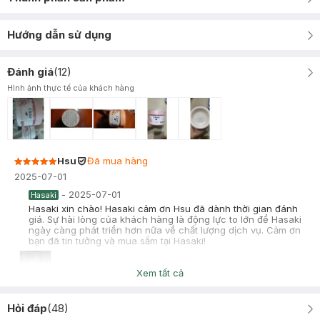
Hướng dẫn sử dụng
Đánh giá
(
12
)
Hình ảnh thực tế của khách hàng
Hsu
Đã mua hàng
2025-07-01
-
2025-07-01
Hasaki
Hasaki xin chào! Hasaki cảm ơn Hsu đã dành thời gian đánh
giá. Sự hài lòng của khách hàng là động lực to lớn để Hasaki
ngày càng phát triển hơn nữa về chất lượng dịch vụ. Cảm ơn
bạn đã tin tưởng và mua sắm tại Hasaki!
Xem tất cả
Thuý An
Đã mua hàng
Hỏi đáp
(
48
)