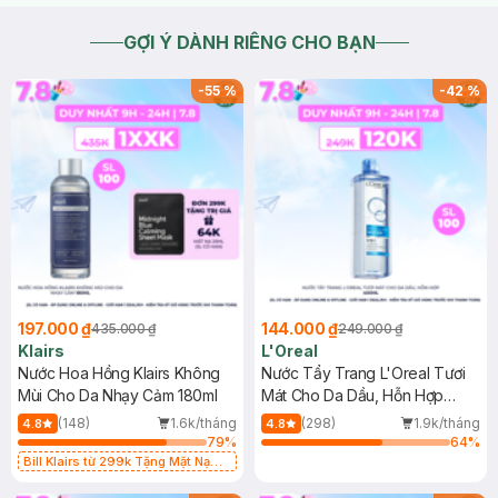
GỢI Ý DÀNH RIÊNG CHO BẠN
-
55
%
-
42
%
197.000 ₫
144.000 ₫
435.000 ₫
249.000 ₫
Klairs
L'Oreal
Nước Hoa Hồng Klairs Không
Nước Tẩy Trang L'Oreal Tươi
Mùi Cho Da Nhạy Cảm 180ml
Mát Cho Da Dầu, Hỗn Hợp
400ml
(148)
1.6k/tháng
(298)
1.9k/tháng
4.8
4.8
79
%
64
%
Bill Klairs từ 299k Tặng Mặt Nạ
Làm Dịu Da & Kiểm Soát Dầu Nhờn
25ml (SL Có Hạn)