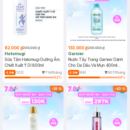
82.000 ₫
133.000 ₫
205.000 ₫
209.000 ₫
Hatomugi
Garnier
Sữa Tắm Hatomugi Dưỡng Ẩm
Nước Tẩy Trang Garnier Dành
Chiết Xuất Ý Dĩ 800ml
Cho Da Dầu Và Mụn 400ml
(Mới)
(123)
714/tháng
(69)
907/tháng
4.9
4.9
52
%
64
%
-
35
%
-
42
%