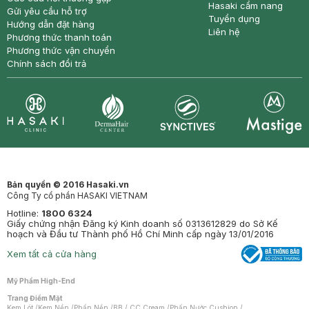
Hasaki cẩm nang
Gửi yêu cầu hỗ trợ
Tuyển dụng
Hướng dẫn đặt hàng
Liên hệ
Phương thức thanh toán
Phương thức vận chuyển
Chính sách đổi trả
Synctives
Clinic
Dermahair
Mastige
Bản quyền © 2016 Hasaki.vn
Công Ty cổ phần HASAKI VIETNAM
Hotline:
1800 6324
Giấy chứng nhận Đăng ký Kinh doanh số 0313612829 do Sở Kế
hoạch và Đầu tư Thành phố Hồ Chí Minh cấp ngày 13/01/2016
Xem tất cả cửa hàng
Mỹ Phẩm High-End
Trang Điểm Mặt
Kem Lót
/
Kem Nền
/
Phấn Nền
/
BB / CC Cream
/
Phấn Nước Cushion
/