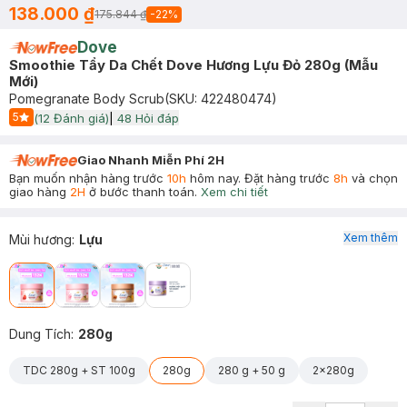
138.000 ₫
175.844 ₫
-
22
%
Dove
Smoothie Tẩy Da Chết Dove Hương Lựu Đỏ 280g (Mẫu
Mới)
Pomegranate Body Scrub
(SKU:
422480474
)
5
(
12
Đánh giá)
|
48
Hỏi đáp
Start Icon
Giao Nhanh Miễn Phí 2H
Bạn muốn nhận hàng trước
10h
hôm nay. Đặt hàng trước
8h
và chọn
giao hàng
2H
ở bước thanh toán.
Xem chi tiết
Xem thêm
Mùi hương
:
Lựu
Dung Tích
:
280g
TDC 280g + ST 100g
280g
280 g + 50 g
2x280g