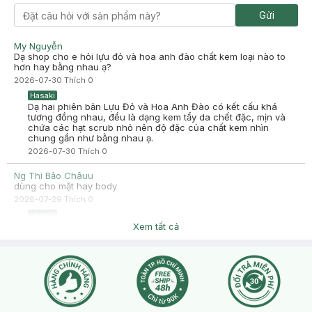
2024-08-03
Gửi
Dùng xong thấy mướt da với thơm nữa
My Nguyễn
Dạ shop cho e hỏi lựu đỏ và hoa anh đào chất kem loại nào to
hơn hay bằng nhau ạ?
2026-07-30
Thích
0
Hasaki
Dạ hai phiên bản Lựu Đỏ và Hoa Anh Đào có kết cấu khá
tương đồng nhau, đều là dạng kem tẩy da chết đặc, mịn và
chứa các hạt scrub nhỏ nên độ đặc của chất kem nhìn
chung gần như bằng nhau ạ.
2026-07-30
Thích
0
Ng Thi Bảo Châuu
dùng cho mặt hay body
2026-07-29
Thích
0
Hasaki
Chào bạn, sản phẩm sử dụng cho da body ạ
Xem tất cả
2026-07-29
Thích
0