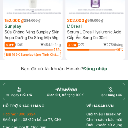
152.000 ₫
302.000 ₫
234.000 ₫
519.000 ₫
Sunplay
L'Oreal
Sữa Chống Nắng Sunplay Skin
Serum L'Oreal Hyaluronic Acid
Aqua Dưỡng Da Sáng Mịn 55g
Cấp Ẩm Sáng Da 30ml
(108)
454/tháng
(27)
275/tháng
4.9
4.9
48
%
46
%
Bill 199K Sunplay tặng Tinh Chất
Chống Nắng 7g trị giá 30K (SL có
hạn)
Bạn đã có tài khoản Hasaki?
Đăng nhập
return
nowfree
price
HỖ TRỢ KHÁCH HÀNG
VỀ HASAKI.VN
Hotline:
1800 6324
Giới thiệu Hasaki.vn
(Miễn phí , 08-22h kể cả T7, CN)
Chính sách bảo mật
Điều khoản sử dụng
Các câu hỏi thường gặp