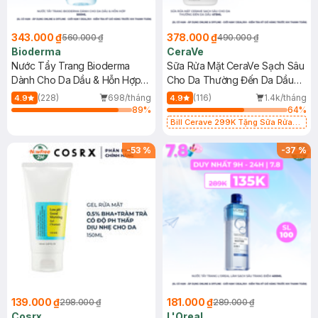
343.000 ₫
378.000 ₫
560.000 ₫
490.000 ₫
Bioderma
CeraVe
Nước Tẩy Trang Bioderma
Sữa Rửa Mặt CeraVe Sạch Sâu
Dành Cho Da Dầu & Hỗn Hợp
Cho Da Thường Đến Da Dầu
500ml
473ml
(228)
698/tháng
(116)
1.4k/tháng
4.9
4.9
89
%
64
%
Bill Cerave 299K Tặng Sữa Rửa
Mặt Cerave 30ml (SL có hạn)
-
53
%
-
37
%
139.000 ₫
181.000 ₫
298.000 ₫
289.000 ₫
Cosrx
L'Oreal