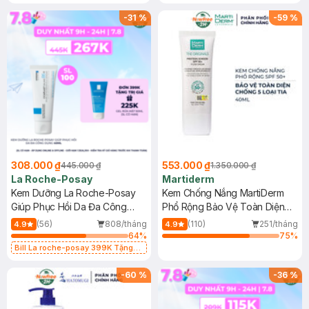
-
31
%
-
59
%
308.000 ₫
553.000 ₫
445.000 ₫
1.350.000 ₫
La Roche-Posay
Martiderm
Kem Dưỡng La Roche-Posay
Kem Chống Nắng MartiDerm
Giúp Phục Hồi Da Đa Công
Phổ Rộng Bảo Vệ Toàn Diện
Dụng 40ml
40ml
(56)
808/tháng
(110)
251/tháng
4.9
4.9
64
%
75
%
Bill La roche-posay 399K Tặng
Gel rửa mặt da dầu nhạy cảm 50ml
(SL có hạn)
-
60
%
-
36
%