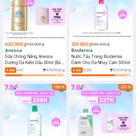
432.000 ₫
351.000 ₫
702.000 ₫
560.000 ₫
Anessa
Bioderma
Sữa Chống Nắng Anessa
Nước Tẩy Trang Bioderma
Dưỡng Da Kiềm Dầu 60ml (Bản
Dành Cho Da Nhạy Cảm 500ml
Mới)
(44)
499/tháng
(228)
832/tháng
4.9
4.9
34
%
85
%
-
39
%
-
23
%