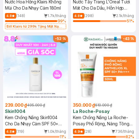
Nước Hoa Hồng Klairs Không
Nước Tẩy Trang L'Oreal Tươi
Mùi Cho Da Nhạy Cảm 180ml
Mát Cho Da Dầu, Hỗn Hợp
400ml
(148)
1.7k/tháng
(298)
2.1k/tháng
4.8
4.8
99
%
51
%
Bill Klairs từ 299k Tặng Mặt Nạ
Làm Dịu Da & Kiểm Soát Dầu Nhờn
25ml (SL Có Hạn)
-
52
%
-
43
%
239.000 ₫
350.000 ₫
495.000 ₫
610.000 ₫
Skin1004
La Roche-Posay
Kem Chống Nắng Skin1004
Kem Chống Nắng La Roche-
Cho Da Nhạy Cảm SPF 50+
Posay Phổ Rộng, Nâng Tông
50ml
Kiềm Dầu 50ml
(119)
1.0k/tháng
(28)
736/tháng
4.8
4.9
11
%
82
%