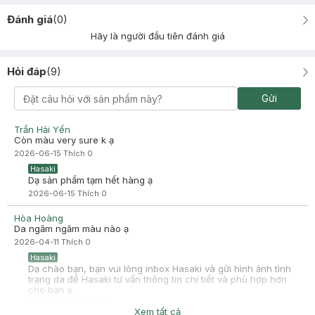
Đánh giá
(
0
)
Hãy là người đầu tiên đánh giá
Hỏi đáp
(
9
)
Gửi
Trần Hải Yến
Còn màu very sure k ạ
2026-06-15
Thích
0
Hasaki
Dạ sản phẩm tạm hết hàng ạ
2026-06-15
Thích
0
Hòa Hoàng
Da ngăm ngăm màu nào ạ
2026-04-11
Thích
0
Hasaki
Dạ chào bạn, bạn vui lòng inbox Hasaki và gửi hình ảnh tình
trạng da để Hasaki tư vấn thông tin chi tiết và phù hợp hơn
cho bạn ạ.
2026-04-12
Thích
0
Xem tất cả