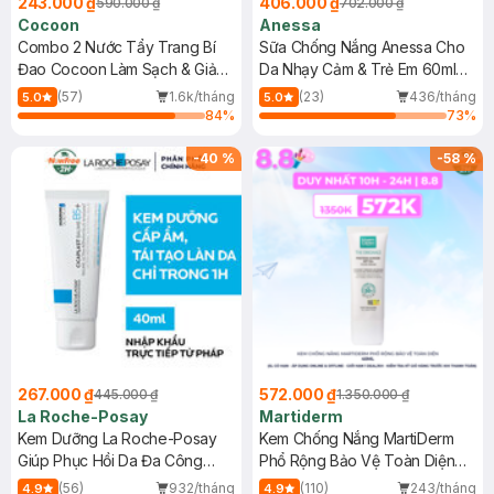
243.000 ₫
406.000 ₫
590.000 ₫
702.000 ₫
Cocoon
Anessa
Combo 2 Nước Tẩy Trang Bí
Sữa Chống Nắng Anessa Cho
Đao Cocoon Làm Sạch & Giảm
Da Nhạy Cảm & Trẻ Em 60ml
Dầu 500ml
(Mới)
(57)
1.6k/tháng
(23)
436/tháng
5.0
5.0
84
%
73
%
-
40
%
-
58
%
267.000 ₫
572.000 ₫
445.000 ₫
1.350.000 ₫
La Roche-Posay
Martiderm
Kem Dưỡng La Roche-Posay
Kem Chống Nắng MartiDerm
Giúp Phục Hồi Da Đa Công
Phổ Rộng Bảo Vệ Toàn Diện
Dụng 40ml
40ml
(56)
932/tháng
(110)
243/tháng
4.9
4.9