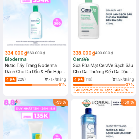
334.000 ₫
338.000 ₫
560.000 ₫
490.000 ₫
Bioderma
CeraVe
Nước Tẩy Trang Bioderma
Sữa Rửa Mặt CeraVe Sạch Sâu
Dành Cho Da Dầu & Hỗn Hợp
Cho Da Thường Đến Da Dầu
500ml
473ml
(228)
717/tháng
(116)
1.5k/tháng
4.9
4.9
51
%
37
%
Bill Cerave 299K Tặng Sữa Rửa
Mặt Cerave 30ml (SL có hạn)
-
55
%
-
50
%