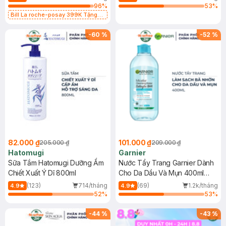
96
%
53
%
Bill La roche-posay 399K Tặng
Gel rửa mặt da dầu nhạy cảm 50ml
(SL có hạn)
-
60
%
-
52
%
82.000 ₫
101.000 ₫
205.000 ₫
209.000 ₫
Hatomugi
Garnier
Sữa Tắm Hatomugi Dưỡng Ẩm
Nước Tẩy Trang Garnier Dành
Chiết Xuất Ý Dĩ 800ml
Cho Da Dầu Và Mụn 400ml
(Mới)
(123)
714/tháng
(69)
1.2k/tháng
4.9
4.9
52
%
53
%
-
44
%
-
43
%