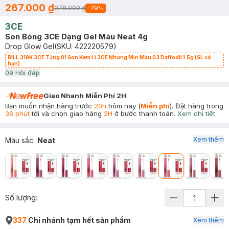
267.000 ₫
378.000 ₫
-
29
%
3CE
Son Bóng 3CE Dạng Gel Màu Neat 4g
Drop Glow Gel
(SKU:
422220579
)
BILL 319K 3CE Tặng 01 Son Kem Lì 3CE Nhung Mịn Màu 03 Daffodil 1.5g (SL có
hạn)
0
9
Hỏi đáp
Giao Nhanh Miễn Phí 2H
Bạn muốn nhận hàng trước
20h
hôm nay (
Miễn phí
). Đặt hàng trong
36 phút
tới và chọn giao hàng
2H
ở bước thanh toán.
Xem chi tiết
Xem thêm
Màu sắc
:
Neat
Số lượng:
337
Chi nhánh tạm hết sản phẩm
Xem thêm