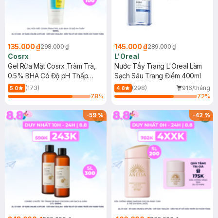
135.000 ₫
145.000 ₫
298.000 ₫
289.000 ₫
Cosrx
L'Oreal
Gel Rửa Mặt Cosrx Tràm Trà,
Nước Tẩy Trang L'Oreal Làm
0.5% BHA Có Độ pH Thấp
Sạch Sâu Trang Điểm 400ml
150ml
(173)
(298)
916/tháng
5.0
4.8
78
%
72
%
-
59
%
-
42
%