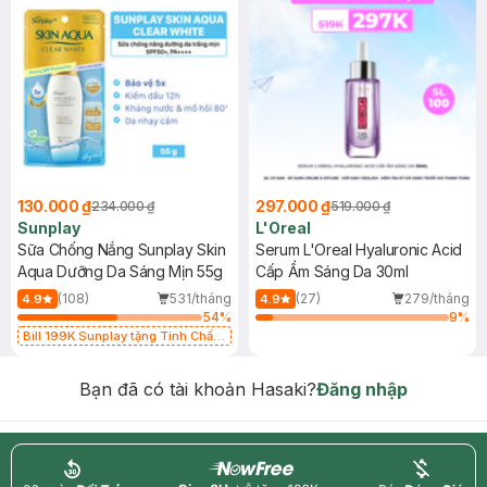
130.000 ₫
297.000 ₫
234.000 ₫
519.000 ₫
Sunplay
L'Oreal
Sữa Chống Nắng Sunplay Skin
Serum L'Oreal Hyaluronic Acid
Aqua Dưỡng Da Sáng Mịn 55g
Cấp Ẩm Sáng Da 30ml
(108)
531/tháng
(27)
279/tháng
4.9
4.9
54
%
9
%
Bill 199K Sunplay tặng Tinh Chất
Chống Nắng 7g trị giá 30K (SL có
hạn)
Bạn đã có tài khoản Hasaki?
Đăng nhập