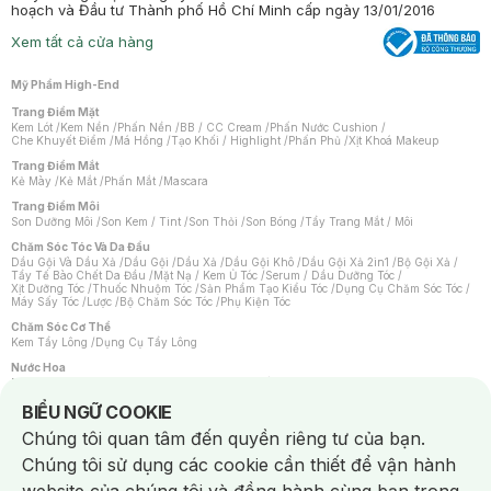
hoạch và Đầu tư Thành phố Hồ Chí Minh cấp ngày 13/01/2016
Xem tất cả cửa hàng
Mỹ Phẩm High-End
Trang Điểm Mặt
Kem Lót
/
Kem Nền
/
Phấn Nền
/
BB / CC Cream
/
Phấn Nước Cushion
/
Che Khuyết Điểm
/
Má Hồng
/
Tạo Khối / Highlight
/
Phấn Phủ
/
Xịt Khoá Makeup
Trang Điểm Mắt
Kẻ Mày
/
Kẻ Mắt
/
Phấn Mắt
/
Mascara
Trang Điểm Môi
Son Dưỡng Môi
/
Son Kem / Tint
/
Son Thỏi
/
Son Bóng
/
Tẩy Trang Mắt / Môi
Chăm Sóc Tóc Và Da Đầu
Dầu Gội Và Dầu Xả
/
Dầu Gội
/
Dầu Xả
/
Dầu Gội Khô
/
Dầu Gội Xả 2in1
/
Bộ Gội Xả
/
Tẩy Tế Bào Chết Da Đầu
/
Mặt Nạ / Kem Ủ Tóc
/
Serum / Dầu Dưỡng Tóc
/
Xịt Dưỡng Tóc
/
Thuốc Nhuộm Tóc
/
Sản Phẩm Tạo Kiểu Tóc
/
Dụng Cụ Chăm Sóc Tóc
/
Máy Sấy Tóc
/
Lược
/
Bộ Chăm Sóc Tóc
/
Phụ Kiện Tóc
Chăm Sóc Cơ Thể
Kem Tẩy Lông
/
Dụng Cụ Tẩy Lông
Nước Hoa
Nước Hoa Nữ
/
Nước Hoa Nam
/
Nước Hoa Cao Cấp
/
Xịt Thơm Toàn Thân
/
Nước Hoa Vùng Kín
Notice about cookies usage
BIỂU NGỮ COOKIE
Chăm Sóc Cá Nhân
Chúng tôi quan tâm đến quyền riêng tư của bạn.
Chống Muỗi
/
Khẩu Trang
/
Máy Massage
/
Mặt Nạ Xông Hơi
/
Nước Rửa Tay
/
Sản Phẩm Chăm Sóc Khác
/
Bàn Chải Đánh Răng
/
Bàn Chải Điện
/
Chúng tôi sử dụng các cookie cần thiết để vận hành
Hỗ Trợ Trắng Răng
/
Kem Đánh Răng
/
Máy Tăm Nước
/
Nước Súc Miệng
/
Tăm / Chỉ Nha Khoa
/
Xịt Thơm Miệng
/
Dung Dịch Vệ Sinh
/
Dưỡng Vùng Kín
/
Khăn Ướt Vệ Sinh Vùng Kín
/
Băng Vệ Sinh
/
Tampon
/
Bọt Cạo Râu
/
Dao Cạo Râu
/