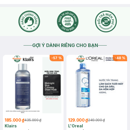
GỢI Ý DÀNH RIÊNG CHO BẠN
-
57
%
-
48
%
185.000 ₫
129.000 ₫
435.000 ₫
249.000 ₫
Klairs
L'Oreal