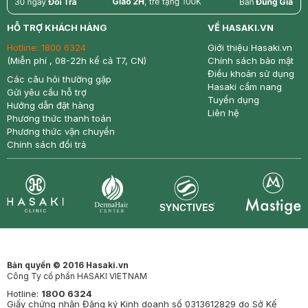
return
nowfree
price
HỖ TRỢ KHÁCH HÀNG
VỀ HASAKI.VN
Hotline:
1800 6324
Giới thiệu Hasaki.vn
(Miễn phí , 08-22h kể cả T7, CN)
Chính sách bảo mật
Điều khoản sử dụng
Các câu hỏi thường gặp
Hasaki cẩm nang
Gửi yêu cầu hỗ trợ
Tuyển dụng
Hướng dẫn đặt hàng
Liên hệ
Phương thức thanh toán
Phương thức vận chuyển
Chính sách đổi trả
Synctives
Clinic
Dermahair
Mastige
Bản quyền © 2016 Hasaki.vn
Công Ty cổ phần HASAKI VIETNAM
Hotline:
1800 6324
Giấy chứng nhận Đăng ký Kinh doanh số 0313612829 do Sở Kế