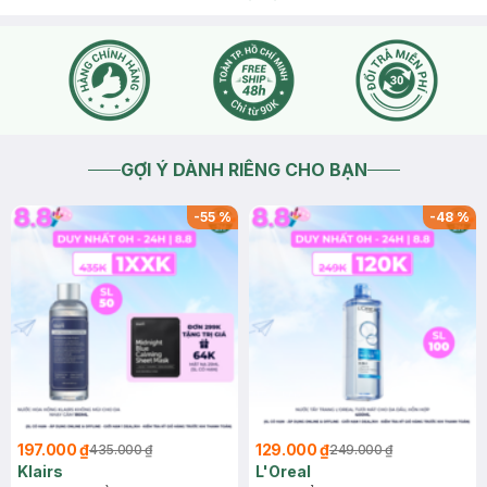
GỢI Ý DÀNH RIÊNG CHO BẠN
-
55
%
-
48
%
197.000 ₫
129.000 ₫
435.000 ₫
249.000 ₫
Klairs
L'Oreal