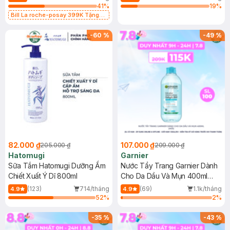
41
%
19
%
Bill La roche-posay 399K Tặng
Gel rửa mặt da dầu nhạy cảm 50ml
(SL có hạn)
-
60
%
-
49
%
82.000 ₫
107.000 ₫
205.000 ₫
209.000 ₫
Hatomugi
Garnier
Sữa Tắm Hatomugi Dưỡng Ẩm
Nước Tẩy Trang Garnier Dành
Chiết Xuất Ý Dĩ 800ml
Cho Da Dầu Và Mụn 400ml
(Mới)
(123)
714/tháng
(69)
1.1k/tháng
4.9
4.9
52
%
2
%
-
35
%
-
43
%