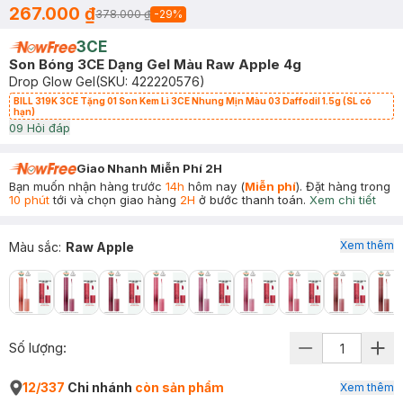
267.000 ₫
378.000 ₫
-
29
%
3CE
Son Bóng 3CE Dạng Gel Màu Raw Apple 4g
Drop Glow Gel
(SKU:
422220576
)
BILL 319K 3CE Tặng 01 Son Kem Lì 3CE Nhung Mịn Màu 03 Daffodil 1.5g (SL có
hạn)
0
9
Hỏi đáp
Giao Nhanh Miễn Phí 2H
Bạn muốn nhận hàng trước
14h
hôm nay (
Miễn phí
). Đặt hàng trong
10 phút
tới và chọn giao hàng
2H
ở bước thanh toán.
Xem chi tiết
Xem thêm
Màu sắc
:
Raw Apple
Số lượng:
12/337
Chi nhánh
còn sản phẩm
Xem thêm