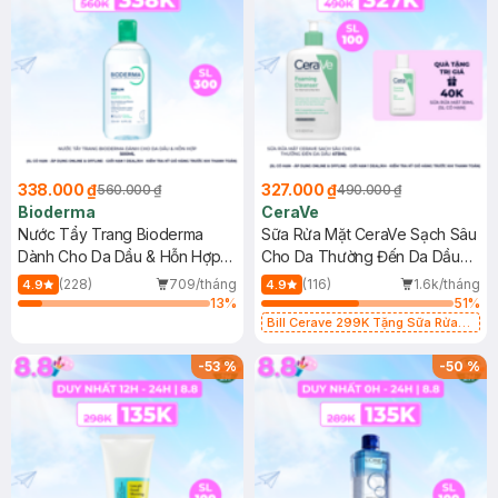
338.000 ₫
327.000 ₫
560.000 ₫
490.000 ₫
Bioderma
CeraVe
Nước Tẩy Trang Bioderma
Sữa Rửa Mặt CeraVe Sạch Sâu
Dành Cho Da Dầu & Hỗn Hợp
Cho Da Thường Đến Da Dầu
500ml
473ml
(228)
709/tháng
(116)
1.6k/tháng
4.9
4.9
13
%
51
%
Bill Cerave 299K Tặng Sữa Rửa
Mặt Cerave 30ml (SL có hạn)
-
53
%
-
50
%