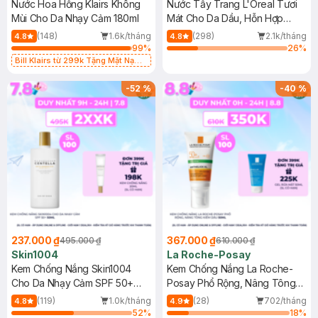
Nước Hoa Hồng Klairs Không
Nước Tẩy Trang L'Oreal Tươi
Mùi Cho Da Nhạy Cảm 180ml
Mát Cho Da Dầu, Hỗn Hợp
400ml
(148)
1.6k/tháng
(298)
2.1k/tháng
4.8
4.8
99
%
26
%
Bill Klairs từ 299k Tặng Mặt Nạ
Làm Dịu Da & Kiểm Soát Dầu Nhờn
25ml (SL Có Hạn)
-
52
%
-
40
%
237.000 ₫
367.000 ₫
495.000 ₫
610.000 ₫
Skin1004
La Roche-Posay
Kem Chống Nắng Skin1004
Kem Chống Nắng La Roche-
Cho Da Nhạy Cảm SPF 50+
Posay Phổ Rộng, Nâng Tông
50ml
Kiềm Dầu 50ml
(119)
1.0k/tháng
(28)
702/tháng
4.8
4.9
52
%
18
%