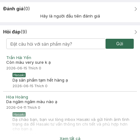
Đánh giá
(
0
)
Hãy là người đầu tiên đánh giá
Hỏi đáp
(
9
)
Gửi
Trần Hải Yến
Còn màu very sure k ạ
2026-06-15
Thích
0
Hasaki
Dạ sản phẩm tạm hết hàng ạ
2026-06-15
Thích
0
Hòa Hoàng
Da ngăm ngăm màu nào ạ
2026-04-11
Thích
0
Hasaki
Dạ chào bạn, bạn vui lòng inbox Hasaki và gửi hình ảnh tình
trạng da để Hasaki tư vấn thông tin chi tiết và phù hợp hơn
cho bạn ạ.
2026-04-12
Thích
0
Xem tất cả