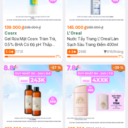
139.000 ₫
145.000 ₫
298.000 ₫
289.000 ₫
Cosrx
L'Oreal
Gel Rửa Mặt Cosrx Tràm Trà,
Nước Tẩy Trang L'Oreal Làm
0.5% BHA Có Độ pH Thấp
Sạch Sâu Trang Điểm 400ml
150ml
(173)
(298)
916/tháng
5.0
4.8
7
%
7
%
-
57
%
-
39
%