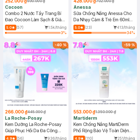
252.000 ₫
428.000 ₫
590.000 ₫
702.000 ₫
Cocoon
Anessa
Combo 2 Nước Tẩy Trang Bí
Sữa Chống Nắng Anessa Cho
Đao Cocoon Làm Sạch & Giảm
Da Nhạy Cảm & Trẻ Em 60ml
Dầu 500ml
(Mới)
(57)
1.5k/tháng
(23)
413/tháng
5.0
5.0
3
%
34
%
-
40
%
-
59
%
266.000 ₫
553.000 ₫
445.000 ₫
1.350.000 ₫
La Roche-Posay
Martiderm
Kem Dưỡng La Roche-Posay
Kem Chống Nắng MartiDerm
Giúp Phục Hồi Da Đa Công
Phổ Rộng Bảo Vệ Toàn Diện
Dụng 40ml
40ml
(56)
936/tháng
(110)
251/tháng
4.9
4.9