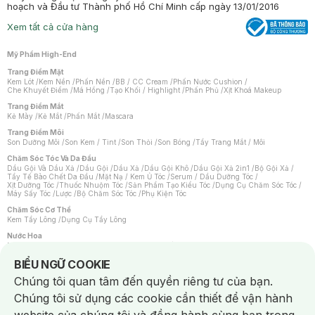
hoạch và Đầu tư Thành phố Hồ Chí Minh cấp ngày 13/01/2016
Xem tất cả cửa hàng
Mỹ Phẩm High-End
Trang Điểm Mặt
Kem Lót
/
Kem Nền
/
Phấn Nền
/
BB / CC Cream
/
Phấn Nước Cushion
/
Che Khuyết Điểm
/
Má Hồng
/
Tạo Khối / Highlight
/
Phấn Phủ
/
Xịt Khoá Makeup
Trang Điểm Mắt
Kẻ Mày
/
Kẻ Mắt
/
Phấn Mắt
/
Mascara
Trang Điểm Môi
Son Dưỡng Môi
/
Son Kem / Tint
/
Son Thỏi
/
Son Bóng
/
Tẩy Trang Mắt / Môi
Chăm Sóc Tóc Và Da Đầu
Dầu Gội Và Dầu Xả
/
Dầu Gội
/
Dầu Xả
/
Dầu Gội Khô
/
Dầu Gội Xả 2in1
/
Bộ Gội Xả
/
Tẩy Tế Bào Chết Da Đầu
/
Mặt Nạ / Kem Ủ Tóc
/
Serum / Dầu Dưỡng Tóc
/
Xịt Dưỡng Tóc
/
Thuốc Nhuộm Tóc
/
Sản Phẩm Tạo Kiểu Tóc
/
Dụng Cụ Chăm Sóc Tóc
/
Máy Sấy Tóc
/
Lược
/
Bộ Chăm Sóc Tóc
/
Phụ Kiện Tóc
Chăm Sóc Cơ Thể
Kem Tẩy Lông
/
Dụng Cụ Tẩy Lông
Nước Hoa
Nước Hoa Nữ
/
Nước Hoa Nam
/
Nước Hoa Cao Cấp
/
Xịt Thơm Toàn Thân
/
Nước Hoa Vùng Kín
Notice about cookies usage
BIỂU NGỮ COOKIE
Chăm Sóc Cá Nhân
Chúng tôi quan tâm đến quyền riêng tư của bạn.
Chống Muỗi
/
Khẩu Trang
/
Máy Massage
/
Mặt Nạ Xông Hơi
/
Nước Rửa Tay
/
Sản Phẩm Chăm Sóc Khác
/
Bàn Chải Đánh Răng
/
Bàn Chải Điện
/
Chúng tôi sử dụng các cookie cần thiết để vận hành
Hỗ Trợ Trắng Răng
/
Kem Đánh Răng
/
Máy Tăm Nước
/
Nước Súc Miệng
/
Tăm / Chỉ Nha Khoa
/
Xịt Thơm Miệng
/
Dung Dịch Vệ Sinh
/
Dưỡng Vùng Kín
/
Khăn Ướt Vệ Sinh Vùng Kín
/
Băng Vệ Sinh
/
Tampon
/
Bọt Cạo Râu
/
Dao Cạo Râu
/