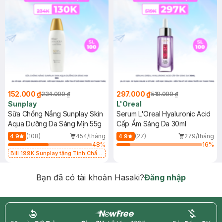
152.000 ₫
297.000 ₫
234.000 ₫
519.000 ₫
Sunplay
L'Oreal
Sữa Chống Nắng Sunplay Skin
Serum L'Oreal Hyaluronic Acid
Aqua Dưỡng Da Sáng Mịn 55g
Cấp Ẩm Sáng Da 30ml
(108)
454/tháng
(27)
279/tháng
4.9
4.9
48
%
16
%
Bill 199K Sunplay tặng Tinh Chất
Chống Nắng 7g trị giá 30K (SL có
hạn)
Bạn đã có tài khoản Hasaki?
Đăng nhập