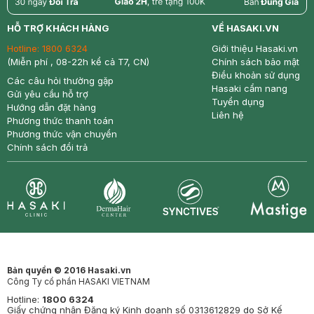
return
nowfree
price
HỖ TRỢ KHÁCH HÀNG
VỀ HASAKI.VN
Hotline:
1800 6324
Giới thiệu Hasaki.vn
(Miễn phí , 08-22h kể cả T7, CN)
Chính sách bảo mật
Điều khoản sử dụng
Các câu hỏi thường gặp
Hasaki cẩm nang
Gửi yêu cầu hỗ trợ
Tuyển dụng
Hướng dẫn đặt hàng
Liên hệ
Phương thức thanh toán
Phương thức vận chuyển
Chính sách đổi trả
Synctives
Clinic
Dermahair
Mastige
Bản quyền © 2016 Hasaki.vn
Công Ty cổ phần HASAKI VIETNAM
Hotline:
1800 6324
Giấy chứng nhận Đăng ký Kinh doanh số 0313612829 do Sở Kế