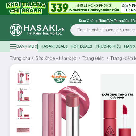
Kem Chống Nắng
Tẩy Trang
Sữa Rửa
Logo
DANH MỤC
HASAKI DEALS
HOT DEALS
THƯƠNG HIỆU
HÀNG 
Hamburger icon
Trang chủ
Sức Khỏe - Làm Đẹp
Trang Điểm
Trang Điểm 