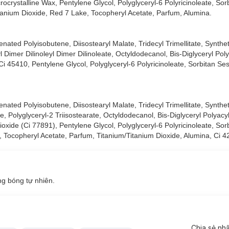
ocrystalline Wax, Pentylene Glycol, Polyglyceryl-6 Polyricinoleate, Sor
itanium Dioxide, Red 7 Lake, Tocopheryl Acetate, Parfum, Alumina.
ated Polyisobutene, Diisostearyl Malate, Tridecyl Trimellitate, Synthe
l Dimer Dilinoleyl Dimer Dilinoleate, Octyldodecanol, Bis-Diglyceryl Pol
i 45410, Pentylene Glycol, Polyglyceryl-6 Polyricinoleate, Sorbitan Ses
ated Polyisobutene, Diisostearyl Malate, Tridecyl Trimellitate, Synthet
e, Polyglyceryl-2 Triisostearate, Octyldodecanol, Bis-Diglyceryl Polyacy
oxide (Ci 77891), Pentylene Glycol, Polyglyceryl-6 Polyricinoleate, Sor
, Tocopheryl Acetate, Parfum, Titanium/Titanium Dioxide, Alumina, Ci 4
ng bóng tự nhiên.
Chia sẻ nh