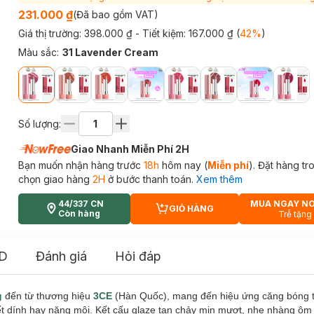
231.000 ₫
(Đã bao gồm VAT)
Giá thị trường:
398.000 ₫
- Tiết kiệm:
167.000 ₫
(
42
%
)
Màu sắc
:
31 Lavender Cream
Số lượng:
Giao Nhanh Miễn Phí 2H
Bạn muốn nhận hàng trước
18h
hôm nay (
Miễn phí
). Đặt hàng t
chọn giao hàng
2H
ở bước thanh toán.
Xem thêm
44/337 CN
MUA NGAY N
GIỎ HÀNG
CART PLUS ICON
Còn hàng
Trễ tặng
D
Đánh giá
Hỏi đáp
g
đến từ thương hiệu
3CE
(Hàn Quốc), mang đến hiệu ứng căng bóng t
t dính hay nặng môi. Kết cấu glaze tan chảy mịn mượt, nhẹ nhàng ôm 