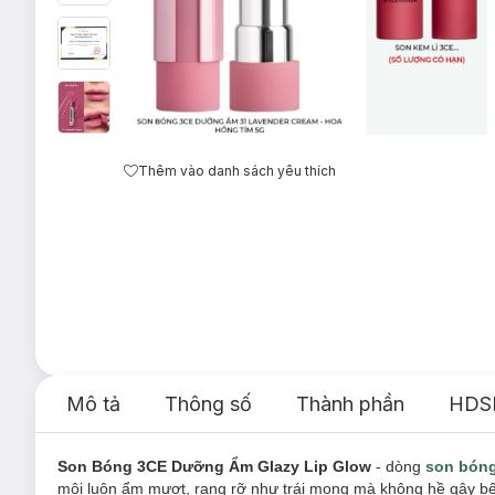
Thêm vào danh sách yêu thích
Mô tả
Thông số
Thành phần
HDS
Son Bóng 3CE Dưỡng Ẩm Glazy Lip Glow
- dòng
son bón
môi luôn ẩm mượt, rạng rỡ như trái mọng mà không hề gây bế