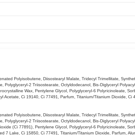
ated Polyisobutene, Diisostearyl Malate, Tridecyl Trimellitate, Synthet
e, Polyglyceryl-2 Triisostearate, Octyldodecanol, Bis-Diglyceryl Polyacy
ocrystalline Wax, Pentylene Glycol, Polyglyceryl-6 Polyricinoleate, Sor
yl Acetate, Ci 19140, Ci 77491, Parfum, Titanium/Titanium Dioxide, Ci 
ated Polyisobutene, Diisostearyl Malate, Tridecyl Trimellitate, Synthet
e, Polyglyceryl-2 Triisostearate, Octyldodecanol, Bis-Diglyceryl Polyacy
với 8 màu cùng 3 tone chính:
oxide (Ci 77891), Pentylene Glycol, Polyglyceryl-6 Polyricinoleate, Sor
Red 7 Lake, Ci 15850, Ci 77491, Titanium/Titanium Dioxide, Parfum, Alu