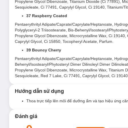
Propylene Glycol Dibenzoate, Titanium Dioxide (Ci 77891), Micr
Sesquioleate, Ci 77491, Caprylyl Glycol, Ci 19140, Titanium/T
37 Raspberry Coated
Pentaerythrityl Adipate/Caprate/Caprylate/Heptanoate, Hydrogen
Polyglyceryl-2 Triisostearate, Bis-Behenyl/Isostearyl/Phytostery
Propylene Glycol Dibenzoate, Microcrystalline Wax, Ci 19140, C
Caprylyl Glycol, Ci 15850, Tocopheryl Acetate, Parfum.
39 Bouncy Cherry
Pentaerythrityl Adipate/Caprate/Caprylate/Heptanoate, Hydrogen
Behenyl/Isostearyl/Phytosteryl Dimer Dilinoleyl Dimer Dilinoleat
Propylene Glycol Dibenzoate, Microcrystalline Wax, Titanium Di
Sesquioleate, Red 7 Lake, Ci 77491, Caprylyl Glycol, Ci 19140
Hướng dẫn sử dụng
Thoa trực tiếp lên môi để dưỡng ẩm và tạo hiệu ứng că
Đánh giá