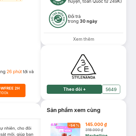
huyện, toàn Quốc từ 249K)
Đổi trả
trong
30 ngày
Xem thêm
rong
26 phút
tới và
OWFREE 2H
Theo dõi
+
5649
 100k
Sản phẩm xem cùng
145.000 ₫
-
54
%
ự nhiên, cho đôi
318.000 ₫
sát môi, giúp bạn
Maybelline