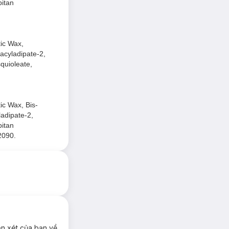
bitan
tic Wax,
yacyladipate-2,
quioleate,
ic Wax, Bis-
ladipate-2,
bitan
2090.
ận xét của bạn về