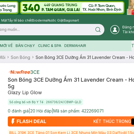
 Mặt
Tẩy tế bào chết
Bioderma
Nước Giặt
Bagsmart
Đăng 
Search icon
Tài kh
T
MỚI VỀ
BÁN CHẠY
CLINIC & SPA
DERMAHAIR
Môi
Son Bóng
Son Bóng 3CE Dưỡng Ẩm 31 Lavender Cream - H
3CE
Son Bóng 3CE Dưỡng Ẩm 31 Lavender Cream - H
5g
Glazy Lip Glow
Số công bố với Bộ Y Tế : 266736/24/CBMP-QLD
0
đánh giá
|
20
Hỏi đáp
|
Mã sản phẩm:
422269071
KẾT THÚC TRONG
BILL 319K 3CE Tặng 01 Son Kem Lì 3CE Nhung Mịn Màu 03 Daffodil 1.5g