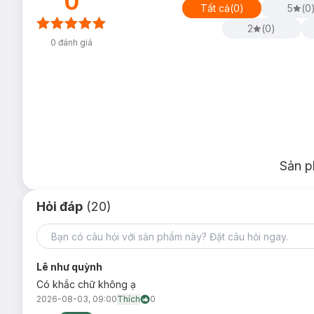
0
Tất cả
(
0
)
5
(
0
2
(
0
)
Tone lạnh:
0
đánh giá
31 Lavender Cream - Hoa Hồng Tím
35 Pink Tube - Hồng Baby
36 Double Grape - Nâu Nho Khô
39 Bouncy Cherry - Tím Cherry
Sản p
Hỏi đáp
(20)
Lê như quỳnh
Có khắc chữ không ạ
2026-08-03, 09:00
Thích
0