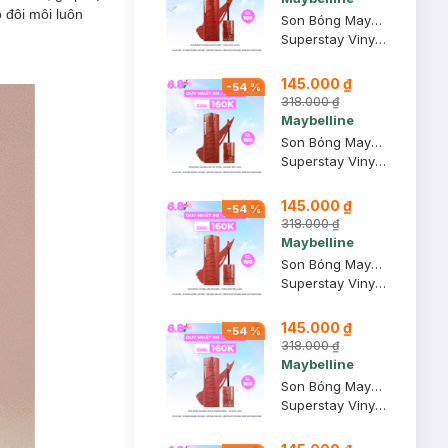
 đôi môi luôn
Son Bóng Maybelline 61 Risky - Gạch Đun 4.2ml
Superstay Vinyl Ink
145.000 ₫
-
54
%
318.000 ₫
Maybelline
Son Bóng Maybelline 130 Extra - Đỏ Nâu Đất 4.2ml
Superstay Vinyl Ink
145.000 ₫
-
54
%
318.000 ₫
Maybelline
Son Bóng Maybelline 125 Keen - Hồng Đào Đất 4.2ml
Superstay Vinyl Ink
145.000 ₫
-
54
%
318.000 ₫
Maybelline
Son Bóng Maybelline 62 Irresistible – Da Đất 4.2ml
Superstay Vinyl Ink