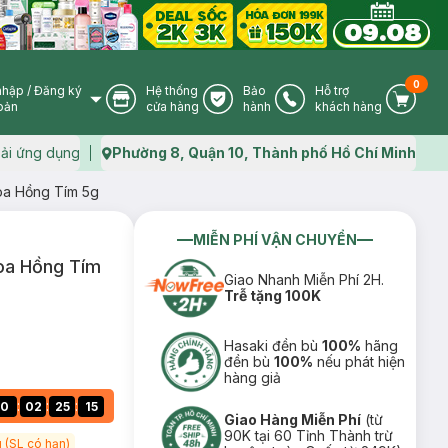
0
nhập
/
Đăng ký
Hệ thống
Bảo
Hỗ trợ
User Icon
Store Icon
Warranty Icon
Phone Icon
Cart I
oản
cửa hàng
hành
khách hàng
ải ứng dụng
Phường 8, Quận 10, Thành phố Hồ Chí Minh
Map icon
oa Hồng Tím 5g
MIỄN PHÍ VẬN CHUYỂN
oa Hồng Tím
Giao Nhanh Miễn Phí 2H.
Trễ tặng 100K
Hasaki đền bù
100%
hãng
đền bù
100%
nếu phát hiện
hàng giả
:
:
:
0
02
25
14
Giao Hàng Miễn Phí
(từ
90K tại 60 Tỉnh Thành trừ
 (SL có hạn)