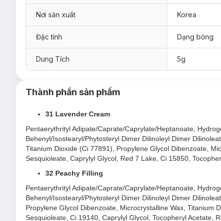
Nơi sản xuất
Korea
Đặc tính
Dạng bóng
Dung Tích
5g
Thành phần sản phẩm
31 Lavender Cream
Pentaerythrityl Adipate/Caprate/Caprylate/Heptanoate, Hydrogen
Behenyl/Isostearyl/Phytosteryl Dimer Dilinoleyl Dimer Dilinoleat
Titanium Dioxide (Ci 77891), Propylene Glycol Dibenzoate, Micr
Sesquioleate, Caprylyl Glycol, Red 7 Lake, Ci 15850, Tocopher
32 Peachy Filling
Pentaerythrityl Adipate/Caprate/Caprylate/Heptanoate, Hydrogen
Behenyl/Isostearyl/Phytosteryl Dimer Dilinoleyl Dimer Dilinoleat
Son Bóng 3CE Glazy Lip Glow 5g
hiện đã có mặt tại
Hasaki
Propylene Glycol Dibenzoate, Microcrystalline Wax, Titanium Di
Tone trung tính:
Sesquioleate, Ci 19140, Caprylyl Glycol, Tocopheryl Acetate, 