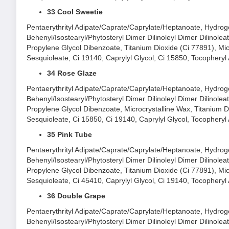
34 Rose Glaze - Hồng Khô
33 Cool Sweetie
Pentaerythrityl Adipate/Caprate/Caprylate/Heptanoate, Hydrogen
Behenyl/Isostearyl/Phytosteryl Dimer Dilinoleyl Dimer Dilinoleat
Propylene Glycol Dibenzoate, Titanium Dioxide (Ci 77891), Micr
Sesquioleate, Ci 19140, Caprylyl Glycol, Ci 15850, Tocopheryl
34 Rose Glaze
Pentaerythrityl Adipate/Caprate/Caprylate/Heptanoate, Hydrogen
Behenyl/Isostearyl/Phytosteryl Dimer Dilinoleyl Dimer Dilinoleat
Propylene Glycol Dibenzoate, Microcrystalline Wax, Titanium Di
Sesquioleate, Ci 15850, Ci 19140, Caprylyl Glycol, Tocopheryl
35 Pink Tube
Pentaerythrityl Adipate/Caprate/Caprylate/Heptanoate, Hydrogen
Behenyl/Isostearyl/Phytosteryl Dimer Dilinoleyl Dimer Dilinoleat
Propylene Glycol Dibenzoate, Titanium Dioxide (Ci 77891), Micr
Sesquioleate, Ci 45410, Caprylyl Glycol, Ci 19140, Tocopheryl
36 Double Grape
Pentaerythrityl Adipate/Caprate/Caprylate/Heptanoate, Hydrogen
Behenyl/Isostearyl/Phytosteryl Dimer Dilinoleyl Dimer Dilinoleat