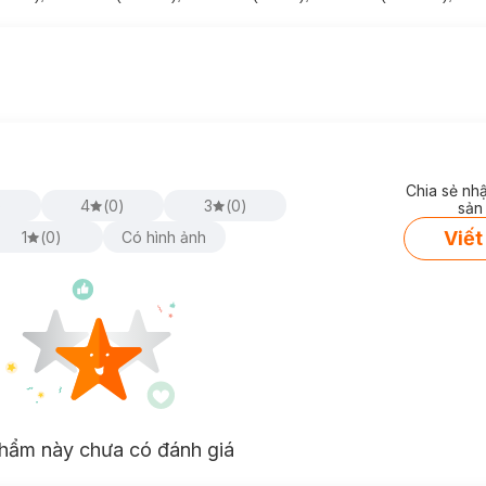
Chia sẻ nh
)
4
(
0
)
3
(
0
)
sản
Viết
1
(
0
)
Có hình ảnh
tiếp hoặc nơi có nhiệt độ cao / ẩm ướt.
hẩm này chưa có đánh giá