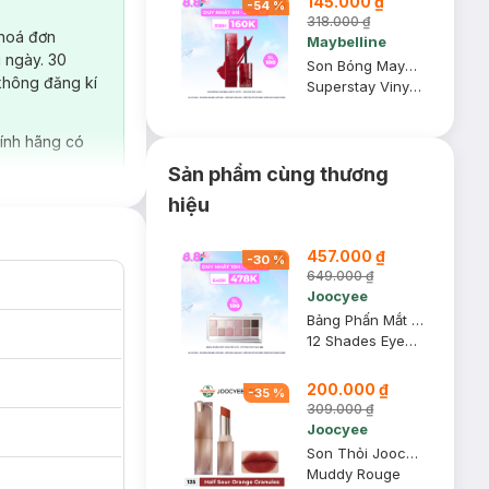
145.000 ₫
-
54
%
318.000 ₫
 hoá đơn
Maybelline
 ngày. 30
Son Bóng Maybelline 10 Lippy - Nâu Đỏ Ấm 4.2ml
không đăng kí
Superstay Vinyl Ink
ính hãng có
Sản phẩm cùng thương
hiệu
457.000 ₫
-
30
%
649.000 ₫
Joocyee
Bảng Phấn Mắt Joocyee 12 Ô - 07 Pink Mist Isle 14g
12 Shades Eyeshadow Palette
200.000 ₫
-
35
%
309.000 ₫
Joocyee
Son Thỏi Joocyee Mịn Lì Màu 125 Half Sour Orange Granules 3.2g
Muddy Rouge