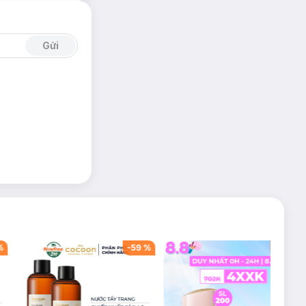
Gửi
%
-
59
%
-
42
%