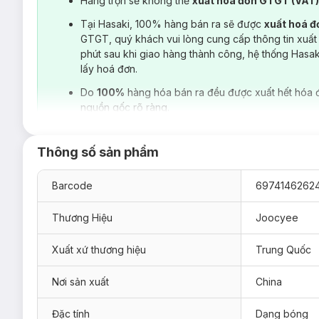
Hàng trộn sẽ không thể
xuất hoá đơn GTGT (VAT
Tại Hasaki, 100% hàng bán ra sẽ được
xuất hoá 
GTGT, quý khách vui lòng cung cấp thông tin xuất
phút sau khi giao hàng thành công, hệ thống Hasa
lấy hoá đơn.
Do
100%
hàng hóa bán ra đều được xuất hết hóa 
nguồn gốc rõ ràng.
Thông số sản phẩm
Barcode
6974146262
Thương Hiệu
Joocyee
Xuất xứ thương hiệu
Trung Quốc
Hiện sản phẩm
Son Bóng Joocyee Glazed Lip Gloss 3.2g
đ
Nơi sản xuất
China
01 Mango Pomelo Sago
Đặc tính
Dạng bóng
06 Dirty Milk Coffee