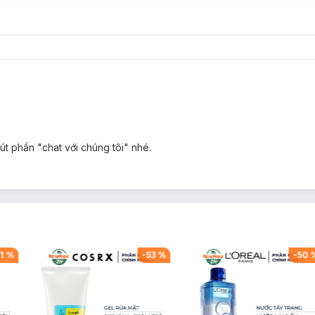
g
út phần "chat với chúng tôi" nhé.
1
%
-
53
%
-
50