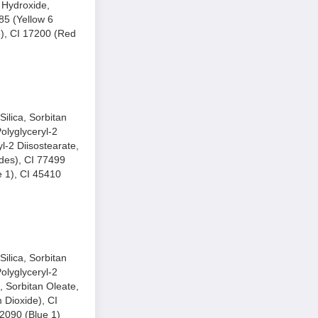
 Hydroxide,
85 (Yellow 6
8), CI 17200 (Red
ilica, Sorbitan
olyglyceryl-2
l-2 Diisostearate,
ides), CI 77499
e 1), CI 45410
ilica, Sorbitan
olyglyceryl-2
, Sorbitan Oleate,
 Dioxide), CI
42090 (Blue 1)