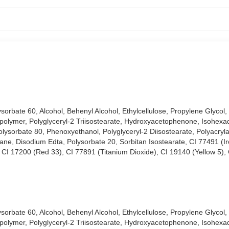
rbate 60, Alcohol, Behenyl Alcohol, Ethylcellulose, Propylene Glycol, S
polymer, Polyglyceryl-2 Triisostearate, Hydroxyacetophenone, Isohex
olysorbate 80, Phenoxyethanol, Polyglyceryl-2 Diisostearate, Polyacry
lane, Disodium Edta, Polysorbate 20, Sorbitan Isostearate, CI 77491 (I
 CI 17200 (Red 33), CI 77891 (Titanium Dioxide), CI 19140 (Yellow 5), 
rbate 60, Alcohol, Behenyl Alcohol, Ethylcellulose, Propylene Glycol, S
polymer, Polyglyceryl-2 Triisostearate, Hydroxyacetophenone, Isohex