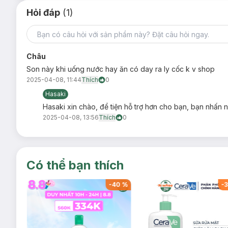
Xuất xứ thương hiệu:
Trung Quốc
Hỏi đáp
(1)
Sản xuất tại:
Trung Quốc
Hạn sử dụng:
3 năm kể từ ngày sản xuất
Lưu ý: Tác dụng có thể khác nhau tuỳ cơ địa của người dùn
Châu
Son này khi uống nước hay ăn có day ra ly cốc k v shop
2025-04-08, 11:44
Thích
0
Hasaki
Hasaki xin chào, để tiện hỗ trợ hơn cho bạn, bạn nhấn n
2025-04-08, 13:56
Thích
0
Có thể bạn thích
-
40
%
-
40
%
-
3