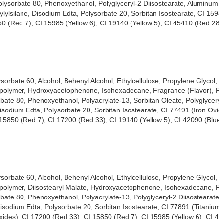
olysorbate 80, Phenoxyethanol, Polyglyceryl-2 Diisostearate, Aluminum
ylylsilane, Disodium Edta, Polysorbate 20, Sorbitan Isostearate, CI 159
50 (Red 7), CI 15985 (Yellow 6), CI 19140 (Yellow 5), CI 45410 (Red 2
rbate 60, Alcohol, Behenyl Alcohol, Ethylcellulose, Propylene Glycol, S
opolymer, Hydroxyacetophenone, Isohexadecane, Fragrance (Flavor), P
rbate 80, Phenoxyethanol, Polyacrylate-13, Sorbitan Oleate, Polyglycery
isodium Edta, Polysorbate 20, Sorbitan Isostearate, CI 77491 (Iron Ox
I 15850 (Red 7), CI 17200 (Red 33), CI 19140 (Yellow 5), CI 42090 (Blu
rbate 60, Alcohol, Behenyl Alcohol, Ethylcellulose, Propylene Glycol, S
opolymer, Diisostearyl Malate, Hydroxyacetophenone, Isohexadecane, P
bate 80, Phenoxyethanol, Polyacrylate-13, Polyglyceryl-2 Diisostearate
isodium Edta, Polysorbate 20, Sorbitan Isostearate, CI 77891 (Titanium
xides), CI 17200 (Red 33), CI 15850 (Red 7), CI 15985 (Yellow 6), CI 