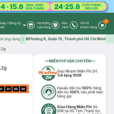
0
nhập
/
Đăng ký
Hệ thống
Bảo
Hỗ trợ
User Icon
Store Icon
Warranty Icon
Phone Icon
Cart I
oản
cửa hàng
hành
khách hàng
ải ứng dụng
Phường 8, Quận 10, Thành phố Hồ Chí Minh
Map icon
3.2g
MIỄN PHÍ VẬN CHUYỂN
.2g
Giao Nhanh Miễn Phí 2H.
Trễ tặng 100K
Hasaki đền bù
100%
hãng
:
:
:
0
01
55
29
đền bù
100%
nếu phát hiện
hàng giả
Giao Hàng Miễn Phí
(từ
90K tại 60 Tỉnh Thành trừ