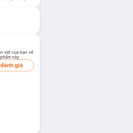
ận xét của bạn về
 phẩm này
 đánh giá