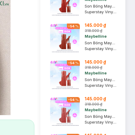
Son Bóng Maybelline 61 Risky - Gạch Đun 4.2ml
Superstay Vinyl Ink
145.000 ₫
-
54
%
318.000 ₫
Maybelline
Son Bóng Maybelline 130 Extra - Đỏ Nâu Đất 4.2ml
Superstay Vinyl Ink
145.000 ₫
-
54
%
318.000 ₫
Maybelline
Son Bóng Maybelline 125 Keen - Hồng Đào Đất 4.2ml
Superstay Vinyl Ink
145.000 ₫
-
54
%
318.000 ₫
Maybelline
Son Bóng Maybelline 62 Irresistible – Da Đất 4.2ml
Superstay Vinyl Ink