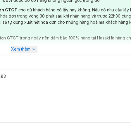
) 100%
được do có hàng không nguồn gốc trong đó.
đơn GTGT
cho dù khách hàng có lấy hay không. Nếu có nhu cầu lấy
 hóa đơn trong vòng 30 phút sau khi nhận hàng và trước 22h30 cùng
ki sẽ tự động xuất hết hoá đơn cho những hàng hoá mà khách hàng 
đơn GTGT trong ngày nên đảm bảo 100% hàng tại Hasaki là hàng ch
Xem thêm
483
ã có mặt tại
Hasaki
với các tông màu: