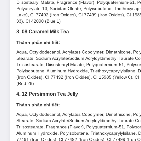
Diisostearyl Malate, Fragrance (Flavor), Polyquaternium-51, P
Polyacrylate-13, Sorbitan Oleate, Polyisobutene, Triethoxycapr
Lake), CI 77492 (Iron Oxides), CI 77499 (Iron Oxides), CI 158
33), CI 42090 (Blue 1)
3. 08 Caramel Milk Tea
Thành phần chi tiết:
Aqua, Octyldodecanol, Acrylates Copolymer, Dimethicone, Polyso
Stearate, Sodium Acrylate/Sodium Acryloyldimethyl Taurate C
Triisostearate, Diisostearyl Malate, Polyquaternium-51, Polyso
Polyisobutene, Aluminum Hydroxide, Triethoxycaprylylsilane, D
(Iron Oxides), CI 77492 (Iron Oxides), CI 15985 (Yellow 6), C
(Red 28)
4. 12 Persimmon Tea Jelly
Thành phần chi tiết:
Aqua, Octyldodecanol, Acrylates Copolymer, Dimethicone, Polyso
Stearate, Sodium Acrylate/Sodium Acryloyldimethyl Taurate C
Triisostearate, Fragrance (Flavor), Polyquaternium-51, Polysor
Aluminum Hydroxide, Polyisobutene, Triethoxycaprylylsilane, D
77491 (Iron Oxides), CI 77492 (Iron Oxides), CI 77499 (Iron O