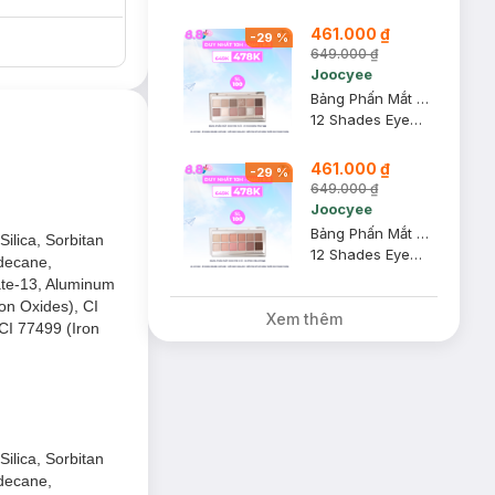
461.000 ₫
-
29
%
649.000 ₫
Joocyee
Bảng Phấn Mắt Joocyee 12 Ô - 01 Wooden Pink 14g
12 Shades Eyeshadow Palette
461.000 ₫
-
29
%
649.000 ₫
Joocyee
Bảng Phấn Mắt Joocyee 12 Ô - 02 Pink Melon 14g
ilica, Sorbitan
12 Shades Eyeshadow Palette
adecane,
late-13, Aluminum
ron Oxides), CI
Xem thêm
CI 77499 (Iron
ilica, Sorbitan
adecane,