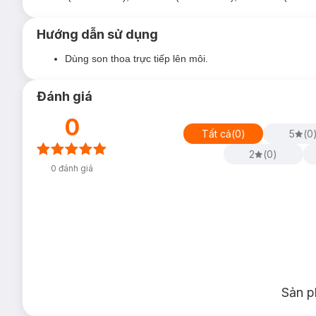
Hướng dẫn sử dụng
Ưu thế nổi bật:
Dùng son thoa trực tiếp lên môi.
Dạng nước và nhẹ giữ cho đôi môi được ngậm nước.
Đầu cọ được nâng cấp định hình môi chính xác.
Đánh giá
Lên chuẩn màu ngay từ lần đầu tiên.
0
Tất cả
(
0
)
5
(
0
2
(
0
)
Bảo quản:
0
đánh giá
Bảo quản nơi khô ráo, thoáng mát, tránh ánh nắng trực 
Tránh xa tầm tay trẻ em.
Đậy nắp kín sau khi sử dụng.
Thông số sản phẩm:
Dung tích:
3.2g
Sản p
Thương hiệu:
Jooycee