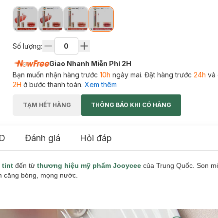
Số lượng:
Giao Nhanh Miễn Phí 2H
Bạn muốn nhận hàng trước
10h
ngày mai. Đặt hàng trước
24h
và 
2H
ở bước thanh toán.
Xem thêm
TẠM HẾT HÀNG
THÔNG BÁO KHI CÓ HÀNG
D
Đánh giá
Hỏi đáp
 tint
đến từ
thương hiệu mỹ phẩm Jooycee
của Trung Quốc. Son môi
ạn căng bóng, mọng nước.