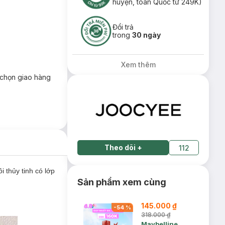
huyện, toàn Quốc từ 249K)
Đổi trả
trong
30 ngày
Xem thêm
chọn giao hàng
Theo dõi
+
112
 thủy tinh có lớp
Sản phẩm xem cùng
145.000 ₫
-
54
%
318.000 ₫
Maybelline