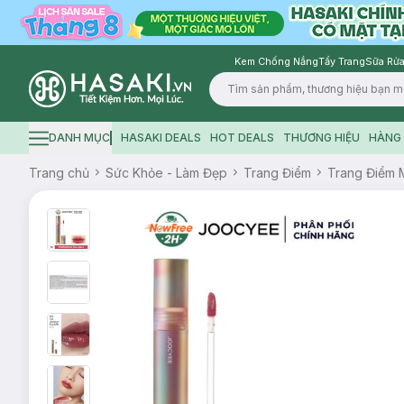
Kem Chống Nắng
Tẩy Trang
Sữa Rửa
Logo
DANH MỤC
HASAKI DEALS
HOT DEALS
THƯƠNG HIỆU
HÀNG 
Hamburger icon
Trang chủ
Sức Khỏe - Làm Đẹp
Trang Điểm
Trang Điểm 