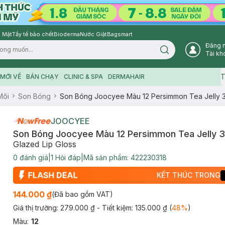
 Mặt
Tẩy tế bào chết
Bioderma
Nước Giặt
Bagsmart
Đăng 
Search icon
Tài kh
T
MỚI VỀ
BÁN CHẠY
CLINIC & SPA
DERMAHAIR
Môi
Son Bóng
Son Bóng Joocyee Màu 12 Persimmon Tea Jelly 
JOOCYEE
Son Bóng Joocyee Màu 12 Persimmon Tea Jelly 3
Glazed Lip Gloss
0
đánh giá
|
1
Hỏi đáp
|
Mã sản phẩm:
422230318
KẾT THÚC TRONG
144.000 ₫
(Đã bao gồm VAT)
Giá thị trường:
279.000 ₫
- Tiết kiệm:
135.000 ₫
(
48
%
)
Màu
:
12