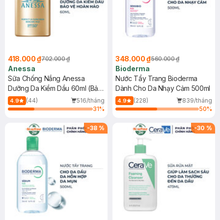
418.000 ₫
348.000 ₫
702.000 ₫
560.000 ₫
Anessa
Bioderma
Sữa Chống Nắng Anessa
Nước Tẩy Trang Bioderma
Dưỡng Da Kiềm Dầu 60ml (Bản
Dành Cho Da Nhạy Cảm 500ml
Mới)
(44)
516/tháng
(228)
839/tháng
4.9
4.9
31
%
50
%
-
38
%
-
30
%