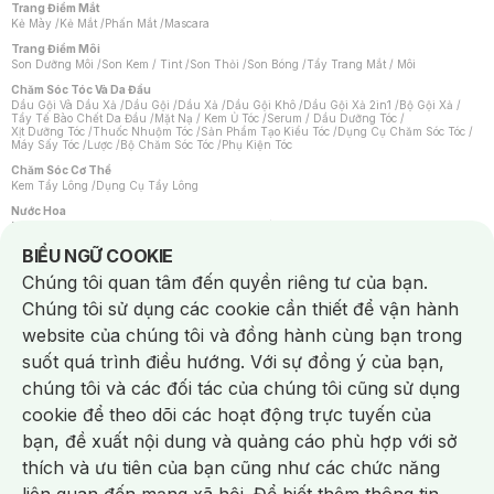
Trang Điểm Mắt
Kẻ Mày
/
Kẻ Mắt
/
Phấn Mắt
/
Mascara
Trang Điểm Môi
Son Dưỡng Môi
/
Son Kem / Tint
/
Son Thỏi
/
Son Bóng
/
Tẩy Trang Mắt / Môi
Chăm Sóc Tóc Và Da Đầu
Dầu Gội Và Dầu Xả
/
Dầu Gội
/
Dầu Xả
/
Dầu Gội Khô
/
Dầu Gội Xả 2in1
/
Bộ Gội Xả
/
Tẩy Tế Bào Chết Da Đầu
/
Mặt Nạ / Kem Ủ Tóc
/
Serum / Dầu Dưỡng Tóc
/
Xịt Dưỡng Tóc
/
Thuốc Nhuộm Tóc
/
Sản Phẩm Tạo Kiểu Tóc
/
Dụng Cụ Chăm Sóc Tóc
/
Máy Sấy Tóc
/
Lược
/
Bộ Chăm Sóc Tóc
/
Phụ Kiện Tóc
Chăm Sóc Cơ Thể
Kem Tẩy Lông
/
Dụng Cụ Tẩy Lông
Nước Hoa
Nước Hoa Nữ
/
Nước Hoa Nam
/
Nước Hoa Cao Cấp
/
Xịt Thơm Toàn Thân
/
Nước Hoa Vùng Kín
Notice about cookies usage
BIỂU NGỮ COOKIE
Chăm Sóc Cá Nhân
Chúng tôi quan tâm đến quyền riêng tư của bạn.
Chống Muỗi
/
Khẩu Trang
/
Máy Massage
/
Mặt Nạ Xông Hơi
/
Nước Rửa Tay
/
Sản Phẩm Chăm Sóc Khác
/
Bàn Chải Đánh Răng
/
Bàn Chải Điện
/
Chúng tôi sử dụng các cookie cần thiết để vận hành
Hỗ Trợ Trắng Răng
/
Kem Đánh Răng
/
Máy Tăm Nước
/
Nước Súc Miệng
/
Tăm / Chỉ Nha Khoa
/
Xịt Thơm Miệng
/
Dung Dịch Vệ Sinh
/
Dưỡng Vùng Kín
/
website của chúng tôi và đồng hành cùng bạn trong
Khăn Ướt Vệ Sinh Vùng Kín
/
Băng Vệ Sinh
/
Tampon
/
Bọt Cạo Râu
/
Dao Cạo Râu
/
Máy Cạo Râu
suốt quá trình điều hướng. Với sự đồng ý của bạn,
Vấn Đề Về Da
chúng tôi và các đối tác của chúng tôi cũng sử dụng
Da Dầu / Lỗ Chân Lông To
/
Da Khô / Mất Nước
/
Da Lão Hóa
/
Da Mụn
/
Da Nhạy Cảm / Kích Ứng
/
Da Xỉn Màu
/
Thâm / Nám / Tàn Nhang
/
cookie để theo dõi các hoạt động trực tuyến của
Quầng Thâm & Bọng Mắt
/
Sẹo
/
Viêm Da Cơ Địa
bạn, đề xuất nội dung và quảng cáo phù hợp với sở
Dụng Cụ / Phụ Kiện Chăm Sóc Da
Chat i
Bông Tẩy Trang
/
Khăn Lau Mặt Khô
/
Dụng Cụ / Máy Rửa Mặt
/
Máy Chăm Sóc Da
/
thích và ưu tiên của bạn cũng như các chức năng
Dụng Cụ Chăm Sóc Khác