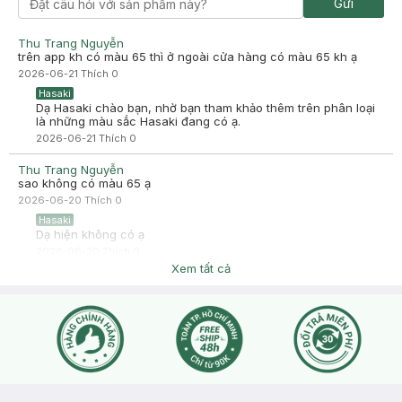
Gửi
bậm lại nó dính hai cái môi :)) nói chung tệ đó
-
2025-09-23
Hasaki
Thu Trang Nguyễn
Hasaki xin chào! Hasaki cảm ơn Ánh Như đã dành thời gian
trên app kh có màu 65 thì ở ngoài cửa hàng có màu 65 kh ạ
đánh giá. Sự hài lòng của khách hàng là động lực to lớn để
2026-06-21
Thích
0
Hasaki ngày càng phát triển hơn nữa về chất lượng dịch vụ.
Cảm ơn bạn đã tin tưởng và mua sắm tại Hasaki!
Hasaki
Dạ Hasaki chào bạn, nhờ bạn tham khảo thêm trên phân loại
là những màu sắc Hasaki đang có ạ.
2026-06-21
Thích
0
Thu Trang Nguyễn
sao không có màu 65 ạ
2026-06-20
Thích
0
Hasaki
Dạ hiện không có ạ
2026-06-20
Thích
0
Xem tất cả