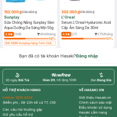
152.000 ₫
302.000 ₫
234.000 ₫
519.000 ₫
Sunplay
L'Oreal
Sữa Chống Nắng Sunplay Skin
Serum L'Oreal Hyaluronic Acid
Aqua Dưỡng Da Sáng Mịn 55g
Cấp Ẩm Sáng Da 30ml
(108)
454/tháng
(27)
275/tháng
4.9
4.9
48
%
50
%
Bill 199K Sunplay tặng Tinh Chất
Chống Nắng 7g trị giá 30K (SL có
hạn)
Bạn đã có tài khoản Hasaki?
Đăng nhập
return
nowfree
price
HỖ TRỢ KHÁCH HÀNG
VỀ HASAKI.VN
Hotline:
1800 6324
Giới thiệu Hasaki.vn
(Miễn phí , 08-22h kể cả T7, CN)
Chính sách bảo mật
Điều khoản sử dụng
Các câu hỏi thường gặp
Hasaki cẩm nang
Gửi yêu cầu hỗ trợ