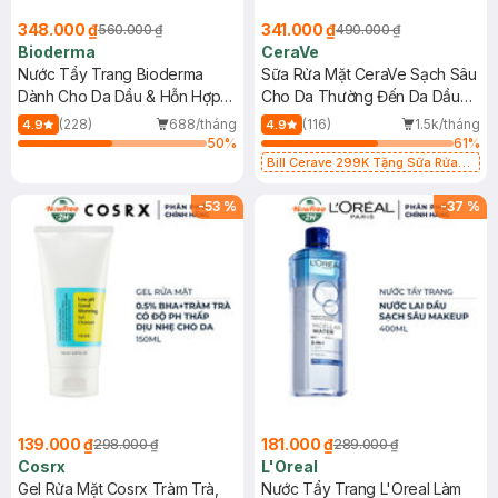
348.000 ₫
341.000 ₫
560.000 ₫
490.000 ₫
Bioderma
CeraVe
Nước Tẩy Trang Bioderma
Sữa Rửa Mặt CeraVe Sạch Sâu
Dành Cho Da Dầu & Hỗn Hợp
Cho Da Thường Đến Da Dầu
500ml
473ml
(228)
688/tháng
(116)
1.5k/tháng
4.9
4.9
50
%
61
%
Bill Cerave 299K Tặng Sữa Rửa
Mặt Cerave 30ml (SL có hạn)
-
53
%
-
37
%
139.000 ₫
181.000 ₫
298.000 ₫
289.000 ₫
Cosrx
L'Oreal
Gel Rửa Mặt Cosrx Tràm Trà,
Nước Tẩy Trang L'Oreal Làm