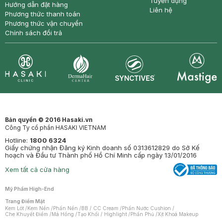
Tuyển dụng
Hướng dẫn đặt hàng
Liên hệ
Phương thức thanh toán
Phương thức vận chuyển
Chính sách đổi trả
Synctives
Clinic
Dermahair
Mastige
Bản quyền © 2016 Hasaki.vn
Công Ty cổ phần HASAKI VIETNAM
Hotline:
1800 6324
Giấy chứng nhận Đăng ký Kinh doanh số 0313612829 do Sở Kế
hoạch và Đầu tư Thành phố Hồ Chí Minh cấp ngày 13/01/2016
Xem tất cả cửa hàng
Mỹ Phẩm High-End
Trang Điểm Mặt
Kem Lót
/
Kem Nền
/
Phấn Nền
/
BB / CC Cream
/
Phấn Nước Cushion
/
Che Khuyết Điểm
/
Má Hồng
/
Tạo Khối / Highlight
/
Phấn Phủ
/
Xịt Khoá Makeup