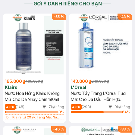
GỢI Ý DÀNH RIÊNG CHO BẠN
-
55
%
-
43
%
195.000 ₫
143.000 ₫
435.000 ₫
249.000 ₫
Klairs
L'Oreal
Nước Hoa Hồng Klairs Không
Nước Tẩy Trang L'Oreal Tươi
Mùi Cho Da Nhạy Cảm 180ml
Mát Cho Da Dầu, Hỗn Hợp
400ml
(148)
1.7k/tháng
(298)
1.9k/tháng
4.8
4.8
3
%
64
%
Bill Klairs từ 299k Tặng Mặt Nạ
Làm Dịu Da & Kiểm Soát Dầu Nhờn
25ml (SL Có Hạn)
-
46
%
-
33
%