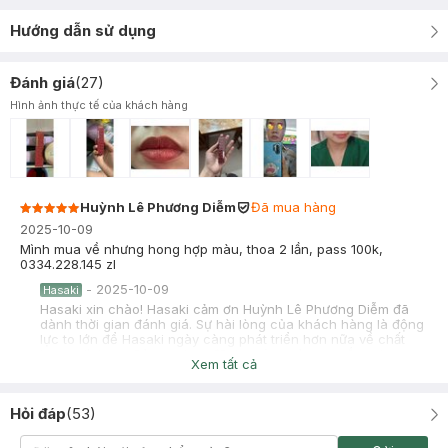
Hướng dẫn sử dụng
Đánh giá
(
27
)
Hình ảnh thực tế của khách hàng
Huỳnh Lê Phương Diễm
Đã mua hàng
2025-10-09
Mình mua về nhưng hong hợp màu, thoa 2 lần, pass 100k,
0334.228.145 zl
-
2025-10-09
Hasaki
Hasaki xin chào! Hasaki cảm ơn Huỳnh Lê Phương Diễm đã
dành thời gian đánh giá. Sự hài lòng của khách hàng là động
lực to lớn để Hasaki ngày càng phát triển hơn nữa về chất
lượng dịch vụ. Cảm ơn bạn đã tin tưởng và mua sắm tại
Xem tất cả
Hasaki!
Ánh Như
Đã mua hàng
Hỏi đáp
(
53
)
2025-09-23
êh nó không hề bóng như như hãng nói , nó khô nha, thoa xong