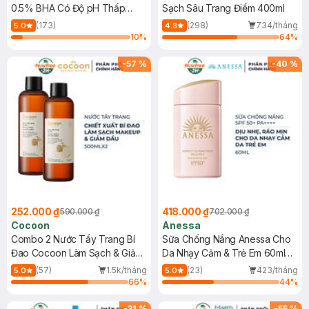
0.5% BHA Có Độ pH Thấp
Sạch Sâu Trang Điểm 400ml
150ml
(173)
(298)
734/tháng
5.0
4.8
10
%
64
%
-
57
%
-
40
%
252.000 ₫
418.000 ₫
590.000 ₫
702.000 ₫
Cocoon
Anessa
Combo 2 Nước Tẩy Trang Bí
Sữa Chống Nắng Anessa Cho
Đao Cocoon Làm Sạch & Giảm
Da Nhạy Cảm & Trẻ Em 60ml
Dầu 500ml
(Mới)
(57)
1.5k/tháng
(23)
423/tháng
5.0
5.0
66
%
44
%
-
31
%
-
55
%