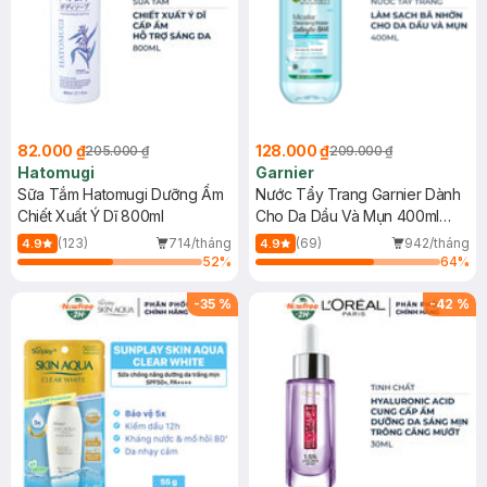
82.000 ₫
128.000 ₫
205.000 ₫
209.000 ₫
Hatomugi
Garnier
Sữa Tắm Hatomugi Dưỡng Ẩm
Nước Tẩy Trang Garnier Dành
Chiết Xuất Ý Dĩ 800ml
Cho Da Dầu Và Mụn 400ml
(Mới)
(123)
714/tháng
(69)
942/tháng
4.9
4.9
52
%
64
%
-
35
%
-
42
%