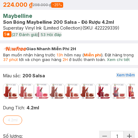
224.000 ₫
298.000 ₫
-
25
%
Maybelline
Son Bóng Maybelline 200 Salsa - Đỏ Rượu 4.2ml
Superstay Vinyl Ink (Limited Collection)
(SKU:
422229339
)
5
(
27
Đánh giá)
|
53
Hỏi đáp
Start Icon
Giao Nhanh Miễn Phí 2H
Bạn muốn nhận hàng trước
13h
hôm nay (
Miễn phí
). Đặt hàng trong
37 phút
tới và chọn giao hàng
2H
ở bước thanh toán.
Xem chi tiết
Xem thêm
Màu sắc
:
200 Salsa
Dung Tích
:
4.2ml
4.2ml
Số lượng: