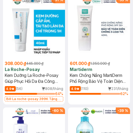
308.000 ₫
601.000 ₫
445.000 ₫
1.350.000 ₫
La Roche-Posay
Martiderm
Kem Dưỡng La Roche-Posay
Kem Chống Nắng MartiDerm
Giúp Phục Hồi Da Đa Công
Phổ Rộng Bảo Vệ Toàn Diện
Dụng 40ml
40ml
(56)
808/tháng
(110)
231/tháng
4.9
4.9
64
%
62
%
Bill La roche-posay 399K Tặng
Gel rửa mặt da dầu nhạy cảm 50ml
(SL có hạn)
-
60
%
-
39
%