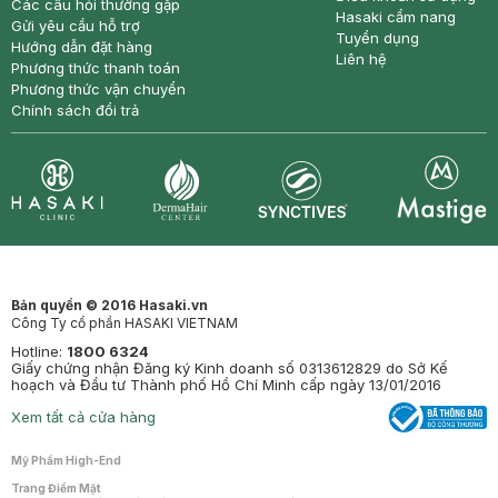
Các câu hỏi thường gặp
Hasaki cẩm nang
Gửi yêu cầu hỗ trợ
Tuyển dụng
Hướng dẫn đặt hàng
Liên hệ
Phương thức thanh toán
Phương thức vận chuyển
Chính sách đổi trả
Synctives
Clinic
Dermahair
Mastige
Bản quyền © 2016 Hasaki.vn
Công Ty cổ phần HASAKI VIETNAM
Hotline:
1800 6324
Giấy chứng nhận Đăng ký Kinh doanh số 0313612829 do Sở Kế
hoạch và Đầu tư Thành phố Hồ Chí Minh cấp ngày 13/01/2016
Xem tất cả cửa hàng
Mỹ Phẩm High-End
Trang Điểm Mặt