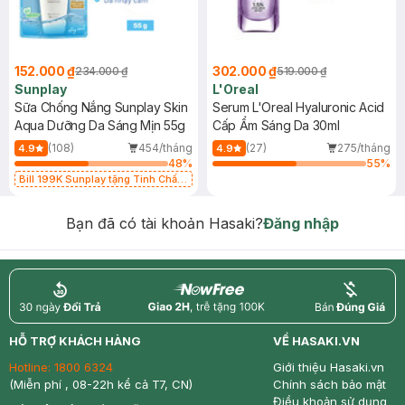
152.000 ₫
302.000 ₫
234.000 ₫
519.000 ₫
Sunplay
L'Oreal
Sữa Chống Nắng Sunplay Skin
Serum L'Oreal Hyaluronic Acid
Aqua Dưỡng Da Sáng Mịn 55g
Cấp Ẩm Sáng Da 30ml
(108)
454/tháng
(27)
275/tháng
4.9
4.9
48
%
55
%
Bill 199K Sunplay tặng Tinh Chất
Chống Nắng 7g trị giá 30K (SL có
hạn)
Bạn đã có tài khoản Hasaki?
Đăng nhập
return
nowfree
price
HỖ TRỢ KHÁCH HÀNG
VỀ HASAKI.VN
Hotline:
1800 6324
Giới thiệu Hasaki.vn
(Miễn phí , 08-22h kể cả T7, CN)
Chính sách bảo mật
Điều khoản sử dụng