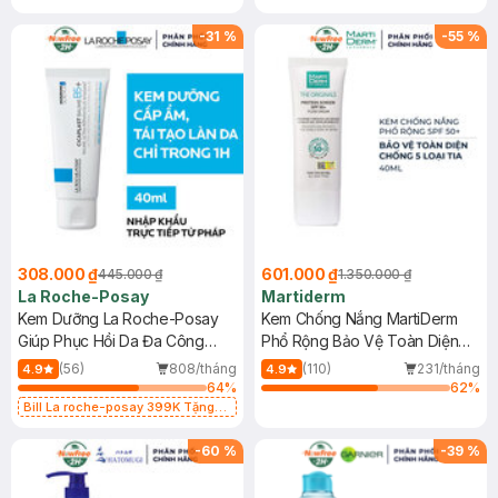
-
31
%
-
55
%
308.000 ₫
601.000 ₫
445.000 ₫
1.350.000 ₫
La Roche-Posay
Martiderm
Kem Dưỡng La Roche-Posay
Kem Chống Nắng MartiDerm
Giúp Phục Hồi Da Đa Công
Phổ Rộng Bảo Vệ Toàn Diện
Dụng 40ml
40ml
(56)
808/tháng
(110)
231/tháng
4.9
4.9
64
%
62
%
Bill La roche-posay 399K Tặng
Gel rửa mặt da dầu nhạy cảm 50ml
(SL có hạn)
-
60
%
-
39
%