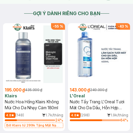
GỢI Ý DÀNH RIÊNG CHO BẠN
-
55
%
-
43
%
195.000 ₫
143.000 ₫
435.000 ₫
249.000 ₫
Klairs
L'Oreal
Nước Hoa Hồng Klairs Không
Nước Tẩy Trang L'Oreal Tươi
Mùi Cho Da Nhạy Cảm 180ml
Mát Cho Da Dầu, Hỗn Hợp
400ml
(148)
1.7k/tháng
(298)
1.9k/tháng
4.8
4.8
24
%
64
%
Bill Klairs từ 299k Tặng Mặt Nạ
Làm Dịu Da & Kiểm Soát Dầu Nhờn