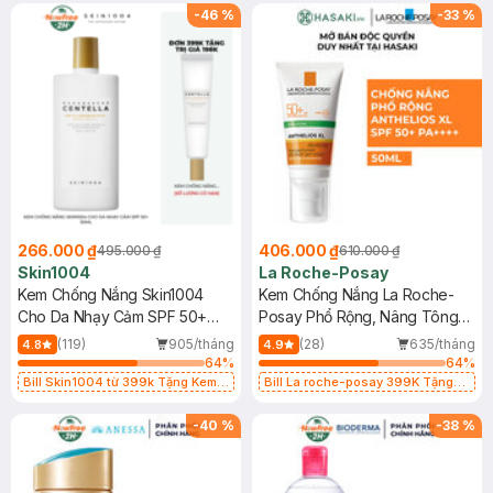
25ml (SL Có Hạn)
-
46
%
-
33
%
266.000 ₫
406.000 ₫
495.000 ₫
610.000 ₫
Skin1004
La Roche-Posay
Kem Chống Nắng Skin1004
Kem Chống Nắng La Roche-
Cho Da Nhạy Cảm SPF 50+
Posay Phổ Rộng, Nâng Tông
50ml
Kiềm Dầu 50ml
(119)
905/tháng
(28)
635/tháng
4.8
4.9
64
%
64
%
Bill Skin1004 từ 399k Tặng Kem
Bill La roche-posay 399K Tặng
Chống Nắng Cho Da Nhạy Cảm
Gel rửa mặt da dầu nhạy cảm 50ml
SPF 50+ 20ml (SL Có Hạn)
(SL có hạn)
-
40
%
-
38
%