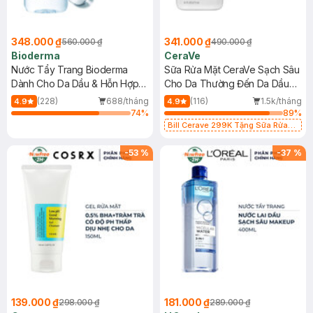
348.000 ₫
341.000 ₫
560.000 ₫
490.000 ₫
Bioderma
CeraVe
Nước Tẩy Trang Bioderma
Sữa Rửa Mặt CeraVe Sạch Sâu
Dành Cho Da Dầu & Hỗn Hợp
Cho Da Thường Đến Da Dầu
500ml
473ml
(228)
688/tháng
(116)
1.5k/tháng
4.9
4.9
74
%
89
%
Bill Cerave 299K Tặng Sữa Rửa
Mặt Cerave 30ml (SL có hạn)
-
53
%
-
37
%
139.000 ₫
181.000 ₫
298.000 ₫
289.000 ₫