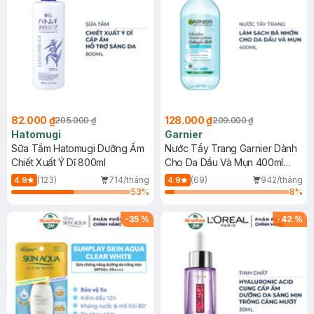
82.000 ₫
128.000 ₫
205.000 ₫
209.000 ₫
Hatomugi
Garnier
Sữa Tắm Hatomugi Dưỡng Ẩm
Nước Tẩy Trang Garnier Dành
Chiết Xuất Ý Dĩ 800ml
Cho Da Dầu Và Mụn 400ml
(Mới)
(123)
714/tháng
(69)
942/tháng
4.9
4.9
53
%
8
%
-
35
%
-
42
%