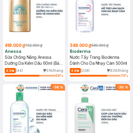
418.000 ₫
348.000 ₫
702.000 ₫
560.000 ₫
Anessa
Bioderma
Sữa Chống Nắng Anessa
Nước Tẩy Trang Bioderma
Dưỡng Da Kiềm Dầu 60ml (Bản
Dành Cho Da Nhạy Cảm 500ml
Mới)
(44)
516/tháng
(228)
839/tháng
4.9
4.9
69
%
74
%
-
38
%
-
30
%