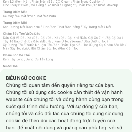
Kem Lót
/
Kem Nền
/
Phấn Nền
/
BB / CC Cream
/
Phấn Nước Cushion
/
Che Khuyết Điểm
/
Má Hồng
/
Tạo Khối / Highlight
/
Phấn Phủ
/
Xịt Khoá Makeup
Trang Điểm Mắt
Kẻ Mày
/
Kẻ Mắt
/
Phấn Mắt
/
Mascara
Trang Điểm Môi
Son Dưỡng Môi
/
Son Kem / Tint
/
Son Thỏi
/
Son Bóng
/
Tẩy Trang Mắt / Môi
Chăm Sóc Tóc Và Da Đầu
Dầu Gội Và Dầu Xả
/
Dầu Gội
/
Dầu Xả
/
Dầu Gội Khô
/
Dầu Gội Xả 2in1
/
Bộ Gội Xả
/
Tẩy Tế Bào Chết Da Đầu
/
Mặt Nạ / Kem Ủ Tóc
/
Serum / Dầu Dưỡng Tóc
/
Xịt Dưỡng Tóc
/
Thuốc Nhuộm Tóc
/
Sản Phẩm Tạo Kiểu Tóc
/
Dụng Cụ Chăm Sóc Tóc
/
Máy Sấy Tóc
/
Lược
/
Bộ Chăm Sóc Tóc
/
Phụ Kiện Tóc
Chăm Sóc Cơ Thể
Kem Tẩy Lông
/
Dụng Cụ Tẩy Lông
Nước Hoa
Nước Hoa Nữ
/
Nước Hoa Nam
/
Nước Hoa Cao Cấp
/
Xịt Thơm Toàn Thân
/
Nước Hoa Vùng Kín
Notice about cookies usage
BIỂU NGỮ COOKIE
Chăm Sóc Cá Nhân
Chúng tôi quan tâm đến quyền riêng tư của bạn.
Chống Muỗi
/
Khẩu Trang
/
Máy Massage
/
Mặt Nạ Xông Hơi
/
Nước Rửa Tay
/
Sản Phẩm Chăm Sóc Khác
/
Bàn Chải Đánh Răng
/
Bàn Chải Điện
/
Chúng tôi sử dụng các cookie cần thiết để vận hành
Hỗ Trợ Trắng Răng
/
Kem Đánh Răng
/
Máy Tăm Nước
/
Nước Súc Miệng
/
Tăm / Chỉ Nha Khoa
/
Xịt Thơm Miệng
/
Dung Dịch Vệ Sinh
/
Dưỡng Vùng Kín
/
website của chúng tôi và đồng hành cùng bạn trong
Khăn Ướt Vệ Sinh Vùng Kín
/
Băng Vệ Sinh
/
Tampon
/
Bọt Cạo Râu
/
Dao Cạo Râu
/
Máy Cạo Râu
suốt quá trình điều hướng. Với sự đồng ý của bạn,
Vấn Đề Về Da
chúng tôi và các đối tác của chúng tôi cũng sử dụng
Da Dầu / Lỗ Chân Lông To
/
Da Khô / Mất Nước
/
Da Lão Hóa
/
Da Mụn
/
Da Nhạy Cảm / Kích Ứng
/
Da Xỉn Màu
/
Thâm / Nám / Tàn Nhang
/
cookie để theo dõi các hoạt động trực tuyến của
Quầng Thâm & Bọng Mắt
/
Sẹo
/
Viêm Da Cơ Địa
bạn, đề xuất nội dung và quảng cáo phù hợp với sở
Dụng Cụ / Phụ Kiện Chăm Sóc Da
Chat i
Bông Tẩy Trang
/
Khăn Lau Mặt Khô
/
Dụng Cụ / Máy Rửa Mặt
/
Máy Chăm Sóc Da
/