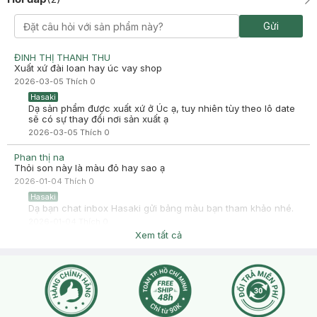
Nhã cute top 1 VN ok
Đã mua hàng
Gửi
2025-07-03
10 điểm ko có nhưng
ĐINH THỊ THANH THU
Xuất xứ đài loan hay úc vay shop
-
2025-07-03
Hasaki
2026-03-05
Thích
0
Hasaki xin chào! Hasaki cảm ơn Nhã cute top 1 VN ok đã
dành thời gian đánh giá. Sự hài lòng của khách hàng là động
Hasaki
lực to lớn để Hasaki ngày càng phát triển hơn nữa về chất
Dạ sản phẩm được xuất xứ ở Úc ạ, tuy nhiên tùy theo lô date
lượng dịch vụ. Cảm ơn bạn đã tin tưởng và mua sắm tại
sẽ có sự thay đổi nơi sản xuất ạ
Hasaki!
2026-03-05
Thích
0
Phan thị na
Thỏi son này là màu đỏ hay sao ạ
2026-01-04
Thích
0
Hasaki
Dạ bạn chat inbox Hasaki gửi bảng màu bạn tham khảo nhé.
2026-01-04
Thích
0
Xem tất cả