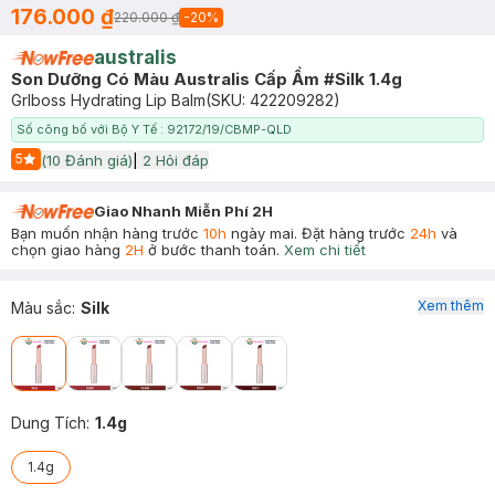
176.000 ₫
220.000 ₫
-
20
%
australis
Son Dưỡng Có Màu Australis Cấp Ẩm #Silk 1.4g
Grlboss Hydrating Lip Balm
(SKU:
422209282
)
Số công bố với Bộ Y Tế : 92172/19/CBMP-QLD
5
(
10
Đánh giá)
|
2
Hỏi đáp
Start Icon
Giao Nhanh Miễn Phí 2H
Bạn muốn nhận hàng trước
10h
ngày mai. Đặt hàng trước
24h
và
chọn giao hàng
2H
ở bước thanh toán.
Xem chi tiết
Xem thêm
Màu sắc
:
Silk
Dung Tích
:
1.4g
1.4g