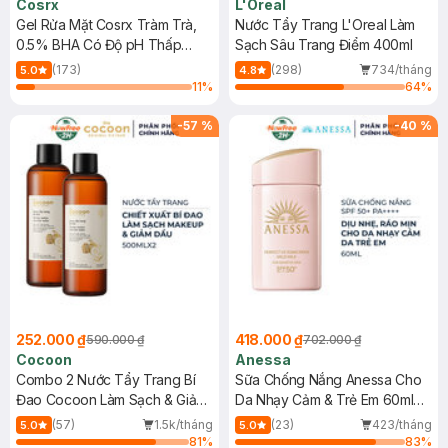
Cosrx
L'Oreal
Gel Rửa Mặt Cosrx Tràm Trà,
Nước Tẩy Trang L'Oreal Làm
0.5% BHA Có Độ pH Thấp
Sạch Sâu Trang Điểm 400ml
150ml
(173)
(298)
734/tháng
5.0
4.8
11
%
64
%
-
57
%
-
40
%
252.000 ₫
418.000 ₫
590.000 ₫
702.000 ₫
Cocoon
Anessa
Combo 2 Nước Tẩy Trang Bí
Sữa Chống Nắng Anessa Cho
Đao Cocoon Làm Sạch & Giảm
Da Nhạy Cảm & Trẻ Em 60ml
Dầu 500ml
(Mới)
(57)
1.5k/tháng
(23)
423/tháng
5.0
5.0
81
%
83
%