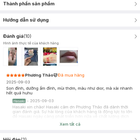
Thành phần sản phẩm
Hướng dẫn sử dụng
Đánh giá
(
10
)
Hình ảnh thực tế của khách hàng
Phương Thảo
Đã mua hàng
2025-09-03
Son đỉnh, dưỡng ẩm đỉnh, mùi thơm, màu như dior, mà xài nhanh
hết quá huhu
-
2025-09-03
Hasaki
Hasaki xin chào! Hasaki cảm ơn Phương Thảo đã dành thời
gian đánh giá. Sự hài lòng của khách hàng là động lực to lớn
để Hasaki ngày càng phát triển hơn nữa về chất lượng dịch
vụ. Cảm ơn bạn đã tin tưởng và mua sắm tại Hasaki!
Xem tất cả
Hỏi đáp
(
2
)