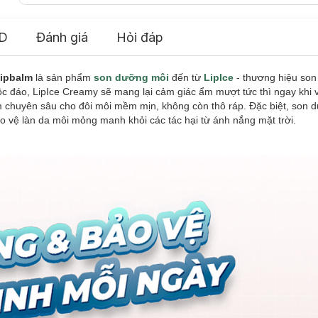
D
Đánh giá
Hỏi đáp
ipbalm
là sản phẩm
son dưỡng môi
đến từ
LipIce
- thương hiệu so
o, LipIce Creamy sẽ mang lại cảm giác ẩm mượt tức thì ngay khi v
 chuyên sâu cho đôi môi mềm mịn, không còn thô ráp. Đặc biệt, son d
vệ làn da môi mỏng manh khỏi các tác hại từ ánh nắng mặt trời.