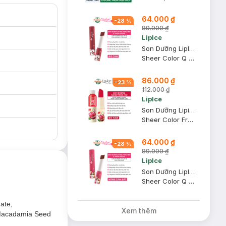
64.000 ₫
-
28
%
89.000 ₫
LipIce
Son Dưỡng LipIce Hương Trà Dâu, Màu Đỏ Cam 2.4g
Sheer Color Q Strawberry Tea
86.000 ₫
-
23
%
112.000 ₫
LipIce
Son Dưỡng Lipice Trái Cây Cherry - Anh Đào Đỏ Tươi 4g
Sheer Color Fruit Juice
64.000 ₫
-
28
%
89.000 ₫
LipIce
Son Dưỡng LipIce Hương Trà Sữa, Màu Hồng Cam Đất 2.4g
Sheer Color Q Milk Tea
ate,
Xem thêm
l/Macadamia Seed