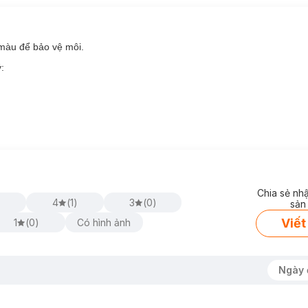
 màu để bảo vệ môi.
:
Chia sẻ nh
4
(
1
)
3
(
0
)
sản
Viết
1
(
0
)
Có hình ảnh
Ngày 