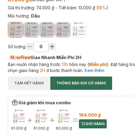
Giá thị trường:
74.000 ₫
- Tiết kiệm:
13.000 ₫
(
18
%
)
Mùi hương
:
Dâu
Số lượng:
Giao Nhanh Miễn Phí 2H
Bạn muốn nhận hàng trước
13h
hôm nay (
Miễn phí
). Đặt hàng t
chọn giao hàng
2H
ở bước thanh toán.
Xem thêm
TẠM HẾT HÀNG
THÔNG BÁO KHI CÓ HÀNG
Giá giảm khi mua combo
164.000 ₫
GIỎ HÀNG
CART PLUS ICON
61.000 ₫
61.000 ₫
60.000 ₫