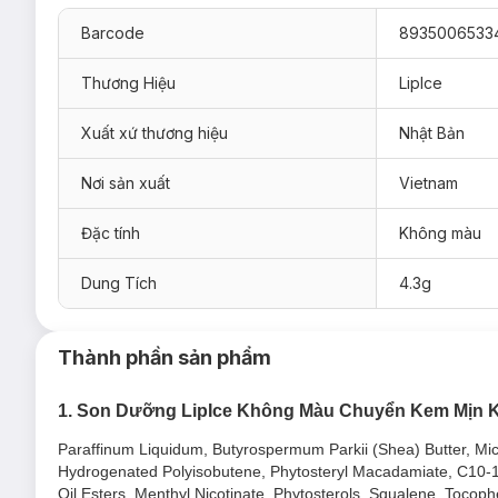
Barcode
8935006533
Thương Hiệu
LipIce
Xuất xứ thương hiệu
Nhật Bản
Nơi sản xuất
Vietnam
Đặc tính
Không màu
Dung Tích
4.3g
Thành phần sản phẩm
1. Son Dưỡng LipIce Không Màu Chuyển Kem Mịn 
Hiện
Son Dưỡng LipIce Lipbalm Creamy 4.3g
đã có mặt tại
Lemon – Hương Chanh
Paraffinum Liquidum, Butyrospermum Parkii (Shea) Butter, Mic
Hydrogenated Polyisobutene, Phytosteryl Macadamiate, C10-18 
Apple – Hương Táo
Oil Esters, Menthyl Nicotinate, Phytosterols, Squalene, Tocop