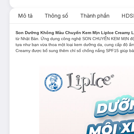
Mô tả
Thông số
Thành phần
HDS
Son Dưỡng Không Màu Chuyển Kem Mịn LipIce Creamy L
từ Nhật Bản. Ứng dụng công nghệ SON CHUYỂN KEM MỊN độc đá
tựa như bạn vừa thoa một loại kem dưỡng da, cung cấp độ ẩm
Creamy được bổ sung thêm chỉ số chống nắng SPF15 giúp bảo 