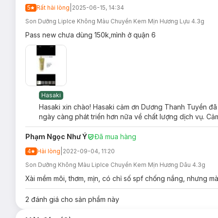
|
5
Rất hài lòng
2025-06-15, 14:34
Son Dưỡng LipIce Không Màu Chuyển Kem Mịn Hương Lựu 4.3g
Pass new chưa dùng 150k,mình ở quận 6
Ưu thế nổi bật của Son Dưỡng LipIce Lipbal
SÁP LIPOCIRE
tạo hệu ứng chuyển ngay sang lớp kem m
hơn.
HỖN HỢP LIPID
có cấu trúc tương tự cấu trúc lipid trê
Phức hợp dưỡng chất
SQUALANE, PHYTOSTERYL MAC
Hasaki
MENTHYL NICOTINATE
tạo cảm giác vừa nóng vừa lạ
Hasaki xin chào! Hasaki cảm ơn Dương Thanh Tuyền đã dà
ngày càng phát triển hơn nữa về chất lượng dịch vụ. Cảm
SPF15
chống nắng giúp ngăn ngừa các dấu hiệu lão hó
Phạm Ngọc Như Ý
Đã mua hàng
|
4
Hài lòng
2022-09-04, 11:20
Son Dưỡng Không Màu LipIce Chuyển Kem Mịn Hương Dâu 4.3g
Xài mềm môi, thơm, mịn, có chỉ số spf chống nắng, nhưng mà 
2
đánh giá cho sản phẩm này