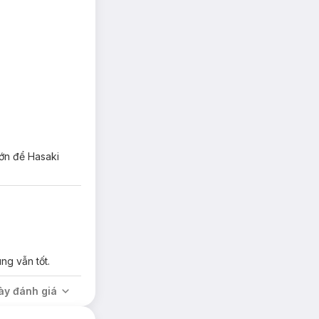
 giữ độ ẩm lâu
ráp.
dưỡng ẩm tối ưu.
lớn để Hasaki
ng vẫn tốt.
ày đánh giá