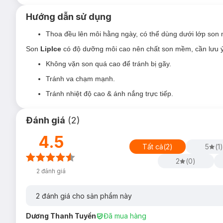
Hướng dẫn sử dụng
Thoa đều lên môi hằng ngày, có thể dùng dưới lớp son
Son
LipIce
có độ dưỡng môi cao nên chất son mềm, cần lưu ý
Không vặn son quá cao để tránh bị gãy.
Tránh va chạm mạnh.
Tránh nhiệt độ cao & ánh nắng trực tiếp.
Đánh giá
(
2
)
4.5
Tất cả
(
2
)
5
(
1
)
2
(
0
)
2
đánh giá
2
đánh giá cho sản phẩm này
Dương Thanh Tuyền
Đã mua hàng