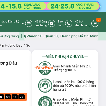
0
nhập
/
Đăng ký
Hệ thống
Bảo
Hỗ trợ
User Icon
Store Icon
Warranty Icon
Phone Icon
Cart I
oản
cửa hàng
hành
khách hàng
ải ứng dụng
Phường 8, Quận 10, Thành phố Hồ Chí Minh
Map icon
Mịn Hương Dâu 4.3g
MIỄN PHÍ VẬN CHUYỂN
ương Dâu
Giao Nhanh Miễn Phí 2H.
Trễ tặng 100K
Hasaki đền bù
100%
hãng
đền bù
100%
nếu phát hiện
hàng giả
:
:
:
0
01
17
26
Giao Hàng Miễn Phí
(từ
90K tại 60 Tỉnh Thành trừ