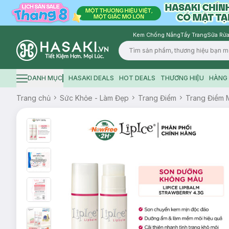
Kem Chống Nắng
Tẩy Trang
Sữa Rửa
Logo
DANH MỤC
HASAKI DEALS
HOT DEALS
THƯƠNG HIỆU
HÀNG 
Hamburger icon
Trang chủ
Sức Khỏe - Làm Đẹp
Trang Điểm
Trang Điểm 