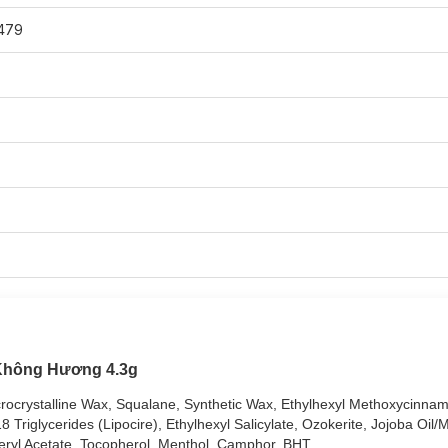
479
Không Hương 4.3g
Hasaki
với 5 mùi hương khác nhau cho bạn lựa chọn:
rocrystalline Wax, Squalane, Synthetic Wax, Ethylhexyl Methoxycinnam
Triglycerides (Lipocire), Ethylhexyl Salicylate, Ozokerite, Jojoba Oi
heryl Acetate, Tocopherol, Menthol, Camphor, BHT.