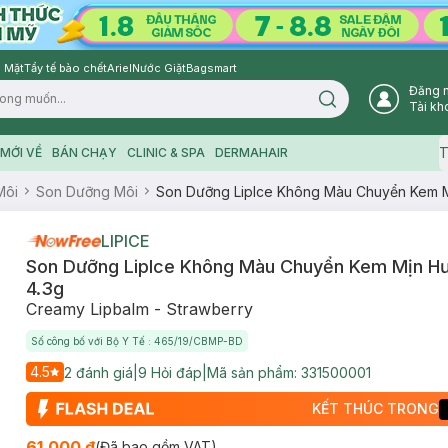
 Mặt
Tẩy tế bào chết
Ariel
Nước Giặt
Bagsmart
Đăng 
Search icon
Tài kh
T
MỚI VỀ
BÁN CHẠY
CLINIC & SPA
DERMAHAIR
Môi
Son Dưỡng Môi
Son Dưỡng LipIce Không Màu Chuyển Kem 
LIPICE
Son Dưỡng LipIce Không Màu Chuyển Kem Mịn H
4.3g
Creamy Lipbalm - Strawberry
Số công bố với Bộ Y Tế : 465/19/CBMP-BD
4.5
2
đánh giá
|
9
Hỏi đáp
|
Mã sản phẩm:
331500001
KẾT THÚC TRONG
61.000 ₫
(Đã bao gồm VAT)