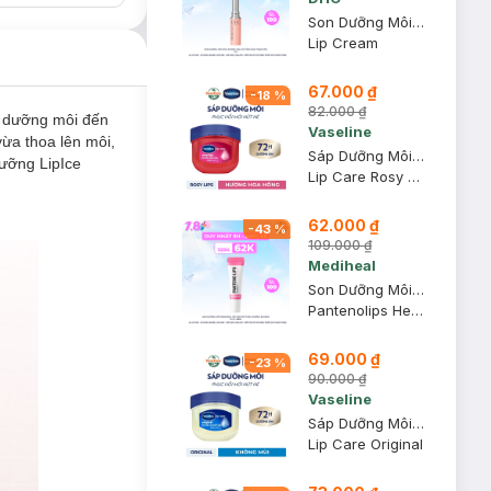
Son Dưỡng Môi DHC Không Màu Hỗ Trợ Giảm Thâm Môi 1.5g
Lip Cream
67.000 ₫
-
18
%
82.000 ₫
n dưỡng môi đến
Vaseline
ừa thoa lên môi,
Sáp Dưỡng Môi Vaseline Hồng Xinh 7g
ưỡng LipIce
Lip Care Rosy Lips
62.000 ₫
-
43
%
109.000 ₫
Mediheal
Son Dưỡng Môi Mediheal Hỗ Trợ Mờ Thâm, Dưỡng Ẩm Ban Ngày 10ml
Pantenolips Healssence
69.000 ₫
-
23
%
90.000 ₫
Vaseline
Sáp Dưỡng Môi Vaseline Mềm Mịn 7g
Lip Care Original