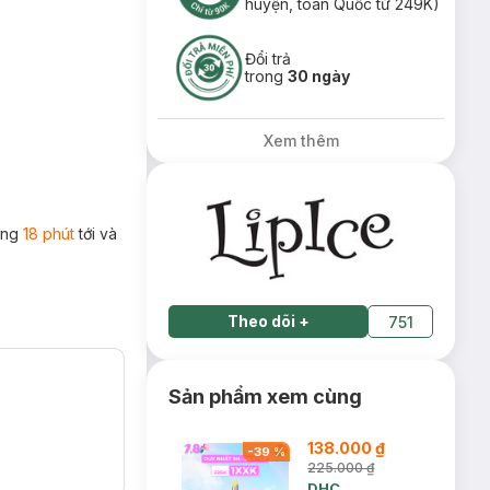
huyện, toàn Quốc từ 249K)
Đổi trả
trong
30 ngày
Xem thêm
rong
18 phút
tới và
Theo dõi
+
751
Sản phẩm xem cùng
138.000 ₫
-
39
%
225.000 ₫
DHC