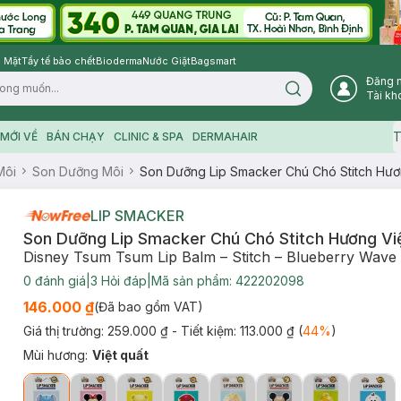
 Mặt
Tẩy tế bào chết
Bioderma
Nước Giặt
Bagsmart
Đăng 
Search icon
Tài kh
T
MỚI VỀ
BÁN CHẠY
CLINIC & SPA
DERMAHAIR
Môi
Son Dưỡng Môi
Son Dưỡng Lip Smacker Chú Chó Stitch Hươn
LIP SMACKER
Son Dưỡng Lip Smacker Chú Chó Stitch Hương Việ
Disney Tsum Tsum Lip Balm – Stitch – Blueberry Wave
0
đánh giá
|
3
Hỏi đáp
|
Mã sản phẩm:
422202098
146.000 ₫
(Đã bao gồm VAT)
Giá thị trường:
259.000 ₫
- Tiết kiệm:
113.000 ₫
(
44
%
)
Mùi hương
:
Việt quất