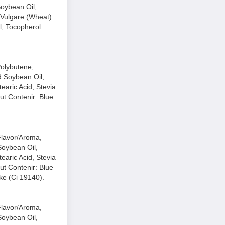
oybean Oil,
m Vulgare (Wheat)
l, Tocopherol.
Polybutene,
 Soybean Oil,
tearic Acid, Stevia
ut Contenir: Blue
Flavor/Aroma,
Soybean Oil,
tearic Acid, Stevia
ut Contenir: Blue
ke (Ci 19140).
Flavor/Aroma,
Soybean Oil,