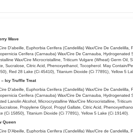
erry Wave
re D'abeille, Euphorbia Cerifera (Candelilla) Wax/Cire De Candelilla, 
opernicia Cerifera (Carnauba) Wax/Cire De Carnauba, Hydrogenated 
stalline Wax/Cire Microcristalline, Triticum Vulgare (Wheat) Germ Oil, S
e, Sucralose, Citric Acid, Phenoxyethanol, Tocopherol. May Contain/Pe
50), Red 28 Lake (Ci 45410), Titanium Dioxide (Ci 77891), Yellow 5 La
Icy Truffle Treat
re D'abeille, Euphorbia Cerifera (Candelilla) Wax/Cire De Candelilla, 
opernicia Cerifera (Carnauba) Wax/Cire De Carnauba, Hydrogenated 
ated Lanolin Alcohol, Microcrystalline Wax/Cire Microcristalline, Triticu
ucralose, Propylene Glycol, Propyl Gallate, Citric Acid, Phenoxyethano
e (Ci 15850), Titanium Dioxide (Ci 77891), Yellow 5 Lake (Ci 19140).
ow Queen
re D'Abeille, Euphorbia Cerifera (Candelilla) Wax/Cire de Candelilla, 