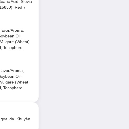
tearic Acid, Stevia
 15850), Red 7
Flavor/Aroma,
Soybean Oil,
m Vulgare (Wheat)
l, Tocopherol.
Flavor/Aroma,
Soybean Oil,
m Vulgare (Wheat)
l, Tocopherol.
ngoài da. Khuyên