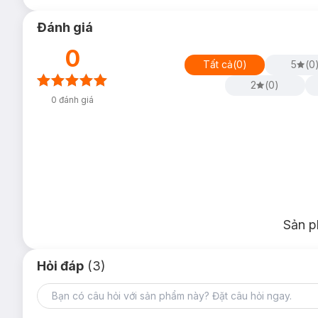
Đánh giá
0
Tất cả
(
0
)
5
(
0
2
(
0
)
0
đánh giá
Bộ sưu tập
Son Dưỡng Lip Smacker Disney Tsum Tsum Li
Lip Smacker Disney Tsum Tsum Lip Balm – Stitch –
Sản p
Hỏi đáp
(3)