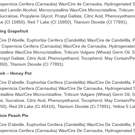
opernicia Cerifera (Carnauba) Wax/Cire de Carnauba, Hydrogenated S
ated Lanolin Alcohol, Microcrystalline Wax/Cire Microcristalline, Triticu
ucralose, Propylene Glycol, Propyl Gallate, Citric Acid, Phenoxyethano
e (CI 15850), Red 7 Lake (CI 15850), Titanium Dioxide (CI 77891).
ing Grapefruit
re D'Abeille, Euphorbia Cerifera (Candelilla) Wax/Cire de Candelilla, 
 Copernicia Cerifera (Carnauba) Wax/Cire de Carnauba, Hydrogenated
stalline Wax/Cire Microcristalline, Triticum Vulgare (Wheat) Germ Oil, S
opyl Gallate, Citric Acid, Phenoxyethanol, Tocopherol. May Contain/Pe
50), Titanium Dioxide (CI 77891).
ooh – Honey Pot
re D'abeille, Euphorbia Cerifera (Candelilla) Wax/Cire De Candelilla, 
opernicia Cerifera (Carnauba) Wax/Cire De Carnauba, Hydrogenated 
stalline Wax/Cire Microcristalline, Triticum Vulgare (Wheat) Germ Oil, S
e, Sucralose, Citric Acid, Phenoxyethanol, Tocopherol. May Contain/Pe
50), Red 28 Lake (Ci 45410), Titanium Dioxide (Ci 77891), Yellow 5 La
ixie Peach Pie
re D'abeille, Euphorbia Cerifera (Candelilla) Wax/Cire De Candelilla, 
opernicia Cerifera (Carnauba) Wax/Cire De Carnauba, Hydrogenated 