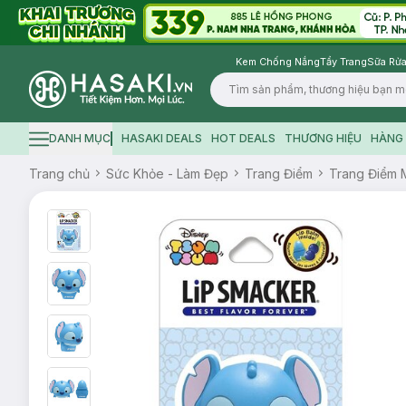
Kem Chống Nắng
Tẩy Trang
Sữa Rửa
Logo
DANH MỤC
HASAKI DEALS
HOT DEALS
THƯƠNG HIỆU
HÀNG 
Hamburger icon
Trang chủ
Sức Khỏe - Làm Đẹp
Trang Điểm
Trang Điểm 