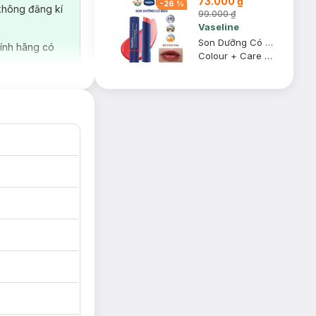
73.000 ₫
-
26
%
không đăng kí
99.000 ₫
Vaseline
Son Dưỡng Có Màu Vaseline Đỏ Tươi Tắn 3g
ính hãng có
Colour + Care #Kissing Red