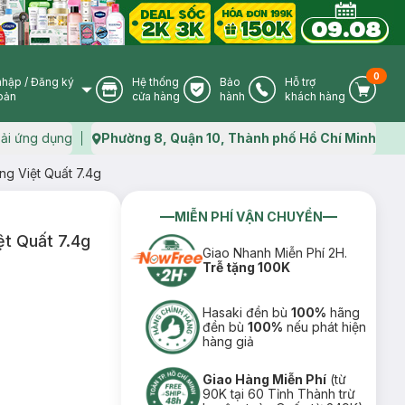
0
nhập
/
Đăng ký
Hệ thống
Bảo
Hỗ trợ
User Icon
Store Icon
Warranty Icon
Phone Icon
Cart I
oản
cửa hàng
hành
khách hàng
ải ứng dụng
Phường 8, Quận 10, Thành phố Hồ Chí Minh
Map icon
g Việt Quất 7.4g
MIỄN PHÍ VẬN CHUYỂN
t Quất 7.4g
Giao Nhanh Miễn Phí 2H.
Trễ tặng 100K
Hasaki đền bù
100%
hãng
đền bù
100%
nếu phát hiện
hàng giả
Giao Hàng Miễn Phí
(từ
90K tại 60 Tỉnh Thành trừ