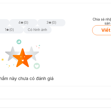
Chia sẻ nh
)
4
(
0
)
3
(
0
)
sản
Viết
1
(
0
)
Có hình ảnh
p Balm
hiện đã có mặt tại
Hasaki
với các phân loại như sau:
 Blueberry Wave:
Chú Chó Stitch - Hương Việt Quất
hẩm này chưa có đánh giá