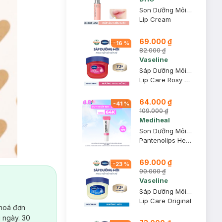
Son Dưỡng Môi DHC Không Màu Hỗ Trợ Giảm Thâm Môi 1.5g
Lip Cream
69.000 ₫
-
16
%
82.000 ₫
Vaseline
Sáp Dưỡng Môi Vaseline Hồng Xinh 7g
Lip Care Rosy Lips
64.000 ₫
-
41
%
109.000 ₫
Mediheal
Son Dưỡng Môi Mediheal Hỗ Trợ Mờ Thâm, Dưỡng Ẩm Ban Ngày 10ml
Pantenolips Healssence
69.000 ₫
-
23
%
90.000 ₫
Vaseline
Sáp Dưỡng Môi Vaseline Mềm Mịn 7g
Lip Care Original
 hoá đơn
 ngày. 30