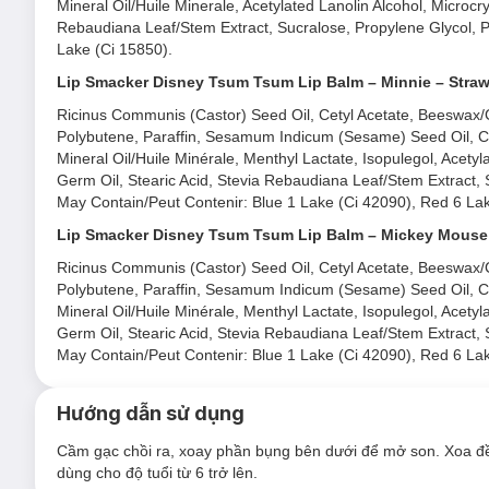
Mineral Oil/Huile Minerale, Acetylated Lanolin Alcohol, Microcry
Rebaudiana Leaf/Stem Extract, Sucralose, Propylene Glycol, Pr
Lake (Ci 15850).
Lip Smacker Disney Tsum Tsum Lip Balm – Minnie – Straw
Ricinus Communis (Castor) Seed Oil, Cetyl Acetate, Beeswax/Ci
Polybutene, Paraffin, Sesamum Indicum (Sesame) Seed Oil, C
Mineral Oil/Huile Minérale, Menthyl Lactate, Isopulegol, Acetyl
Germ Oil, Stearic Acid, Stevia Rebaudiana Leaf/Stem Extract, S
May Contain/Peut Contenir: Blue 1 Lake (Ci 42090), Red 6 Lak
Lip Smacker Disney Tsum Tsum Lip Balm – Mickey Mouse
Ricinus Communis (Castor) Seed Oil, Cetyl Acetate, Beeswax/Ci
Polybutene, Paraffin, Sesamum Indicum (Sesame) Seed Oil, C
Mineral Oil/Huile Minérale, Menthyl Lactate, Isopulegol, Acetyl
Germ Oil, Stearic Acid, Stevia Rebaudiana Leaf/Stem Extract, S
May Contain/Peut Contenir: Blue 1 Lake (Ci 42090), Red 6 Lak
Hướng dẫn sử dụng
Cầm gạc chồi ra, xoay phần bụng bên dưới để mở son. Xoa đề
dùng cho độ tuổi từ 6 trở lên.