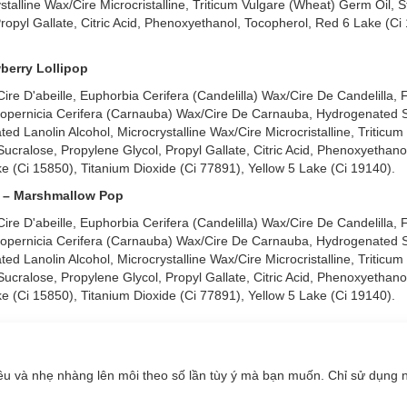
stalline Wax/Cire Microcristalline, Triticum Vulgare (Wheat) Germ Oil, S
opyl Gallate, Citric Acid, Phenoxyethanol, Tocopherol, Red 6 Lake (Ci
berry Lollipop
re D'abeille, Euphorbia Cerifera (Candelilla) Wax/Cire De Candelilla, 
opernicia Cerifera (Carnauba) Wax/Cire De Carnauba, Hydrogenated 
ated Lanolin Alcohol, Microcrystalline Wax/Cire Microcristalline, Triticu
ucralose, Propylene Glycol, Propyl Gallate, Citric Acid, Phenoxyethano
e (Ci 15850), Titanium Dioxide (Ci 77891), Yellow 5 Lake (Ci 19140).
 – Marshmallow Pop
re D'abeille, Euphorbia Cerifera (Candelilla) Wax/Cire De Candelilla, 
opernicia Cerifera (Carnauba) Wax/Cire De Carnauba, Hydrogenated 
ated Lanolin Alcohol, Microcrystalline Wax/Cire Microcristalline, Triticu
ucralose, Propylene Glycol, Propyl Gallate, Citric Acid, Phenoxyethano
e (Ci 15850), Titanium Dioxide (Ci 77891), Yellow 5 Lake (Ci 19140).
u và nhẹ nhàng lên môi theo số lần tùy ý mà bạn muốn. Chỉ sử dụng 