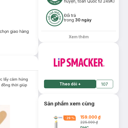
huyện, toàn Quốc từ 249K)
Đổi trả
trong
30 ngày
chọn giao hàng
Xem thêm
ợc lấy cảm hứng
Theo dõi
+
107
 đồng thời giúp
Sản phẩm xem cùng
159.000 ₫
-
29
%
225.000 ₫
DHC