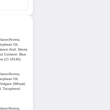
Flavor/Aroma,
Soybean Oil,
tearic Acid, Stevia
ut Contenir: Blue
ke (Ci 19140).
Flavor/Aroma,
Soybean Oil,
m Vulgare (Wheat)
l, Tocopherol.
Flavor/Aroma,