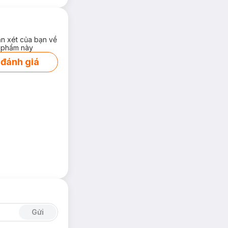
ận xét của bạn về
 phẩm này
 đánh giá
Gửi