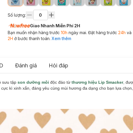
Số lượng:
Giao Nhanh Miễn Phí 2H
Bạn muốn nhận hàng trước
10h
ngày mai. Đặt hàng trước
24h
và 
2H
ở bước thanh toán.
Xem thêm
D
Đánh giá
Hỏi đáp
ộ sưu tập
son dưỡng môi
độc đáo từ
thương hiệu Lip Smacker
, đư
 cực kì xinh xắn, đáng yêu cùng mùi hương đa dạng cho bạn lựa chọn,