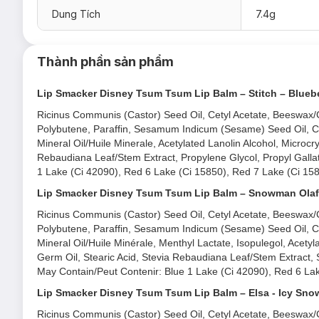
Dung Tích
7.4g
Thành phần sản phẩm
Lip Smacker Disney Tsum Tsum Lip Balm – Stitch – Blueb
Ricinus Communis (Castor) Seed Oil, Cetyl Acetate, Beeswax/Ci
Polybutene, Paraffin, Sesamum Indicum (Sesame) Seed Oil, C
Mineral Oil/Huile Minerale, Acetylated Lanolin Alcohol, Microcry
Rebaudiana Leaf/Stem Extract, Propylene Glycol, Propyl Gallat
1 Lake (Ci 42090), Red 6 Lake (Ci 15850), Red 7 Lake (Ci 158
Lip Smacker Disney Tsum Tsum Lip Balm – Snowman Olaf – 
Ricinus Communis (Castor) Seed Oil, Cetyl Acetate, Beeswax/Ci
Polybutene, Paraffin, Sesamum Indicum (Sesame) Seed Oil, C
Mineral Oil/Huile Minérale, Menthyl Lactate, Isopulegol, Acetyl
Germ Oil, Stearic Acid, Stevia Rebaudiana Leaf/Stem Extract, S
May Contain/Peut Contenir: Blue 1 Lake (Ci 42090), Red 6 Lak
Lip Smacker Disney Tsum Tsum Lip Balm – Elsa - Icy Sn
Ricinus Communis (Castor) Seed Oil, Cetyl Acetate, Beeswax/Ci