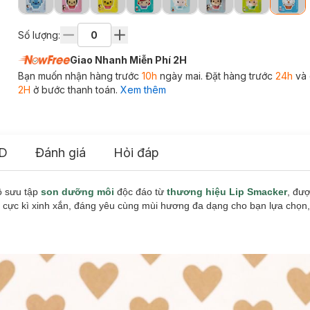
Số lượng:
Giao Nhanh Miễn Phí 2H
Bạn muốn nhận hàng trước
10h
ngày mai. Đặt hàng trước
24h
và 
2H
ở bước thanh toán.
Xem thêm
D
Đánh giá
Hỏi đáp
ộ sưu tập
son dưỡng môi
độc đáo từ
thương hiệu Lip Smacker
, đư
 cực kì xinh xắn, đáng yêu cùng mùi hương đa dạng cho bạn lựa chọn,