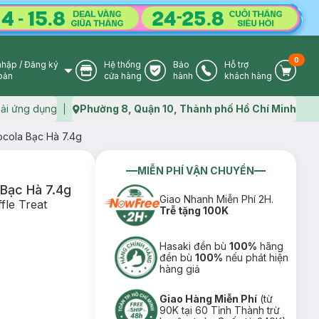
0
nhập
/
Đăng ký
Hệ thống
Bảo
Hỗ trợ
User Icon
Store Icon
Warranty Icon
Phone Icon
Cart I
oản
cửa hàng
hành
khách hàng
ải ứng dụng
Phường 8, Quận 10, Thành phố Hồ Chí Minh
Map icon
ocola Bạc Hà 7.4g
MIỄN PHÍ VẬN CHUYỂN
Bạc Hà 7.4g
Giao Nhanh Miễn Phí 2H.
fle Treat
Trễ tặng 100K
Hasaki đền bù
100%
hãng
đền bù
100%
nếu phát hiện
hàng giả
Giao Hàng Miễn Phí
(từ
90K tại 60 Tỉnh Thành trừ