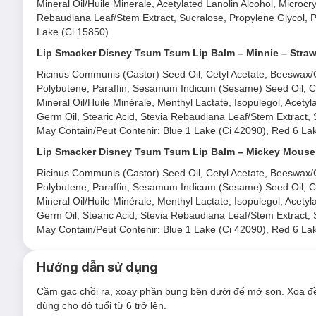
Mineral Oil/Huile Minerale, Acetylated Lanolin Alcohol, Microcry
Rebaudiana Leaf/Stem Extract, Sucralose, Propylene Glycol, Pr
Lake (Ci 15850).
Lip Smacker Disney Tsum Tsum Lip Balm – Minnie – Straw
Ricinus Communis (Castor) Seed Oil, Cetyl Acetate, Beeswax/Ci
Polybutene, Paraffin, Sesamum Indicum (Sesame) Seed Oil, C
Mineral Oil/Huile Minérale, Menthyl Lactate, Isopulegol, Acetyl
Germ Oil, Stearic Acid, Stevia Rebaudiana Leaf/Stem Extract, S
May Contain/Peut Contenir: Blue 1 Lake (Ci 42090), Red 6 Lak
Lip Smacker Disney Tsum Tsum Lip Balm – Mickey Mouse
Ricinus Communis (Castor) Seed Oil, Cetyl Acetate, Beeswax/Ci
Polybutene, Paraffin, Sesamum Indicum (Sesame) Seed Oil, C
Mineral Oil/Huile Minérale, Menthyl Lactate, Isopulegol, Acetyl
Germ Oil, Stearic Acid, Stevia Rebaudiana Leaf/Stem Extract, S
May Contain/Peut Contenir: Blue 1 Lake (Ci 42090), Red 6 Lak
Hướng dẫn sử dụng
Cầm gạc chồi ra, xoay phần bụng bên dưới để mở son. Xoa đề
dùng cho độ tuổi từ 6 trở lên.