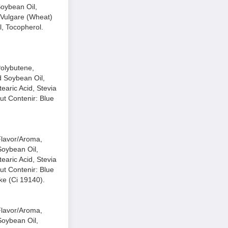
oybean Oil,
m Vulgare (Wheat)
l, Tocopherol.
Polybutene,
 Soybean Oil,
tearic Acid, Stevia
ut Contenir: Blue
Flavor/Aroma,
Soybean Oil,
tearic Acid, Stevia
ut Contenir: Blue
ke (Ci 19140).
Flavor/Aroma,
Soybean Oil,