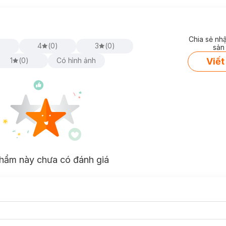
Chia sẻ nh
)
4
(
0
)
3
(
0
)
sản
Viết
1
(
0
)
Có hình ảnh
p Balm
hiện đã có mặt tại
Hasaki
với các phân loại như sau:
 Blueberry Wave:
Chú Chó Stitch - Hương Việt Quất
hẩm này chưa có đánh giá