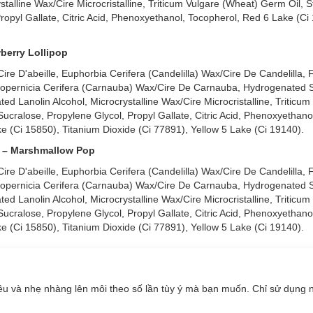
stalline Wax/Cire Microcristalline, Triticum Vulgare (Wheat) Germ Oil, S
opyl Gallate, Citric Acid, Phenoxyethanol, Tocopherol, Red 6 Lake (Ci
berry Lollipop
re D'abeille, Euphorbia Cerifera (Candelilla) Wax/Cire De Candelilla, 
opernicia Cerifera (Carnauba) Wax/Cire De Carnauba, Hydrogenated 
ated Lanolin Alcohol, Microcrystalline Wax/Cire Microcristalline, Triticu
ucralose, Propylene Glycol, Propyl Gallate, Citric Acid, Phenoxyethano
e (Ci 15850), Titanium Dioxide (Ci 77891), Yellow 5 Lake (Ci 19140).
 – Marshmallow Pop
re D'abeille, Euphorbia Cerifera (Candelilla) Wax/Cire De Candelilla, 
opernicia Cerifera (Carnauba) Wax/Cire De Carnauba, Hydrogenated 
ated Lanolin Alcohol, Microcrystalline Wax/Cire Microcristalline, Triticu
ucralose, Propylene Glycol, Propyl Gallate, Citric Acid, Phenoxyethano
e (Ci 15850), Titanium Dioxide (Ci 77891), Yellow 5 Lake (Ci 19140).
u và nhẹ nhàng lên môi theo số lần tùy ý mà bạn muốn. Chỉ sử dụng 