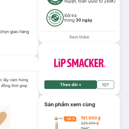
huyện, toàn Quốc từ 249K)
Đổi trả
trong
30 ngày
chọn giao hàng
Xem thêm
ợc lấy cảm hứng
Theo dõi
+
107
 đồng thời giúp
Sản phẩm xem cùng
161.000 ₫
-
28
%
225.000 ₫
DHC