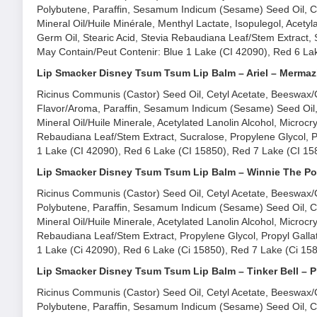
Polybutene, Paraffin, Sesamum Indicum (Sesame) Seed Oil, C
Mineral Oil/Huile Minérale, Menthyl Lactate, Isopulegol, Acetyl
Germ Oil, Stearic Acid, Stevia Rebaudiana Leaf/Stem Extract, S
May Contain/Peut Contenir: Blue 1 Lake (CI 42090), Red 6 Lak
Lip Smacker Disney Tsum Tsum Lip Balm – Ariel – Mermaz
Ricinus Communis (Castor) Seed Oil, Cetyl Acetate, Beeswax/Ci
Flavor/Aroma, Paraffin, Sesamum Indicum (Sesame) Seed Oil,
Mineral Oil/Huile Minerale, Acetylated Lanolin Alcohol, Microcry
Rebaudiana Leaf/Stem Extract, Sucralose, Propylene Glycol, Pr
1 Lake (CI 42090), Red 6 Lake (CI 15850), Red 7 Lake (CI 158
Lip Smacker Disney Tsum Tsum Lip Balm – Winnie The P
Ricinus Communis (Castor) Seed Oil, Cetyl Acetate, Beeswax/Ci
Polybutene, Paraffin, Sesamum Indicum (Sesame) Seed Oil, C
Mineral Oil/Huile Minerale, Acetylated Lanolin Alcohol, Microcry
Rebaudiana Leaf/Stem Extract, Propylene Glycol, Propyl Gallat
1 Lake (Ci 42090), Red 6 Lake (Ci 15850), Red 7 Lake (Ci 158
Lip Smacker Disney Tsum Tsum Lip Balm – Tinker Bell – P
Ricinus Communis (Castor) Seed Oil, Cetyl Acetate, Beeswax/Ci
Polybutene, Paraffin, Sesamum Indicum (Sesame) Seed Oil, C