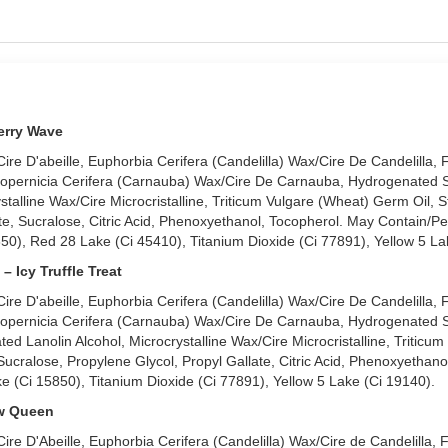
erry Wave
re D'abeille, Euphorbia Cerifera (Candelilla) Wax/Cire De Candelilla, 
opernicia Cerifera (Carnauba) Wax/Cire De Carnauba, Hydrogenated 
stalline Wax/Cire Microcristalline, Triticum Vulgare (Wheat) Germ Oil, S
e, Sucralose, Citric Acid, Phenoxyethanol, Tocopherol. May Contain/Pe
50), Red 28 Lake (Ci 45410), Titanium Dioxide (Ci 77891), Yellow 5 La
Icy Truffle Treat
re D'abeille, Euphorbia Cerifera (Candelilla) Wax/Cire De Candelilla, 
opernicia Cerifera (Carnauba) Wax/Cire De Carnauba, Hydrogenated 
ated Lanolin Alcohol, Microcrystalline Wax/Cire Microcristalline, Triticu
ucralose, Propylene Glycol, Propyl Gallate, Citric Acid, Phenoxyethano
e (Ci 15850), Titanium Dioxide (Ci 77891), Yellow 5 Lake (Ci 19140).
ow Queen
re D'Abeille, Euphorbia Cerifera (Candelilla) Wax/Cire de Candelilla, 