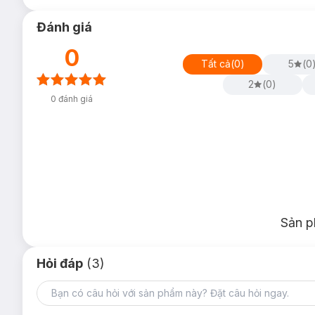
Đánh giá
0
Tất cả
(
0
)
5
(
0
2
(
0
)
0
đánh giá
Bộ sưu tập
Son Dưỡng Lip Smacker Disney Tsum Tsum Li
Lip Smacker Disney Tsum Tsum Lip Balm – Stitch –
Sản p
Hỏi đáp
(3)