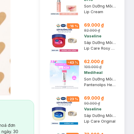
Son Dưỡng Môi DHC Không Màu Hỗ Trợ Giảm Thâm Môi 1.5g
Lip Cream
69.000 ₫
-
16
%
82.000 ₫
Vaseline
Sáp Dưỡng Môi Vaseline Hồng Xinh 7g
Lip Care Rosy Lips
62.000 ₫
-
43
%
109.000 ₫
Mediheal
Son Dưỡng Môi Mediheal Hỗ Trợ Mờ Thâm, Dưỡng Ẩm Ban Ngày 10ml
Pantenolips Healssence
69.000 ₫
-
23
%
90.000 ₫
Vaseline
Sáp Dưỡng Môi Vaseline Mềm Mịn 7g
Lip Care Original
 hoá đơn
 ngày. 30