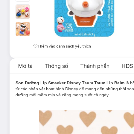
Thêm vào danh sách yêu thích
Mô tả
Thông số
Thành phần
HDS
Son Dưỡng Lip Smacker Disney Tsum Tsum Lip Balm
là b
từ các nhân vật hoạt hình Disney để mang đến những thỏi son
dưỡng môi mềm mịn và căng mọng suốt cả ngày.