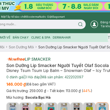
 Mặt
Tẩy tế bào chết
Bioderma
Nước Giặt
Bagsmart
Đăng 
Search icon
Tài kh
T
MỚI VỀ
BÁN CHẠY
CLINIC & SPA
DERMAHAIR
Môi
Son Dưỡng Môi
Son Dưỡng Lip Smacker Người Tuyết Olaf S
LIP SMACKER
Son Dưỡng Lip Smacker Người Tuyết Olaf Socola 
Disney Tsum Tsum Lip Balm – Snowman Olaf – Icy Truf
0
đánh giá
|
3
Hỏi đáp
|
Mã sản phẩm:
422202097
146.000 ₫
(Đã bao gồm VAT)
Giá thị trường:
259.000 ₫
- Tiết kiệm:
113.000 ₫
(
44
%
)
Mùi hương
:
Socola Bạc Hà