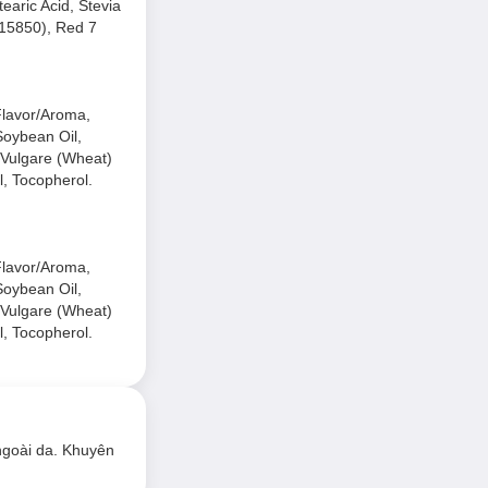
tearic Acid, Stevia
 15850), Red 7
Flavor/Aroma,
Soybean Oil,
m Vulgare (Wheat)
l, Tocopherol.
Flavor/Aroma,
Soybean Oil,
m Vulgare (Wheat)
l, Tocopherol.
ngoài da. Khuyên