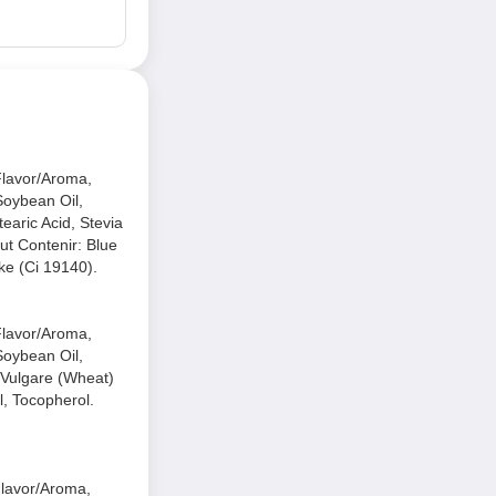
Flavor/Aroma,
Soybean Oil,
tearic Acid, Stevia
ut Contenir: Blue
ke (Ci 19140).
Flavor/Aroma,
Soybean Oil,
m Vulgare (Wheat)
l, Tocopherol.
Flavor/Aroma,