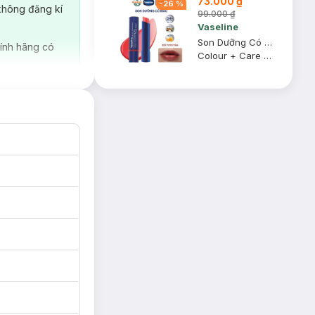
73.000 ₫
-
26
%
không đăng kí
99.000 ₫
Vaseline
Son Dưỡng Có Màu Vaseline Đỏ Tươi Tắn 3g
ính hãng có
Colour + Care #Kissing Red