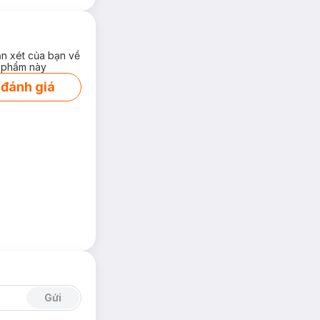
ận xét của bạn về
 phẩm này
 đánh giá
Gửi