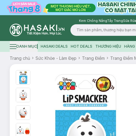
Kem Chống Nắng
Tẩy Trang
Sữa Rửa
Logo
DANH MỤC
HASAKI DEALS
HOT DEALS
THƯƠNG HIỆU
HÀNG 
Hamburger icon
Trang chủ
Sức Khỏe - Làm Đẹp
Trang Điểm
Trang Điểm 