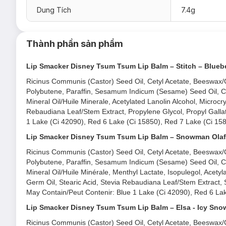
Dung Tích
7.4g
Thành phần sản phẩm
Lip Smacker Disney Tsum Tsum Lip Balm – Stitch – Blueb
Ricinus Communis (Castor) Seed Oil, Cetyl Acetate, Beeswax/Ci
Polybutene, Paraffin, Sesamum Indicum (Sesame) Seed Oil, C
Mineral Oil/Huile Minerale, Acetylated Lanolin Alcohol, Microcry
Rebaudiana Leaf/Stem Extract, Propylene Glycol, Propyl Gallat
1 Lake (Ci 42090), Red 6 Lake (Ci 15850), Red 7 Lake (Ci 158
Lip Smacker Disney Tsum Tsum Lip Balm – Snowman Olaf – 
Ricinus Communis (Castor) Seed Oil, Cetyl Acetate, Beeswax/Ci
Polybutene, Paraffin, Sesamum Indicum (Sesame) Seed Oil, C
Mineral Oil/Huile Minérale, Menthyl Lactate, Isopulegol, Acetyl
Germ Oil, Stearic Acid, Stevia Rebaudiana Leaf/Stem Extract, S
May Contain/Peut Contenir: Blue 1 Lake (Ci 42090), Red 6 Lak
Lip Smacker Disney Tsum Tsum Lip Balm – Elsa - Icy Sn
Ricinus Communis (Castor) Seed Oil, Cetyl Acetate, Beeswax/Ci