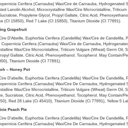
opernicia Cerifera (Carnauba) Wax/Cire de Carnauba, Hydrogenated S
ated Lanolin Alcohol, Microcrystalline Wax/Cire Microcristalline, Triticu
ucralose, Propylene Glycol, Propyl Gallate, Citric Acid, Phenoxyethano
e (CI 15850), Red 7 Lake (CI 15850), Titanium Dioxide (CI 77891).
ing Grapefruit
re D'Abeille, Euphorbia Cerifera (Candelilla) Wax/Cire de Candelilla, 
 Copernicia Cerifera (Carnauba) Wax/Cire de Carnauba, Hydrogenated
stalline Wax/Cire Microcristalline, Triticum Vulgare (Wheat) Germ Oil, S
opyl Gallate, Citric Acid, Phenoxyethanol, Tocopherol. May Contain/Pe
50), Titanium Dioxide (CI 77891).
ooh – Honey Pot
re D'abeille, Euphorbia Cerifera (Candelilla) Wax/Cire De Candelilla, 
opernicia Cerifera (Carnauba) Wax/Cire De Carnauba, Hydrogenated 
stalline Wax/Cire Microcristalline, Triticum Vulgare (Wheat) Germ Oil, S
e, Sucralose, Citric Acid, Phenoxyethanol, Tocopherol. May Contain/Pe
50), Red 28 Lake (Ci 45410), Titanium Dioxide (Ci 77891), Yellow 5 La
ixie Peach Pie
re D'abeille, Euphorbia Cerifera (Candelilla) Wax/Cire De Candelilla, 
opernicia Cerifera (Carnauba) Wax/Cire De Carnauba, Hydrogenated 