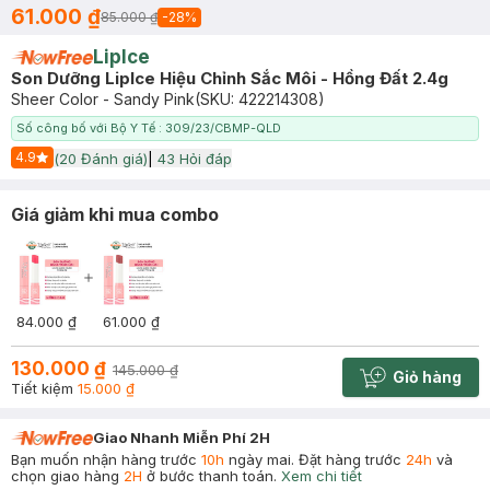
61.000 ₫
85.000 ₫
-
28
%
LipIce
Son Dưỡng LipIce Hiệu Chỉnh Sắc Môi - Hồng Đất 2.4g
Sheer Color - Sandy Pink
(SKU:
422214308
)
Số công bố với Bộ Y Tế : 309/23/CBMP-QLD
4.9
(
20
Đánh giá)
|
43
Hỏi đáp
Start Icon
Giá giảm khi mua combo
84.000 ₫
61.000 ₫
130.000 ₫
145.000 ₫
Giỏ hàng
Cart plus 
Tiết kiệm
15.000 ₫
Giao Nhanh Miễn Phí 2H
Bạn muốn nhận hàng trước
10h
ngày mai. Đặt hàng trước
24h
và
chọn giao hàng
2H
ở bước thanh toán.
Xem chi tiết