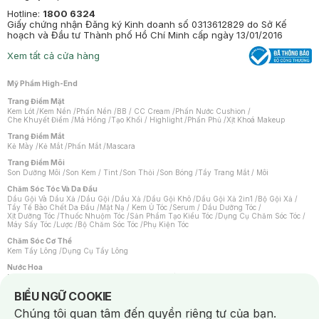
Hotline:
1800 6324
Giấy chứng nhận Đăng ký Kinh doanh số 0313612829 do Sở Kế
hoạch và Đầu tư Thành phố Hồ Chí Minh cấp ngày 13/01/2016
Xem tất cả cửa hàng
Mỹ Phẩm High-End
Trang Điểm Mặt
Kem Lót
/
Kem Nền
/
Phấn Nền
/
BB / CC Cream
/
Phấn Nước Cushion
/
Che Khuyết Điểm
/
Má Hồng
/
Tạo Khối / Highlight
/
Phấn Phủ
/
Xịt Khoá Makeup
Trang Điểm Mắt
Kẻ Mày
/
Kẻ Mắt
/
Phấn Mắt
/
Mascara
Trang Điểm Môi
Son Dưỡng Môi
/
Son Kem / Tint
/
Son Thỏi
/
Son Bóng
/
Tẩy Trang Mắt / Môi
Chăm Sóc Tóc Và Da Đầu
Dầu Gội Và Dầu Xả
/
Dầu Gội
/
Dầu Xả
/
Dầu Gội Khô
/
Dầu Gội Xả 2in1
/
Bộ Gội Xả
/
Tẩy Tế Bào Chết Da Đầu
/
Mặt Nạ / Kem Ủ Tóc
/
Serum / Dầu Dưỡng Tóc
/
Xịt Dưỡng Tóc
/
Thuốc Nhuộm Tóc
/
Sản Phẩm Tạo Kiểu Tóc
/
Dụng Cụ Chăm Sóc Tóc
/
Máy Sấy Tóc
/
Lược
/
Bộ Chăm Sóc Tóc
/
Phụ Kiện Tóc
Chăm Sóc Cơ Thể
Kem Tẩy Lông
/
Dụng Cụ Tẩy Lông
Nước Hoa
Nước Hoa Nữ
/
Nước Hoa Nam
/
Nước Hoa Cao Cấp
/
Xịt Thơm Toàn Thân
/
Nước Hoa Vùng Kín
Notice about cookies usage
BIỂU NGỮ COOKIE
Chăm Sóc Cá Nhân
Chúng tôi quan tâm đến quyền riêng tư của bạn.
Chống Muỗi
/
Khẩu Trang
/
Máy Massage
/
Mặt Nạ Xông Hơi
/
Nước Rửa Tay
/