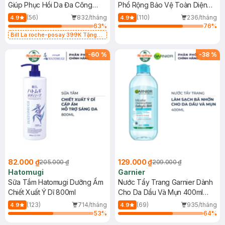
Giúp Phục Hồi Da Đa Công
Phổ Rộng Bảo Vệ Toàn Diện
Dụng 40ml
40ml
(56)
832/tháng
(110)
236/tháng
4.9
4.9
63
%
76
%
Bill La roche-posay 399K Tặng
Gel rửa mặt da dầu nhạy cảm 50ml
(SL có hạn)
-
60
%
-
38
%
82.000 ₫
129.000 ₫
205.000 ₫
209.000 ₫
Hatomugi
Garnier
Sữa Tắm Hatomugi Dưỡng Ẩm
Nước Tẩy Trang Garnier Dành
Chiết Xuất Ý Dĩ 800ml
Cho Da Dầu Và Mụn 400ml
(Mới)
(123)
714/tháng
(69)
935/tháng
4.9
4.9
53
%
64
%