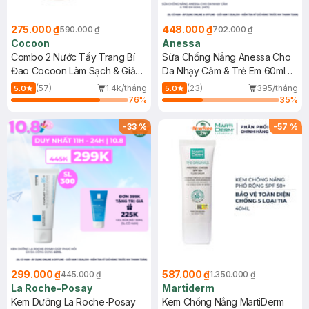
275.000 ₫
448.000 ₫
590.000 ₫
702.000 ₫
Cocoon
Anessa
Combo 2 Nước Tẩy Trang Bí
Sữa Chống Nắng Anessa Cho
Đao Cocoon Làm Sạch & Giảm
Da Nhạy Cảm & Trẻ Em 60ml
Dầu 500ml
(Mới)
(57)
1.4k/tháng
(23)
395/tháng
5.0
5.0
76
%
35
%
-
33
%
-
57
%
299.000 ₫
587.000 ₫
445.000 ₫
1.350.000 ₫
La Roche-Posay
Martiderm
Kem Dưỡng La Roche-Posay
Kem Chống Nắng MartiDerm