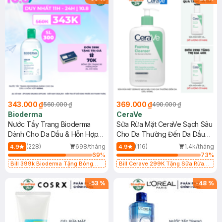
343.000 ₫
369.000 ₫
560.000 ₫
490.000 ₫
Bioderma
CeraVe
Nước Tẩy Trang Bioderma
Sữa Rửa Mặt CeraVe Sạch Sâu
Dành Cho Da Dầu & Hỗn Hợp
Cho Da Thường Đến Da Dầu
500ml
473ml
(228)
698/tháng
(116)
1.4k/tháng
4.9
4.9
69
%
73
%
Bill 399k Bioderma Tặng Bông
Bill Cerave 299K Tặng Sữa Rửa
Tẩy Trang Hộp 50 Miếng (SL có
Mặt Cerave 30ml (SL có hạn)
hạn)
-
53
%
-
48
%