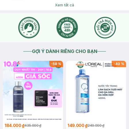
Hasaki
Dạ bạn chat inbox cho Hasaki hoặc liên hệ hotline 18006324
Xem tất cả
(phím 1) để được hỗ trợ giải đáp nhé. Cảm ơn bạn đã tin tưởng
và mua sắm tại Hasaki!
2026-05-07
Thích
0
GỢI Ý DÀNH RIÊNG CHO BẠN
-
58
%
-
40
%
184.000 ₫
149.000 ₫
435.000 ₫
249.000 ₫