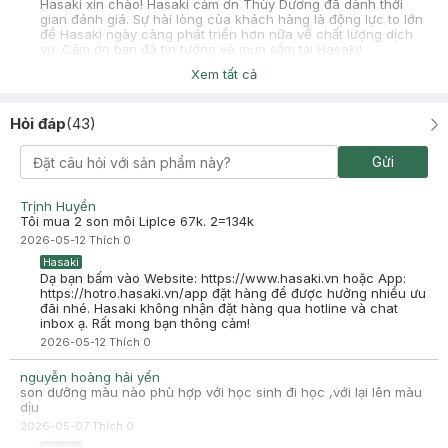
Hasaki xin chào! Hasaki cảm ơn Thùy Dương đã dành thời
gian đánh giá. Sự hài lòng của khách hàng là động lực to lớn
để Hasaki ngày càng phát triển hơn nữa về chất lượng dịch
vụ. Cảm ơn bạn đã tin tưởng và mua sắm tại Hasaki!
Xem tất cả
Thắm 'm
Đã mua hàng
2025-01-15
Hỏi đáp
(
43
)
Son thơm màu lên đẹp nhé
Gửi
Trịnh Huyền
Tôi mua 2 son môi LipIce 67k. 2=134k
2026-05-12
Thích
0
Hasaki
Dạ bạn bấm vào Website: https://www.hasaki.vn hoặc App:
https://hotro.hasaki.vn/app đặt hàng để được hưởng nhiều ưu
đãi nhé. Hasaki không nhận đặt hàng qua hotline và chat
inbox ạ. Rất mong bạn thông cảm!
2026-05-12
Thích
0
nguyễn hoàng hải yến
son dưỡng màu nào phù hợp với học sinh đi học ,với lại lên màu
dịu
2026-05-07
Thích
0