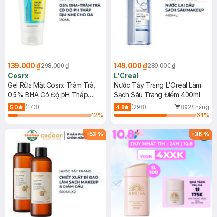
139.000 ₫
149.000 ₫
298.000 ₫
289.000 ₫
Cosrx
L'Oreal
Gel Rửa Mặt Cosrx Tràm Trà,
Nước Tẩy Trang L'Oreal Làm
0.5% BHA Có Độ pH Thấp
Sạch Sâu Trang Điểm 400ml
150ml
(173)
(298)
892/tháng
5.0
4.8
12
%
64
%
-
53
%
-
36
%