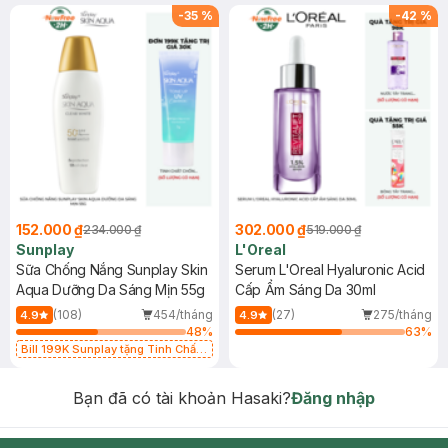
-
35
%
-
42
%
152.000 ₫
302.000 ₫
234.000 ₫
519.000 ₫
Sunplay
L'Oreal
Sữa Chống Nắng Sunplay Skin
Serum L'Oreal Hyaluronic Acid
Aqua Dưỡng Da Sáng Mịn 55g
Cấp Ẩm Sáng Da 30ml
(108)
454/tháng
(27)
275/tháng
4.9
4.9
48
%
63
%
Bill 199K Sunplay tặng Tinh Chất
Chống Nắng 7g trị giá 30K (SL có
hạn)
Bạn đã có tài khoản Hasaki?
Đăng nhập