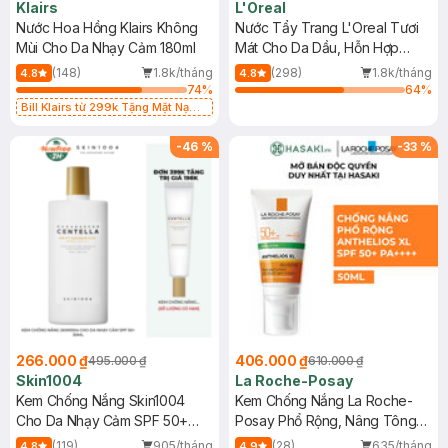
Klairs
L'Oreal
Nước Hoa Hồng Klairs Không
Nước Tẩy Trang L'Oreal Tươi
Mùi Cho Da Nhạy Cảm 180ml
Mát Cho Da Dầu, Hỗn Hợp
400ml
(148)
1.8k/tháng
(298)
1.8k/tháng
4.8
4.8
74
%
64
%
Bill Klairs từ 299k Tặng Mặt Nạ
Làm Dịu Da & Kiểm Soát Dầu Nhờn
25ml (SL Có Hạn)
-
46
%
-
33
%
266.000 ₫
406.000 ₫
495.000 ₫
610.000 ₫
Skin1004
La Roche-Posay
Kem Chống Nắng Skin1004
Kem Chống Nắng La Roche-
Cho Da Nhạy Cảm SPF 50+
Posay Phổ Rộng, Nâng Tông
50ml
Kiềm Dầu 50ml
(119)
905/tháng
(28)
635/tháng
4.8
4.9