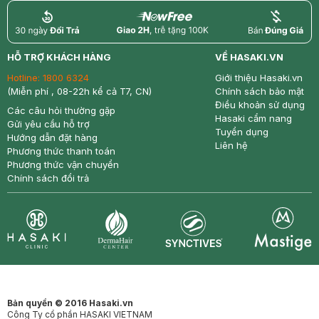
return
nowfree
price
HỖ TRỢ KHÁCH HÀNG
VỀ HASAKI.VN
Hotline:
1800 6324
Giới thiệu Hasaki.vn
(Miễn phí , 08-22h kể cả T7, CN)
Chính sách bảo mật
Điều khoản sử dụng
Các câu hỏi thường gặp
Hasaki cẩm nang
Gửi yêu cầu hỗ trợ
Tuyển dụng
Hướng dẫn đặt hàng
Liên hệ
Phương thức thanh toán
Phương thức vận chuyển
Chính sách đổi trả
Synctives
Clinic
Dermahair
Mastige
Bản quyền © 2016 Hasaki.vn
Công Ty cổ phần HASAKI VIETNAM