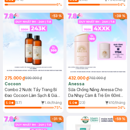
6
%
64
%
-
53
%
-
38
%
275.000 ₫
432.000 ₫
590.000 ₫
702.000 ₫
Cocoon
Anessa
Combo 2 Nước Tẩy Trang Bí
Sữa Chống Nắng Anessa Cho
Đao Cocoon Làm Sạch & Giảm
Da Nhạy Cảm & Trẻ Em 60ml
Dầu 500ml
(Mới)
(57)
1.4k/tháng
(23)
410/tháng
5.0
5.0
75
%
34
%
-
31
%
-
59
%