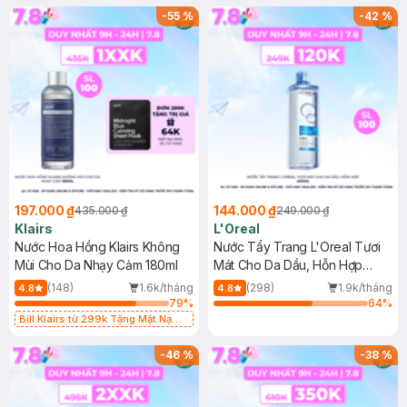
-
55
%
-
42
%
197.000 ₫
144.000 ₫
435.000 ₫
249.000 ₫
Klairs
L'Oreal
Nước Hoa Hồng Klairs Không
Nước Tẩy Trang L'Oreal Tươi
Mùi Cho Da Nhạy Cảm 180ml
Mát Cho Da Dầu, Hỗn Hợp
400ml
(148)
1.6k/tháng
(298)
1.9k/tháng
4.8
4.8
79
%
64
%
Bill Klairs từ 299k Tặng Mặt Nạ
Làm Dịu Da & Kiểm Soát Dầu Nhờn
25ml (SL Có Hạn)
-
46
%
-
38
%