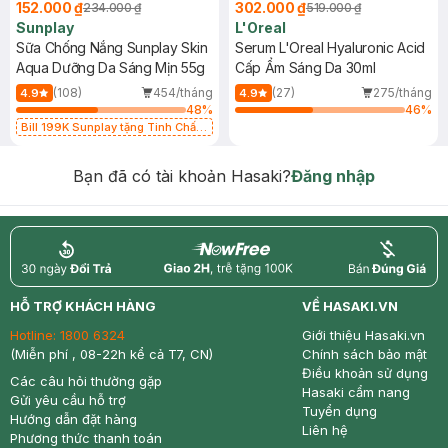
152.000 ₫
302.000 ₫
234.000 ₫
519.000 ₫
Sunplay
L'Oreal
Sữa Chống Nắng Sunplay Skin
Serum L'Oreal Hyaluronic Acid
Aqua Dưỡng Da Sáng Mịn 55g
Cấp Ẩm Sáng Da 30ml
(108)
454/tháng
(27)
275/tháng
4.9
4.9
48
%
46
%
Bill 199K Sunplay tặng Tinh Chất
Chống Nắng 7g trị giá 30K (SL có
hạn)
Bạn đã có tài khoản Hasaki?
Đăng nhập
return
nowfree
price
HỖ TRỢ KHÁCH HÀNG
VỀ HASAKI.VN
Hotline:
1800 6324
Giới thiệu Hasaki.vn
(Miễn phí , 08-22h kể cả T7, CN)
Chính sách bảo mật
Điều khoản sử dụng
Các câu hỏi thường gặp
Hasaki cẩm nang
Gửi yêu cầu hỗ trợ
Tuyển dụng
Hướng dẫn đặt hàng
Liên hệ
Phương thức thanh toán