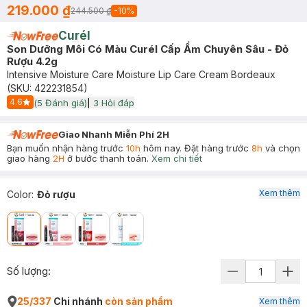
219.000 ₫
244.500 ₫
-
10
%
Curél
Son Dưỡng Môi Có Màu Curél Cấp Ẩm Chuyên Sâu - Đỏ
Rượu 4.2g
Intensive Moisture Care Moisture Lip Care Cream Bordeaux
(SKU:
422231854
)
4.6
(
5
Đánh giá)
|
3
Hỏi đáp
Start Icon
Giao Nhanh Miễn Phí 2H
Bạn muốn nhận hàng trước
10h
hôm nay. Đặt hàng trước
8h
và chọn
giao hàng
2H
ở bước thanh toán.
Xem chi tiết
Xem thêm
Color
:
Đỏ rượu
Số lượng:
25/337
Chi nhánh
còn sản phẩm
Xem thêm