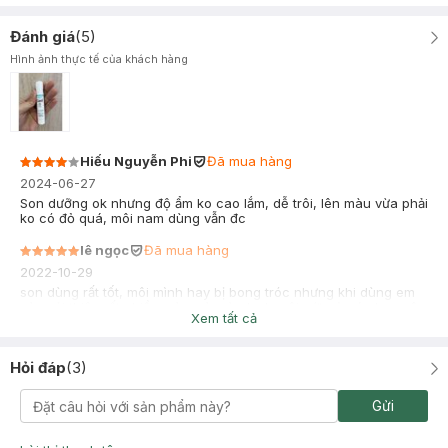
Đánh giá
(
5
)
Hình ảnh thực tế của khách hàng
Hiếu Nguyễn Phi
Đã mua hàng
2024-06-27
Son dưỡng ok nhưng độ ẩm ko cao lắm, dễ trôi, lên màu vừa phải
ko có đỏ quá, môi nam dùng vẫn đc
lê ngọc
Đã mua hàng
2022-10-29
son dùng rất tốt, môi mình hay bị bong tróc nhưng khi dùng em
này cải thiện rất nhiều. này mà mùa lạnh môi nứt nẻ các bạn nên
Xem tất cả
sắm ngay nhé. giá ở đây lại ổn nữa. 5 sao.
trước khi đi ngủ thêm em này 1 tý
Hỏi đáp
(
3
)
Gửi