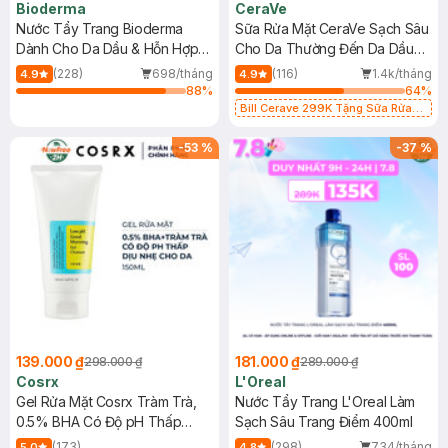
Bioderma
CeraVe
Nước Tẩy Trang Bioderma
Sữa Rửa Mặt CeraVe Sạch Sâu
Dành Cho Da Dầu & Hỗn Hợp
Cho Da Thường Đến Da Dầu
500ml
473ml
(228)
698/tháng
(116)
1.4k/tháng
4.9
4.9
88
%
64
%
Bill Cerave 299K Tặng Sữa Rửa
Mặt Cerave 30ml (SL có hạn)
-
53
%
-
37
%
139.000 ₫
181.000 ₫
298.000 ₫
289.000 ₫
Cosrx
L'Oreal
Gel Rửa Mặt Cosrx Tràm Trà,
Nước Tẩy Trang L'Oreal Làm
0.5% BHA Có Độ pH Thấp
Sạch Sâu Trang Điểm 400ml
150ml
(173)
(298)
734/tháng
5.0
4.8