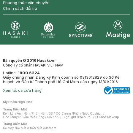
Phương thức vận chuyển
Chính sách đổi trả
Synctives
Clinic
Dermahair
Mastige
Bản quyền © 2016 Hasaki.vn
Công Ty cổ phần HASAKI VIETNAM
Hotline:
1800 6324
Giấy chứng nhận Đăng ký Kinh doanh số 0313612829 do Sở Kế
hoạch và Đầu tư Thành phố Hồ Chí Minh cấp ngày 13/01/2016
Xem tất cả cửa hàng
Mỹ Phẩm High-End
Trang Điểm Mặt
Kem Lót
/
Kem Nền
/
Phấn Nền
/
BB / CC Cream
/
Phấn Nước Cushion
/
Che Khuyết Điểm
/
Má Hồng
/
Tạo Khối / Highlight
/
Phấn Phủ
/
Xịt Khoá Makeup
Trang Điểm Mắt
Kẻ Mày
/
Kẻ Mắt
/
Phấn Mắt
/
Mascara