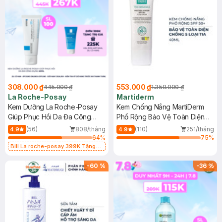
308.000 ₫
553.000 ₫
445.000 ₫
1.350.000 ₫
La Roche-Posay
Martiderm
Kem Dưỡng La Roche-Posay
Kem Chống Nắng MartiDerm
Giúp Phục Hồi Da Đa Công
Phổ Rộng Bảo Vệ Toàn Diện
Dụng 40ml
40ml
(56)
808/tháng
(110)
251/tháng
4.9
4.9
64
%
75
%
Bill La roche-posay 399K Tặng
Gel rửa mặt da dầu nhạy cảm 50ml
(SL có hạn)
-
60
%
-
36
%