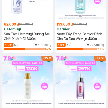
82.000 ₫
133.000 ₫
205.000 ₫
209.000 ₫
Hatomugi
Garnier
Sữa Tắm Hatomugi Dưỡng Ẩm
Nước Tẩy Trang Garnier Dành
Chiết Xuất Ý Dĩ 800ml
Cho Da Dầu Và Mụn 400ml
(Mới)
(123)
714/tháng
(69)
907/tháng
4.9
4.9
52
%
64
%
-
35
%
-
42
%