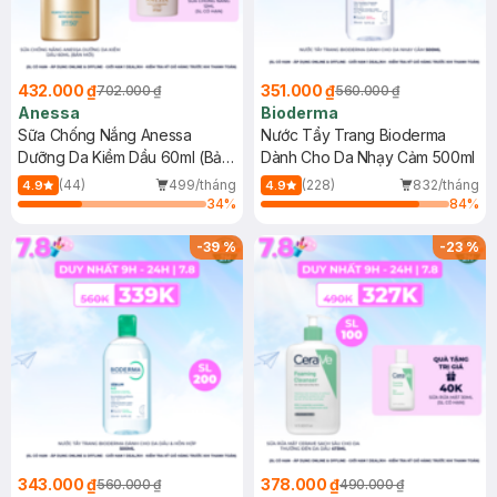
432.000 ₫
351.000 ₫
702.000 ₫
560.000 ₫
Anessa
Bioderma
Sữa Chống Nắng Anessa
Nước Tẩy Trang Bioderma
Dưỡng Da Kiềm Dầu 60ml (Bản
Dành Cho Da Nhạy Cảm 500ml
Mới)
(44)
499/tháng
(228)
832/tháng
4.9
4.9
34
%
84
%
-
39
%
-
23
%
343.000 ₫
378.000 ₫
560.000 ₫
490.000 ₫