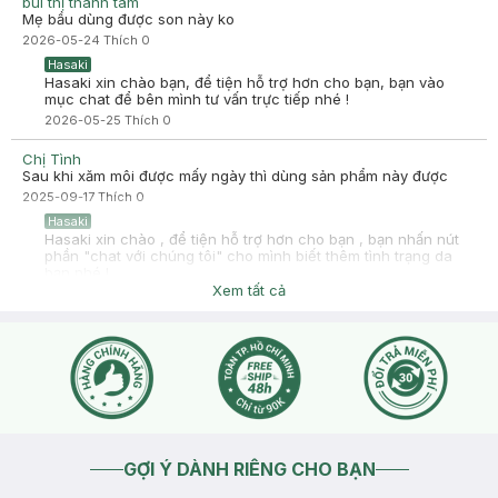
bùi thị thanh tâm
Mẹ bầu dùng được son này ko
2026-05-24
Thích
0
Hasaki
Hasaki xin chào bạn, để tiện hỗ trợ hơn cho bạn, bạn vào
mục chat để bên mình tư vấn trực tiếp nhé !
2026-05-25
Thích
0
Chị Tình
Sau khi xăm môi được mấy ngày thì dùng sản phẩm này được
2025-09-17
Thích
0
Hasaki
Hasaki xin chào , để tiện hỗ trợ hơn cho bạn , bạn nhấn nút
phần "chat với chúng tôi" cho mình biết thêm tình trạng da
bạn nhé !
Xem tất cả
2025-09-17
Thích
0
GỢI Ý DÀNH RIÊNG CHO BẠN