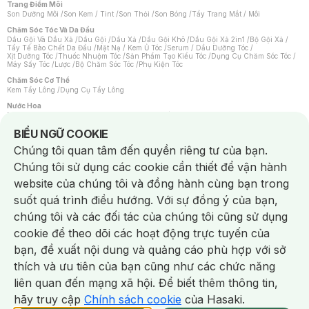
Trang Điểm Môi
Son Dưỡng Môi
/
Son Kem / Tint
/
Son Thỏi
/
Son Bóng
/
Tẩy Trang Mắt / Môi
Chăm Sóc Tóc Và Da Đầu
Dầu Gội Và Dầu Xả
/
Dầu Gội
/
Dầu Xả
/
Dầu Gội Khô
/
Dầu Gội Xả 2in1
/
Bộ Gội Xả
/
Tẩy Tế Bào Chết Da Đầu
/
Mặt Nạ / Kem Ủ Tóc
/
Serum / Dầu Dưỡng Tóc
/
Xịt Dưỡng Tóc
/
Thuốc Nhuộm Tóc
/
Sản Phẩm Tạo Kiểu Tóc
/
Dụng Cụ Chăm Sóc Tóc
/
Máy Sấy Tóc
/
Lược
/
Bộ Chăm Sóc Tóc
/
Phụ Kiện Tóc
Chăm Sóc Cơ Thể
Kem Tẩy Lông
/
Dụng Cụ Tẩy Lông
Nước Hoa
Nước Hoa Nữ
/
Nước Hoa Nam
/
Nước Hoa Cao Cấp
/
Xịt Thơm Toàn Thân
/
Nước Hoa Vùng Kín
Notice about cookies usage
BIỂU NGỮ COOKIE
Chăm Sóc Cá Nhân
Chúng tôi quan tâm đến quyền riêng tư của bạn.
Chống Muỗi
/
Khẩu Trang
/
Máy Massage
/
Mặt Nạ Xông Hơi
/
Nước Rửa Tay
/
Sản Phẩm Chăm Sóc Khác
/
Bàn Chải Đánh Răng
/
Bàn Chải Điện
/
Chúng tôi sử dụng các cookie cần thiết để vận hành
Hỗ Trợ Trắng Răng
/
Kem Đánh Răng
/
Máy Tăm Nước
/
Nước Súc Miệng
/
Tăm / Chỉ Nha Khoa
/
Xịt Thơm Miệng
/
Dung Dịch Vệ Sinh
/
Dưỡng Vùng Kín
/
website của chúng tôi và đồng hành cùng bạn trong
Khăn Ướt Vệ Sinh Vùng Kín
/
Băng Vệ Sinh
/
Tampon
/
Bọt Cạo Râu
/
Dao Cạo Râu
/
Máy Cạo Râu
suốt quá trình điều hướng. Với sự đồng ý của bạn,
Vấn Đề Về Da
chúng tôi và các đối tác của chúng tôi cũng sử dụng
Da Dầu / Lỗ Chân Lông To
/
Da Khô / Mất Nước
/
Da Lão Hóa
/
Da Mụn
/
Da Nhạy Cảm / Kích Ứng
/
Da Xỉn Màu
/
Thâm / Nám / Tàn Nhang
/
cookie để theo dõi các hoạt động trực tuyến của
Quầng Thâm & Bọng Mắt
/
Sẹo
/
Viêm Da Cơ Địa
bạn, đề xuất nội dung và quảng cáo phù hợp với sở
Dụng Cụ / Phụ Kiện Chăm Sóc Da
Chat i
Bông Tẩy Trang
/
Khăn Lau Mặt Khô
/
Dụng Cụ / Máy Rửa Mặt
/
Máy Chăm Sóc Da
/
thích và ưu tiên của bạn cũng như các chức năng
Dụng Cụ Chăm Sóc Khác
liên quan đến mạng xã hội. Để biết thêm thông tin,
hãy truy cập
Chính sách cookie
của Hasaki.
NowFree 2H
Giao Nhanh Miễn Phí 2H
Xem chi tiết