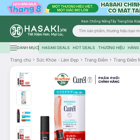
Kem Chống Nắng
Tẩy Trang
Sữa Rửa
Logo
DANH MỤC
HASAKI DEALS
HOT DEALS
THƯƠNG HIỆU
HÀNG 
Hamburger icon
Trang chủ
Sức Khỏe - Làm Đẹp
Trang Điểm
Trang Điểm 