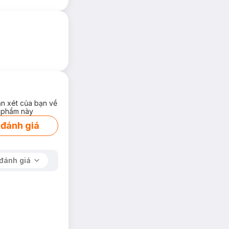
ận xét của bạn về
 phẩm này
 đánh giá
đánh giá