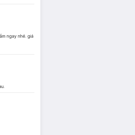
sắm ngay nhé. giá
àu.