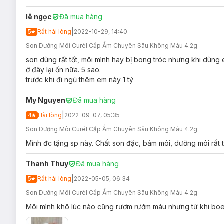
lê ngọc
Đã mua hàng
|
5
Rất hài lòng
2022-10-29, 14:40
Son Dưỡng Môi Curél Cấp Ẩm Chuyên Sâu Intensive 
Son Dưỡng Môi Curél Cấp Ẩm Chuyên Sâu Không Màu 4.2g
son dùng rất tốt, môi mình hay bị bong tróc nhưng khi dùng 
ở đây lại ổn nữa. 5 sao.
trước khi đi ngủ thêm em này 1 tý
My Nguyen
Đã mua hàng
|
4
Hài lòng
2022-09-07, 05:35
Son Dưỡng Môi Curél Cấp Ẩm Chuyên Sâu Không Màu 4.2g
Mình đc tặng sp này. Chất son đặc, bám môi, dưỡng môi rất t
Thanh Thuy
Đã mua hàng
|
5
Rất hài lòng
2022-05-05, 06:34
Son Dưỡng Môi Curél Cấp Ẩm Chuyên Sâu Không Màu 4.2g
Môi mình khô lúc nào cũng rươm rướm máu nhưng từ khi boe