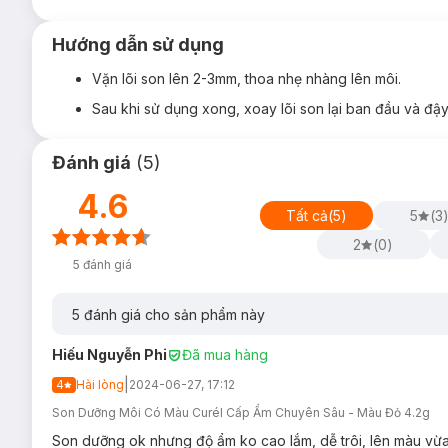
Hướng dẫn sử dụng
Vặn lõi son lên 2-3mm, thoa nhẹ nhàng lên môi.
Sau khi sử dụng xong, xoay lõi son lại ban đầu và đậy
Đánh giá
(
5
)
4.6
Tất cả
(
5
)
5
(
3
2
(
0
)
5
đánh giá
5
đánh giá cho sản phẩm này
Hiếu Nguyễn Phi
Đã mua hàng
|
4
Hài lòng
2024-06-27, 17:12
Son Dưỡng Môi Có Màu Curél Cấp Ẩm Chuyên Sâu - Màu Đỏ 4.2g
Son dưỡng ok nhưng độ ẩm ko cao lắm, dễ trôi, lên màu vừ