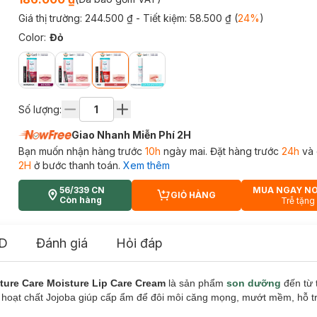
Giá thị trường:
244.500 ₫
- Tiết kiệm:
58.500 ₫
(
24
%
)
Color
:
Đỏ
Số lượng:
Giao Nhanh Miễn Phí 2H
Bạn muốn nhận hàng trước
10h
ngày mai. Đặt hàng trước
24h
và 
2H
ở bước thanh toán.
Xem thêm
56/339 CN
MUA NGAY N
GIỎ HÀNG
CART PLUS ICON
Còn hàng
Trễ tặng
D
Đánh giá
Hỏi đáp
ure Care Moisture Lip Care Cream
là sản phẩm
son dưỡng
đến từ 
 hoạt chất Jojoba giúp cấp ẩm để đôi môi căng mọng, mướt mềm, hỗ t