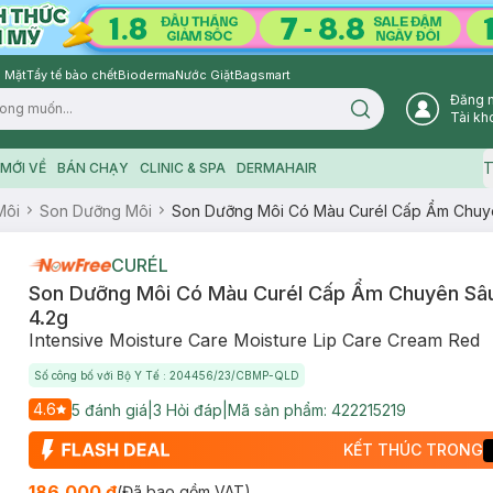
 Mặt
Tẩy tế bào chết
Bioderma
Nước Giặt
Bagsmart
Đăng 
Search icon
Tài kh
T
MỚI VỀ
BÁN CHẠY
CLINIC & SPA
DERMAHAIR
Môi
Son Dưỡng Môi
Son Dưỡng Môi Có Màu Curél Cấp Ẩm Chuyê
CURÉL
Son Dưỡng Môi Có Màu Curél Cấp Ẩm Chuyên Sâ
4.2g
Intensive Moisture Care Moisture Lip Care Cream Red
Số công bố với Bộ Y Tế : 204456/23/CBMP-QLD
4.6
5
đánh giá
|
3
Hỏi đáp
|
Mã sản phẩm:
422215219
KẾT THÚC TRONG
186.000 ₫
(Đã bao gồm VAT)