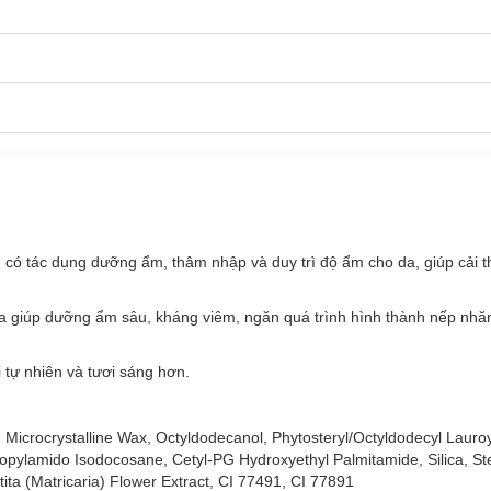
 Lip Care Cream - Bordeaux (Màu Đỏ Rượu) 4.2g
ó tác dụng dưỡng ẩm, thâm nhập và duy trì độ ẩm cho da, giúp cải t
a giúp dưỡng ẩm sâu, kháng viêm, ngăn quá trình hình thành nếp nhăn
 tự nhiên và tươi sáng hơn.
 Microcrystalline Wax, Octyldodecanol, Phytosteryl/Octyldodecyl Lauro
pylamido Isodocosane, Cetyl-PG Hydroxyethyl Palmitamide, Silica, St
ta (Matricaria) Flower Extract, CI 77491, CI 77891