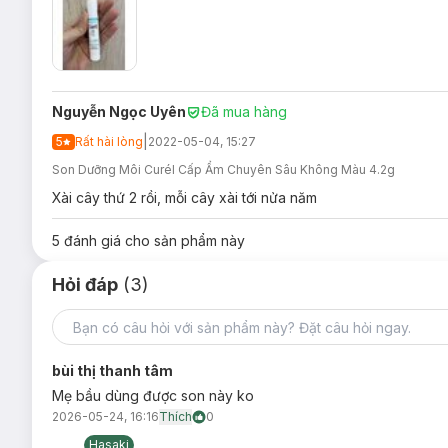
Nguyễn Ngọc Uyên
Đã mua hàng
|
5
Rất hài lòng
2022-05-04, 15:27
Son Dưỡng Môi Curél Cấp Ẩm Chuyên Sâu Không Màu 4.2g
Xài cây thứ 2 rồi, mỗi cây xài tới nửa năm
5
đánh giá cho sản phẩm này
Hỏi đáp
(3)
bùi thị thanh tâm
Mẹ bầu dùng được son này ko
2026-05-24, 16:16
Thích
0
Hasaki