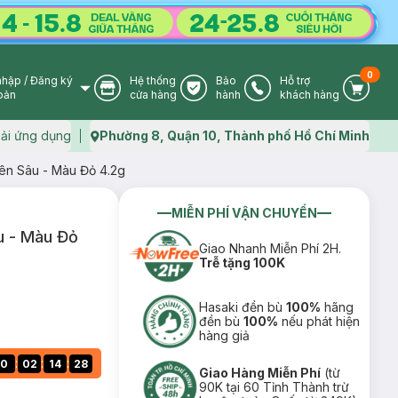
0
nhập
/
Đăng ký
Hệ thống
Bảo
Hỗ trợ
User Icon
Store Icon
Warranty Icon
Phone Icon
Cart I
oản
cửa hàng
hành
khách hàng
ải ứng dụng
Phường 8, Quận 10, Thành phố Hồ Chí Minh
Map icon
n Sâu - Màu Đỏ 4.2g
MIỄN PHÍ VẬN CHUYỂN
u - Màu Đỏ
Giao Nhanh Miễn Phí 2H.
Trễ tặng 100K
Hasaki đền bù
100%
hãng
đền bù
100%
nếu phát hiện
hàng giả
:
:
:
0
02
14
27
Giao Hàng Miễn Phí
(từ
90K tại 60 Tỉnh Thành trừ