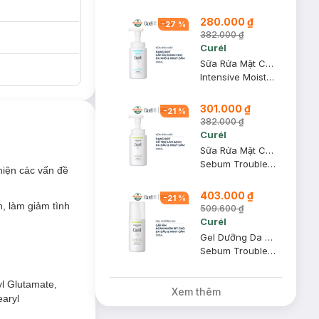
280.000 ₫
-
27
%
382.000 ₫
Curél
Sữa Rửa Mặt Curél Dạng Bọt Cấp Ẩm Chuyên Sâu 150ml
Intensive Moisture Care Foaming Wash
301.000 ₫
-
21
%
382.000 ₫
Curél
Sữa Rửa Mặt Curél Dạng Bọt Dành Cho Da Dầu 150ml
Sebum Trouble Care Sebum Care Foaming Wash
hiện các vấn đề
403.000 ₫
-
21
%
, làm giảm tình
509.600 ₫
Curél
Gel Dưỡng Da Curél Dành Cho Da Dầu 120ml
Sebum Trouble Care Sebum Care Moisture Gel
yl Glutamate,
Xem thêm
earyl