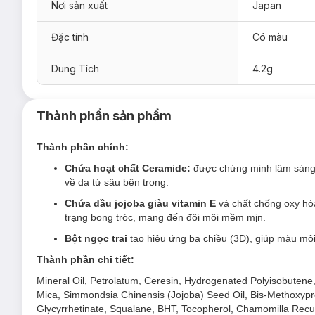
Nơi sản xuất
Japan
Đặc tính
Có màu
Son Dưỡng Curél Intensive Moisture Care Moisture
Dung Tích
4.2g
Thành phần sản phẩm
Thành phần chính:
Chứa hoạt chất Ceramide:
được chứng minh lâm sàng c
về da từ sâu bên trong.
Chứa dầu jojoba giàu vitamin E
và chất chống oxy hó
trạng bong tróc, mang đến đôi môi mềm mịn.
Bột ngọc trai
tạo hiệu ứng ba chiều (3D), giúp màu môi
Thành phần chi tiết:
Mineral Oil, Petrolatum, Ceresin, Hydrogenated Polyisobutene,
Mica, Simmondsia Chinensis (Jojoba) Seed Oil, Bis-Methoxypro
Glycyrrhetinate, Squalane, BHT, Tocopherol, Chamomilla Recuti