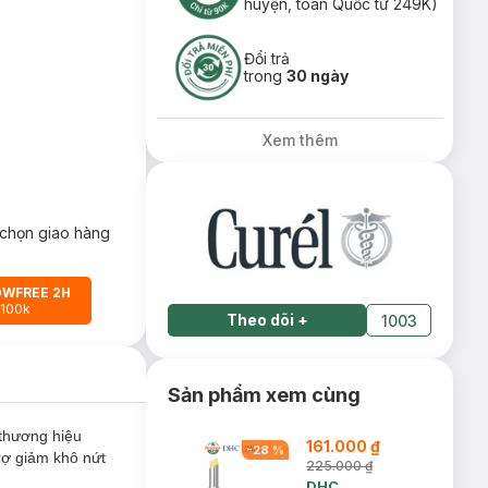
huyện, toàn Quốc từ 249K)
Đổi trả
trong
30 ngày
Xem thêm
chọn giao hàng
OWFREE 2H
 100k
Theo dõi
+
1003
Sản phẩm xem cùng
thương hiệu
161.000 ₫
-
28
%
rợ giảm khô nứt
225.000 ₫
DHC