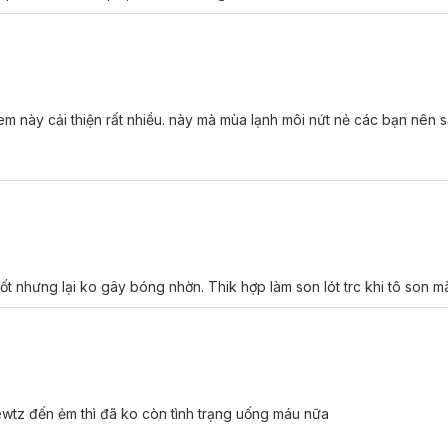
Moisture Care Moisture Lip Care Cream - Không Màu 4.2g
em này cải thiện rất nhiều. này mà mùa lạnh môi nứt nẻ các bạn nên 
ốt nhưng lại ko gây bóng nhờn. Thik hợp làm son lót trc khi tô son m
wtz đến ẻm thì đã ko còn tình trạng uống máu nữa