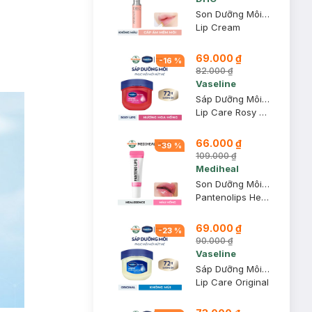
Son Dưỡng Môi DHC Không Màu Hỗ Trợ Giảm Thâm Môi 1.5g
Lip Cream
69.000 ₫
-
16
%
82.000 ₫
Vaseline
Sáp Dưỡng Môi Vaseline Hồng Xinh 7g
Lip Care Rosy Lips
66.000 ₫
-
39
%
109.000 ₫
Mediheal
Son Dưỡng Môi Mediheal Hỗ Trợ Mờ Thâm, Dưỡng Ẩm Ban Ngày 10ml
Pantenolips Healssence
69.000 ₫
-
23
%
90.000 ₫
Vaseline
Sáp Dưỡng Môi Vaseline Mềm Mịn 7g
Lip Care Original