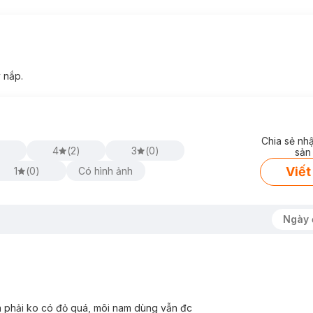
 nắp.
Chia sẻ nh
)
4
(
2
)
3
(
0
)
sản
Viết
1
(
0
)
Có hình ảnh
Ngày 
a phải ko có đỏ quá, môi nam dùng vẫn đc