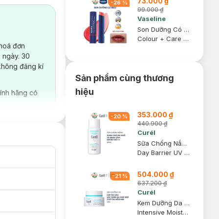
73.000 ₫
-
26
%
99.000 ₫
Vaseline
Son Dưỡng Có Màu Vaseline Đỏ Tươi Tắn 3g
Colour + Care #Kissing Red
 hoá đơn
 ngày. 30
không đăng kí
Sản phẩm cùng thương
hiệu
ính hãng có
353.000 ₫
-
20
%
440.900 ₫
Curél
Sữa Chống Nắng Curél Mặt & Toàn Thân Cho Da Khô Nhạy Cảm 60ml
Day Barrier UV Protection Milk SPF50+ PA+++
504.000 ₫
-
21
%
637.200 ₫
Curél
Kem Dưỡng Da Curél Cấp Ẩm Chuyên Sâu 40g
Intensive Moisture Care Intensive Moisture Cream