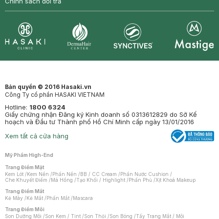
Chính sách đổi trả
Synctives
Clinic
Dermahair
Mastige
Bản quyền © 2016 Hasaki.vn
Công Ty cổ phần HASAKI VIETNAM
Hotline:
1800 6324
Giấy chứng nhận Đăng ký Kinh doanh số 0313612829 do Sở Kế
hoạch và Đầu tư Thành phố Hồ Chí Minh cấp ngày 13/01/2016
Xem tất cả cửa hàng
Mỹ Phẩm High-End
Trang Điểm Mặt
Kem Lót
/
Kem Nền
/
Phấn Nền
/
BB / CC Cream
/
Phấn Nước Cushion
/
Che Khuyết Điểm
/
Má Hồng
/
Tạo Khối / Highlight
/
Phấn Phủ
/
Xịt Khoá Makeup
Trang Điểm Mắt
Kẻ Mày
/
Kẻ Mắt
/
Phấn Mắt
/
Mascara
Trang Điểm Môi
Son Dưỡng Môi
/
Son Kem / Tint
/
Son Thỏi
/
Son Bóng
/
Tẩy Trang Mắt / Môi