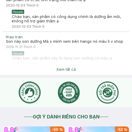
2020-12-03
Thích
0
Hasaki
Chào bạn, sản phẩm có công dụng chính là dưỡng ẩm môi,
không hổ trợ giảm thâm ạ
2020-12-03
Thích
0
thao tran
Son này son dưỡng Mà s mình xem bên hangx nó màu lì v shop
2019-11-21
Thích
0
Hasaki
Chào bạn, sản phẩm này là dạng son dưỡng có màu ạ.
2019-11-21
Thích
0
Xem tất cả
GỢI Ý DÀNH RIÊNG CHO BẠN
-
50
%
-
52
%