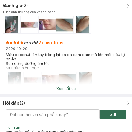
Đánh giá
(
2
)
Hình ảnh thực tế của khách hàng
vy vy
Đã mua hàng
2020-10-29
Màu coconut lên tay trông lạt da da cam cam mà lên môi siêu tự
nhiên.
Son cũng dưỡng ẩm tốt.
Mùi dừa siêu thơm.
Xem tất cả
Kim Duyên
Đã mua hàng
2020-07-07
Hỏi đáp
(
2
)
Son Dưỡng Môi Flormar Không Màu 01 Apple 3g , hàng rất ok tốt,
giá hợp lý
Gửi
Tu Tran
sản phẩm có trị đc tình trạng môi thâm hk ạ