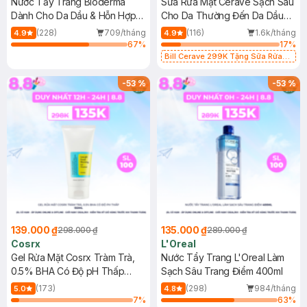
Nước Tẩy Trang Bioderma
Sữa Rửa Mặt CeraVe Sạch Sâu
Dành Cho Da Dầu & Hỗn Hợp
Cho Da Thường Đến Da Dầu
500ml
473ml
(228)
709/tháng
(116)
1.6k/tháng
4.9
4.9
67
%
17
%
Bill Cerave 299K Tặng Sữa Rửa
Mặt Cerave 30ml (SL có hạn)
-
53
%
-
53
%
139.000 ₫
135.000 ₫
298.000 ₫
289.000 ₫
Cosrx
L'Oreal
Gel Rửa Mặt Cosrx Tràm Trà,
Nước Tẩy Trang L'Oreal Làm
0.5% BHA Có Độ pH Thấp
Sạch Sâu Trang Điểm 400ml
150ml
(173)
(298)
984/tháng
5.0
4.8
7
%
63
%