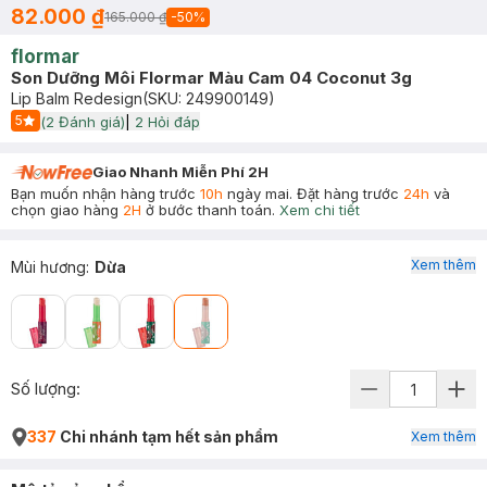
82.000 ₫
165.000 ₫
-
50
%
flormar
Son Dưỡng Môi Flormar Màu Cam 04 Coconut 3g
Lip Balm Redesign
(SKU:
249900149
)
5
(
2
Đánh giá)
|
2
Hỏi đáp
Start Icon
Giao Nhanh Miễn Phí 2H
Bạn muốn nhận hàng trước
10h
ngày mai. Đặt hàng trước
24h
và
chọn giao hàng
2H
ở bước thanh toán.
Xem chi tiết
Xem thêm
Mùi hương
:
Dừa
Số lượng:
337
Chi nhánh tạm hết sản phẩm
Xem thêm