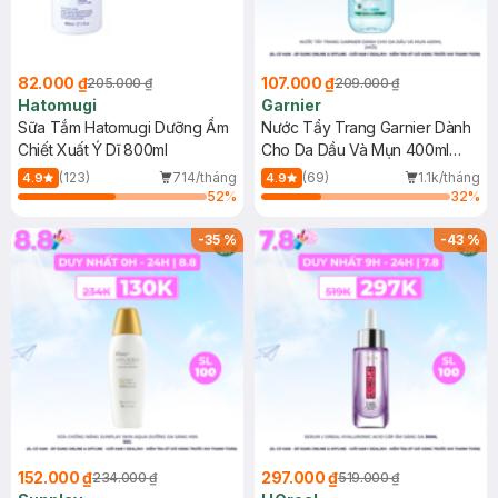
82.000 ₫
107.000 ₫
205.000 ₫
209.000 ₫
Hatomugi
Garnier
Sữa Tắm Hatomugi Dưỡng Ẩm
Nước Tẩy Trang Garnier Dành
Chiết Xuất Ý Dĩ 800ml
Cho Da Dầu Và Mụn 400ml
(Mới)
(123)
714/tháng
(69)
1.1k/tháng
4.9
4.9
52
%
32
%
-
35
%
-
43
%
152.000 ₫
297.000 ₫
234.000 ₫
519.000 ₫