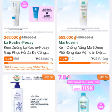
267.000 ₫
553.000 ₫
445.000 ₫
1.350.000 ₫
La Roche-Posay
Martiderm
Kem Dưỡng La Roche-Posay
Kem Chống Nắng MartiDerm
Giúp Phục Hồi Da Đa Công
Phổ Rộng Bảo Vệ Toàn Diện
Dụng 40ml
40ml
(56)
932/tháng
(110)
251/tháng
4.9
4.9
9
%
75
%
Bill La roche-posay 399K Tặng
Gel rửa mặt da dầu nhạy cảm 50ml
(SL có hạn)
-
60
%
-
49
%