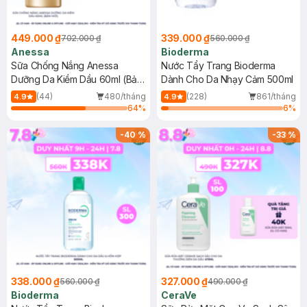
449.000 ₫
339.000 ₫
702.000 ₫
560.000 ₫
Anessa
Bioderma
Sữa Chống Nắng Anessa
Nước Tẩy Trang Bioderma
Dưỡng Da Kiềm Dầu 60ml (Bản
Dành Cho Da Nhạy Cảm 500ml
Mới)
(44)
480/tháng
(228)
861/tháng
4.9
4.9
64
%
6
%
-
40
%
-
33
%
338.000 ₫
327.000 ₫
560.000 ₫
490.000 ₫
Bioderma
CeraVe