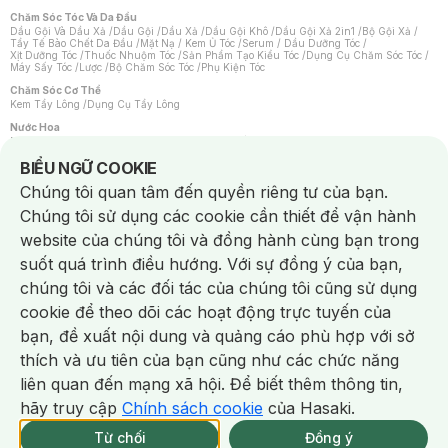
Chăm Sóc Tóc Và Da Đầu
Dầu Gội Và Dầu Xả
/
Dầu Gội
/
Dầu Xả
/
Dầu Gội Khô
/
Dầu Gội Xả 2in1
/
Bộ Gội Xả
/
Tẩy Tế Bào Chết Da Đầu
/
Mặt Nạ / Kem Ủ Tóc
/
Serum / Dầu Dưỡng Tóc
/
Xịt Dưỡng Tóc
/
Thuốc Nhuộm Tóc
/
Sản Phẩm Tạo Kiểu Tóc
/
Dụng Cụ Chăm Sóc Tóc
/
Máy Sấy Tóc
/
Lược
/
Bộ Chăm Sóc Tóc
/
Phụ Kiện Tóc
Chăm Sóc Cơ Thể
Kem Tẩy Lông
/
Dụng Cụ Tẩy Lông
Nước Hoa
Nước Hoa Nữ
/
Nước Hoa Nam
/
Nước Hoa Cao Cấp
/
Xịt Thơm Toàn Thân
/
Nước Hoa Vùng Kín
Notice about cookies usage
BIỂU NGỮ COOKIE
Chăm Sóc Cá Nhân
Chúng tôi quan tâm đến quyền riêng tư của bạn.
Chống Muỗi
/
Khẩu Trang
/
Máy Massage
/
Mặt Nạ Xông Hơi
/
Nước Rửa Tay
/
Sản Phẩm Chăm Sóc Khác
/
Bàn Chải Đánh Răng
/
Bàn Chải Điện
/
Chúng tôi sử dụng các cookie cần thiết để vận hành
Hỗ Trợ Trắng Răng
/
Kem Đánh Răng
/
Máy Tăm Nước
/
Nước Súc Miệng
/
Tăm / Chỉ Nha Khoa
/
Xịt Thơm Miệng
/
Dung Dịch Vệ Sinh
/
Dưỡng Vùng Kín
/
website của chúng tôi và đồng hành cùng bạn trong
Khăn Ướt Vệ Sinh Vùng Kín
/
Băng Vệ Sinh
/
Tampon
/
Bọt Cạo Râu
/
Dao Cạo Râu
/
Máy Cạo Râu
suốt quá trình điều hướng. Với sự đồng ý của bạn,
Vấn Đề Về Da
chúng tôi và các đối tác của chúng tôi cũng sử dụng
Da Dầu / Lỗ Chân Lông To
/
Da Khô / Mất Nước
/
Da Lão Hóa
/
Da Mụn
/
Da Nhạy Cảm / Kích Ứng
/
Da Xỉn Màu
/
Thâm / Nám / Tàn Nhang
/
cookie để theo dõi các hoạt động trực tuyến của
Quầng Thâm & Bọng Mắt
/
Sẹo
/
Viêm Da Cơ Địa
bạn, đề xuất nội dung và quảng cáo phù hợp với sở
Dụng Cụ / Phụ Kiện Chăm Sóc Da
Chat i
Bông Tẩy Trang
/
Khăn Lau Mặt Khô
/
Dụng Cụ / Máy Rửa Mặt
/
Máy Chăm Sóc Da
/
thích và ưu tiên của bạn cũng như các chức năng
Dụng Cụ Chăm Sóc Khác
liên quan đến mạng xã hội. Để biết thêm thông tin,
hãy truy cập
Chính sách cookie
của Hasaki.
Từ chối
Đồng ý