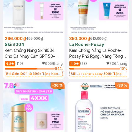
266.000 ₫
350.000 ₫
495.000 ₫
610.000 ₫
Skin1004
La Roche-Posay
Kem Chống Nắng Skin1004
Kem Chống Nắng La Roche-
Cho Da Nhạy Cảm SPF 50+
Posay Phổ Rộng, Nâng Tông
50ml
Kiềm Dầu 50ml
(119)
905/tháng
(28)
736/tháng
4.8
4.9
64
%
10
%
Bill Skin1004 từ 399k Tặng Kem
Bill La roche-posay 399K Tặng
Chống Nắng Cho Da Nhạy Cảm
Gel rửa mặt da dầu nhạy cảm 50ml
SPF 50+ 20ml (SL Có Hạn)
(SL có hạn)
-
36
%
-
39
%