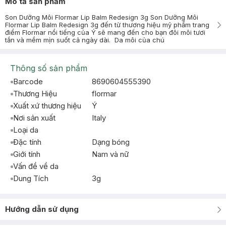
Mô tả sản phẩm
Son Dưỡng Môi Flormar Lip Balm Redesign 3g Son Dưỡng Môi
Flormar Lip Balm Redesign 3g đến từ thương hiệu mỹ phẩm trang
điểm Flormar nổi tiếng của Ý sẽ mang đến cho bạn đôi môi tươi
tắn và mềm mịn suốt cả ngày dài. Da môi của chú
Thông số sản phẩm
Barcode
8690604555390
Thương Hiệu
flormar
Xuất xứ thương hiệu
Ý
Nơi sản xuất
Italy
Loại da
Đặc tính
Dạng bóng
Giới tính
Nam và nữ
Vấn đề về da
Dung Tích
3g
Hướng dẫn sử dụng