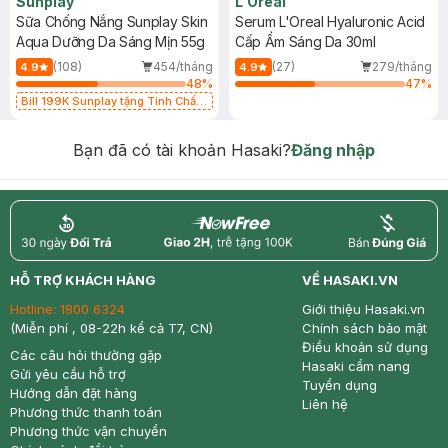
Sunplay
L'Oreal
Sữa Chống Nắng Sunplay Skin
Serum L'Oreal Hyaluronic Acid
Aqua Dưỡng Da Sáng Mịn 55g
Cấp Ẩm Sáng Da 30ml
(108)
454/tháng
(27)
279/tháng
4.9
4.9
48
%
47
%
Bill 199K Sunplay tặng Tinh Chất
Chống Nắng 7g trị giá 30K (SL có
hạn)
Bạn đã có tài khoản Hasaki?
Đăng nhập
return
nowfree
price
HỖ TRỢ KHÁCH HÀNG
VỀ HASAKI.VN
Hotline:
1800 6324
Giới thiệu Hasaki.vn
(Miễn phí , 08-22h kể cả T7, CN)
Chính sách bảo mật
Điều khoản sử dụng
Các câu hỏi thường gặp
Hasaki cẩm nang
Gửi yêu cầu hỗ trợ
Tuyển dụng
Hướng dẫn đặt hàng
Liên hệ
Phương thức thanh toán
Phương thức vận chuyển