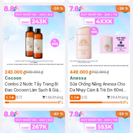
-
59
%
-
36
%
243.000 ₫
449.000 ₫
590.000 ₫
702.000 ₫
Cocoon
Anessa
Combo 2 Nước Tẩy Trang Bí
Sữa Chống Nắng Anessa Cho
Đao Cocoon Làm Sạch & Giảm
Da Nhạy Cảm & Trẻ Em 60ml
Dầu 500ml
(Mới)
(57)
1.6k/tháng
(23)
394/tháng
5.0
5.0
8
%
64
%
-
40
%
-
59
%