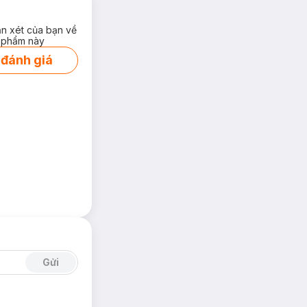
ận xét của bạn về
 phẩm này
 đánh giá
Gửi