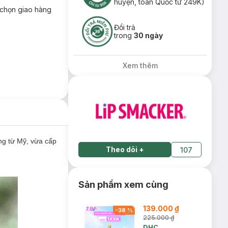
huyện, toàn Quốc từ 249K)
chọn giao hàng
Đổi trả
trong
30 ngày
Xem thêm
ng từ Mỹ, vừa cấp
Theo dõi
+
107
Sản phẩm xem cùng
139.000 ₫
-
38
%
225.000 ₫
DHC