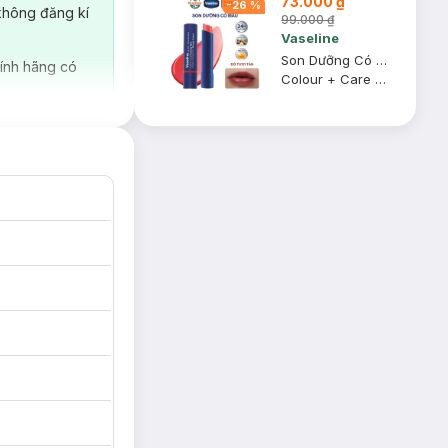
73.000 ₫
-
26
%
không đăng kí
99.000 ₫
Vaseline
Son Dưỡng Có Màu Vaseline Đỏ Tươi Tắn 3g
ính hãng có
Colour + Care #Kissing Red
oại nước giải khát
thỏi son, giúp
 Lip Smacker
g trong thỏi son