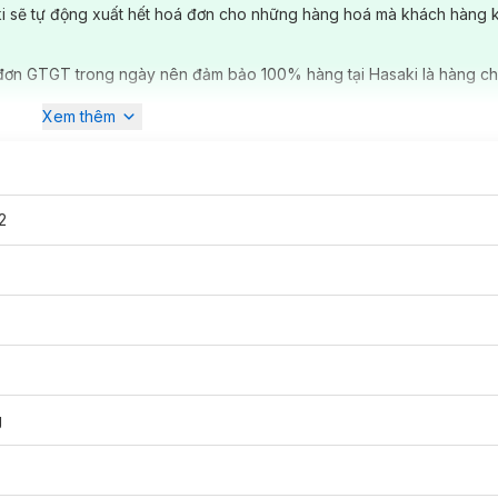
ki sẽ tự động xuất hết hoá đơn cho những hàng hoá mà khách hàng 
đơn GTGT trong ngày nên đảm bảo 100% hàng tại Hasaki là hàng ch
Xem thêm
2
g môi hương nước ngọt của Lip Smacker,
được lấy cảm hứng từ những l
n dưỡng độc đáo,
mang hương vị chân thực như bản gốc đem vào trong 
đồng thời còn giúp dưỡng ẩm môi bạn trong thời gian dài.
Son Dưỡng
cấp và dưỡng ẩm, cho bờ môi sảng khoái dài lâu. Tất cả đều chứa đựn
g
mang đến cho bạn cảm giác sảng khoái dài lâu.