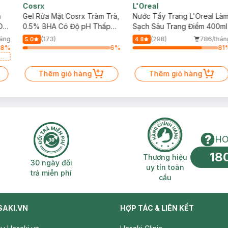
Cosrx
L'Oreal
h
Gel Rửa Mặt Cosrx Tràm Trà,
Nước Tẩy Trang L'Oreal Là
Da
0.5% BHA Có Độ pH Thấp
Sạch Sâu Trang Điểm 400ml
150ml
háng
(173)
(298)
786/thán
5.0
4.8
88
%
6
%
81
a
Thêm giỏ hàng
Thêm giỏ hàng
HO
18
n phí 2H
30 ngày đổi trả miễn phí
Thương hiệu uy 
Thương hiệu
30 ngày đổi
uy tín toàn
trả miễn phí
cầu
như hương vị của loại nước này ở ngoài đời thực.
iúp dưỡng ẩm và làm mềm da môi, ngăn ngừa tình trạng khô ráp, bong
SAKI.VN
HỢP TÁC & LIÊN KẾT
tươi tắn và hồng hào, có sức sống hơn.