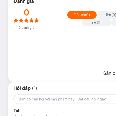
Đánh giá
0
Tất cả
(
0
)
5
(
0
2
(
0
)
0
đánh giá
Sản p
Hỏi đáp
(1)
Tnhi