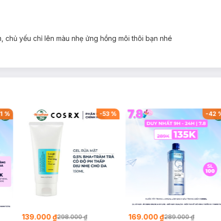
 chủ yếu chỉ lên màu nhẹ ửng hồng môi thôi bạn nhé
1
%
-
53
%
-
42
139.000 ₫
169.000 ₫
298.000 ₫
289.000 ₫