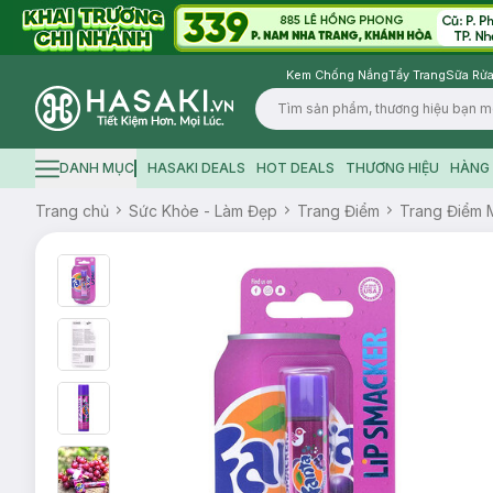
Kem Chống Nắng
Tẩy Trang
Sữa Rửa
Logo
DANH MỤC
HASAKI DEALS
HOT DEALS
THƯƠNG HIỆU
HÀNG 
Hamburger icon
Trang chủ
Sức Khỏe - Làm Đẹp
Trang Điểm
Trang Điểm 