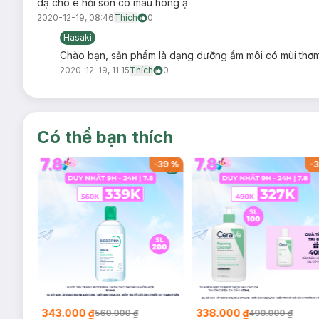
dạ cho e hỏi son có màu hong ạ
2020-12-19, 08:46
Thích
0
Hasaki
Chào bạn, sản phẩm là dạng dưỡng ẩm môi có mùi thơm,
2020-12-19, 11:15
Thích
0
Có thể bạn thích
-
37
%
-
39
%
-
3
343.000 ₫
338.000 ₫
560.000 ₫
490.000 ₫