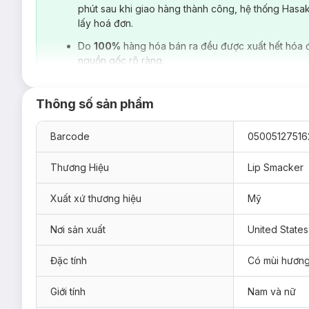
phút sau khi giao hàng thành công, hệ thống Hasa
lấy hoá đơn.
Do
100%
hàng hóa bán ra đều được xuất hết hóa 
nguồn gốc rõ ràng.
Thông số sản phẩm
Barcode
05005127516
Thương Hiệu
Lip Smacker
Xuất xứ thương hiệu
Mỹ
Lip Smacker Beverages Collection
là bộ sưu tập son dưỡn
được yêu thích nhất mọi thời đại để cho ra đời những thỏi so
Nơi sản xuất
United States
đánh thức cảm xúc và nhanh chóng làm dịu cơn khát của bạn, 
Fanta Lip Balm, Grape
là thỏi son vừa dưỡng, vừa làm mềm, 
Đặc tính
Có mùi hươn
mang tên Lip Smacker vị Coca Cola này. Hương Fanta nho sẽ 
Giới tính
Nam và nữ