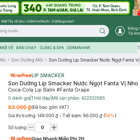
 Mặt
Tẩy tế bào chết
Ariel
Nước Giặt
Bagsmart
Đăng 
Search icon
Tài kh
T
MỚI VỀ
BÁN CHẠY
CLINIC & SPA
DERMAHAIR
Môi
Son Dưỡng Môi
Son Dưỡng Lip Smacker Nước Ngọt Fanta Vị
LIP SMACKER
Son Dưỡng Lip Smacker Nước Ngọt Fanta Vị Nho
Coca-Cola Lip Balm #Fanta Grape
0
đánh giá
|
1
Hỏi đáp
|
Mã sản phẩm:
422202085
63.000 ₫
(Đã bao gồm VAT)
Giá thị trường:
149.000 ₫
- Tiết kiệm:
86.000 ₫
(
58
%
)
Số lượng:
Giao Nhanh Miễn Phí 2H