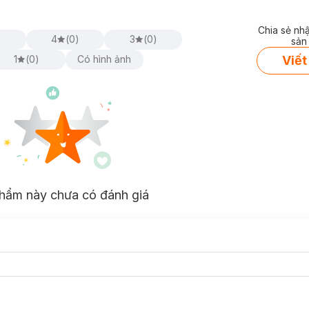
Chia sẻ nh
)
4
(
0
)
3
(
0
)
sản
Viết
1
(
0
)
Có hình ảnh
hẩm này chưa có đánh giá