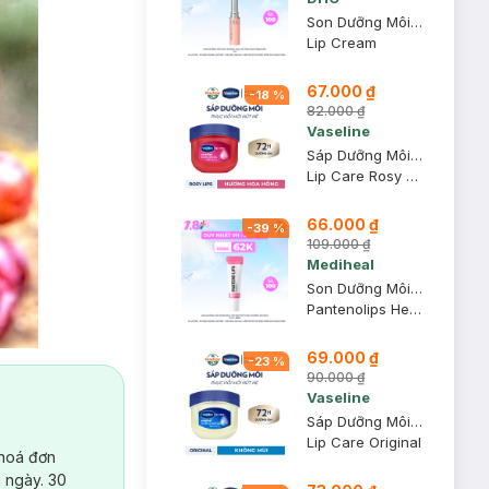
Son Dưỡng Môi DHC Không Màu Hỗ Trợ Giảm Thâm Môi 1.5g
Lip Cream
67.000 ₫
-
18
%
82.000 ₫
Vaseline
Sáp Dưỡng Môi Vaseline Hồng Xinh 7g
Lip Care Rosy Lips
66.000 ₫
-
39
%
109.000 ₫
Mediheal
Son Dưỡng Môi Mediheal Hỗ Trợ Mờ Thâm, Dưỡng Ẩm Ban Ngày 10ml
Pantenolips Healssence
69.000 ₫
-
23
%
90.000 ₫
Vaseline
Sáp Dưỡng Môi Vaseline Mềm Mịn 7g
Lip Care Original
 hoá đơn
 ngày. 30