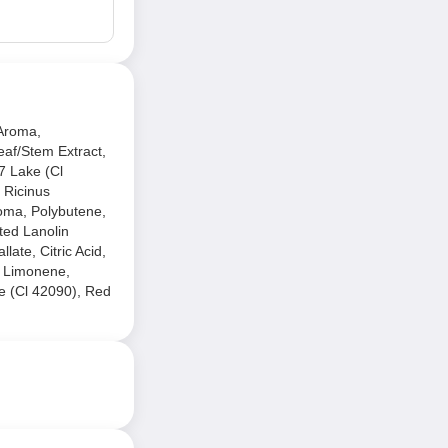
/Aroma,
eaf/Stem Extract,
7 Lake (Cl
 Ricinus
roma, Polybutene,
ted Lanolin
late, Citric Acid,
, Limonene,
ke (Cl 42090), Red