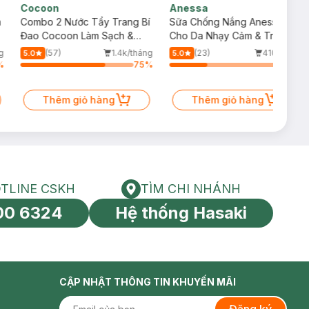
Cocoon
Anessa
m
Combo 2 Nước Tẩy Trang Bí
Sữa Chống Nắng Anessa
Đao Cocoon Làm Sạch &
Cho Da Nhạy Cảm & Trẻ Em
Giảm Dầu 500ml
60ml (Mới)
g
(57)
1.4k/tháng
(23)
410/tháng
5.0
5.0
%
75
%
33
%
Thêm giỏ hàng
Thêm giỏ hàng
TLINE CSKH
TÌM CHI NHÁNH
HOTLINE CSKH
Tìm chi nhánh
00 6324
Hệ thống Hasaki
tín toàn cầu
 tróc.
CẬP NHẬT THÔNG TIN KHUYẾN MÃI