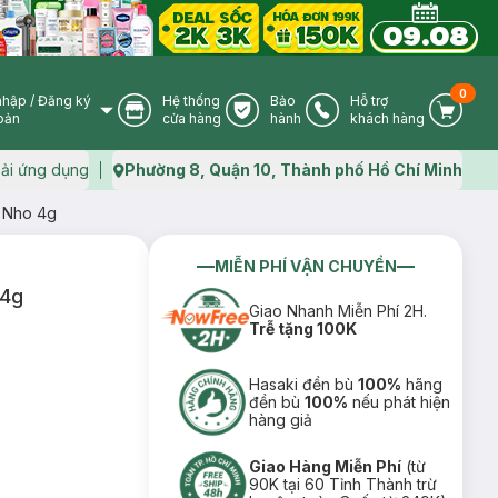
0
nhập
/
Đăng ký
Hệ thống
Bảo
Hỗ trợ
User Icon
Store Icon
Warranty Icon
Phone Icon
Cart I
oản
cửa hàng
hành
khách hàng
ải ứng dụng
Phường 8, Quận 10, Thành phố Hồ Chí Minh
Map icon
 Nho 4g
MIỄN PHÍ VẬN CHUYỂN
 4g
Giao Nhanh Miễn Phí 2H.
Trễ tặng 100K
Hasaki đền bù
100%
hãng
đền bù
100%
nếu phát hiện
hàng giả
Giao Hàng Miễn Phí
(từ
90K tại 60 Tỉnh Thành trừ