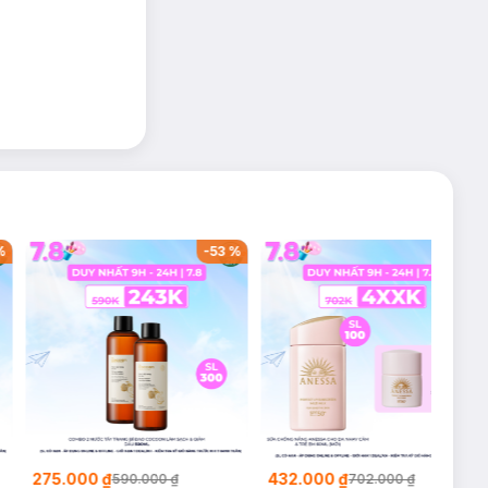
%
-
53
%
-
38
%
275.000 ₫
432.000 ₫
590.000 ₫
702.000 ₫