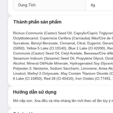
Dung Tích
4g
Thành phần sản phẩm
Ricinus Communis (Castor) Seed Oil, Caprylic/Capric Triglycer
Octyldodecanol, Copernicia Cerifera (Carnauba) Wax/Cire de C
Sucralose, Benzyl Benzoate, Cinnamal, Citral, Eugenol, Gerani
15850), Yellow 5 Lake (Cl 19140), Blue 1 Lake (Cl 42090), Red
Communis (Castor) Seed Oil, Cetyl Acetate, Beeswax/Cire dAbei
Sesamum Indicum (Sesame) Seed Oil, Propylene Glycol, Ozoker
Alcohol, Mineral Oil/Huile Minerale, Hydrogenated Soy Glyceride
Polyester-3, Neotame, Sodium Saccharin, Limonene, Anise Alcoh
Linalool, Methyl 2-Octynoate. May Contain Titanium Dioxide (
6 Lake (Cl 15850), Red 28 (Cl 45410), Iron Oxides (Cl 77491,
Hướng dẫn sử dụng
Mở nắp son. Xoa đều và nhẹ nhàng lên môi theo số lần tùy ý