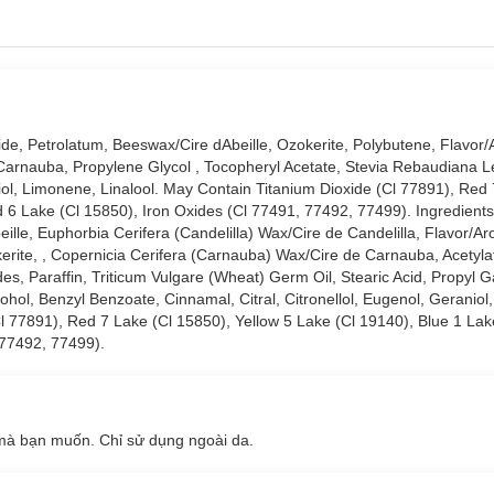
ide, Petrolatum, Beeswax/Cire dAbeille, Ozokerite, Polybutene, Flavor
arnauba, Propylene Glycol , Tocopheryl Acetate, Stevia Rebaudiana L
ol, Limonene, Linalool. May Contain Titanium Dioxide (Cl 77891), Red 
 6 Lake (Cl 15850), Iron Oxides (Cl 77491, 77492, 77499). Ingredients
lle, Euphorbia Cerifera (Candelilla) Wax/Cire de Candelilla, Flavor/A
ite, , Copernicia Cerifera (Carnauba) Wax/Cire de Carnauba, Acetyla
s, Paraffin, Triticum Vulgare (Wheat) Germ Oil, Stearic Acid, Propyl Gal
ol, Benzyl Benzoate, Cinnamal, Citral, Citronellol, Eugenol, Geraniol
Cl 77891), Red 7 Lake (Cl 15850), Yellow 5 Lake (Cl 19140), Blue 1 La
 77492, 77499).
 mà bạn muốn. Chỉ sử dụng ngoài da.