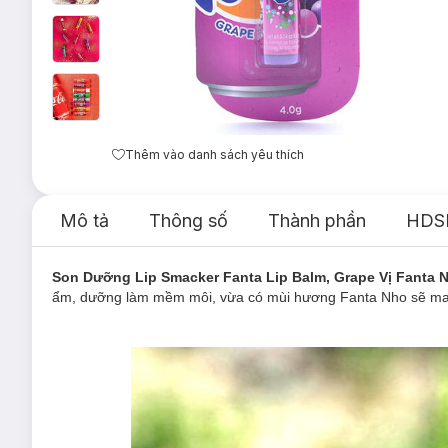
Thêm vào danh sách yêu thích
Mô tả
Thông số
Thành phần
HDS
Son Dưỡng Lip Smacker Fanta Lip Balm, Grape Vị Fanta
ẩm, dưỡng làm mềm môi, vừa có mùi hương Fanta Nho sẽ mang