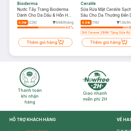
Bioderma
CeraVe
rma
Nước Tẩy Trang Bioderma
Sữa Rửa Mặt CeraVe Sạc
m
Dành Cho Da Dầu & Hỗn Hợp
Sâu Cho Da Thường Đến 
500ml
Dầu 473ml
/tháng
(228)
698/tháng
(116)
1.5k/t
4.9
4.9
34
%
44
%
Bill Cerave 299K Tặng Sữa Rử
Mặt Cerave 30ml (SL có hạn)
Thêm giỏ hàng
Thêm giỏ hàng
Thanh toán khi nhận hàng
Giao nhanh miễ
Thanh toán
Giao nhanh
khi nhận
Ưu thế nổi bật:
miễn phí 2H
hàng
Son mang hương vị Fanta nho ngon ngọt, hấp dẫn y hệt 
Thành phần chứa
Dầu Thầu Dầu, Dầu Mè, Vitamin E
g
HỖ TRỢ KHÁCH HÀNG
VỀ HA
Hỗ trợ làm giảm thâm môi hiệu quả, giúp đôi môi trông 