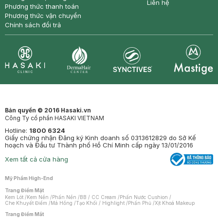
Liên hệ
Phương thức thanh toán
Phương thức vận chuyển
Chính sách đổi trả
Synctives
Clinic
Dermahair
Mastige
Bản quyền © 2016 Hasaki.vn
Công Ty cổ phần HASAKI VIETNAM
Hotline:
1800 6324
Giấy chứng nhận Đăng ký Kinh doanh số 0313612829 do Sở Kế
hoạch và Đầu tư Thành phố Hồ Chí Minh cấp ngày 13/01/2016
Xem tất cả cửa hàng
Mỹ Phẩm High-End
Trang Điểm Mặt
Kem Lót
/
Kem Nền
/
Phấn Nền
/
BB / CC Cream
/
Phấn Nước Cushion
/
Che Khuyết Điểm
/
Má Hồng
/
Tạo Khối / Highlight
/
Phấn Phủ
/
Xịt Khoá Makeup
Trang Điểm Mắt