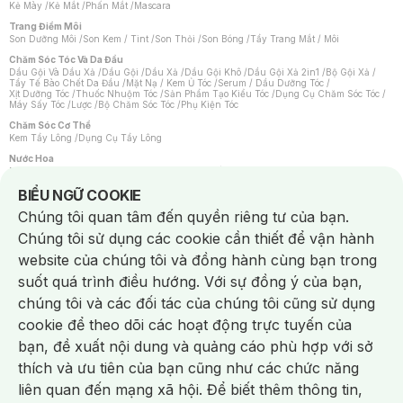
Kẻ Mày
/
Kẻ Mắt
/
Phấn Mắt
/
Mascara
Trang Điểm Môi
Son Dưỡng Môi
/
Son Kem / Tint
/
Son Thỏi
/
Son Bóng
/
Tẩy Trang Mắt / Môi
Chăm Sóc Tóc Và Da Đầu
Dầu Gội Và Dầu Xả
/
Dầu Gội
/
Dầu Xả
/
Dầu Gội Khô
/
Dầu Gội Xả 2in1
/
Bộ Gội Xả
/
Tẩy Tế Bào Chết Da Đầu
/
Mặt Nạ / Kem Ủ Tóc
/
Serum / Dầu Dưỡng Tóc
/
Xịt Dưỡng Tóc
/
Thuốc Nhuộm Tóc
/
Sản Phẩm Tạo Kiểu Tóc
/
Dụng Cụ Chăm Sóc Tóc
/
Máy Sấy Tóc
/
Lược
/
Bộ Chăm Sóc Tóc
/
Phụ Kiện Tóc
Chăm Sóc Cơ Thể
Kem Tẩy Lông
/
Dụng Cụ Tẩy Lông
Nước Hoa
Nước Hoa Nữ
/
Nước Hoa Nam
/
Nước Hoa Cao Cấp
/
Xịt Thơm Toàn Thân
/
Nước Hoa Vùng Kín
Notice about cookies usage
BIỂU NGỮ COOKIE
Chăm Sóc Cá Nhân
Chúng tôi quan tâm đến quyền riêng tư của bạn.
Chống Muỗi
/
Khẩu Trang
/
Máy Massage
/
Mặt Nạ Xông Hơi
/
Nước Rửa Tay
/
Sản Phẩm Chăm Sóc Khác
/
Bàn Chải Đánh Răng
/
Bàn Chải Điện
/
Chúng tôi sử dụng các cookie cần thiết để vận hành
Hỗ Trợ Trắng Răng
/
Kem Đánh Răng
/
Máy Tăm Nước
/
Nước Súc Miệng
/
Tăm / Chỉ Nha Khoa
/
Xịt Thơm Miệng
/
Dung Dịch Vệ Sinh
/
Dưỡng Vùng Kín
/
website của chúng tôi và đồng hành cùng bạn trong
Khăn Ướt Vệ Sinh Vùng Kín
/
Băng Vệ Sinh
/
Tampon
/
Bọt Cạo Râu
/
Dao Cạo Râu
/
Máy Cạo Râu
suốt quá trình điều hướng. Với sự đồng ý của bạn,
Vấn Đề Về Da
chúng tôi và các đối tác của chúng tôi cũng sử dụng
Da Dầu / Lỗ Chân Lông To
/
Da Khô / Mất Nước
/
Da Lão Hóa
/
Da Mụn
/
Da Nhạy Cảm / Kích Ứng
/
Da Xỉn Màu
/
Thâm / Nám / Tàn Nhang
/
cookie để theo dõi các hoạt động trực tuyến của
Quầng Thâm & Bọng Mắt
/
Sẹo
/
Viêm Da Cơ Địa
bạn, đề xuất nội dung và quảng cáo phù hợp với sở
Dụng Cụ / Phụ Kiện Chăm Sóc Da
Chat i
Bông Tẩy Trang
/
Khăn Lau Mặt Khô
/
Dụng Cụ / Máy Rửa Mặt
/
Máy Chăm Sóc Da
/
thích và ưu tiên của bạn cũng như các chức năng
Dụng Cụ Chăm Sóc Khác
liên quan đến mạng xã hội. Để biết thêm thông tin,