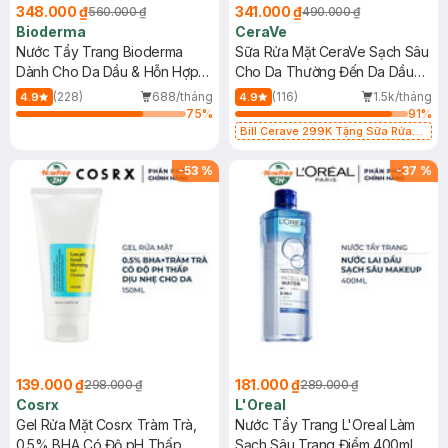
348.000 ₫
341.000 ₫
560.000 ₫
490.000 ₫
Bioderma
CeraVe
Nước Tẩy Trang Bioderma
Sữa Rửa Mặt CeraVe Sạch Sâu
Dành Cho Da Dầu & Hỗn Hợp
Cho Da Thường Đến Da Dầu
500ml
473ml
(228)
688/tháng
(116)
1.5k/tháng
4.9
4.9
75
%
91
%
Bill Cerave 299K Tặng Sữa Rửa
Mặt Cerave 30ml (SL có hạn)
-
53
%
-
37
%
139.000 ₫
181.000 ₫
298.000 ₫
289.000 ₫
Cosrx
L'Oreal
Gel Rửa Mặt Cosrx Tràm Trà,
Nước Tẩy Trang L'Oreal Làm
0.5% BHA Có Độ pH Thấp
Sạch Sâu Trang Điểm 400ml