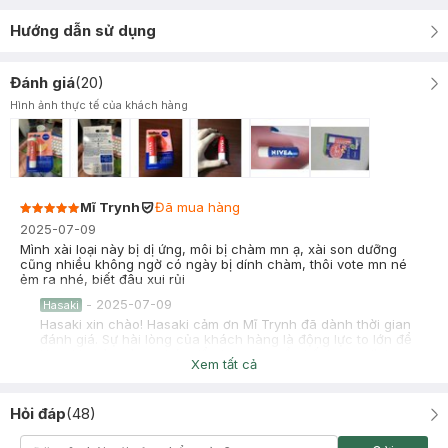
Hướng dẫn sử dụng
Đánh giá
(
20
)
Hình ảnh thực tế của khách hàng
Mĩ Trynh
Đã mua hàng
2025-07-09
Mình xài loại này bị dị ứng, môi bị chàm mn ạ, xài son dưỡng
cũng nhiều không ngờ có ngày bị dính chàm, thôi vote mn né
ẻm ra nhé, biết đâu xui rủi
-
2025-07-09
Hasaki
Hasaki xin chào! Hasaki cảm ơn Mĩ Trynh đã dành thời gian
đánh giá. Sự hài lòng của khách hàng là động lực to lớn để
Hasaki ngày càng phát triển hơn nữa về chất lượng dịch vụ.
Xem tất cả
Cảm ơn bạn đã tin tưởng và mua sắm tại Hasaki!
Hồng Dung
Đã mua hàng
Hỏi đáp
(
48
)
2025-06-06
2 cây giá 60k hả shop