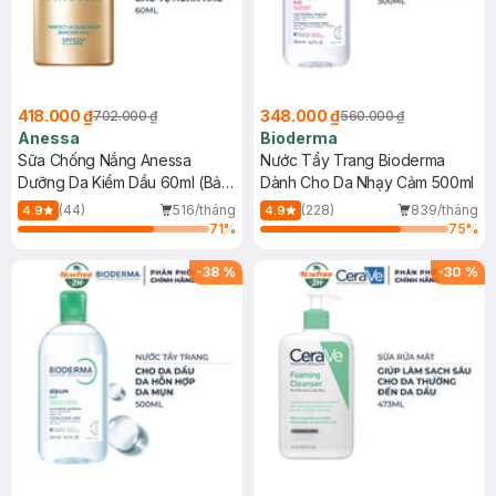
418.000 ₫
348.000 ₫
702.000 ₫
560.000 ₫
Anessa
Bioderma
Sữa Chống Nắng Anessa
Nước Tẩy Trang Bioderma
Dưỡng Da Kiềm Dầu 60ml (Bản
Dành Cho Da Nhạy Cảm 500ml
Mới)
(44)
516/tháng
(228)
839/tháng
4.9
4.9
71
%
75
%
-
38
%
-
30
%