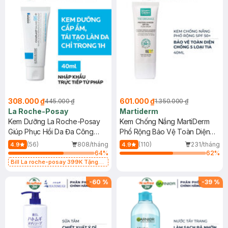
308.000 ₫
601.000 ₫
445.000 ₫
1.350.000 ₫
La Roche-Posay
Martiderm
Kem Dưỡng La Roche-Posay
Kem Chống Nắng MartiDerm
Giúp Phục Hồi Da Đa Công
Phổ Rộng Bảo Vệ Toàn Diện
Dụng 40ml
40ml
(56)
808/tháng
(110)
231/tháng
4.9
4.9
64
%
62
%
Bill La roche-posay 399K Tặng
Gel rửa mặt da dầu nhạy cảm 50ml
(SL có hạn)
-
60
%
-
39
%