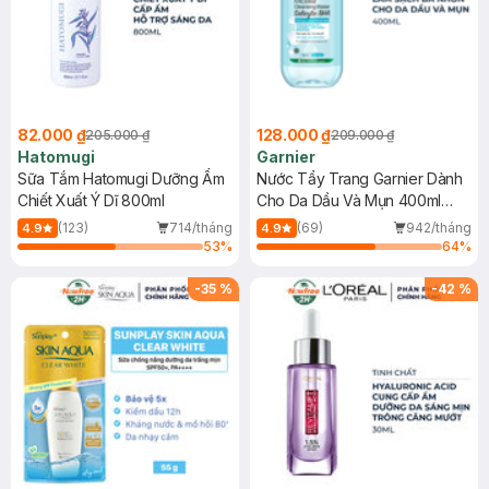
82.000 ₫
128.000 ₫
205.000 ₫
209.000 ₫
Hatomugi
Garnier
Sữa Tắm Hatomugi Dưỡng Ẩm
Nước Tẩy Trang Garnier Dành
Chiết Xuất Ý Dĩ 800ml
Cho Da Dầu Và Mụn 400ml
(Mới)
(123)
714/tháng
(69)
942/tháng
4.9
4.9
53
%
64
%
-
35
%
-
42
%