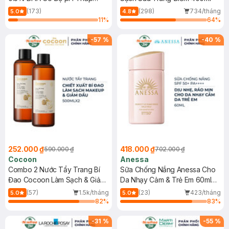
150ml
(173)
(298)
734/tháng
5.0
4.8
11
%
64
%
-
57
%
-
40
%
252.000 ₫
418.000 ₫
590.000 ₫
702.000 ₫
Cocoon
Anessa
Combo 2 Nước Tẩy Trang Bí
Sữa Chống Nắng Anessa Cho
Đao Cocoon Làm Sạch & Giảm
Da Nhạy Cảm & Trẻ Em 60ml
Dầu 500ml
(Mới)
(57)
1.5k/tháng
(23)
423/tháng
5.0
5.0
82
%
83
%
-
31
%
-
55
%