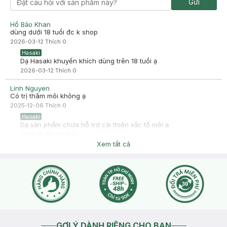
Gửi
-
2025-06-06
Hasaki
Hasaki xin chào! Hasaki cảm ơn Hồng Dung đã dành thời gian
Hồ Bảo Khan
đánh giá. Sự hài lòng của khách hàng là động lực to lớn để
dùng dưới 18 tuổi đc k shop
Hasaki ngày càng phát triển hơn nữa về chất lượng dịch vụ.
2026-03-12
Thích
0
Cảm ơn bạn đã tin tưởng và mua sắm tại Hasaki!
Hasaki
Dạ Hasaki khuyến khích dùng trên 18 tuổi ạ
2026-03-12
Thích
0
Linh Nguyen
Có trị thâm môi không ạ
2025-12-06
Thích
0
Hasaki
Dạ sản phẩm chưa hỗ trợ cải thiện sắc tố môi ạ
2025-12-06
Thích
0
Xem tất cả
GỢI Ý DÀNH RIÊNG CHO BẠN