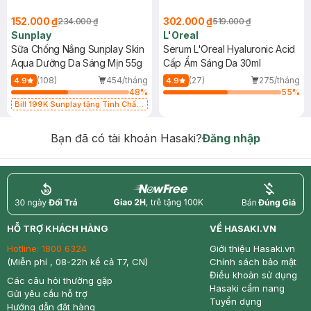
152.000 ₫
302.000 ₫
234.000 ₫
519.000 ₫
Sunplay
L'Oreal
Sữa Chống Nắng Sunplay Skin
Serum L'Oreal Hyaluronic Acid
Aqua Dưỡng Da Sáng Mịn 55g
Cấp Ẩm Sáng Da 30ml
(108)
454/tháng
(27)
275/tháng
4.9
4.9
48
%
55
%
Bill 199K Sunplay tặng Tinh Chất
Chống Nắng 7g trị giá 30K (SL có
hạn)
Bạn đã có tài khoản Hasaki?
Đăng nhập
return
nowfree
price
HỖ TRỢ KHÁCH HÀNG
VỀ HASAKI.VN
Hotline:
1800 6324
Giới thiệu Hasaki.vn
(Miễn phí , 08-22h kể cả T7, CN)
Chính sách bảo mật
Điều khoản sử dụng
Các câu hỏi thường gặp
Hasaki cẩm nang
Gửi yêu cầu hỗ trợ
Tuyển dụng
Hướng dẫn đặt hàng