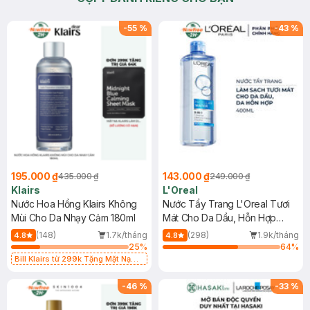
-
55
%
-
43
%
195.000 ₫
143.000 ₫
435.000 ₫
249.000 ₫
Klairs
L'Oreal
Nước Hoa Hồng Klairs Không
Nước Tẩy Trang L'Oreal Tươi
Mùi Cho Da Nhạy Cảm 180ml
Mát Cho Da Dầu, Hỗn Hợp
400ml
(148)
1.7k/tháng
(298)
1.9k/tháng
4.8
4.8
25
%
64
%
Bill Klairs từ 299k Tặng Mặt Nạ
Làm Dịu Da & Kiểm Soát Dầu Nhờn
25ml (SL Có Hạn)
-
46
%
-
33
%