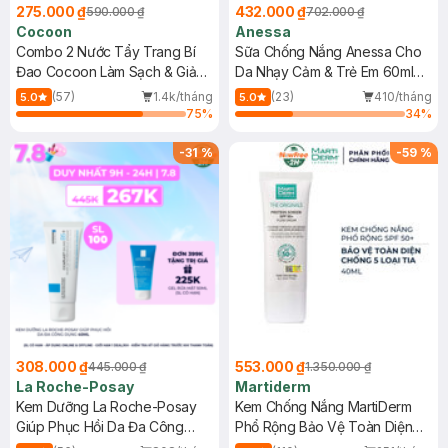
275.000 ₫
432.000 ₫
590.000 ₫
702.000 ₫
Cocoon
Anessa
Combo 2 Nước Tẩy Trang Bí
Sữa Chống Nắng Anessa Cho
Đao Cocoon Làm Sạch & Giảm
Da Nhạy Cảm & Trẻ Em 60ml
Dầu 500ml
(Mới)
(57)
1.4k/tháng
(23)
410/tháng
5.0
5.0
75
%
34
%
-
31
%
-
59
%
308.000 ₫
553.000 ₫
445.000 ₫
1.350.000 ₫
La Roche-Posay
Martiderm
Kem Dưỡng La Roche-Posay
Kem Chống Nắng MartiDerm
Giúp Phục Hồi Da Đa Công
Phổ Rộng Bảo Vệ Toàn Diện
Dụng 40ml
40ml