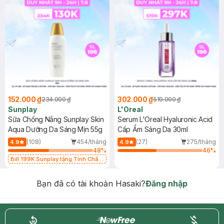
152.000 ₫
302.000 ₫
234.000 ₫
519.000 ₫
Sunplay
L'Oreal
Sữa Chống Nắng Sunplay Skin
Serum L'Oreal Hyaluronic Acid
Aqua Dưỡng Da Sáng Mịn 55g
Cấp Ẩm Sáng Da 30ml
(108)
454/tháng
(27)
275/tháng
4.9
4.9
48
%
46
%
Bill 199K Sunplay tặng Tinh Chất
Chống Nắng 7g trị giá 30K (SL có
hạn)
Bạn đã có tài khoản Hasaki?
Đăng nhập