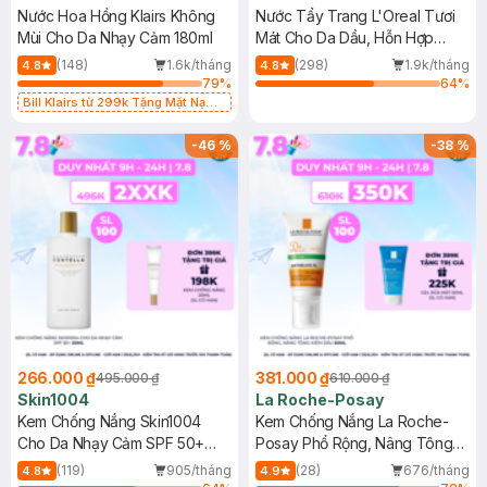
Nước Hoa Hồng Klairs Không
Nước Tẩy Trang L'Oreal Tươi
Mùi Cho Da Nhạy Cảm 180ml
Mát Cho Da Dầu, Hỗn Hợp
400ml
(148)
1.6k/tháng
(298)
1.9k/tháng
4.8
4.8
79
%
64
%
Bill Klairs từ 299k Tặng Mặt Nạ
Làm Dịu Da & Kiểm Soát Dầu Nhờn
25ml (SL Có Hạn)
-
46
%
-
38
%
266.000 ₫
381.000 ₫
495.000 ₫
610.000 ₫
Skin1004
La Roche-Posay
Kem Chống Nắng Skin1004
Kem Chống Nắng La Roche-
Cho Da Nhạy Cảm SPF 50+
Posay Phổ Rộng, Nâng Tông
50ml
Kiềm Dầu 50ml
(119)
905/tháng
(28)
676/tháng
4.8
4.9