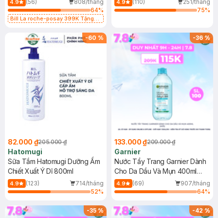
(56)
808/tháng
(110)
251/tháng
4.9
4.9
64
%
75
%
Bill La roche-posay 399K Tặng
Gel rửa mặt da dầu nhạy cảm 50ml
(SL có hạn)
-
60
%
-
36
%
82.000 ₫
133.000 ₫
205.000 ₫
209.000 ₫
Hatomugi
Garnier
Sữa Tắm Hatomugi Dưỡng Ẩm
Nước Tẩy Trang Garnier Dành
Chiết Xuất Ý Dĩ 800ml
Cho Da Dầu Và Mụn 400ml
(Mới)
(123)
714/tháng
(69)
907/tháng
4.9
4.9
52
%
64
%
-
35
%
-
42
%