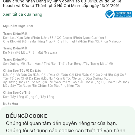
Giấy chứng nhận Đăng ký Kinh doanh số 0313612829 do Sở Kế
hoạch và Đầu tư Thành phố Hồ Chí Minh cấp ngày 13/01/2016
Xem tất cả cửa hàng
Mỹ Phẩm High-End
Trang Điểm Mặt
Kem Lót
/
Kem Nền
/
Phấn Nền
/
BB / CC Cream
/
Phấn Nước Cushion
/
Che Khuyết Điểm
/
Má Hồng
/
Tạo Khối / Highlight
/
Phấn Phủ
/
Xịt Khoá Makeup
Trang Điểm Mắt
Kẻ Mày
/
Kẻ Mắt
/
Phấn Mắt
/
Mascara
Trang Điểm Môi
Son Dưỡng Môi
/
Son Kem / Tint
/
Son Thỏi
/
Son Bóng
/
Tẩy Trang Mắt / Môi
Chăm Sóc Tóc Và Da Đầu
Dầu Gội Và Dầu Xả
/
Dầu Gội
/
Dầu Xả
/
Dầu Gội Khô
/
Dầu Gội Xả 2in1
/
Bộ Gội Xả
/
Tẩy Tế Bào Chết Da Đầu
/
Mặt Nạ / Kem Ủ Tóc
/
Serum / Dầu Dưỡng Tóc
/
Xịt Dưỡng Tóc
/
Thuốc Nhuộm Tóc
/
Sản Phẩm Tạo Kiểu Tóc
/
Dụng Cụ Chăm Sóc Tóc
/
Máy Sấy Tóc
/
Lược
/
Bộ Chăm Sóc Tóc
/
Phụ Kiện Tóc
Chăm Sóc Cơ Thể
Kem Tẩy Lông
/
Dụng Cụ Tẩy Lông
Nước Hoa
Nước Hoa Nữ
/
Nước Hoa Nam
/
Nước Hoa Cao Cấp
/
Xịt Thơm Toàn Thân
/
Nước Hoa Vùng Kín
Notice about cookies usage
BIỂU NGỮ COOKIE
Chăm Sóc Cá Nhân
Chúng tôi quan tâm đến quyền riêng tư của bạn.
Chống Muỗi
/
Khẩu Trang
/
Máy Massage
/
Mặt Nạ Xông Hơi
/
Nước Rửa Tay
/
Sản Phẩm Chăm Sóc Khác
/
Bàn Chải Đánh Răng
/
Bàn Chải Điện
/
Chúng tôi sử dụng các cookie cần thiết để vận hành
Hỗ Trợ Trắng Răng
/
Kem Đánh Răng
/
Máy Tăm Nước
/
Nước Súc Miệng
/
Tăm / Chỉ Nha Khoa
/
Xịt Thơm Miệng
/
Dung Dịch Vệ Sinh
/
Dưỡng Vùng Kín
/