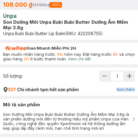
108.000 ₫
217.000 ₫
-
50
%
Unpa
Son Dưỡng Môi Unpa Bubi Bubi Butter Dưỡng Ẩm Mềm
Mại 3.8g
Unpa Bubi Bubi Butter Lip Balm
(SKU:
422208755
)
Giao Nhanh Miễn Phí 2H
Bạn muốn nhận hàng trước
10h
hôm nay. Đặt hàng trước
8h
và chọn
giao hàng
2H
ở bước thanh toán.
Xem chi tiết
Số lượng:
337
Chi nhánh tạm hết sản phẩm
Xem thêm
Mô tả sản phẩm
Son Dưỡng Môi Unpa Bubi Bubi Butter Dưỡng Ẩm Mềm Mại 3.8g là
sản phẩm dưỡng môi đến từ thương hiệu mỹ phẩm Unpa của Hàn
Quốc, công nghệ độc quyền Xpertmoist và hệ thống dưỡng ẩm
kép giúp lấp đầy rãnh môi, hạn chế tình trạng môi kh