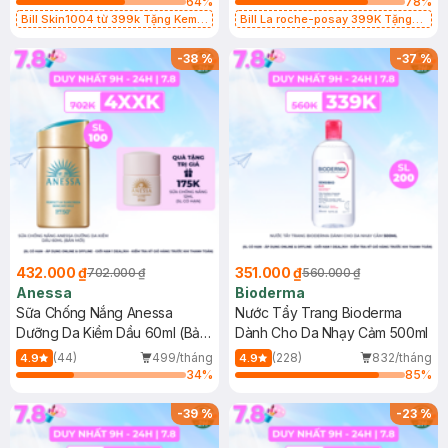
64
%
78
%
Bill Skin1004 từ 399k Tặng Kem
Bill La roche-posay 399K Tặng
Chống Nắng Cho Da Nhạy Cảm
Gel rửa mặt da dầu nhạy cảm 50ml
SPF 50+ 20ml (SL Có Hạn)
(SL có hạn)
-
38
%
-
37
%
432.000 ₫
351.000 ₫
702.000 ₫
560.000 ₫
Anessa
Bioderma
Sữa Chống Nắng Anessa
Nước Tẩy Trang Bioderma
Dưỡng Da Kiềm Dầu 60ml (Bản
Dành Cho Da Nhạy Cảm 500ml
Mới)
(44)
499/tháng
(228)
832/tháng
4.9
4.9
34
%
85
%
-
39
%
-
23
%