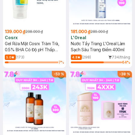
139.000 ₫
181.000 ₫
298.000 ₫
289.000 ₫
Cosrx
L'Oreal
Gel Rửa Mặt Cosrx Tràm Trà,
Nước Tẩy Trang L'Oreal Làm
0.5% BHA Có Độ pH Thấp
Sạch Sâu Trang Điểm 400ml
150ml
(173)
(298)
734/tháng
5.0
4.8
7
%
64
%
-
53
%
-
38
%