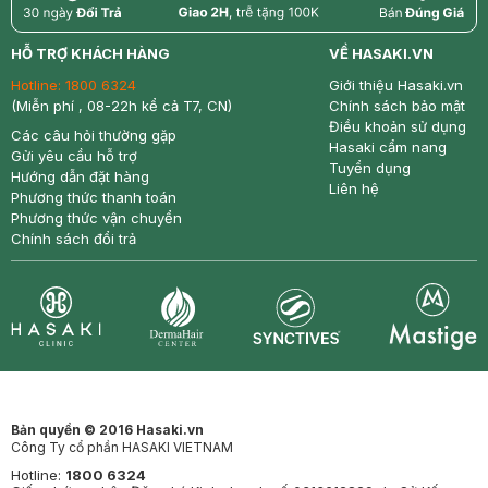
return
nowfree
price
HỖ TRỢ KHÁCH HÀNG
VỀ HASAKI.VN
Hotline:
1800 6324
Giới thiệu Hasaki.vn
(Miễn phí , 08-22h kể cả T7, CN)
Chính sách bảo mật
Điều khoản sử dụng
Các câu hỏi thường gặp
Hasaki cẩm nang
Gửi yêu cầu hỗ trợ
Tuyển dụng
Hướng dẫn đặt hàng
Liên hệ
Phương thức thanh toán
Phương thức vận chuyển
Chính sách đổi trả
Synctives
Clinic
Dermahair
Mastige
Bản quyền © 2016 Hasaki.vn
Công Ty cổ phần HASAKI VIETNAM
Hotline:
1800 6324