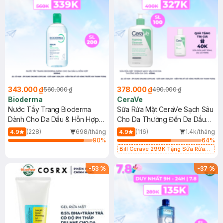
343.000 ₫
378.000 ₫
560.000 ₫
490.000 ₫
Bioderma
CeraVe
Nước Tẩy Trang Bioderma
Sữa Rửa Mặt CeraVe Sạch Sâu
Dành Cho Da Dầu & Hỗn Hợp
Cho Da Thường Đến Da Dầu
500ml
473ml
(228)
698/tháng
(116)
1.4k/tháng
4.9
4.9
90
%
64
%
Bill Cerave 299K Tặng Sữa Rửa
Mặt Cerave 30ml (SL có hạn)
-
53
%
-
37
%