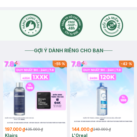
GỢI Ý DÀNH RIÊNG CHO BẠN
-
55
%
-
42
%
197.000 ₫
144.000 ₫
435.000 ₫
249.000 ₫
Klairs
L'Oreal