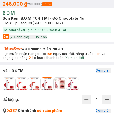
246.000 ₫
293.000 ₫
-
16
%
B.O.M
Son Kem B.O.M #04 TMI - Đỏ Chocolate 4g
OMG! Lip Lacquer
(SKU:
343100047
)
Số công bố với Bộ Y Tế : 121616/20/CBMP-QLD
5
(
7
Đánh giá)
|
3
Hỏi đáp
Start Icon
Giao Nhanh Miễn Phí 2H
Bạn muốn nhận hàng trước
10h
ngày mai. Đặt hàng trước
24h
và
chọn giao hàng
2H
ở bước thanh toán.
Xem chi tiết
Xem thêm
Màu
:
04 TMI
Số lượng:
0/337
Chi nhánh
còn sản phẩm
Xem thêm