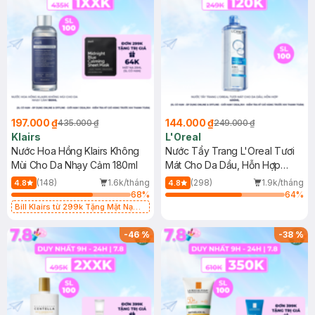
197.000 ₫
144.000 ₫
435.000 ₫
249.000 ₫
Klairs
L'Oreal
Nước Hoa Hồng Klairs Không
Nước Tẩy Trang L'Oreal Tươi
Mùi Cho Da Nhạy Cảm 180ml
Mát Cho Da Dầu, Hỗn Hợp
400ml
(148)
1.6k/tháng
(298)
1.9k/tháng
4.8
4.8
68
%
64
%
Bill Klairs từ 299k Tặng Mặt Nạ
Làm Dịu Da & Kiểm Soát Dầu Nhờn
25ml (SL Có Hạn)
-
46
%
-
38
%