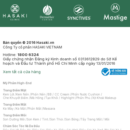
Synctives
Clinic
Dermahair
Mastige
Bản quyền © 2016 Hasaki.vn
Công Ty cổ phần HASAKI VIETNAM
Hotline:
1800 6324
Giấy chứng nhận Đăng ký Kinh doanh số 0313612829 do Sở Kế
hoạch và Đầu tư Thành phố Hồ Chí Minh cấp ngày 13/01/2016
Xem tất cả cửa hàng
Mỹ Phẩm High-End
Trang Điểm Mặt
Kem Lót
/
Kem Nền
/
Phấn Nền
/
BB / CC Cream
/
Phấn Nước Cushion
/
Che Khuyết Điểm
/
Má Hồng
/
Tạo Khối / Highlight
/
Phấn Phủ
/
Xịt Khoá Makeup
Trang Điểm Mắt
Kẻ Mày
/
Kẻ Mắt
/
Phấn Mắt
/
Mascara
Trang Điểm Môi
Son Dưỡng Môi
/
Son Kem / Tint
/
Son Thỏi
/
Son Bóng
/
Tẩy Trang Mắt / Môi
Chăm Sóc Tóc Và Da Đầu