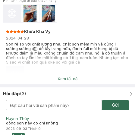
Hình ảnh thực tế của khách hàng
Khưu Khả Vy
2024-04-28
Son rẻ so với chất lượng nha, chất son mềm mịn và cũng lì
sương sương :)))) dễ tẩy trang nữa, đánh full môi hong bị dừ
Nhược điểm là màu không chuẩn đỏ cam nha, nó là đỏ thuần á,
đánh ra tay lẫn lên môi không có 1 tí gì cam luôn. Nhưng tạm cho
5 sao vì chất son quá oke so với giá cả
Xem tất cả
Mỹ tiên
Đã mua hàng
Hỏi đáp
(
3
)
2021-11-21
Dầy môi quá
Gửi
Huỳnh Thúy
dòng son này có chì không
2023-09-03
Thích
0