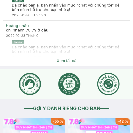
Hasaki
Dạ chào bạn ạ, bạn nhấn vào mục "chat với chúng tôi" để
bên mình hỗ trợ cho bạn nhé ạ!
2023-09-03
Thích
0
Hoàng châu
chi nhánh 78 79 ở đâu
2022-10-23
Thích
0
Hasaki
Dạ chào bạn ạ, bạn nhấn vào mục "chat với chúng tôi" để
bên mình hỗ trợ cho bạn nhé ạ!
2022-10-23
Thích
0
Xem tất cả
GỢI Ý DÀNH RIÊNG CHO BẠN
-
55
%
-
42
%