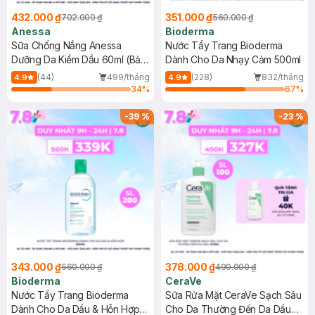
432.000 ₫
351.000 ₫
702.000 ₫
560.000 ₫
Anessa
Bioderma
Sữa Chống Nắng Anessa
Nước Tẩy Trang Bioderma
Dưỡng Da Kiềm Dầu 60ml (Bản
Dành Cho Da Nhạy Cảm 500ml
Mới)
(44)
499/tháng
(228)
832/tháng
4.9
4.9
34
%
67
%
-
39
%
-
23
%
343.000 ₫
378.000 ₫
560.000 ₫
490.000 ₫
Bioderma
CeraVe
Nước Tẩy Trang Bioderma
Sữa Rửa Mặt CeraVe Sạch Sâu
Dành Cho Da Dầu & Hỗn Hợp
Cho Da Thường Đến Da Dầu