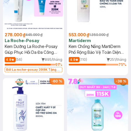
278.000 ₫
553.000 ₫
445.000 ₫
1.350.000 ₫
La Roche-Posay
Martiderm
Kem Dưỡng La Roche-Posay
Kem Chống Nắng MartiDerm
Giúp Phục Hồi Da Đa Công
Phổ Rộng Bảo Vệ Toàn Diện
Dụng 40ml
40ml
(56)
895/tháng
(110)
251/tháng
4.9
4.9
91
%
75
%
Bill La roche-posay 399K Tặng
Gel rửa mặt da dầu nhạy cảm 50ml
(SL có hạn)
-
60
%
-
36
%