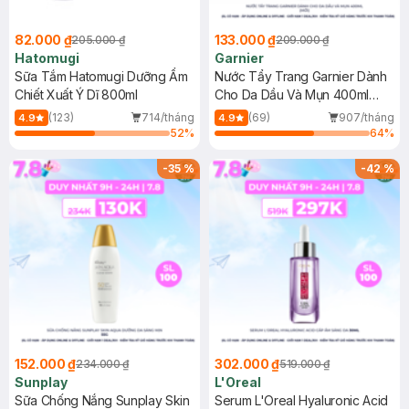
82.000 ₫
133.000 ₫
205.000 ₫
209.000 ₫
Hatomugi
Garnier
Sữa Tắm Hatomugi Dưỡng Ẩm
Nước Tẩy Trang Garnier Dành
Chiết Xuất Ý Dĩ 800ml
Cho Da Dầu Và Mụn 400ml
(Mới)
(123)
714/tháng
(69)
907/tháng
4.9
4.9
52
%
64
%
-
35
%
-
42
%
152.000 ₫
302.000 ₫
234.000 ₫
519.000 ₫
Sunplay
L'Oreal
Sữa Chống Nắng Sunplay Skin
Serum L'Oreal Hyaluronic Acid