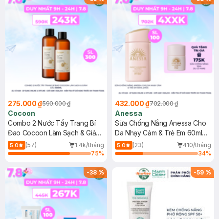
275.000 ₫
432.000 ₫
590.000 ₫
702.000 ₫
Cocoon
Anessa
Combo 2 Nước Tẩy Trang Bí
Sữa Chống Nắng Anessa Cho
Đao Cocoon Làm Sạch & Giảm
Da Nhạy Cảm & Trẻ Em 60ml
Dầu 500ml
(Mới)
(57)
1.4k/tháng
(23)
410/tháng
5.0
5.0
75
%
34
%
-
38
%
-
59
%