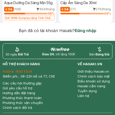
Aqua Dưỡng Da Sáng Mịn 55g
Cấp Ẩm Sáng Da 30ml
(108)
454/tháng
(27)
275/tháng
4.9
4.9
48
%
44
%
Bill 199K Sunplay tặng Tinh Chất
Chống Nắng 7g trị giá 30K (SL có
hạn)
Bạn đã có tài khoản Hasaki?
Đăng nhập
return
nowfree
price
HỖ TRỢ KHÁCH HÀNG
VỀ HASAKI.VN
Hotline:
1800 6324
Giới thiệu Hasaki.vn
(Miễn phí , 08-22h kể cả T7, CN)
Chính sách bảo mật
Điều khoản sử dụng
Các câu hỏi thường gặp
Hasaki cẩm nang
Gửi yêu cầu hỗ trợ
Tuyển dụng
Hướng dẫn đặt hàng
Liên hệ
Phương thức thanh toán
Phương thức vận chuyển
Chính sách đổi trả