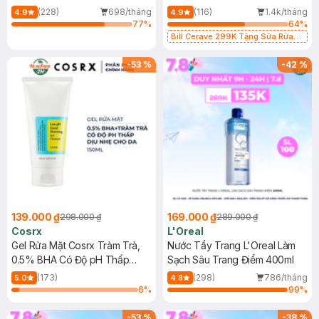
500ml
473ml
(228)
698/tháng
(116)
1.4k/tháng
4.9
4.9
77
%
64
%
Bill Cerave 299K Tặng Sữa Rửa
Mặt Cerave 30ml (SL có hạn)
-
53
%
-
42
%
139.000 ₫
169.000 ₫
298.000 ₫
289.000 ₫
Cosrx
L'Oreal
Gel Rửa Mặt Cosrx Tràm Trà,
Nước Tẩy Trang L'Oreal Làm
0.5% BHA Có Độ pH Thấp
Sạch Sâu Trang Điểm 400ml
150ml
(173)
(298)
786/tháng
5.0
4.8
6
%
99
%
-
53
%
-
38
%