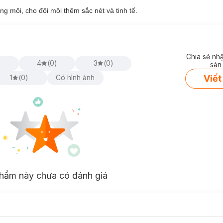
g môi, cho đôi môi thêm sắc nét và tinh tế.
Chia sẻ nh
)
4
(
0
)
3
(
0
)
sản
Viết
1
(
0
)
Có hình ảnh
g, đa dạng khiến cho mọi cô gái đều say đắm ngước nhìn. Màu son lê
 thâm hay bị khô. Son mang đến sự trẻ trung nhưng vô cùng sang trọng
hẩm này chưa có đánh giá
 thời đại mới đầy sức hút.
viên đạn cổ điển, nhưng ở dòng son kem MAC mới này dường như có mộ
cô gái có thể nhìn thấy màu son và lượng son bên trong. Hơn thế nữa 
ghiêng, đảm ảo son bám đều trên đôi môi các bạn gái mà không cần dù