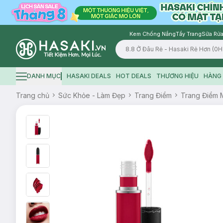
Kem Chống Nắng
Tẩy Trang
Sữa Rửa
Logo
DANH MỤC
HASAKI DEALS
HOT DEALS
THƯƠNG HIỆU
HÀNG 
Hamburger icon
Trang chủ
Sức Khỏe - Làm Đẹp
Trang Điểm
Trang Điểm 