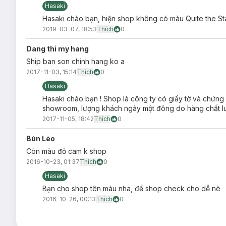
Hasaki
Hasaki chào bạn, hiện shop không có màu Quite the S
2019-03-07, 18:53
Thích
0
Son Kem MAC
Retro Matte Liquid Lipcolour
khiến phái đẹp
bám màu luôn không bết dính hay bị bột trên môi. Là dòng 
Dang thi my hang
khô môi che hoàn toàn các khuyết điểm. Các cô gái sẽ yên tâ
Ship ban son chinh hang ko a
đình đám khác, lưu màu suốt cả một ngày dài. Bạn gái có thể
2017-11-03, 15:14
Thích
0
môi. Son có mùi thơm nhẹ mát, không quá nồng rất nhẹ.
Hasaki
Hasaki chào bạn ! Shop là công ty có giấy tờ và chứng
showroom, lượng khách ngày một đông do hàng chất lư
2017-11-05, 18:42
Thích
0
Bún Lèo
Còn màu đỏ cam k shop
2016-10-23, 01:37
Thích
0
Hasaki
Bạn cho shop tên màu nha, để shop check cho dễ nè
2016-10-26, 00:13
Thích
0