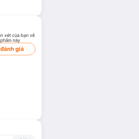
ận xét của bạn về
 phẩm này
 đánh giá
n màu chuẩn ngay
, khiến người đối
t cuộc lột xác
cây cọ
ng bút kẻ viền