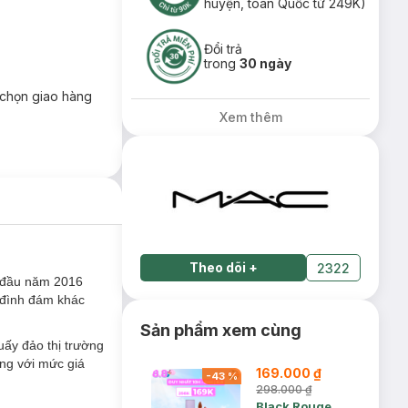
huyện, toàn Quốc từ 249K)
Đổi trả
trong
30 ngày
chọn giao hàng
Xem thêm
Theo dõi
+
2322
h đầu năm 2016
 đình đám khác
Sản phẩm xem cùng
uấy đảo thị trường
ng với mức giá
169.000 ₫
-
43
%
298.000 ₫
Black Rouge