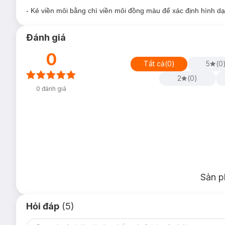
- Kẻ viền môi bằng chì viền môi đồng màu để xác định hình dạn
Đánh giá
0
Tất cả
(
0
)
5
(
0
2
(
0
)
0
đánh giá
MAC Retro Matte Liquid Lipcolour
với các màu sắc trẻ trun
từ lần đánh đầu tiên, màu sắc tự nhiên hài hòa dù môi bạn có
Sản p
diện liên tưởng đế sự mạnh mẽ rất hiện đại của phái đẹp trong
MAC Retro Matte Liquid Lipcolour
vẫn mang thiết kế hình 
Hỏi đáp
(5)
nhờ thay sự thay đổi thân son bằng nhựa trong suốt giúp các 
đánh
MAC
Retro Matte Liquid Lipcolour
được thiết kế vát n