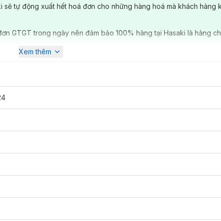
ki sẽ tự động xuất hết hoá đơn cho những hàng hoá mà khách hàng 
đơn GTGT trong ngày nên đảm bảo 100% hàng tại Hasaki là hàng ch
h đặt tại thành phố New York. Thương hiệu này được sáng lập bởi 2 ng
Xem thêm
g đầu tiên tại New York. Ban đầu,
MAC
thiết kế sản phẩm dành cho c
ược bán cho tất cả các khách hàng trên toàn thế giới. Năm 1998, thươ
 sáng lập Frank Angelo mất vào năm 1997.
Nét đặc trưng của
MAC
là
à luôn tiên phong trong việc đưa ra các xu hướng trang điểm mới nhấ
, lên hình đẹp phù hợp cho các sàn diễn, diễn viên khi lên sân khấu
24
sở hữu cho mình nhiều màu sắc từ bộ sưu tập son đa dạng của
MAC
C
ầy sức sống, một nét quyến rũ khó cưỡng lại! Dòng son kem lì được t
Retro Matte Liquid Lip Colour với những tông màu chọn lọc từ bảng m