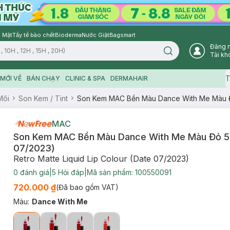
 Mặt
Tẩy tế bào chết
Bioderma
Nước Giặt
Bagsmart
Đăng 
Search icon
Tài kh
T
MỚI VỀ
BÁN CHẠY
CLINIC & SPA
DERMAHAIR
Môi
Son Kem / Tint
Son Kem MAC Bền Màu Dance With Me Màu Đ
MAC
Son Kem MAC Bền Màu Dance With Me Màu Đỏ 5
07/2023)
Retro Matte Liquid Lip Colour (Date 07/2023)
0
đánh giá
|
5
Hỏi đáp
|
Mã sản phẩm:
100550091
720.000 ₫
(Đã bao gồm VAT)
Màu
:
Dance With Me