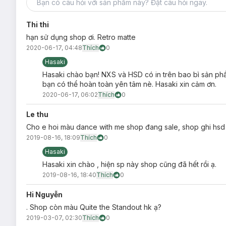
môi.
Chất Son Kem MAC Retro Matte Liquid Lipcolour
mềm
Thi thi
hạn sử dụng shop ơi. Retro matte
2020-06-17, 04:48
Thích
0
Hasaki
Hasaki chào bạn! NXS và HSD có in trên bao bì sản ph
bạn có thể hoàn toàn yên tâm nè. Hasaki xin cảm ơn.
2020-06-17, 06:02
Thích
0
Le thu
Cho e hoi màu dance with me shop đang sale, shop ghi hsd 
2019-08-16, 18:09
Thích
0
Hasaki
Hasaki xin chào , hiện sp này shop cũng đã hết rồi ạ.
2019-08-16, 18:40
Thích
0
Hi Nguyễn
. Shop còn màu Quite the Standout hk ạ?
2019-03-07, 02:30
Thích
0