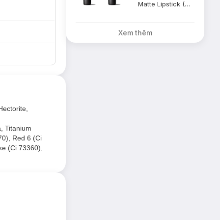
Matte Lipstick (Marrakesh)
Xem thêm
ectorite,
, Titanium
70), Red 6 (Ci
ke (Ci 73360),