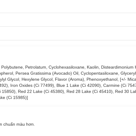
e, Polybutene, Petrolatum, Cyclohexasiloxane, Kaolin, Disteardimonium H
copherol, Persea Gratissima (Avocado) Oil, Cyclopentasiloxane, Glyceryl
yl Glycol, Hexylene Glycol, Flavor (Aroma), Phenoxyethanol, [+/- Mica
7492), Iron Oxides (Ci 77499), Blue 1 Lake (Ci 42090), Carmine (Ci 754
i 15850), Red 22 Lake (Ci 45380), Red 28 Lake (Ci 45410), Red 30 La
ake (Ci 15985)]
lên chuẩn màu hơn.