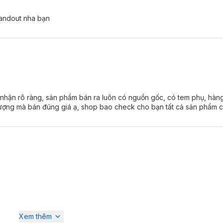
tandout nha bạn
 mê mẩn không chỉ bởi tông màu ấn tượng mà còn vì chất son kem lì 
son kem lì nhưng được bổ sung một lượng dưỡng vừa đủ để giúp môi m
m sử dụng vì thời gian lưu màu ấn tượng, không thua gì so với các th
 yên tâm ăn uống, trò chuyện mà không lo son bị lem hay mất màu vì s
 nhận rõ ràng, sản phẩm bán ra luôn có nguồn gốc, có tem phụ, hàn
ợng mà bán đúng giá ạ, shop bao check cho bạn tất cả sản phẩm c
Xem thêm