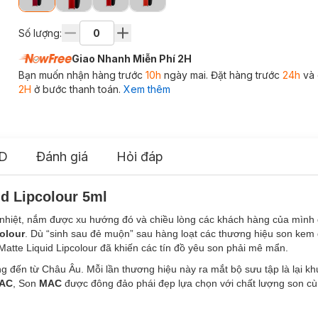
Số lượng:
Giao Nhanh Miễn Phí 2H
Bạn muốn nhận hàng trước
10h
ngày mai. Đặt hàng trước
24h
và 
2H
ở bước thanh toán.
Xem thêm
D
Đánh giá
Hỏi đáp
d Lipcolour 5ml
nhiệt, nắm được xu hướng đó và chiều lòng các khách hàng của mìn
olour
. Dù “sinh sau đẻ muộn” sau hàng loạt các thương hiệu son kem
atte Liquid Lipcolour đã khiến các tín đồ yêu son phải mê mẩn.
g đến từ Châu Âu. Mỗi lần thương hiệu này ra mắt bộ sưu tập là lại kh
AC
, Son
MAC
được đông đảo phái đẹp lựa chọn với chất lượng son cù