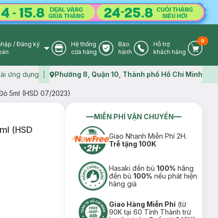
0
nhập
/
Đăng ký
Hệ thống
Bảo
Hỗ trợ
User Icon
Store Icon
Warranty Icon
Phone Icon
Cart I
oản
cửa hàng
hành
khách hàng
ải ứng dụng
Phường 8, Quận 10, Thành phố Hồ Chí Minh
Map icon
ỏ 5ml (HSD 07/2023)
MIỄN PHÍ VẬN CHUYỂN
ml (HSD
Giao Nhanh Miễn Phí 2H.
Trễ tặng 100K
Hasaki đền bù
100%
hãng
đền bù
100%
nếu phát hiện
hàng giả
Giao Hàng Miễn Phí
(từ
90K tại 60 Tỉnh Thành trừ