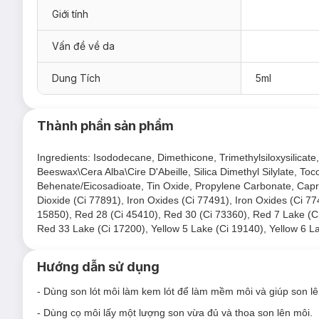
Giới tính
Vấn đề về da
Dung Tích
5ml
Thành phần sản phẩm
Ingredients: Isododecane, Dimethicone, Trimethylsiloxysilicat
Beeswax\Cera Alba\Cire D'Abeille, Silica Dimethyl Silylate, To
Behenate/Eicosadioate, Tin Oxide, Propylene Carbonate, Capryl
Dioxide (Ci 77891), Iron Oxides (Ci 77491), Iron Oxides (Ci 7
15850), Red 28 (Ci 45410), Red 30 (Ci 73360), Red 7 Lake (C
Red 33 Lake (Ci 17200), Yellow 5 Lake (Ci 19140), Yellow 6 L
Hướng dẫn sử dụng
- Dùng son lót môi làm kem lót để làm mềm môi và giúp son 
- Dùng cọ môi lấy một lượng son vừa đủ và thoa son lên môi.