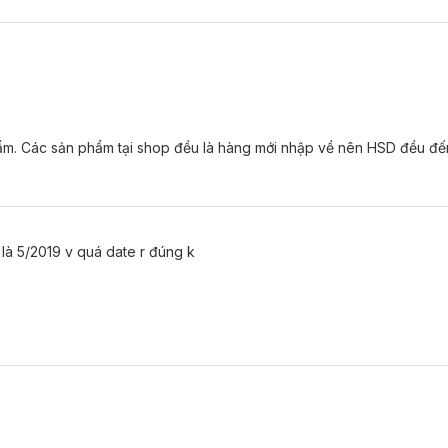
 mịn như lụa
ẩm. Các sản phẩm tại shop đều là hàng mới nhập về nên HSD đều đế
là 5/2019 v quá date r đúng k