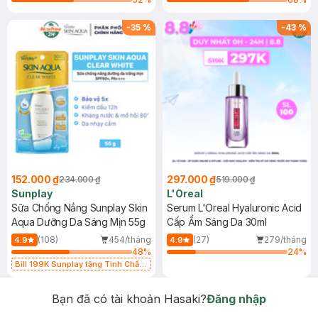
-
35
%
-
43
%
152.000 ₫
297.000 ₫
234.000 ₫
519.000 ₫
Sunplay
L'Oreal
Sữa Chống Nắng Sunplay Skin
Serum L'Oreal Hyaluronic Acid
Aqua Dưỡng Da Sáng Mịn 55g
Cấp Ẩm Sáng Da 30ml
(108)
454/tháng
(27)
279/tháng
4.9
4.9
48
%
24
%
Bill 199K Sunplay tặng Tinh Chất
Chống Nắng 7g trị giá 30K (SL có
hạn)
Bạn đã có tài khoản Hasaki?
Đăng nhập