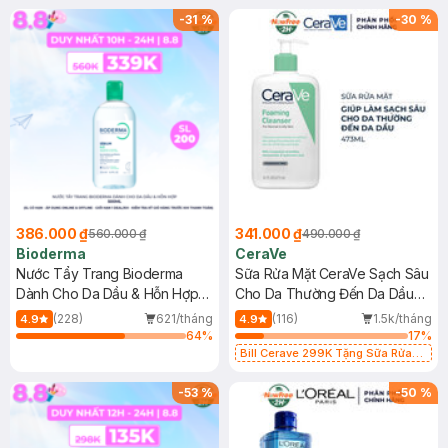
-
31
%
-
30
%
386.000 ₫
341.000 ₫
560.000 ₫
490.000 ₫
Bioderma
CeraVe
Nước Tẩy Trang Bioderma
Sữa Rửa Mặt CeraVe Sạch Sâu
Dành Cho Da Dầu & Hỗn Hợp
Cho Da Thường Đến Da Dầu
500ml
473ml
(228)
621/tháng
(116)
1.5k/tháng
4.9
4.9
64
%
17
%
Bill Cerave 299K Tặng Sữa Rửa
Mặt Cerave 30ml (SL có hạn)
-
53
%
-
50
%