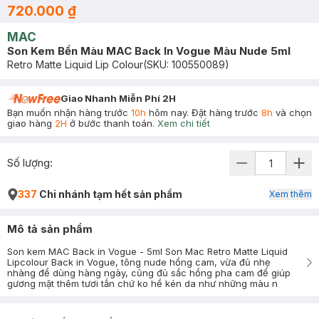
720.000 ₫
MAC
Son Kem Bền Màu MAC Back In Vogue Màu Nude 5ml
Retro Matte Liquid Lip Colour
(SKU:
100550089
)
Giao Nhanh Miễn Phí 2H
Bạn muốn nhận hàng trước
10h
hôm nay. Đặt hàng trước
8h
và chọn
giao hàng
2H
ở bước thanh toán.
Xem chi tiết
Số lượng:
337
Chi nhánh tạm hết sản phẩm
Xem thêm
Mô tả sản phẩm
Son kem MAC Back in Vogue - 5ml Son Mac Retro Matte Liquid
Lipcolour Back in Vogue, tông nude hồng cam, vừa đủ nhẹ
nhàng để dùng hàng ngày, cũng đủ sắc hồng pha cam để giúp
gương mặt thêm tươi tắn chứ ko hề kén da như những màu n