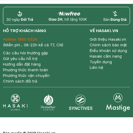
return
nowfree
price
HỖ TRỢ KHÁCH HÀNG
VỀ HASAKI.VN
Hotline:
1800 6324
Giới thiệu Hasaki.vn
(Miễn phí , 08-22h kể cả T7, CN)
Chính sách bảo mật
Điều khoản sử dụng
Các câu hỏi thường gặp
Hasaki cẩm nang
Gửi yêu cầu hỗ trợ
Tuyển dụng
Hướng dẫn đặt hàng
Liên hệ
Phương thức thanh toán
Phương thức vận chuyển
Chính sách đổi trả
Synctives
Clinic
Dermahair
Mastige