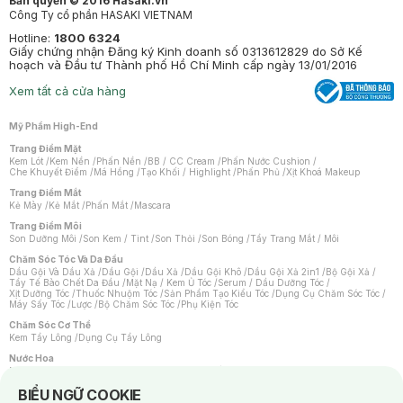
Bản quyền © 2016 Hasaki.vn
Công Ty cổ phần HASAKI VIETNAM
Hotline:
1800 6324
Giấy chứng nhận Đăng ký Kinh doanh số 0313612829 do Sở Kế
hoạch và Đầu tư Thành phố Hồ Chí Minh cấp ngày 13/01/2016
Xem tất cả cửa hàng
Mỹ Phẩm High-End
Trang Điểm Mặt
Kem Lót
/
Kem Nền
/
Phấn Nền
/
BB / CC Cream
/
Phấn Nước Cushion
/
Che Khuyết Điểm
/
Má Hồng
/
Tạo Khối / Highlight
/
Phấn Phủ
/
Xịt Khoá Makeup
Trang Điểm Mắt
Kẻ Mày
/
Kẻ Mắt
/
Phấn Mắt
/
Mascara
Trang Điểm Môi
Son Dưỡng Môi
/
Son Kem / Tint
/
Son Thỏi
/
Son Bóng
/
Tẩy Trang Mắt / Môi
Chăm Sóc Tóc Và Da Đầu
Dầu Gội Và Dầu Xả
/
Dầu Gội
/
Dầu Xả
/
Dầu Gội Khô
/
Dầu Gội Xả 2in1
/
Bộ Gội Xả
/
Tẩy Tế Bào Chết Da Đầu
/
Mặt Nạ / Kem Ủ Tóc
/
Serum / Dầu Dưỡng Tóc
/
Xịt Dưỡng Tóc
/
Thuốc Nhuộm Tóc
/
Sản Phẩm Tạo Kiểu Tóc
/
Dụng Cụ Chăm Sóc Tóc
/
Máy Sấy Tóc
/
Lược
/
Bộ Chăm Sóc Tóc
/
Phụ Kiện Tóc
Chăm Sóc Cơ Thể
Kem Tẩy Lông
/
Dụng Cụ Tẩy Lông
Nước Hoa
Nước Hoa Nữ
/
Nước Hoa Nam
/
Nước Hoa Cao Cấp
/
Xịt Thơm Toàn Thân
/
Nước Hoa Vùng Kín
Notice about cookies usage
BIỂU NGỮ COOKIE
Chăm Sóc Cá Nhân