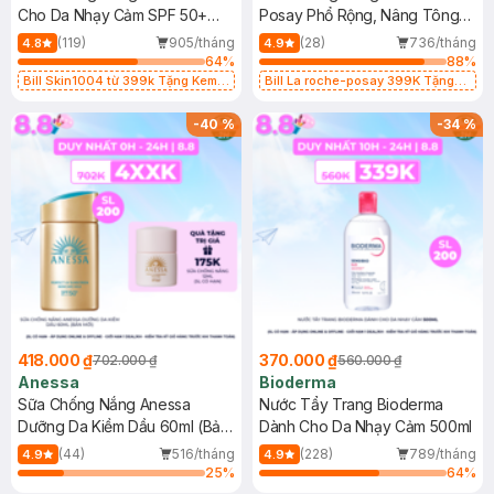
Cho Da Nhạy Cảm SPF 50+
Posay Phổ Rộng, Nâng Tông
50ml
Kiềm Dầu 50ml
(119)
905/tháng
(28)
736/tháng
4.8
4.9
64
%
88
%
Bill Skin1004 từ 399k Tặng Kem
Bill La roche-posay 399K Tặng
Chống Nắng Cho Da Nhạy Cảm
Gel rửa mặt da dầu nhạy cảm 50ml
SPF 50+ 20ml (SL Có Hạn)
(SL có hạn)
-
40
%
-
34
%
418.000 ₫
370.000 ₫
702.000 ₫
560.000 ₫
Anessa
Bioderma
Sữa Chống Nắng Anessa
Nước Tẩy Trang Bioderma
Dưỡng Da Kiềm Dầu 60ml (Bản
Dành Cho Da Nhạy Cảm 500ml
Mới)
(44)
516/tháng
(228)
789/tháng
4.9
4.9
25
%
64
%