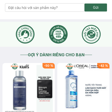
Gửi
GỢI Ý DÀNH RIÊNG CHO BẠN
-
50
%
-
42
%