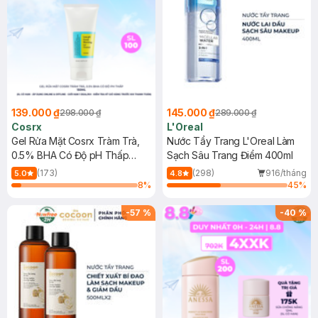
139.000 ₫
145.000 ₫
298.000 ₫
289.000 ₫
Cosrx
L'Oreal
Gel Rửa Mặt Cosrx Tràm Trà,
Nước Tẩy Trang L'Oreal Làm
0.5% BHA Có Độ pH Thấp
Sạch Sâu Trang Điểm 400ml
150ml
(173)
(298)
916/tháng
5.0
4.8
8
%
45
%
-
57
%
-
40
%