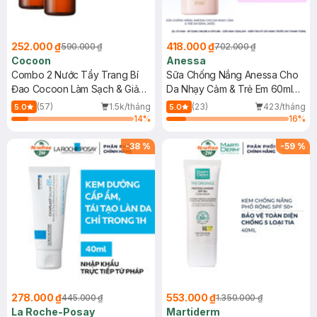
252.000 ₫
418.000 ₫
590.000 ₫
702.000 ₫
Cocoon
Anessa
Combo 2 Nước Tẩy Trang Bí
Sữa Chống Nắng Anessa Cho
Đao Cocoon Làm Sạch & Giảm
Da Nhạy Cảm & Trẻ Em 60ml
Dầu 500ml
(Mới)
(57)
1.5k/tháng
(23)
423/tháng
5.0
5.0
14
%
16
%
-
38
%
-
59
%
278.000 ₫
553.000 ₫
445.000 ₫
1.350.000 ₫
La Roche-Posay
Martiderm