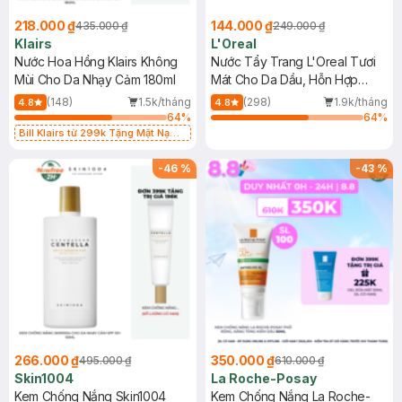
218.000 ₫
144.000 ₫
435.000 ₫
249.000 ₫
Klairs
L'Oreal
Nước Hoa Hồng Klairs Không
Nước Tẩy Trang L'Oreal Tươi
Mùi Cho Da Nhạy Cảm 180ml
Mát Cho Da Dầu, Hỗn Hợp
400ml
(148)
1.5k/tháng
(298)
1.9k/tháng
4.8
4.8
64
%
64
%
Bill Klairs từ 299k Tặng Mặt Nạ
Làm Dịu Da & Kiểm Soát Dầu Nhờn
25ml (SL Có Hạn)
-
46
%
-
43
%
266.000 ₫
350.000 ₫
495.000 ₫
610.000 ₫
Skin1004
La Roche-Posay
Kem Chống Nắng Skin1004
Kem Chống Nắng La Roche-