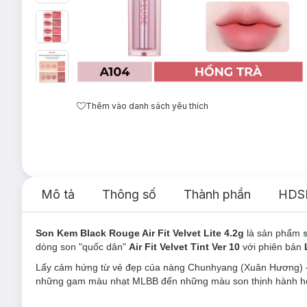
Thêm vào danh sách yêu thích
Mô tả
Thông số
Thành phần
HDS
Son Kem Black Rouge Air Fit Velvet Lite 4.2g
là sản phẩm
dòng son "quốc dân"
Air Fit Velvet Tint Ver 10
với phiên bản
Lấy cảm hứng từ vẻ đẹp của nàng Chunhyang (Xuân Hương) – b
những gam màu nhạt MLBB đến những màu son thịnh hành hơn, 