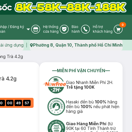
0
nhập
/
Đăng ký
Hệ thống
Bảo
Hỗ trợ
User Icon
Store Icon
Warranty Icon
Phone Icon
Cart I
oản
cửa hàng
hành
khách hàng
ải ứng dụng
Phường 8, Quận 10, Thành phố Hồ Chí Minh
Map icon
ng Trà 4.2g
MIỄN PHÍ VẬN CHUYỂN
rà 4.2g
Giao Nhanh Miễn Phí 2H.
Trễ tặng 100K
Hasaki đền bù
100%
hãng
:
:
:
0
00
49
56
đền bù
100%
nếu phát hiện
hàng giả
Giao Hàng Miễn Phí
(từ
90K tại 60 Tỉnh Thành trừ