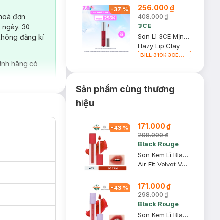
256.000 ₫
-
37
%
 hoá đơn
408.000 ₫
3CE
 ngày. 30
Son Lì 3CE Mịn Môi Whip Red - Đỏ Mận 4g
không đăng kí
Hazy Lip Clay
BILL 319K 3CE
Tặng 01 Son Kem
ính hãng có
Lì 3CE Nhung Mịn
Màu 03 Daffodil
1.5g (SL có hạn)
Sản phẩm cùng thương
hiệu
171.000 ₫
-
43
%
298.000 ₫
Black Rouge
Son Kem Lì Black Rouge A03 Soft Red - Đỏ Cam 4.5g
Air Fit Velvet Ver 1 The Red #A03 Soft Red
171.000 ₫
-
43
%
298.000 ₫
Black Rouge
Son Kem Lì Black Rouge A10 Red Berry - Đỏ Berry 4.5g