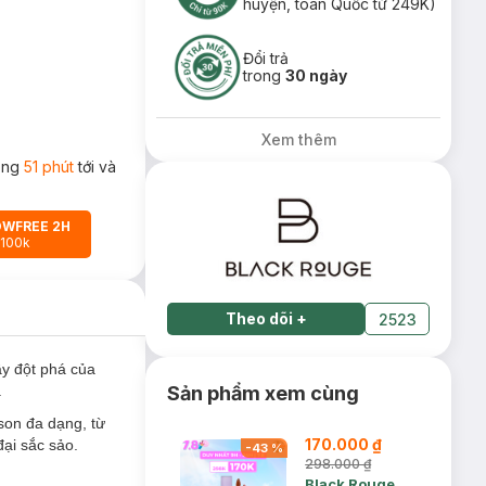
huyện, toàn Quốc từ 249K)
Đổi trả
trong
30 ngày
Xem thêm
rong
51 phút
tới và
OWFREE 2H
 100k
Theo dõi
+
2523
ầy đột phá của
.
Sản phẩm xem cùng
son đa dạng, từ
170.000 ₫
ại sắc sảo.
-
43
%
298.000 ₫
Black Rouge