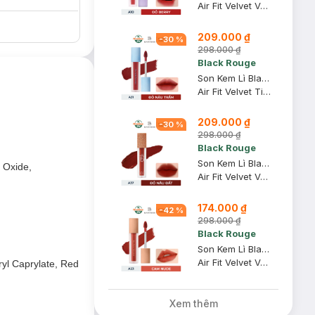
Air Fit Velvet Ver 2 Mood Filter #A10 Red Berry
209.000 ₫
-
30
%
298.000 ₫
Black Rouge
Son Kem Lì Black Rouge A31 Dry Daisy - Đỏ Nâu Trầm 4.5g
Air Fit Velvet Tint Ver 6 Blueming Garden #A31 Dry Daisy
209.000 ₫
-
30
%
298.000 ₫
Black Rouge
Son Kem Lì Black Rouge A37 Chili King - Đỏ Nâu Đất 4.5g
 Oxide,
Air Fit Velvet Ver 7 Velvet Crown
174.000 ₫
-
42
%
298.000 ₫
Black Rouge
Son Kem Lì Black Rouge A23 Vintage Sunset Cam Da Pha Nâu 4.5g
Air Fit Velvet Ver 5 Bam #A23 Vintage Sunset
ryl Caprylate, Red
Xem thêm