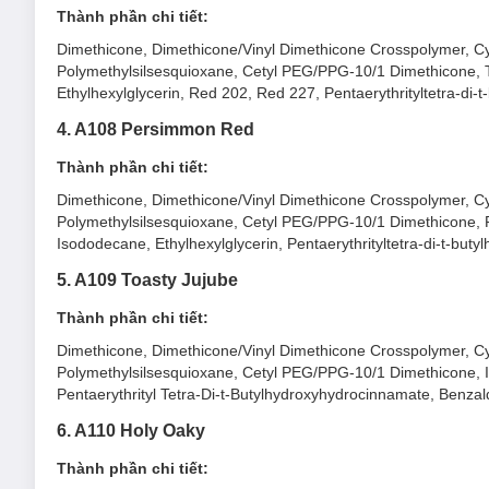
Thành phần chi tiết:
Dimethicone, Dimethicone/Vinyl Dimethicone Crosspolymer, Cycl
Polymethylsilsesquioxane, Cetyl PEG/PPG-10/1 Dimethicone, Ti
Ethylhexylglycerin, Red 202, Red 227, Pentaerythrityltetra-di
4. A108 Persimmon Red
Thành phần chi tiết:
Dimethicone, Dimethicone/Vinyl Dimethicone Crosspolymer, Cycl
Polymethylsilsesquioxane, Cetyl PEG/PPG-10/1 Dimethicone, Re
Isododecane, Ethylhexylglycerin, Pentaerythrityltetra-di-t-bu
5. A109 Toasty Jujube
Thành phần chi tiết:
Dimethicone, Dimethicone/Vinyl Dimethicone Crosspolymer, Cycl
Polymethylsilsesquioxane, Cetyl PEG/PPG-10/1 Dimethicone, Ir
Pentaerythrityl Tetra-Di-t-Butylhydroxyhydrocinnamate, Benza
6. A110 Holy Oaky
Thành phần chi tiết: