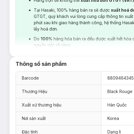
Hàng trộn sẽ không thể
xuất hoá đơn GTGT (VAT
Tại Hasaki, 100% hàng bán ra sẽ được
xuất hoá 
GTGT, quý khách vui lòng cung cấp thông tin xuất
phút sau khi giao hàng thành công, hệ thống Hasa
lấy hoá đơn.
Do
100%
hàng hóa bán ra đều được xuất hết hóa 
nguồn gốc rõ ràng.
Thông số sản phẩm
Barcode
8809464345
Thương Hiệu
Black Rouge
Xuất xứ thương hiệu
Hàn Quốc
Nơi sản xuất
Korea
Hiện sản phẩm
Son Kem Black Rouge Air Fit Velvet Lite 4.
Đặc tính
Dạng lì
Các tông màu của cánh hoa thuần khiết, pha chút sắc trầm (mu