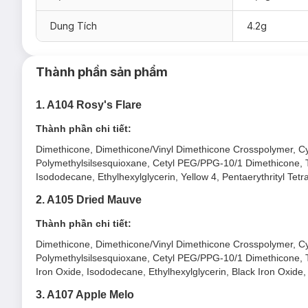
A104 – Rosy’s Flare: Hồng trà
Dung Tích
4.2g
A105 – Dried Mauve: Hồng mauve
A107 – Apple Melo: Hồng đỏ táo
Thành phần sản phẩm
Các tông màu đỏ mận quyến rũ – tôn sắc môi thanh lịch và sa
A108 – Persimmon Red: Đỏ ánh đào
1. A104 Rosy's Flare
A109 – Toasty Jujube: Đỏ nâu ấm
Thành phần chi tiết:
A110 – Holy Oaky: Nâu gỗ ấm
Dimethicone, Dimethicone/Vinyl Dimethicone Crosspolymer, Cycl
Polymethylsilsesquioxane, Cetyl PEG/PPG-10/1 Dimethicone, Ti
Isododecane, Ethylhexylglycerin, Yellow 4, Pentaerythrityl Te
2. A105 Dried Mauve
Thành phần chi tiết:
Dimethicone, Dimethicone/Vinyl Dimethicone Crosspolymer, Cycl
Polymethylsilsesquioxane, Cetyl PEG/PPG-10/1 Dimethicone, Ti
Iron Oxide, Isododecane, Ethylhexylglycerin, Black Iron Oxide
3. A107 Apple Melo