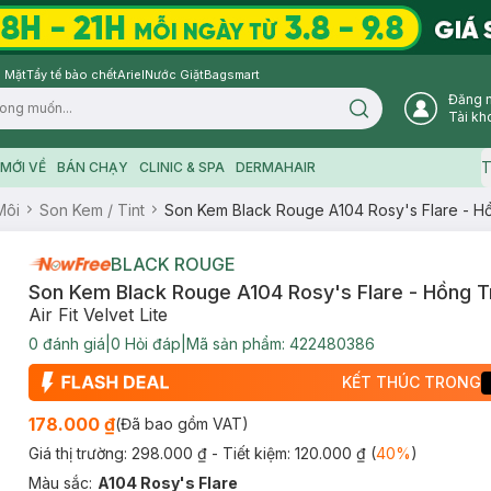
 Mặt
Tẩy tế bào chết
Ariel
Nước Giặt
Bagsmart
Đăng 
Search icon
Tài kh
T
MỚI VỀ
BÁN CHẠY
CLINIC & SPA
DERMAHAIR
Môi
Son Kem / Tint
Son Kem Black Rouge A104 Rosy's Flare - Hồ
BLACK ROUGE
Son Kem Black Rouge A104 Rosy's Flare - Hồng T
Air Fit Velvet Lite
0
đánh giá
|
0
Hỏi đáp
|
Mã sản phẩm:
422480386
KẾT THÚC TRONG
178.000 ₫
(Đã bao gồm VAT)
Giá thị trường:
298.000 ₫
- Tiết kiệm:
120.000 ₫
(
40
%
)
Màu sắc
:
A104 Rosy's Flare