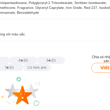
opentasiloxane, Polyglyceryl-2 Triisostearate, Sorbitan Isostearate,
methicone, Fragrance, Glyceryl Caprylate, Iron Oxide, Red 227, Isodo
rocinnamate, Benzaldehyde
òng với màu sắc.
t Velvet Lite:
Chia sẻ nh
)
4
(
0
)
3
(
0
)
sản
, càng chồng nhiều lớp càng thêm rạng rỡ.
Viết
1
(
0
)
Có hình ảnh
giác ẩm mượt.
 sau 1 phút khi lớp son ổn định lại trên môi.
trong và rõ nét.
khí.