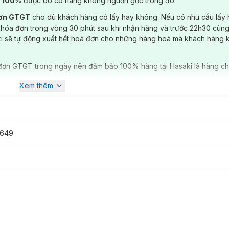
) 100%
được do có hàng không nguồn gốc trong đó.
đơn GTGT
cho dù khách hàng có lấy hay không. Nếu có nhu cầu lấy
 hóa đơn trong vòng 30 phút sau khi nhận hàng và trước 22h30 cùng
ki sẽ tự động xuất hết hoá đơn cho những hàng hoá mà khách hàng 
đơn GTGT trong ngày nên đảm bảo 100% hàng tại Hasaki là hàng ch
Xem thêm
649
2g
chính hãng đã có tại
Hasaki
với 6 tông màu:
te) tinh tế: