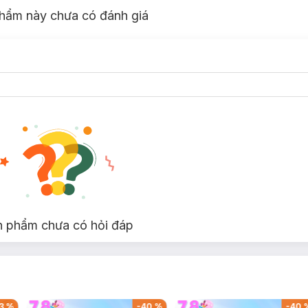
hẩm này chưa có đánh giá
lì.
i.
 vón cục, mang lại trải nghiệm mềm mại, nhẹ nhàng.
 Stain lưu màu chuẩn tông suốt cả ngày, tính năng Multi-touch đa năng
 sử dụng vỏ son hai lớp cao cấp kết hợp hiệu ứng chuyển sắc (gradient)
t mịn mượt, vừa tôn vinh vẻ đẹp hiện đại qua các chi tiết chạm khắc log
úp kiểm soát lượng son chính xác mà còn ôm trọn bờ môi, mang lại hiệu
n phẩm chưa có hỏi đáp
ngào trên môi.
Fit Velvet Lite:
3
%
-
40
%
-
40