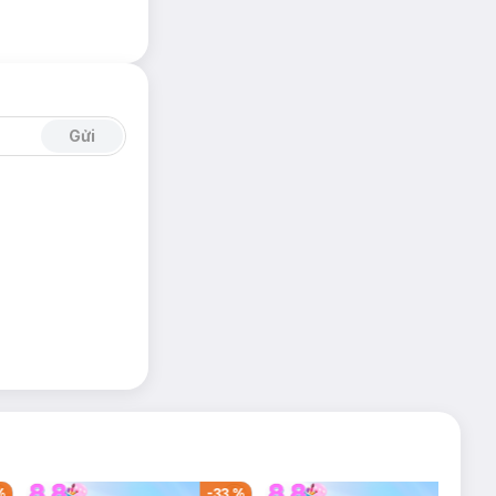
Gửi
 còn giúp bạn dễ
 hồng trong suốt
o tỉ mỉ.
 ứng môi đầy đặn
%
-
33
%
-
53
%