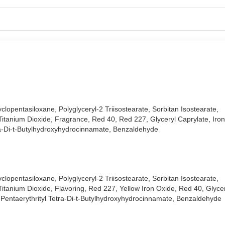
ng trọng:
opentasiloxane, Polyglyceryl-2 Triisostearate, Sorbitan Isostearate,
tanium Dioxide, Fragrance, Red 40, Red 227, Glyceryl Caprylate, Iron
tra-Di-t-Butylhydroxyhydrocinnamate, Benzaldehyde
opentasiloxane, Polyglyceryl-2 Triisostearate, Sorbitan Isostearate,
tanium Dioxide, Flavoring, Red 227, Yellow Iron Oxide, Red 40, Glyce
, Pentaerythrityl Tetra-Di-t-Butylhydroxyhydrocinnamate, Benzaldehyde