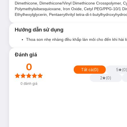
Dimethicone, Dimethicone/Vinyl Dimethicone Crosspolymer, Cycl
Polymethylsilsesquioxane, Iron Oxide, Cetyl PEG/PPG-10/1 Di
Ethylhexylglycerin, Pentaerythrityl tetra-di-t-butylhydroxyhyd
Hướng dẫn sử dụng
Thoa son nhẹ nhàng đều khắp làn môi cho đến khi hài l
Đánh giá
Ưu thế nổi bật của Son Kem Black Rouge Air Fi
0
Kết cấu:
Tất cả
(
0
)
5
(
0
Tựa như đóa hoa bung nở trên môi, nhẹ tênh như không
2
(
0
)
0
đánh giá
Chất son mềm mịn tựa như kem, tan vào môi cho cảm 
Độ bám trên môi tốt, lâu trôi, không hề gây khô môi.
Hiệu ứng trên môi hoàn hảo ngay sau khi thoa và đẹp hơn
Với công nghệ Air Lite, càng chồng nhiều lớp, màu càng 
Thoa nhiều lớp vẫn mỏng nhẹ – fit nhẹ tênh như không 