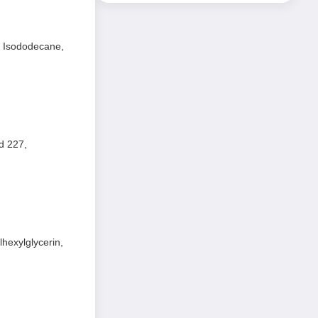
, Isododecane,
d 227,
hexylglycerin,