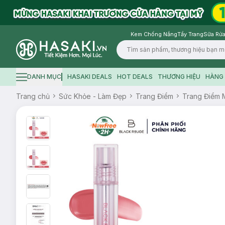
Kem Chống Nắng
Tẩy Trang
Sữa Rửa
Logo
DANH MỤC
HASAKI DEALS
HOT DEALS
THƯƠNG HIỆU
HÀNG 
Hamburger icon
Trang chủ
Sức Khỏe - Làm Đẹp
Trang Điểm
Trang Điểm 