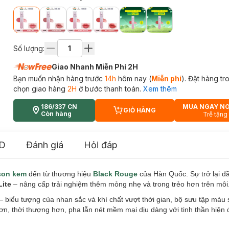
Số lượng:
Giao Nhanh Miễn Phí 2H
Bạn muốn nhận hàng trước
14h
hôm nay (
Miễn phí
). Đặt hàng t
chọn giao hàng
2H
ở bước thanh toán.
Xem thêm
186/337 CN
MUA NGAY N
GIỎ HÀNG
CART PLUS ICON
Còn hàng
Trễ tặng
D
Đánh giá
Hỏi đáp
son kem
đến từ thương hiệu
Black Rouge
của Hàn Quốc. Sự trở lại đ
Lite
– nâng cấp trải nghiệm thêm mỏng nhẹ và trong trẻo hơn trên môi
iểu tượng của nhan sắc và khí chất vượt thời gian, bộ sưu tập màu 
thời thượng hơn, pha lẫn nét mềm mại dịu dàng với tinh thần hiện đ