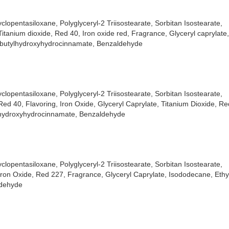
opentasiloxane, Polyglyceryl-2 Triisostearate, Sorbitan Isostearate,
tanium dioxide, Red 40, Iron oxide red, Fragrance, Glyceryl caprylate
-t-butylhydroxyhydrocinnamate, Benzaldehyde
opentasiloxane, Polyglyceryl-2 Triisostearate, Sorbitan Isostearate,
d 40, Flavoring, Iron Oxide, Glyceryl Caprylate, Titanium Dioxide, Re
tylhydroxyhydrocinnamate, Benzaldehyde
opentasiloxane, Polyglyceryl-2 Triisostearate, Sorbitan Isostearate,
on Oxide, Red 227, Fragrance, Glyceryl Caprylate, Isododecane, Ethyl
ldehyde