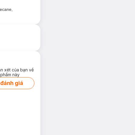
decane,
ận xét của bạn về
 phẩm này
 đánh giá