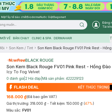
 Mặt
Tẩy tế bào chết
Bioderma
Nước Giặt
Bagsmart
Đăng 
Search icon
Tài kh
T
MỚI VỀ
BÁN CHẠY
CLINIC & SPA
DERMAHAIR
Môi
Son Kem / Tint
Son Kem Black Rouge FV01 Pink Rest - Hồng
BLACK ROUGE
Son Kem Black Rouge FV01 Pink Rest - Hồng Đào
Icy To Fog Velvet
0
đánh giá
|
2
Hỏi đáp
|
Mã sản phẩm:
422229123
KẾT THÚC TRONG
168.000 ₫
(Đã bao gồm VAT)
Giá thị trường:
318.000 ₫
- Tiết kiệm:
150.000 ₫
(
47
%
)
Màu sắc
:
FV01