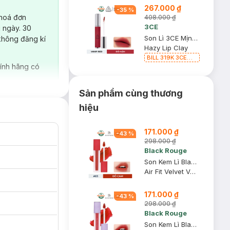
267.000 ₫
-
35
%
 hoá đơn
408.000 ₫
3CE
 ngày. 30
Son Lì 3CE Mịn Môi Whip Red - Đỏ Mận 4g
không đăng kí
Hazy Lip Clay
BILL 319K 3CE
Tặng 01 Son Kem
ính hãng có
Lì 3CE Nhung Mịn
Màu 03 Daffodil
1.5g (SL có hạn)
Sản phẩm cùng thương
hiệu
171.000 ₫
-
43
%
298.000 ₫
Black Rouge
Son Kem Lì Black Rouge A03 Soft Red - Đỏ Cam 4.5g
Air Fit Velvet Ver 1 The Red #A03 Soft Red
171.000 ₫
-
43
%
298.000 ₫
Black Rouge
Son Kem Lì Black Rouge A10 Red Berry - Đỏ Berry 4.5g