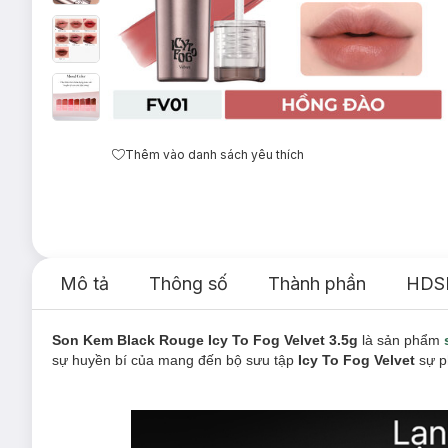
Thêm vào danh sách yêu thích
Mô tả
Thông số
Thành phần
HDS
Son Kem Black Rouge Icy To Fog Velvet 3.5g
là sản phẩm
sự huyền bí của mang đến bộ sưu tập
Icy To Fog Velvet
sự p