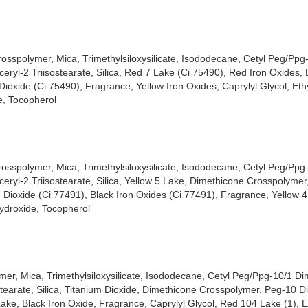
osspolymer, Mica, Trimethylsiloxysilicate, Isododecane, Cetyl Peg/Ppg
eryl-2 Triisostearate, Silica, Red 7 Lake (Ci 75490), Red Iron Oxides,
oxide (Ci 75490), Fragrance, Yellow Iron Oxides, Caprylyl Glycol, Ethy
e, Tocopherol
osspolymer, Mica, Trimethylsiloxysilicate, Isododecane, Cetyl Peg/Ppg
ceryl-2 Triisostearate, Silica, Yellow 5 Lake, Dimethicone Crosspolyme
 Dioxide (Ci 77491), Black Iron Oxides (Ci 77491), Fragrance, Yellow 4
Hydroxide, Tocopherol
er, Mica, Trimethylsiloxysilicate, Isododecane, Cetyl Peg/Ppg-10/1 Di
stearate, Silica, Titanium Dioxide, Dimethicone Crosspolymer, Peg-10 D
ke, Black Iron Oxide, Fragrance, Caprylyl Glycol, Red 104 Lake (1), Et