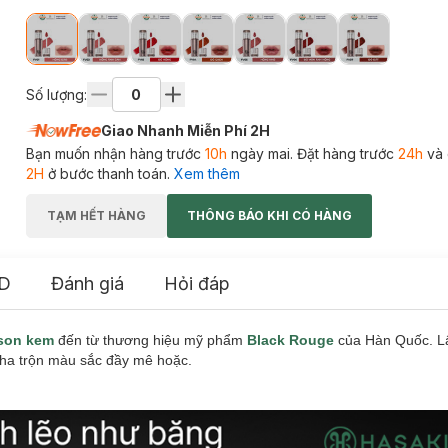
Số lượng:
Giao Nhanh Miễn Phí 2H
Bạn muốn nhận hàng trước
10h
ngày mai. Đặt hàng trước
24h
và 
2H
ở bước thanh toán.
Xem thêm
TẠM HẾT HÀNG
THÔNG BÁO KHI CÓ HÀNG
D
Đánh giá
Hỏi đáp
son kem
đến từ thương hiệu mỹ phẩm
Black Rouge
của Hàn Quốc. L
ha trộn màu sắc đầy mê hoặc.