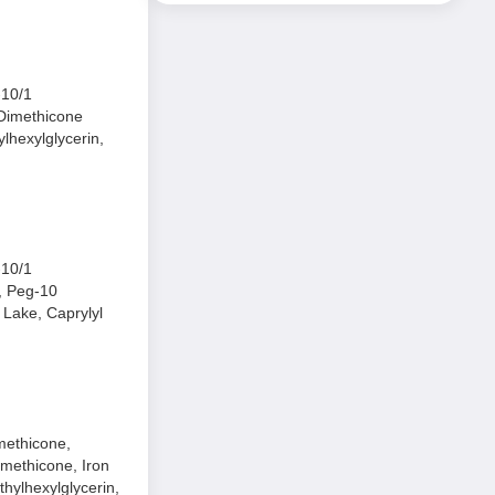
-10/1
 Dimethicone
lhexylglycerin,
-10/1
r, Peg-10
 Lake, Caprylyl
methicone,
imethicone, Iron
hylhexylglycerin,