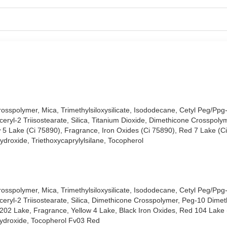
osspolymer, Mica, Trimethylsiloxysilicate, Isododecane, Cetyl Peg/Ppg
ceryl-2 Triisostearate, Silica, Titanium Dioxide, Dimethicone Crosspoly
 5 Lake (Ci 75890), Fragrance, Iron Oxides (Ci 75890), Red 7 Lake (Ci
ydroxide, Triethoxycaprylylsilane, Tocopherol
osspolymer, Mica, Trimethylsiloxysilicate, Isododecane, Cetyl Peg/Ppg
ceryl-2 Triisostearate, Silica, Dimethicone Crosspolymer, Peg-10 Dimet
202 Lake, Fragrance, Yellow 4 Lake, Black Iron Oxides, Red 104 Lake (
 Hydroxide, Tocopherol Fv03 Red