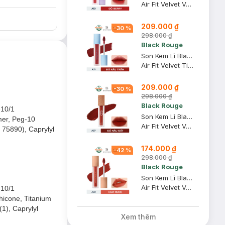
Air Fit Velvet Ver 2 Mood Filter #A10 Red Berry
209.000 ₫
-
30
%
298.000 ₫
Black Rouge
Son Kem Lì Black Rouge A31 Dry Daisy - Đỏ Nâu Trầm 4.5g
Air Fit Velvet Tint Ver 6 Blueming Garden #A31 Dry Daisy
209.000 ₫
-
30
%
298.000 ₫
Black Rouge
-10/1
Son Kem Lì Black Rouge A37 Chili King - Đỏ Nâu Đất 4.5g
mer, Peg-10
Air Fit Velvet Ver 7 Velvet Crown
 75890), Caprylyl
174.000 ₫
-
42
%
298.000 ₫
Black Rouge
Son Kem Lì Black Rouge A23 Vintage Sunset Cam Da Pha Nâu 4.5g
Air Fit Velvet Ver 5 Bam #A23 Vintage Sunset
-10/1
hicone, Titanium
1), Caprylyl
Xem thêm