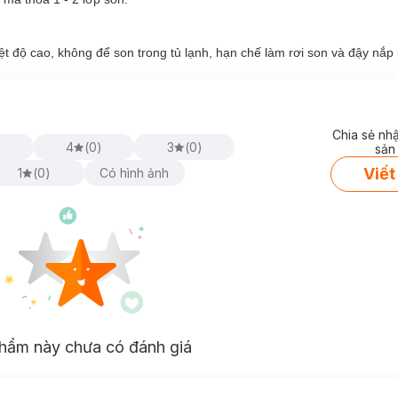
t độ cao, không để son trong tủ lạnh, hạn chế làm rơi son và đậy nắp 
Chia sẻ nh
)
4
(
0
)
3
(
0
)
sản
Viết
1
(
0
)
Có hình ảnh
hẩm này chưa có đánh giá