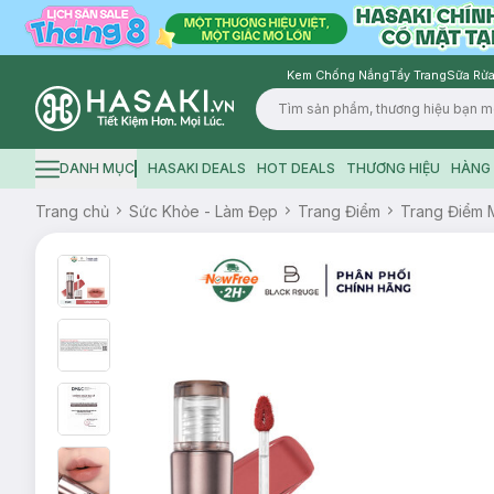
Kem Chống Nắng
Tẩy Trang
Sữa Rửa
Logo
DANH MỤC
HASAKI DEALS
HOT DEALS
THƯƠNG HIỆU
HÀNG 
Hamburger icon
Trang chủ
Sức Khỏe - Làm Đẹp
Trang Điểm
Trang Điểm 