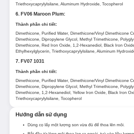
Triethoxycaprylylsilane, Aluminum Hydroxide, Tocopherol
6. FV06 Maroon Plum:
Thành phần chi tiết:
Dimethicone, Purified Water, Dimethicone/Vinyl Dimethicone Cr
Dimethicone, Dipropylene Glycol, Methyl Trimethicone, Polygly
Dimethicone, Red Iron Oxide, 1,2-Hexanediol, Black Iron Oxide,
Ethylhexylglycerin, Triethoxycaprylylsilane, Aluminum Hydroxi
7. FV07 1031
Thành phần chi tiết:
Hiện sản phẩm
Son Kem Black Rouge Icy To Fog Velvet 3.
Dimethicone, Purified Water, Dimethicone/Vinyl Dimethicone Cr
FV01 Pink Rest:
Màu hồng đào tạo cảm giác thư giãn,
Dimethicone, Dipropylene Glycol, Methyl Trimethicone, Polygly
FV02 Fig Rose:
Màu hồng ánh cam ngọt ngào
Dimethicone, 1,2-Hexanediol, Yellow Iron Oxide, Black Iron Oxi
Triethoxycaprylylsilane, Tocopherol
FV03 Red Hommage:
Màu đỏ hồng lấy cảm hứng từ màu
FV04 Jack O Pumpkin:
Màu đỏ gạch huyền bí, cao qu
Hướng dẫn sử dụng
FV05 Peonish:
Màu hồng khô như đoá mẫu đơn trong
Dùng cọ lấy một lượng son vừa đủ để thoa lên môi.
FV06 Maroon Plum:
Màu đỏ mận ánh hồng tinh tế
Bắt đầu từ lòng môi thoa lan ra ngoài, tuỳ vào liều lượn