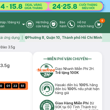
0
nhập
/
Đăng ký
Hệ thống
Bảo
Hỗ trợ
User Icon
Store Icon
Warranty Icon
Phone Icon
Cart I
oản
cửa hàng
hành
khách hàng
ải ứng dụng
Phường 8, Quận 10, Thành phố Hồ Chí Minh
Map icon
 Đào 3.5g
MIỄN PHÍ VẬN CHUYỂN
 3.5g
Giao Nhanh Miễn Phí 2H.
Trễ tặng 100K
Hasaki đền bù
100%
hãng
:
:
:
0
01
22
50
đền bù
100%
nếu phát hiện
hàng giả
Giao Hàng Miễn Phí
(từ
90K tại 60 Tỉnh Thành trừ