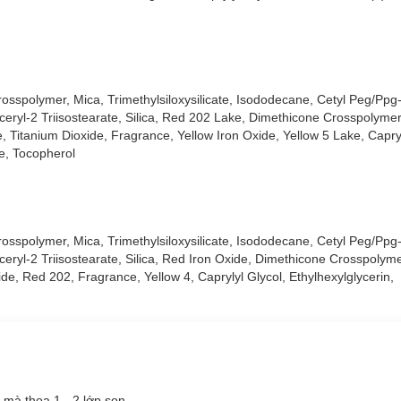
osspolymer, Mica, Trimethylsiloxysilicate, Isododecane, Cetyl Peg/Ppg
ceryl-2 Triisostearate, Silica, Red 202 Lake, Dimethicone Crosspolyme
 Titanium Dioxide, Fragrance, Yellow Iron Oxide, Yellow 5 Lake, Capryl
de, Tocopherol
5g
đã có mặt tại
Hasaki
với 7 tông màu:
osspolymer, Mica, Trimethylsiloxysilicate, Isododecane, Cetyl Peg/Ppg
 nhẹ nhàng
ceryl-2 Triisostearate, Silica, Red Iron Oxide, Dimethicone Crosspolym
de, Red 202, Fragrance, Yellow 4, Caprylyl Glycol, Ethylhexylglycerin,
 son đỏ trong "truyền thuyết"
ý
 sương
g mà thoa 1 - 2 lớp son.