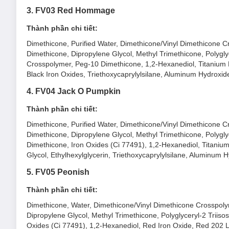
3. FV03 Red Hommage
Thành phần chi tiết:
Dimethicone, Purified Water, Dimethicone/Vinyl Dimethicone Cr
Dimethicone, Dipropylene Glycol, Methyl Trimethicone, Polyglyc
Crosspolymer, Peg-10 Dimethicone, 1,2-Hexanediol, Titanium Di
Black Iron Oxides, Triethoxycaprylylsilane, Aluminum Hydroxid
4. FV04 Jack O Pumpkin
Thành phần chi tiết:
Dimethicone, Purified Water, Dimethicone/Vinyl Dimethicone Cr
Dimethicone, Dipropylene Glycol, Methyl Trimethicone, Polygly
Dimethicone, Iron Oxides (Ci 77491), 1,2-Hexanediol, Titanium
Glycol, Ethylhexylglycerin, Triethoxycaprylylsilane, Aluminum 
5. FV05 Peonish
Thành phần chi tiết:
Dimethicone, Water, Dimethicone/Vinyl Dimethicone Crosspolym
Dipropylene Glycol, Methyl Trimethicone, Polyglyceryl-2 Triiso
Oxides (Ci 77491), 1,2-Hexanediol, Red Iron Oxide, Red 202 La