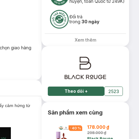
huyện, toàn Quốc từ 249K)
Đổi trả
trong
30 ngày
Xem thêm
chọn giao hàng
Theo dõi
+
2523
ấy cảm hứng từ
Sản phẩm xem cùng
178.000 ₫
-
40
%
298.000 ₫
Black Rouge