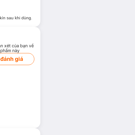
kín sau khi dùng.
ận xét của bạn về
 phẩm này
 đánh giá