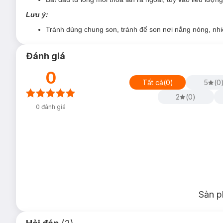
FV07 1031:
Màu đỏ đất dành cho đêm Halloween
Lưu ý:
Tránh dùng chung son, tránh để son nơi nắng nóng, nhiệ
Đánh giá
0
Tất cả
(
0
)
5
(
0
2
(
0
)
0
đánh giá
Sản p