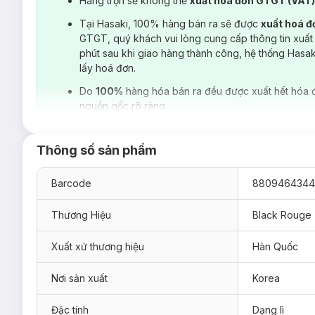
Hàng trộn sẽ không thể
xuất hoá đơn GTGT (VAT
Tại Hasaki, 100% hàng bán ra sẽ được
xuất hoá 
GTGT, quý khách vui lòng cung cấp thông tin xuất
phút sau khi giao hàng thành công, hệ thống Hasa
lấy hoá đơn.
Do
100%
hàng hóa bán ra đều được xuất hết hóa 
nguồn gốc rõ ràng.
Thông số sản phẩm
Barcode
8809464344
Thương Hiệu
Black Rouge
Xuất xứ thương hiệu
Hàn Quốc
Nơi sản xuất
Korea
Đặc tính
Dạng lì