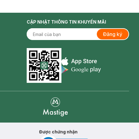
CẬP NHẬT THÔNG TIN KHUYẾN MÃI
Đăng ký
Appstore icon
Goolge Play icon
Mastige
Được chứng nhận