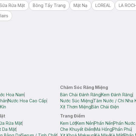
Sữa Rửa Mặt
Bông Tẩy Trang
Mặt Nạ
LOREAL
LA ROC
lairs
Chăm Sóc Răng Miệng
ớc Hoa Nam
Bàn Chải Đánh Răng
Kem Đánh Răng
Thân
Nước Hoa Cao Cấp
Nước Súc Miệng
Tăm Nước / Chỉ Nha 
Kín
Xịt Thơm Miệng
Bàn Chải Điện
Mặt
Trang Điểm
ữa Rửa Mặt
Kem Lót
Kem Nền
Phấn Nền
Phấn Nước
t Da Mặt
Che Khuyết Điểm
Má Hồng
Phấn Phủ
ân Bằng Da
Serum / Tinh Chất
Xịt Khoá Makeup
Kẻ Mày
Kẻ Mắt
Phấn 