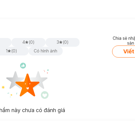
Chia sẻ nh
)
4
(
0
)
3
(
0
)
sản
Viết
1
(
0
)
Có hình ảnh
hẩm này chưa có đánh giá