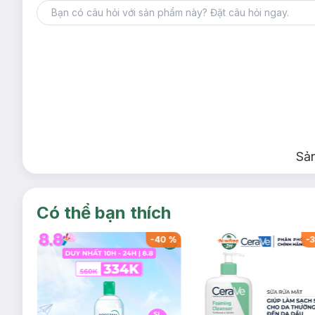
Sả
Có thể bạn thích
-
40
%
-
40
%
-
3