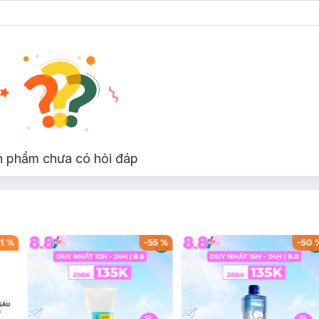
n phẩm chưa có hỏi đáp
1
%
-
55
%
-
50