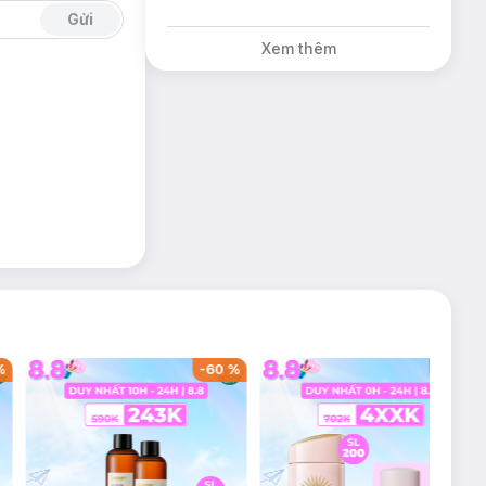
Gửi
Xem thêm
%
-
60
%
-
42
%