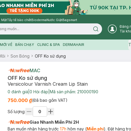
 Mặt
Tẩy tế bào chết
Bioderma
Nước Giặt
Bagsmart
Đăng 
Search icon
Tài kh
T
MỚI VỀ
BÁN CHẠY
CLINIC & SPA
DERMAHAIR
Môi
Son Bóng
OFF Ko sử dụng
MAC
OFF Ko sử dụng
Versicolour Varnish Cream Lip Stain
0
đánh giá
|
0
Hỏi đáp
|
Mã sản phẩm:
210000190
750.000 ₫
(Đã bao gồm VAT)
Số lượng:
Giao Nhanh Miễn Phí 2H
Bạn muốn nhận hàng trước
17h
hôm nay (
Miễn phí
). Đặt hàng t