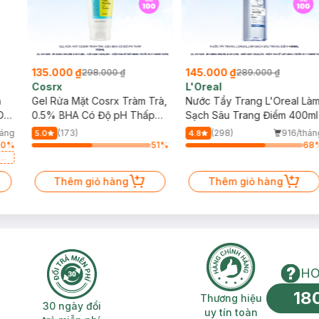
135.000 ₫
145.000 ₫
298.000 ₫
289.000 ₫
Cosrx
L'Oreal
h
Gel Rửa Mặt Cosrx Tràm Trà,
Nước Tẩy Trang L'Oreal Là
Da
0.5% BHA Có Độ pH Thấp
Sạch Sâu Trang Điểm 400ml
150ml
háng
(173)
(298)
916/thán
5.0
4.8
30
%
51
%
68
a
Thêm giỏ hàng
Thêm giỏ hàng
HO
18
n phí 2H
30 ngày đổi trả miễn phí
Thương hiệu uy 
Thương hiệu
30 ngày đổi
uy tín toàn