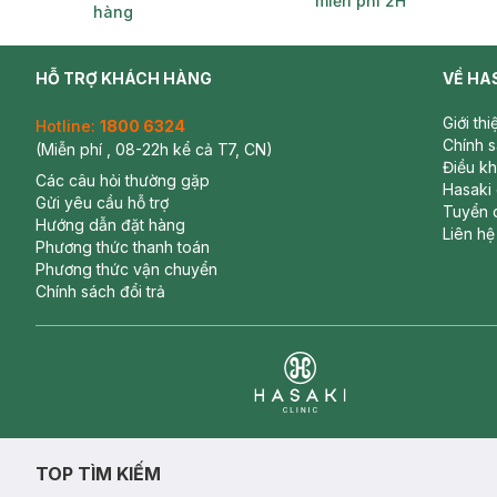
miễn phí 2H
hàng
HỖ TRỢ KHÁCH HÀNG
VỀ HA
Giới th
Hotline:
1800 6324
Chính 
(Miễn phí , 08-22h kể cả T7, CN)
Điều k
Các câu hỏi thường gặp
Hasaki
Gửi yêu cầu hỗ trợ
Tuyển 
Hướng dẫn đặt hàng
Liên hệ
Phương thức thanh toán
Phương thức vận chuyển
Chính sách đổi trả
Clinic
TOP TÌM KIẾM