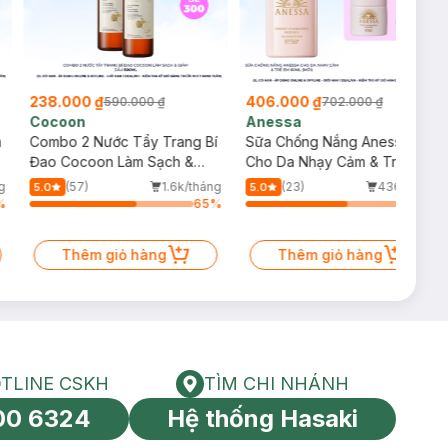
238.000 ₫
406.000 ₫
590.000 ₫
702.000 ₫
Cocoon
Anessa
m
Combo 2 Nước Tẩy Trang Bí
Sữa Chống Nắng Anessa
Đao Cocoon Làm Sạch &
Cho Da Nhạy Cảm & Trẻ Em
Giảm Dầu 500ml
60ml (Mới)
g
(57)
1.6k/tháng
(23)
436/tháng
5.0
5.0
%
65
%
62
%
Thêm giỏ hàng
Thêm giỏ hàng
TLINE CSKH
TÌM CHI NHÁNH
HOTLINE CSKH
Tìm chi nhánh
00 6324
Hệ thống Hasaki
tín toàn cầu