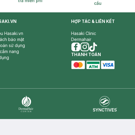
trả miễn phí
cầu
SAKI.VN
HỢP TÁC & LIÊN KẾT
iệu Hasaki.vn
Hasaki Clinic
sách bảo mật
Dermahair
hoản sử dụng
 cẩm nang
facebook
THANH TOÁN
instagram
tiktok
dụng
master card
ATM card
visa card
Synctives
Dermahair