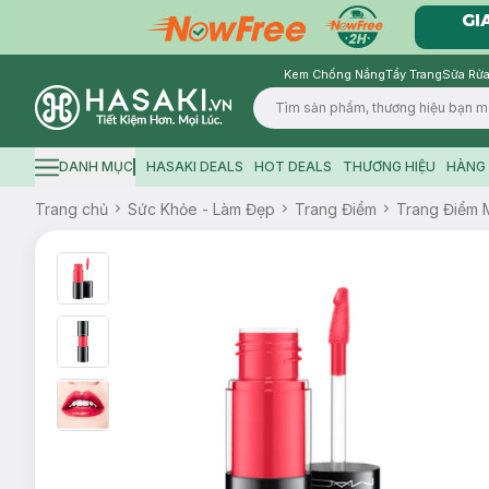
Kem Chống Nắng
Tẩy Trang
Sữa Rửa
Logo
DANH MỤC
HASAKI DEALS
HOT DEALS
THƯƠNG HIỆU
HÀNG 
Hamburger icon
Trang chủ
Sức Khỏe - Làm Đẹp
Trang Điểm
Trang Điểm 