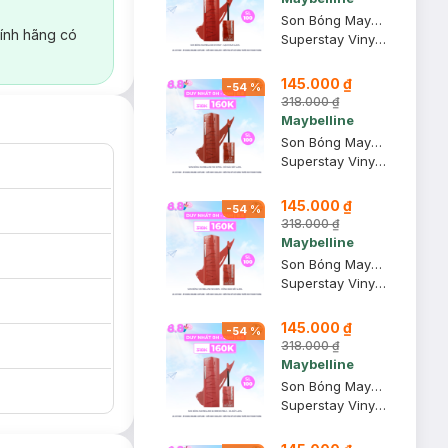
Son Bóng Maybelline 61 Risky - Gạch Đun 4.2ml
ính hãng có
Superstay Vinyl Ink
145.000 ₫
-
54
%
318.000 ₫
Maybelline
Son Bóng Maybelline 130 Extra - Đỏ Nâu Đất 4.2ml
Superstay Vinyl Ink
145.000 ₫
-
54
%
318.000 ₫
Maybelline
Son Bóng Maybelline 125 Keen - Hồng Đào Đất 4.2ml
Superstay Vinyl Ink
145.000 ₫
-
54
%
318.000 ₫
Maybelline
Son Bóng Maybelline 62 Irresistible – Da Đất 4.2ml
Superstay Vinyl Ink