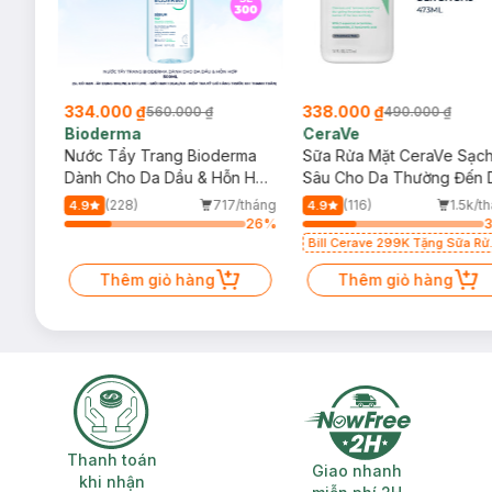
334.000 ₫
338.000 ₫
560.000 ₫
490.000 ₫
Bioderma
CeraVe
rma
Nước Tẩy Trang Bioderma
Sữa Rửa Mặt CeraVe Sạc
m
Dành Cho Da Dầu & Hỗn Hợp
Sâu Cho Da Thường Đến 
500ml
Dầu 473ml
/tháng
(228)
717/tháng
(116)
1.5k/t
4.9
4.9
51
%
26
%
Bill Cerave 299K Tặng Sữa Rử
Mặt Cerave 30ml (SL có hạn)
Thêm giỏ hàng
Thêm giỏ hàng
Thanh toán khi nhận hàng
Giao nhanh miễ
Thanh toán
Giao nhanh
khi nhận