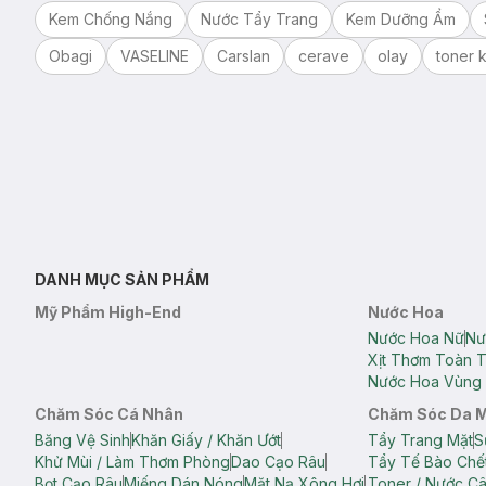
Kem Chống Nắng
Nước Tẩy Trang
Kem Dưỡng Ẩm
Obagi
VASELINE
Carslan
cerave
olay
toner k
DANH MỤC SẢN PHẨM
Mỹ Phẩm High-End
Nước Hoa
Nước Hoa Nữ
Nư
Xịt Thơm Toàn 
Nước Hoa Vùng 
Chăm Sóc Cá Nhân
Chăm Sóc Da 
Băng Vệ Sinh
Khăn Giấy / Khăn Ướt
Tẩy Trang Mặt
S
Khử Mùi / Làm Thơm Phòng
Dao Cạo Râu
Tẩy Tế Bào Chế
Bọt Cạo Râu
Miếng Dán Nóng
Mặt Nạ Xông Hơi
Toner / Nước C