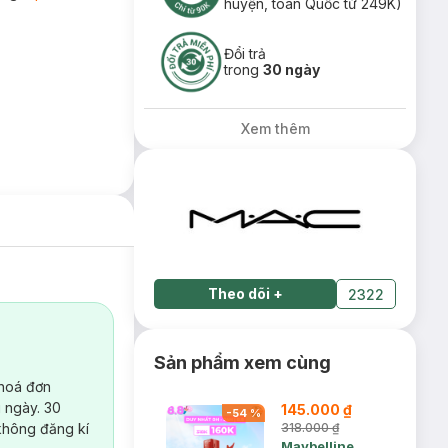
huyện, toàn Quốc từ 249K)
Đổi trả
trong
30 ngày
Xem thêm
Theo dõi
+
2322
Sản phẩm xem cùng
 hoá đơn
 ngày. 30
145.000 ₫
-
54
%
không đăng kí
318.000 ₫
Maybelline