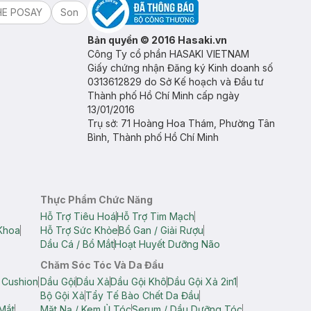
HE POSAY
Son
Bản quyền © 2016 Hasaki.vn
Công Ty cổ phần HASAKI VIETNAM
Giấy chứng nhận Đăng ký Kinh doanh số
0313612829 do Sở Kế hoạch và Đầu tư
Thành phố Hồ Chí Minh cấp ngày
13/01/2016
Trụ sở: 71 Hoàng Hoa Thám, Phường Tân
Bình, Thành phố Hồ Chí Minh
Thực Phẩm Chức Năng
Hỗ Trợ Tiêu Hoá
Hỗ Trợ Tim Mạch
Khoa
Hỗ Trợ Sức Khỏe
Bổ Gan / Giải Rượu
Dầu Cá / Bổ Mắt
Hoạt Huyết Dưỡng Não
Chăm Sóc Tóc Và Da Đầu
 Cushion
Dầu Gội
Dầu Xả
Dầu Gội Khô
Dầu Gội Xả 2in1
Bộ Gội Xả
Tẩy Tế Bào Chết Da Đầu
Mắt
Mặt Nạ / Kem Ủ Tóc
Serum / Dầu Dưỡng Tóc