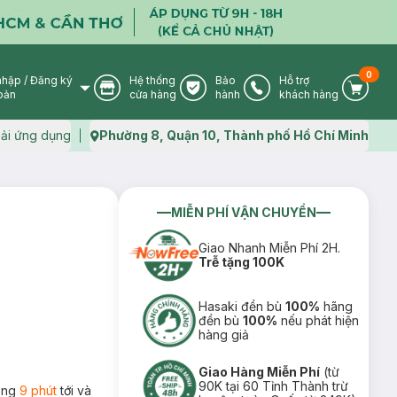
0
nhập
/
Đăng ký
Hệ thống
Bảo
Hỗ trợ
User Icon
Store Icon
Warranty Icon
Phone Icon
Cart I
oản
cửa hàng
hành
khách hàng
ải ứng dụng
Phường 8, Quận 10, Thành phố Hồ Chí Minh
Map icon
MIỄN PHÍ VẬN CHUYỂN
Giao Nhanh Miễn Phí 2H.
Trễ tặng 100K
Hasaki đền bù
100%
hãng
đền bù
100%
nếu phát hiện
hàng giả
Giao Hàng Miễn Phí
(từ
90K tại 60 Tỉnh Thành trừ
rong
9 phút
tới và