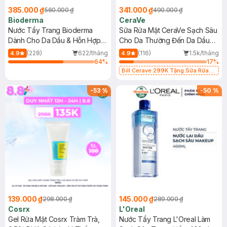
385.000 ₫
341.000 ₫
560.000 ₫
490.000 ₫
Bioderma
CeraVe
Nước Tẩy Trang Bioderma
Sữa Rửa Mặt CeraVe Sạch Sâu
Dành Cho Da Dầu & Hỗn Hợp
Cho Da Thường Đến Da Dầu
500ml
473ml
(228)
622/tháng
(116)
1.5k/tháng
4.9
4.9
64
%
17
%
Bill Cerave 299K Tặng Sữa Rửa
Mặt Cerave 30ml (SL có hạn)
-
53
%
-
50
%
139.000 ₫
145.000 ₫
298.000 ₫
289.000 ₫
Cosrx
L'Oreal
Gel Rửa Mặt Cosrx Tràm Trà,
Nước Tẩy Trang L'Oreal Làm