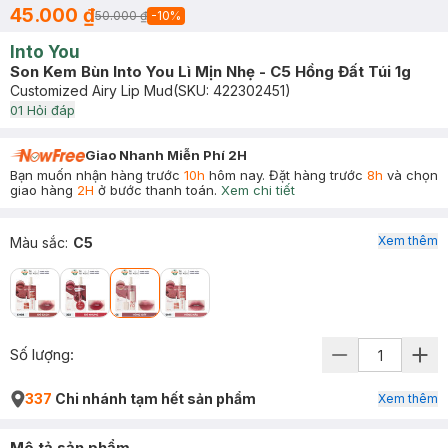
45.000 ₫
50.000 ₫
-
10
%
Into You
Son Kem Bùn Into You Lì Mịn Nhẹ - C5 Hồng Đất Túi 1g
Customized Airy Lip Mud
(SKU:
422302451
)
0
1
Hỏi đáp
Giao Nhanh Miễn Phí 2H
Bạn muốn nhận hàng trước
10h
hôm nay. Đặt hàng trước
8h
và chọn
giao hàng
2H
ở bước thanh toán.
Xem chi tiết
Xem thêm
Màu sắc
:
C5
Số lượng:
337
Chi nhánh tạm hết sản phẩm
Xem thêm
Mô tả sản phẩm