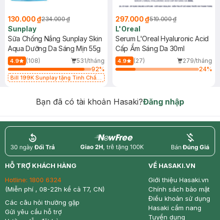
130.000 ₫
297.000 ₫
234.000 ₫
519.000 ₫
Sunplay
L'Oreal
Sữa Chống Nắng Sunplay Skin
Serum L'Oreal Hyaluronic Acid
Aqua Dưỡng Da Sáng Mịn 55g
Cấp Ẩm Sáng Da 30ml
(108)
531/tháng
(27)
279/tháng
4.9
4.9
92
%
24
%
Bill 199K Sunplay tặng Tinh Chất
Chống Nắng 7g trị giá 30K (SL có
hạn)
Bạn đã có tài khoản Hasaki?
Đăng nhập
return
nowfree
price
HỖ TRỢ KHÁCH HÀNG
VỀ HASAKI.VN
Hotline:
1800 6324
Giới thiệu Hasaki.vn
(Miễn phí , 08-22h kể cả T7, CN)
Chính sách bảo mật
Điều khoản sử dụng
Các câu hỏi thường gặp
Hasaki cẩm nang
Gửi yêu cầu hỗ trợ
Tuyển dụng