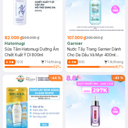
82.000 ₫
107.000 ₫
205.000 ₫
209.000 ₫
Hatomugi
Garnier
Sữa Tắm Hatomugi Dưỡng Ẩm
Nước Tẩy Trang Garnier Dành
Chiết Xuất Ý Dĩ 800ml
Cho Da Dầu Và Mụn 400ml
(Mới)
(123)
714/tháng
(69)
1.1k/tháng
4.9
4.9
52
%
67
%
-
44
%
-
43
%