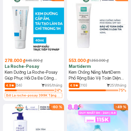
278.000 ₫
553.000 ₫
445.000 ₫
1.350.000 ₫
La Roche-Posay
Martiderm
Kem Dưỡng La Roche-Posay
Kem Chống Nắng MartiDerm
Giúp Phục Hồi Da Đa Công
Phổ Rộng Bảo Vệ Toàn Diện
Dụng 40ml
40ml
(56)
895/tháng
(110)
251/tháng
4.9
4.9
24
%
75
%
Bill La roche-posay 399K Tặng
Gel rửa mặt da dầu nhạy cảm 50ml
(SL có hạn)
-
60
%
-
49
%