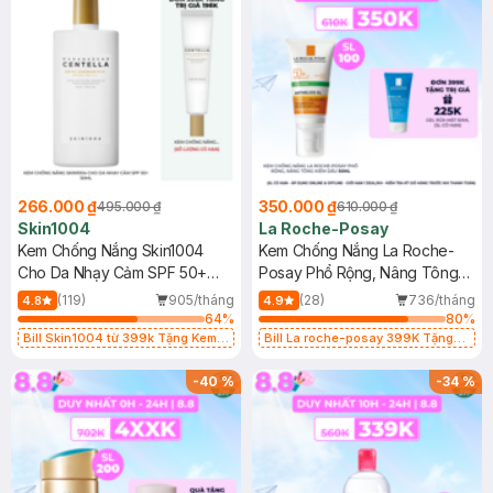
266.000 ₫
350.000 ₫
495.000 ₫
610.000 ₫
Skin1004
La Roche-Posay
Kem Chống Nắng Skin1004
Kem Chống Nắng La Roche-
Cho Da Nhạy Cảm SPF 50+
Posay Phổ Rộng, Nâng Tông
50ml
Kiềm Dầu 50ml
(119)
905/tháng
(28)
736/tháng
4.8
4.9
64
%
80
%
Bill Skin1004 từ 399k Tặng Kem
Bill La roche-posay 399K Tặng
Chống Nắng Cho Da Nhạy Cảm
Gel rửa mặt da dầu nhạy cảm 50ml
SPF 50+ 20ml (SL Có Hạn)
(SL có hạn)
-
40
%
-
34
%