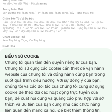
Trang Điểm Mắt
Kẻ Mày
/
Kẻ Mắt
/
Phấn Mắt
/
Mascara
Trang Điểm Môi
Son Dưỡng Môi
/
Son Kem / Tint
/
Son Thỏi
/
Son Bóng
/
Tẩy Trang Mắt / Môi
Chăm Sóc Tóc Và Da Đầu
Dầu Gội Và Dầu Xả
/
Dầu Gội
/
Dầu Xả
/
Dầu Gội Khô
/
Dầu Gội Xả 2in1
/
Bộ Gội Xả
/
Tẩy Tế Bào Chết Da Đầu
/
Mặt Nạ / Kem Ủ Tóc
/
Serum / Dầu Dưỡng Tóc
/
Xịt Dưỡng Tóc
/
Thuốc Nhuộm Tóc
/
Sản Phẩm Tạo Kiểu Tóc
/
Dụng Cụ Chăm Sóc Tóc
/
Máy Sấy Tóc
/
Lược
/
Bộ Chăm Sóc Tóc
/
Phụ Kiện Tóc
Chăm Sóc Cơ Thể
Kem Tẩy Lông
/
Dụng Cụ Tẩy Lông
Nước Hoa
Nước Hoa Nữ
/
Nước Hoa Nam
/
Nước Hoa Cao Cấp
/
Xịt Thơm Toàn Thân
/
Nước Hoa Vùng Kín
Notice about cookies usage
BIỂU NGỮ COOKIE
Chăm Sóc Cá Nhân
Chúng tôi quan tâm đến quyền riêng tư của bạn.
Chống Muỗi
/
Khẩu Trang
/
Máy Massage
/
Mặt Nạ Xông Hơi
/
Nước Rửa Tay
/
Sản Phẩm Chăm Sóc Khác
/
Bàn Chải Đánh Răng
/
Bàn Chải Điện
/
Chúng tôi sử dụng các cookie cần thiết để vận hành
Hỗ Trợ Trắng Răng
/
Kem Đánh Răng
/
Máy Tăm Nước
/
Nước Súc Miệng
/
Tăm / Chỉ Nha Khoa
/
Xịt Thơm Miệng
/
Dung Dịch Vệ Sinh
/
Dưỡng Vùng Kín
/
website của chúng tôi và đồng hành cùng bạn trong
Khăn Ướt Vệ Sinh Vùng Kín
/
Băng Vệ Sinh
/
Tampon
/
Bọt Cạo Râu
/
Dao Cạo Râu
/
Máy Cạo Râu
suốt quá trình điều hướng. Với sự đồng ý của bạn,
Vấn Đề Về Da
chúng tôi và các đối tác của chúng tôi cũng sử dụng
Da Dầu / Lỗ Chân Lông To
/
Da Khô / Mất Nước
/
Da Lão Hóa
/
Da Mụn
/
Da Nhạy Cảm / Kích Ứng
/
Da Xỉn Màu
/
Thâm / Nám / Tàn Nhang
/
cookie để theo dõi các hoạt động trực tuyến của
Quầng Thâm & Bọng Mắt
/
Sẹo
/
Viêm Da Cơ Địa
bạn, đề xuất nội dung và quảng cáo phù hợp với sở
Dụng Cụ / Phụ Kiện Chăm Sóc Da
Chat i
Bông Tẩy Trang
/
Khăn Lau Mặt Khô
/
Dụng Cụ / Máy Rửa Mặt
/
Máy Chăm Sóc Da
/
thích và ưu tiên của bạn cũng như các chức năng
Dụng Cụ Chăm Sóc Khác
liên quan đến mạng xã hội. Để biết thêm thông tin,