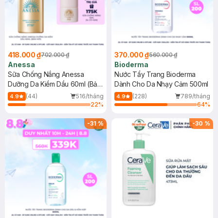
418.000 ₫
370.000 ₫
702.000 ₫
560.000 ₫
Anessa
Bioderma
Sữa Chống Nắng Anessa
Nước Tẩy Trang Bioderma
Dưỡng Da Kiềm Dầu 60ml (Bản
Dành Cho Da Nhạy Cảm 500ml
Mới)
(44)
516/tháng
(228)
789/tháng
4.9
4.9
22
%
64
%
-
31
%
-
30
%