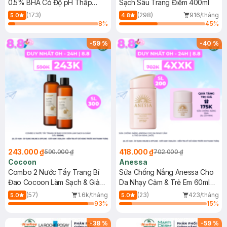
0.5% BHA Có Độ pH Thấp
Sạch Sâu Trang Điểm 400ml
150ml
(173)
(298)
916/tháng
5.0
4.8
8
%
45
%
-
59
%
-
40
%
243.000 ₫
418.000 ₫
590.000 ₫
702.000 ₫
Cocoon
Anessa
Combo 2 Nước Tẩy Trang Bí
Sữa Chống Nắng Anessa Cho
Đao Cocoon Làm Sạch & Giảm
Da Nhạy Cảm & Trẻ Em 60ml
Dầu 500ml
(Mới)
(57)
1.6k/tháng
(23)
423/tháng
5.0
5.0
93
%
15
%
-
38
%
-
59
%