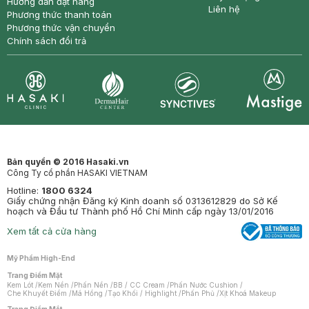
Hướng dẫn đặt hàng
Liên hệ
Phương thức thanh toán
Phương thức vận chuyển
Chính sách đổi trả
Synctives
Clinic
Dermahair
Mastige
Bản quyền © 2016 Hasaki.vn
Công Ty cổ phần HASAKI VIETNAM
Hotline:
1800 6324
Giấy chứng nhận Đăng ký Kinh doanh số 0313612829 do Sở Kế
hoạch và Đầu tư Thành phố Hồ Chí Minh cấp ngày 13/01/2016
Xem tất cả cửa hàng
Mỹ Phẩm High-End
Trang Điểm Mặt
Kem Lót
/
Kem Nền
/
Phấn Nền
/
BB / CC Cream
/
Phấn Nước Cushion
/
Che Khuyết Điểm
/
Má Hồng
/
Tạo Khối / Highlight
/
Phấn Phủ
/
Xịt Khoá Makeup