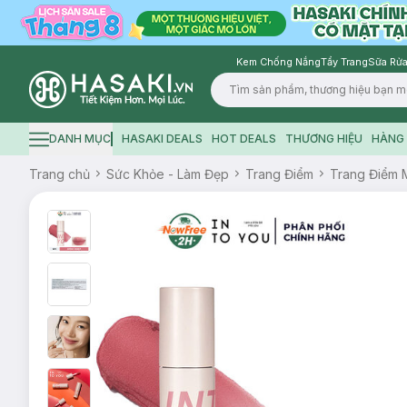
Kem Chống Nắng
Tẩy Trang
Sữa Rửa
Logo
DANH MỤC
HASAKI DEALS
HOT DEALS
THƯƠNG HIỆU
HÀNG 
Hamburger icon
Trang chủ
Sức Khỏe - Làm Đẹp
Trang Điểm
Trang Điểm 