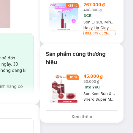
267.000 ₫
-
35
%
408.000 ₫
3CE
Son Lì 3CE Mịn Môi Whip Red - Đỏ Mận 4g
Hazy Lip Clay
BILL 319K 3CE
Tặng 01 Son Kem
Lì 3CE Nhung Mịn
Màu 03 Daffodil
1.5g (SL có hạn)
Sản phẩm cùng thương
 hoá đơn
hiệu
 ngày. 30
không đăng kí
45.000 ₫
-
10
%
50.000 ₫
ính hãng có
Into You
Son Kem Bùn & Má Hồng Into You - 302 Đỏ Nhung Túi 1g
Shero Super Matte Lip & Cheek Mud
Xem thêm