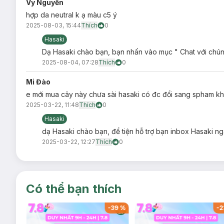
Vy Nguyễn
hợp da neutral k ạ màu c5 ý
2025-08-03, 15:44
Thích
0
Hasaki
Dạ Hasaki chào bạn, bạn nhấn vào mục " Chat với chún
2025-08-04, 07:28
Thích
0
Mi Đào
Ưu thế nổi bật của Son Kem Bùn Into You Cus
e mới mua cây này chưa sài hasaki có đc đổi sang spham k
2025-03-22, 11:48
Thích
0
Kết cấu mịn và dễ tán được thiết kế chuyên biệt để mang
Hasaki
Chất kem bùn lấp đầy rãnh môi, tạo hiệu ứng mờ lì căn
dạ Hasaki chào bạn, để tiện hỗ trợ bạn inbox Hasaki n
Công thức lâu trôi đảm bảo bền màu trong nhiều giờ mà 
2025-03-22, 12:27
Thích
0
Cấp ẩm cho môi, giúp môi lên màu chuẩn nhưng vẫn mề
Bảng màu cực kỳ đa dạng cho mọi tông da, giúp bạn dễ
Có thể sử dụng cho cả môi và má để tiết kiệm thời gian
Có thể bạn thích
-
37
%
-
39
%
-
2