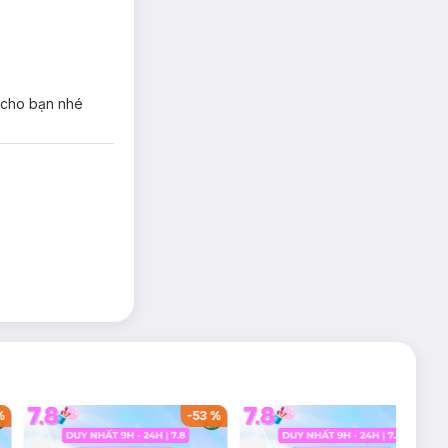
 cho bạn nhé
%
-
53
%
-
38
%