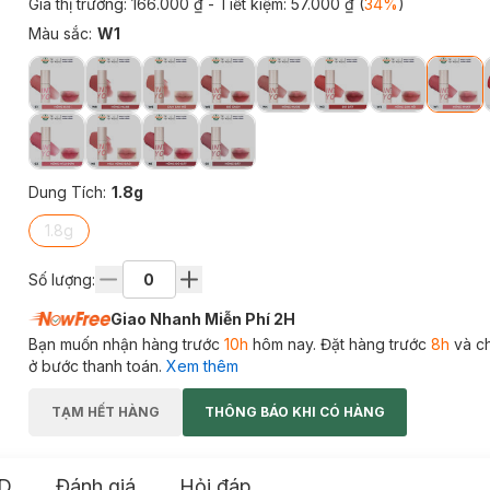
Giá thị trường:
166.000 ₫
- Tiết kiệm:
57.000 ₫
(
34
%
)
Màu sắc
:
W1
Dung Tích
:
1.8g
1.8g
Số lượng:
Giao Nhanh Miễn Phí 2H
Bạn muốn nhận hàng trước
10h
hôm nay. Đặt hàng trước
8h
và c
ở bước thanh toán.
Xem thêm
TẠM HẾT HÀNG
THÔNG BÁO KHI CÓ HÀNG
D
Đánh giá
Hỏi đáp