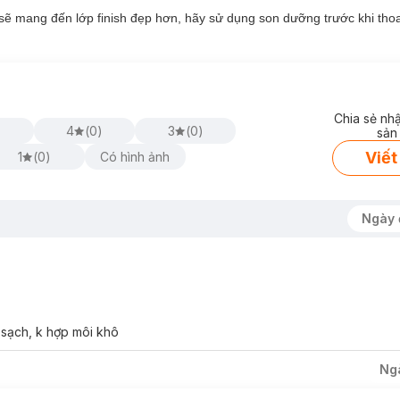
sẽ mang đến lớp finish đẹp hơn, hãy sử dụng son dưỡng trước khi tho
Chia sẻ nh
4
(
0
)
3
(
0
)
sản
Viết
1
(
0
)
Có hình ảnh
Ngày 
i sạch, k hợp môi khô
Ng