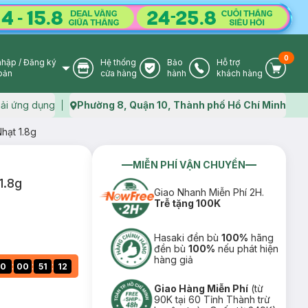
0
nhập
/
Đăng ký
Hệ thống
Bảo
Hỗ trợ
User Icon
Store Icon
Warranty Icon
Phone Icon
Cart I
oản
cửa hàng
hành
khách hàng
ải ứng dụng
Phường 8, Quận 10, Thành phố Hồ Chí Minh
Map icon
hạt 1.8g
MIỄN PHÍ VẬN CHUYỂN
1.8g
Giao Nhanh Miễn Phí 2H.
Trễ tặng 100K
Hasaki đền bù
100%
hãng
đền bù
100%
nếu phát hiện
hàng giả
:
:
:
0
00
51
11
Giao Hàng Miễn Phí
(từ
90K tại 60 Tỉnh Thành trừ