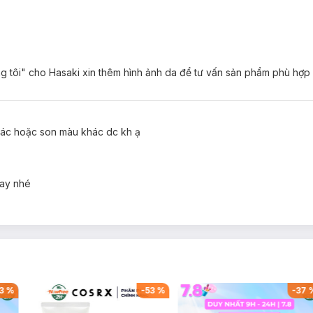
g tôi" cho Hasaki xin thêm hình ảnh da để tư vấn sản phẩm phù hợp
tomized Airy Lip Mud:
hác hoặc son màu khác dc kh ạ
 lại cảm giác siêu nhẹ và thoải mái khi sử dụng.
g mịn.
gay nhé
không cần phải dặm lại liên tục.
m mịn, không khô ráp.
 dàng chọn lựa màu son phù hợp nhất.
, mang đến lớp trang điểm tự nhiên và rạng rỡ mỗi ngày.
3
%
-
53
%
-
37