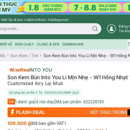
 Mặt
Tẩy tế bào chết
Ariel
Nước Giặt
Bagsmart
Đăng 
Search icon
Tài kh
T
MỚI VỀ
BÁN CHẠY
CLINIC & SPA
DERMAHAIR
Môi
Son Kem / Tint
Son Kem Bùn Into You Lì Mịn Nhẹ - W1 Hồng N
INTO YOU
Son Kem Bùn Into You Lì Mịn Nhẹ - W1 Hồng Nhạt 
Customized Airy Lip Mud
Số công bố với Bộ Y Tế : 230630/24/CBMP-QLD
5
1
đánh giá
|
4
Hỏi đáp
|
Mã sản phẩm:
422228139
KẾT THÚC TRONG
109.000 ₫
(Đã bao gồm VAT)