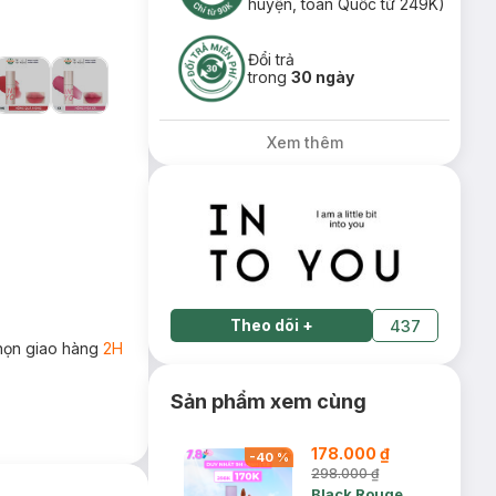
huyện, toàn Quốc từ 249K)
Đổi trả
trong
30 ngày
Xem thêm
Theo dõi
+
437
họn giao hàng
2H
Sản phẩm xem cùng
178.000 ₫
-
40
%
298.000 ₫
Black Rouge