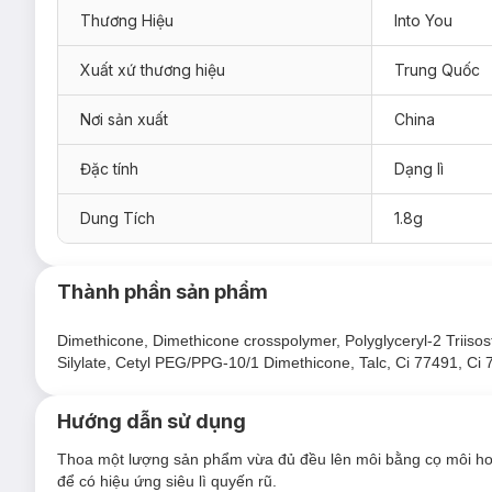
Thương Hiệu
Into You
Xuất xứ thương hiệu
Trung Quốc
Nơi sản xuất
China
Son Kem Bùn Into You Customized Airy Lip Mud 1.8g
chín
Cho tông da lạnh:
Đặc tính
Dạng lì
C1 - Hồng Đào
Dung Tích
1.8g
C2 - Hồng Mẫu Đơn
C3 - Hồng Hoa Cà
Thành phần sản phẩm
C5 - Hồng Đất
Cho tông da trung tính:
Dimethicone, Dimethicone crosspolymer, Polyglyceryl-2 Triisos
N3 - Hồng Đỏ Đất
Silylate, Cetyl PEG/PPG-10/1 Dimethicone, Talc, Ci 77491, Ci 
N5 - Hoa Hồng Đào
Hướng dẫn sử dụng
N6 - Hồng Quả Mọng
Cho tông da ấm:
Thoa một lượng sản phẩm vừa đủ đều lên môi bằng cọ môi hoặ
để có hiệu ứng siêu lì quyến rũ.
W1 - Hồng Nhạt