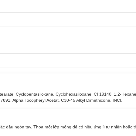
h hãng hiện đã có mặt tại
Hasaki
với 14 màu
:
tearate, Cyclopentasiloxane, Cyclohexasiloxane, CI 19140, 1,2-Hexanedi
77891, Alpha Tocopheryl Acetat, C30-45 Alkyl Dimethicone, INCI.
c đầu ngón tay. Thoa một lớp mỏng để có hiệu ứng lì tự nhiên hoặc t