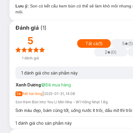
Lưu ý:
Son có kết cấu kem bùn có thể sẽ làm khô môi nhưng 
W2 - Hồng San Hô
môi.
W3 - Đỏ Đất
W4 - Hồng Nude
Đánh giá
(
1
)
W5 - Đỏ Gạch
5
Tất cả
(
1
)
5
(
1
)
W6 - Cam San Hô
2
(
0
)
W8 - Hồng MLBB
1
đánh giá
1
đánh giá cho sản phẩm này
Xanh Dương
Đã mua hàng
|
5
Rất hài lòng
2025-01-31, 14:08
Son Kem Bùn Into You Lì Mịn Nhẹ - W1 Hồng Nhạt 1.8g
Sơn màu đẹp, bám cũng tốt, uống nước ít trôi, dầu mỡ thì trô
1
đánh giá cho sản phẩm này