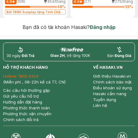
(108)
454/tháng
(27)
275/tháng
4.9
4.9
48
%
39
%
Bill 199K Sunplay tặng Tinh Chất
Chống Nắng 7g trị giá 30K (SL có
hạn)
Bạn đã có tài khoản Hasaki?
Đăng nhập
return
nowfree
price
HỖ TRỢ KHÁCH HÀNG
VỀ HASAKI.VN
Hotline:
1800 6324
Giới thiệu Hasaki.vn
(Miễn phí , 08-22h kể cả T7, CN)
Chính sách bảo mật
Điều khoản sử dụng
Các câu hỏi thường gặp
Hasaki cẩm nang
Gửi yêu cầu hỗ trợ
Tuyển dụng
Hướng dẫn đặt hàng
Liên hệ
Phương thức thanh toán
Phương thức vận chuyển
Chính sách đổi trả