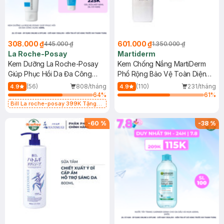
308.000 ₫
601.000 ₫
445.000 ₫
1.350.000 ₫
La Roche-Posay
Martiderm
Kem Dưỡng La Roche-Posay
Kem Chống Nắng MartiDerm
Giúp Phục Hồi Da Đa Công
Phổ Rộng Bảo Vệ Toàn Diện
Dụng 40ml
40ml
(56)
808/tháng
(110)
231/tháng
4.9
4.9
64
%
61
%
Bill La roche-posay 399K Tặng
Gel rửa mặt da dầu nhạy cảm 50ml
(SL có hạn)
-
60
%
-
38
%