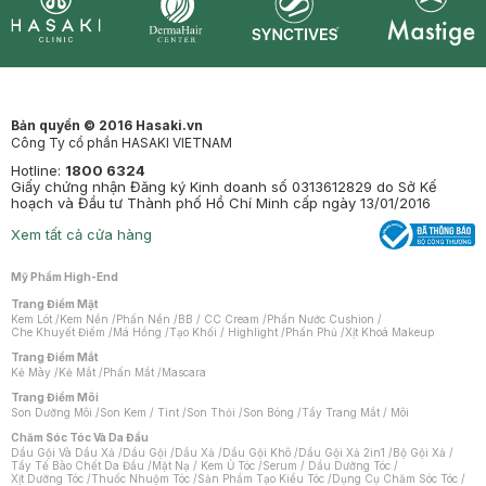
Synctives
Clinic
Dermahair
Mastige
Bản quyền © 2016 Hasaki.vn
Công Ty cổ phần HASAKI VIETNAM
Hotline:
1800 6324
Giấy chứng nhận Đăng ký Kinh doanh số 0313612829 do Sở Kế
hoạch và Đầu tư Thành phố Hồ Chí Minh cấp ngày 13/01/2016
Xem tất cả cửa hàng
Mỹ Phẩm High-End
Trang Điểm Mặt
Kem Lót
/
Kem Nền
/
Phấn Nền
/
BB / CC Cream
/
Phấn Nước Cushion
/
Che Khuyết Điểm
/
Má Hồng
/
Tạo Khối / Highlight
/
Phấn Phủ
/
Xịt Khoá Makeup
Trang Điểm Mắt
Kẻ Mày
/
Kẻ Mắt
/
Phấn Mắt
/
Mascara
Trang Điểm Môi
Son Dưỡng Môi
/
Son Kem / Tint
/
Son Thỏi
/
Son Bóng
/
Tẩy Trang Mắt / Môi
Chăm Sóc Tóc Và Da Đầu
Dầu Gội Và Dầu Xả
/
Dầu Gội
/
Dầu Xả
/
Dầu Gội Khô
/
Dầu Gội Xả 2in1
/
Bộ Gội Xả
/
Tẩy Tế Bào Chết Da Đầu
/
Mặt Nạ / Kem Ủ Tóc
/
Serum / Dầu Dưỡng Tóc
/
Xịt Dưỡng Tóc
/
Thuốc Nhuộm Tóc
/
Sản Phẩm Tạo Kiểu Tóc
/
Dụng Cụ Chăm Sóc Tóc
/