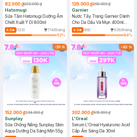
82.000 ₫
129.000 ₫
205.000 ₫
209.000 ₫
Hatomugi
Garnier
Sữa Tắm Hatomugi Dưỡng Ẩm
Nước Tẩy Trang Garnier Dành
Chiết Xuất Ý Dĩ 800ml
Cho Da Dầu Và Mụn 400ml
(Mới)
(123)
714/tháng
(69)
935/tháng
4.9
4.9
52
%
64
%
-
35
%
-
42
%
152.000 ₫
302.000 ₫
234.000 ₫
519.000 ₫
Sunplay
L'Oreal
Sữa Chống Nắng Sunplay Skin
Serum L'Oreal Hyaluronic Acid
Aqua Dưỡng Da Sáng Mịn 55g
Cấp Ẩm Sáng Da 30ml