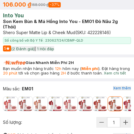
106.000 ₫
168.000 ₫
-
37
%
Into You
Son Kem Bùn & Má Hồng Into You - EM01 Đỏ Nâu 2g
(Thỏi)
Shero Super Matte Lip & Cheek Mud
(SKU:
422228146
)
Số công bố với Bộ Y Tế : 230627/24/CBMP-QLD
5
(
2
Đánh giá)
|
1
Hỏi đáp
Start Icon
Giao Nhanh Miễn Phí 2H
Bạn muốn nhận hàng trước
12h
hôm nay (
Miễn phí
). Đặt hàng trong
20 phút
tới và chọn giao hàng
2H
ở bước thanh toán.
Xem chi tiết
Xem thêm
Màu sắc
:
EM01
Số lượng: