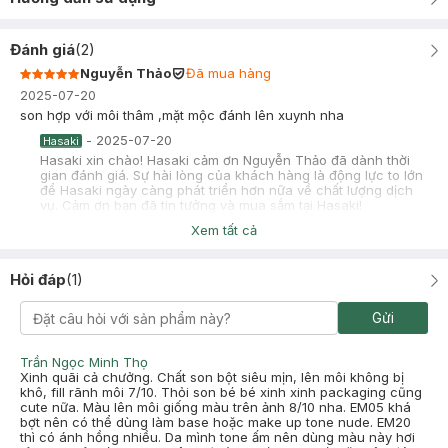
Đánh giá
(
2
)
Nguyễn Thảo
Đã mua hàng
2025-07-20
son hợp với môi thâm ,mặt mộc đánh lên xuynh nha
-
2025-07-20
Hasaki
Hasaki xin chào! Hasaki cảm ơn Nguyễn Thảo đã dành thời
gian đánh giá. Sự hài lòng của khách hàng là động lực to lớn
để Hasaki ngày càng phát triển hơn nữa về chất lượng dịch
vụ. Cảm ơn bạn đã tin tưởng và mua sắm tại Hasaki!
Xem tất cả
chu
Đã mua hàng
2024-12-20
Hỏi đáp
(
1
)
mua theo review, màu hồng rất đẹp cho da ấm nha, ko có ánh
tím chỉ có ánh cam, nhẹ nhàng xinh lắm
Gửi
Trần Ngọc Minh Thọ
Xinh quãi cả chưởng. Chất son bột siêu mịn, lên môi không bị
khô, fill rãnh môi 7/10. Thỏi son bé bé xinh xinh packaging cũng
cute nữa. Màu lên môi giống màu trên ảnh 8/10 nha. EM05 khá
bợt nên có thể dùng làm base hoặc make up tone nude. EM20
thì có ánh hồng nhiều. Da mình tone ấm nên dùng màu này hơi