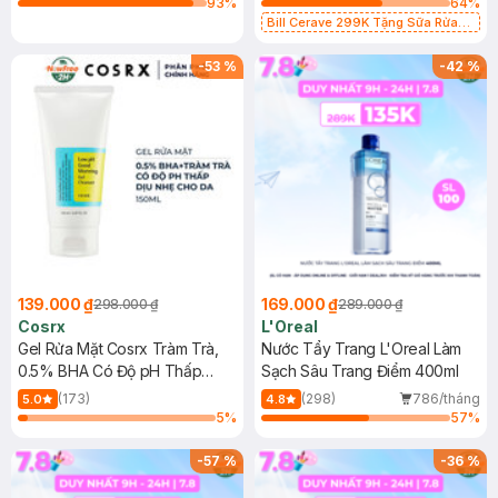
93
%
64
%
Bill Cerave 299K Tặng Sữa Rửa
Mặt Cerave 30ml (SL có hạn)
-
53
%
-
42
%
139.000 ₫
169.000 ₫
298.000 ₫
289.000 ₫
Cosrx
L'Oreal
Gel Rửa Mặt Cosrx Tràm Trà,
Nước Tẩy Trang L'Oreal Làm
0.5% BHA Có Độ pH Thấp
Sạch Sâu Trang Điểm 400ml
150ml
(173)
(298)
786/tháng
5.0
4.8
5
%
57
%
-
57
%
-
36
%