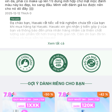
xỉn da, phải có make up lên 1 tí dùng mới hợp chứ mặt mộc đánh
màu này ko đẹp, ko sang đâu. Mình viết đánh giá ko được nên
cho nó dô đây :))))
2025-12-12
Thích
0
Hasaki
Dạ chào bạn, Hasaki rất tiếc về trải nghiệm chưa tốt của bạn
khi mua hàng tại Hasaki. Hasaki xin ghi nhận ý kiến góp ý của
bạn và thông báo đến phía nhãn hàng nhằm cải thiện chất
lượng sản phẩm tốt hơn trong thời gian tới. Cảm ơn bạn đã tin
tưởng và mua sắm tại Hasaki!
2025-12-12
Thích
0
Xem tất cả
GỢI Ý DÀNH RIÊNG CHO BẠN
-
50
%
-
42
%