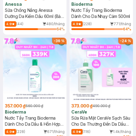
Anessa
Bioderma
Sữa Chống Nắng Anessa
Nước Tẩy Trang Bioderma
Dưỡng Da Kiềm Dầu 60ml (Bản
Dành Cho Da Nhạy Cảm 500ml
Mới)
(44)
480/tháng
(228)
771/tháng
4.9
4.9
64
%
64
%
-
36
%
-
24
%
357.000 ₫
373.000 ₫
560.000 ₫
490.000 ₫
Bioderma
CeraVe
Nước Tẩy Trang Bioderma
Sữa Rửa Mặt CeraVe Sạch Sâu
Dành Cho Da Dầu & Hỗn Hợp
Cho Da Thường Đến Da Dầu
500ml
473ml
(228)
671/tháng
(116)
1.4k/tháng
4.9
4.9