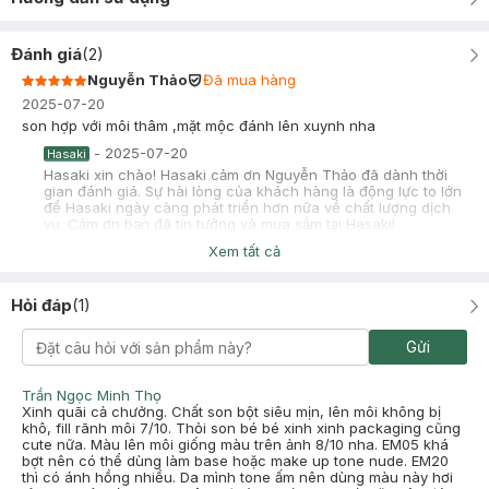
Đánh giá
(
2
)
Nguyễn Thảo
Đã mua hàng
2025-07-20
son hợp với môi thâm ,mặt mộc đánh lên xuynh nha
-
2025-07-20
Hasaki
Hasaki xin chào! Hasaki cảm ơn Nguyễn Thảo đã dành thời
gian đánh giá. Sự hài lòng của khách hàng là động lực to lớn
để Hasaki ngày càng phát triển hơn nữa về chất lượng dịch
vụ. Cảm ơn bạn đã tin tưởng và mua sắm tại Hasaki!
Xem tất cả
chu
Đã mua hàng
2024-12-20
Hỏi đáp
(
1
)
mua theo review, màu hồng rất đẹp cho da ấm nha, ko có ánh
tím chỉ có ánh cam, nhẹ nhàng xinh lắm
Gửi
Trần Ngọc Minh Thọ
Xinh quãi cả chưởng. Chất son bột siêu mịn, lên môi không bị
khô, fill rãnh môi 7/10. Thỏi son bé bé xinh xinh packaging cũng
cute nữa. Màu lên môi giống màu trên ảnh 8/10 nha. EM05 khá
bợt nên có thể dùng làm base hoặc make up tone nude. EM20
thì có ánh hồng nhiều. Da mình tone ấm nên dùng màu này hơi