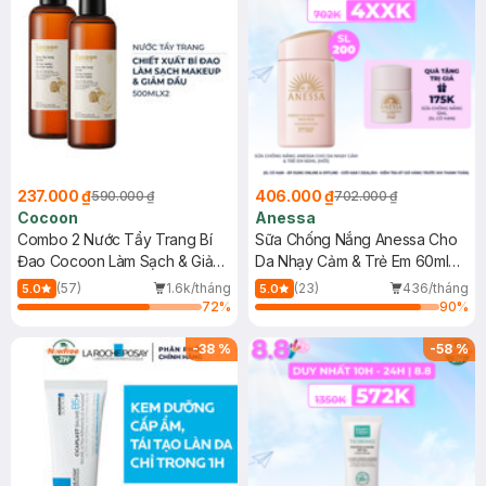
237.000 ₫
406.000 ₫
590.000 ₫
702.000 ₫
Cocoon
Anessa
Combo 2 Nước Tẩy Trang Bí
Sữa Chống Nắng Anessa Cho
Đao Cocoon Làm Sạch & Giảm
Da Nhạy Cảm & Trẻ Em 60ml
Dầu 500ml
(Mới)
(57)
1.6k/tháng
(23)
436/tháng
5.0
5.0
72
%
90
%
-
38
%
-
58
%