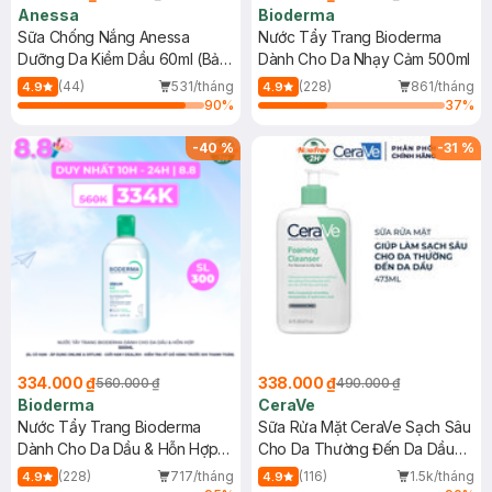
Anessa
Bioderma
Sữa Chống Nắng Anessa
Nước Tẩy Trang Bioderma
Dưỡng Da Kiềm Dầu 60ml (Bản
Dành Cho Da Nhạy Cảm 500ml
Mới)
(44)
531/tháng
(228)
861/tháng
4.9
4.9
90
%
37
%
-
40
%
-
31
%
334.000 ₫
338.000 ₫
560.000 ₫
490.000 ₫
Bioderma
CeraVe
Nước Tẩy Trang Bioderma
Sữa Rửa Mặt CeraVe Sạch Sâu
Dành Cho Da Dầu & Hỗn Hợp
Cho Da Thường Đến Da Dầu
500ml
473ml
(228)
717/tháng
(116)
1.5k/tháng
4.9
4.9