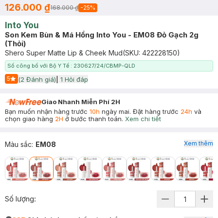
126.000 ₫
168.000 ₫
-
25
%
Into You
Son Kem Bùn & Má Hồng Into You - EM08 Đỏ Gạch 2g
(Thỏi)
Shero Super Matte Lip & Cheek Mud
(SKU:
422228150
)
Số công bố với Bộ Y Tế : 230627/24/CBMP-QLD
5
(
2
Đánh giá)
|
1
Hỏi đáp
Start Icon
Giao Nhanh Miễn Phí 2H
Bạn muốn nhận hàng trước
10h
ngày mai. Đặt hàng trước
24h
và
chọn giao hàng
2H
ở bước thanh toán.
Xem chi tiết
Xem thêm
Màu sắc
:
EM08
Số lượng: