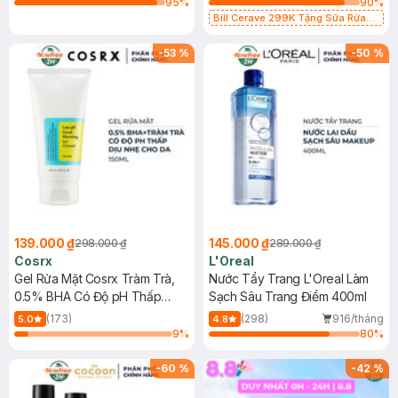
95
%
90
%
Bill Cerave 299K Tặng Sữa Rửa
Mặt Cerave 30ml (SL có hạn)
-
53
%
-
50
%
139.000 ₫
145.000 ₫
298.000 ₫
289.000 ₫
Cosrx
L'Oreal
Gel Rửa Mặt Cosrx Tràm Trà,
Nước Tẩy Trang L'Oreal Làm
0.5% BHA Có Độ pH Thấp
Sạch Sâu Trang Điểm 400ml
150ml
(173)
(298)
916/tháng
5.0
4.8
9
%
80
%
-
60
%
-
42
%