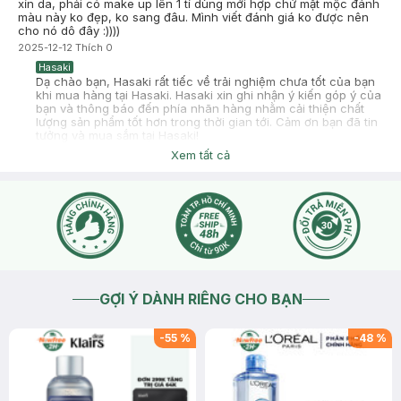
xỉn da, phải có make up lên 1 tí dùng mới hợp chứ mặt mộc đánh
màu này ko đẹp, ko sang đâu. Mình viết đánh giá ko được nên
cho nó dô đây :))))
2025-12-12
Thích
0
Hasaki
Dạ chào bạn, Hasaki rất tiếc về trải nghiệm chưa tốt của bạn
khi mua hàng tại Hasaki. Hasaki xin ghi nhận ý kiến góp ý của
bạn và thông báo đến phía nhãn hàng nhằm cải thiện chất
lượng sản phẩm tốt hơn trong thời gian tới. Cảm ơn bạn đã tin
tưởng và mua sắm tại Hasaki!
2025-12-12
Thích
0
Xem tất cả
GỢI Ý DÀNH RIÊNG CHO BẠN
-
55
%
-
48
%