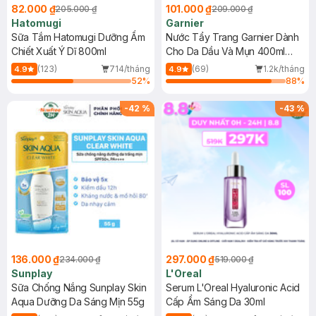
82.000 ₫
101.000 ₫
205.000 ₫
209.000 ₫
Hatomugi
Garnier
Sữa Tắm Hatomugi Dưỡng Ẩm
Nước Tẩy Trang Garnier Dành
Chiết Xuất Ý Dĩ 800ml
Cho Da Dầu Và Mụn 400ml
(Mới)
(123)
714/tháng
(69)
1.2k/tháng
4.9
4.9
52
%
88
%
-
42
%
-
43
%
136.000 ₫
297.000 ₫
234.000 ₫
519.000 ₫
Sunplay
L'Oreal
Sữa Chống Nắng Sunplay Skin
Serum L'Oreal Hyaluronic Acid
Aqua Dưỡng Da Sáng Mịn 55g
Cấp Ẩm Sáng Da 30ml