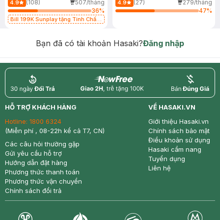
(108)
507/tháng
(27)
279/tháng
4.9
4.9
36
%
47
%
Bill 199K Sunplay tặng Tinh Chất
Chống Nắng 7g trị giá 30K (SL có
hạn)
Bạn đã có tài khoản Hasaki?
Đăng nhập
return
nowfree
price
HỖ TRỢ KHÁCH HÀNG
VỀ HASAKI.VN
Hotline:
1800 6324
Giới thiệu Hasaki.vn
(Miễn phí , 08-22h kể cả T7, CN)
Chính sách bảo mật
Điều khoản sử dụng
Các câu hỏi thường gặp
Hasaki cẩm nang
Gửi yêu cầu hỗ trợ
Tuyển dụng
Hướng dẫn đặt hàng
Liên hệ
Phương thức thanh toán
Phương thức vận chuyển
Chính sách đổi trả