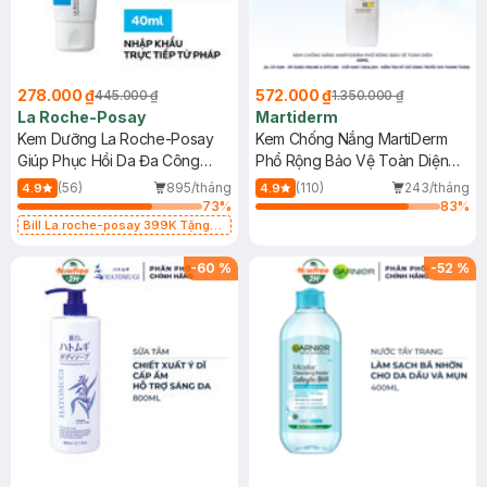
278.000 ₫
572.000 ₫
445.000 ₫
1.350.000 ₫
La Roche-Posay
Martiderm
Kem Dưỡng La Roche-Posay
Kem Chống Nắng MartiDerm
Giúp Phục Hồi Da Đa Công
Phổ Rộng Bảo Vệ Toàn Diện
Dụng 40ml
40ml
(56)
895/tháng
(110)
243/tháng
4.9
4.9
73
%
83
%
Bill La roche-posay 399K Tặng
Gel rửa mặt da dầu nhạy cảm 50ml
(SL có hạn)
-
60
%
-
52
%