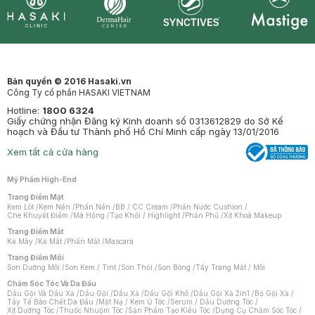
Synctives
Clinic
Dermahair
Mastige
Bản quyền © 2016 Hasaki.vn
Công Ty cổ phần HASAKI VIETNAM
Hotline:
1800 6324
Giấy chứng nhận Đăng ký Kinh doanh số 0313612829 do Sở Kế
hoạch và Đầu tư Thành phố Hồ Chí Minh cấp ngày 13/01/2016
Xem tất cả cửa hàng
Mỹ Phẩm High-End
Trang Điểm Mặt
Kem Lót
/
Kem Nền
/
Phấn Nền
/
BB / CC Cream
/
Phấn Nước Cushion
/
Che Khuyết Điểm
/
Má Hồng
/
Tạo Khối / Highlight
/
Phấn Phủ
/
Xịt Khoá Makeup
Trang Điểm Mắt
Kẻ Mày
/
Kẻ Mắt
/
Phấn Mắt
/
Mascara
Trang Điểm Môi
Son Dưỡng Môi
/
Son Kem / Tint
/
Son Thỏi
/
Son Bóng
/
Tẩy Trang Mắt / Môi
Chăm Sóc Tóc Và Da Đầu
Dầu Gội Và Dầu Xả
/
Dầu Gội
/
Dầu Xả
/
Dầu Gội Khô
/
Dầu Gội Xả 2in1
/
Bộ Gội Xả
/
Tẩy Tế Bào Chết Da Đầu
/
Mặt Nạ / Kem Ủ Tóc
/
Serum / Dầu Dưỡng Tóc
/
Xịt Dưỡng Tóc
/
Thuốc Nhuộm Tóc
/
Sản Phẩm Tạo Kiểu Tóc
/
Dụng Cụ Chăm Sóc Tóc
/