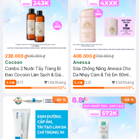
238.000 ₫
406.000 ₫
590.000 ₫
702.000 ₫
Cocoon
Anessa
Combo 2 Nước Tẩy Trang Bí
Sữa Chống Nắng Anessa Cho
Đao Cocoon Làm Sạch & Giảm
Da Nhạy Cảm & Trẻ Em 60ml
Dầu 500ml
(Mới)
(57)
1.6k/tháng
(23)
436/tháng
5.0
5.0
50
%
59
%
-
40
%
-
58
%