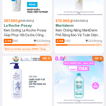
267.000 ₫
572.000 ₫
445.000 ₫
1.350.000 ₫
La Roche-Posay
Martiderm
Kem Dưỡng La Roche-Posay
Kem Chống Nắng MartiDerm
Giúp Phục Hồi Da Đa Công
Phổ Rộng Bảo Vệ Toàn Diện
Dụng 40ml
40ml
(56)
932/tháng
(110)
243/tháng
4.9
4.9
80
%
30
%
Bill La roche-posay 399K Tặng
Gel rửa mặt da dầu nhạy cảm 50ml
(SL có hạn)
-
60
%
-
52
%