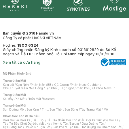
Synctives
Clinic
Dermahair
Mastige
Bản quyền © 2016 Hasaki.vn
Công Ty cổ phần HASAKI VIETNAM
Hotline:
1800 6324
Giấy chứng nhận Đăng ký Kinh doanh số 0313612829 do Sở Kế
hoạch và Đầu tư Thành phố Hồ Chí Minh cấp ngày 13/01/2016
Xem tất cả cửa hàng
Mỹ Phẩm High-End
Trang Điểm Mặt
Kem Lót
/
Kem Nền
/
Phấn Nền
/
BB / CC Cream
/
Phấn Nước Cushion
/
Che Khuyết Điểm
/
Má Hồng
/
Tạo Khối / Highlight
/
Phấn Phủ
/
Xịt Khoá Makeup
Trang Điểm Mắt
Kẻ Mày
/
Kẻ Mắt
/
Phấn Mắt
/
Mascara
Trang Điểm Môi
Son Dưỡng Môi
/
Son Kem / Tint
/
Son Thỏi
/
Son Bóng
/
Tẩy Trang Mắt / Môi
Chăm Sóc Tóc Và Da Đầu
Dầu Gội Và Dầu Xả
/
Dầu Gội
/
Dầu Xả
/
Dầu Gội Khô
/
Dầu Gội Xả 2in1
/
Bộ Gội Xả
/
Tẩy Tế Bào Chết Da Đầu
/
Mặt Nạ / Kem Ủ Tóc
/
Serum / Dầu Dưỡng Tóc
/
Xịt Dưỡng Tóc
/
Thuốc Nhuộm Tóc
/
Sản Phẩm Tạo Kiểu Tóc
/
Dụng Cụ Chăm Sóc Tóc
/