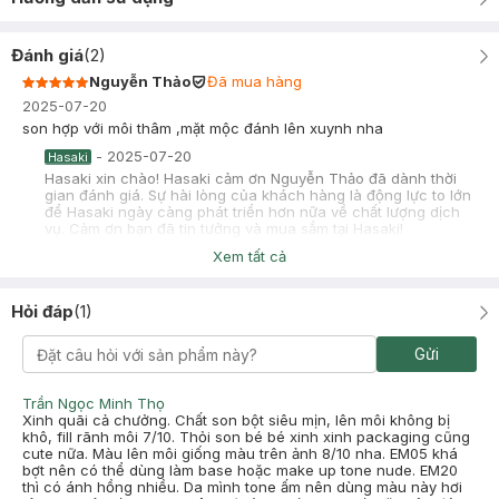
Đánh giá
(
2
)
Nguyễn Thảo
Đã mua hàng
2025-07-20
son hợp với môi thâm ,mặt mộc đánh lên xuynh nha
-
2025-07-20
Hasaki
Hasaki xin chào! Hasaki cảm ơn Nguyễn Thảo đã dành thời
gian đánh giá. Sự hài lòng của khách hàng là động lực to lớn
để Hasaki ngày càng phát triển hơn nữa về chất lượng dịch
vụ. Cảm ơn bạn đã tin tưởng và mua sắm tại Hasaki!
Xem tất cả
chu
Đã mua hàng
2024-12-20
Hỏi đáp
(
1
)
mua theo review, màu hồng rất đẹp cho da ấm nha, ko có ánh
tím chỉ có ánh cam, nhẹ nhàng xinh lắm
Gửi
Trần Ngọc Minh Thọ
Xinh quãi cả chưởng. Chất son bột siêu mịn, lên môi không bị
khô, fill rãnh môi 7/10. Thỏi son bé bé xinh xinh packaging cũng
cute nữa. Màu lên môi giống màu trên ảnh 8/10 nha. EM05 khá
bợt nên có thể dùng làm base hoặc make up tone nude. EM20
thì có ánh hồng nhiều. Da mình tone ấm nên dùng màu này hơi