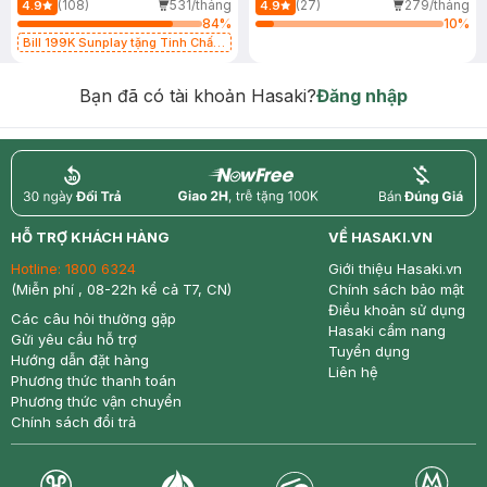
(108)
531/tháng
(27)
279/tháng
4.9
4.9
84
%
10
%
Bill 199K Sunplay tặng Tinh Chất
Chống Nắng 7g trị giá 30K (SL có
hạn)
Bạn đã có tài khoản Hasaki?
Đăng nhập
return
nowfree
price
HỖ TRỢ KHÁCH HÀNG
VỀ HASAKI.VN
Hotline:
1800 6324
Giới thiệu Hasaki.vn
(Miễn phí , 08-22h kể cả T7, CN)
Chính sách bảo mật
Điều khoản sử dụng
Các câu hỏi thường gặp
Hasaki cẩm nang
Gửi yêu cầu hỗ trợ
Tuyển dụng
Hướng dẫn đặt hàng
Liên hệ
Phương thức thanh toán
Phương thức vận chuyển
Chính sách đổi trả