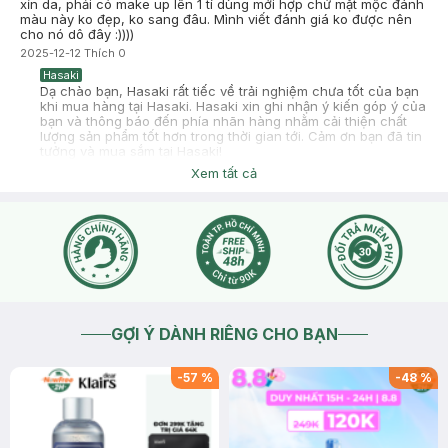
xỉn da, phải có make up lên 1 tí dùng mới hợp chứ mặt mộc đánh
màu này ko đẹp, ko sang đâu. Mình viết đánh giá ko được nên
cho nó dô đây :))))
2025-12-12
Thích
0
Hasaki
Dạ chào bạn, Hasaki rất tiếc về trải nghiệm chưa tốt của bạn
khi mua hàng tại Hasaki. Hasaki xin ghi nhận ý kiến góp ý của
bạn và thông báo đến phía nhãn hàng nhằm cải thiện chất
lượng sản phẩm tốt hơn trong thời gian tới. Cảm ơn bạn đã tin
tưởng và mua sắm tại Hasaki!
2025-12-12
Thích
0
Xem tất cả
GỢI Ý DÀNH RIÊNG CHO BẠN
-
57
%
-
48
%