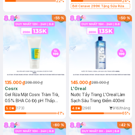
22
%
24
%
Bill Cerave 299K Tặng Sữa Rửa
Mặt Cerave 30ml (SL có hạn)
-
55
%
-
50
%
135.000 ₫
145.000 ₫
298.000 ₫
289.000 ₫
Cosrx
L'Oreal
Gel Rửa Mặt Cosrx Tràm Trà,
Nước Tẩy Trang L'Oreal Làm
0.5% BHA Có Độ pH Thấp
Sạch Sâu Trang Điểm 400ml
150ml
(173)
(298)
916/tháng
5.0
4.8
41
%
65
%
-
60
%
-
42
%