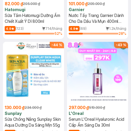
82.000 ₫
101.000 ₫
205.000 ₫
209.000 ₫
Hatomugi
Garnier
Sữa Tắm Hatomugi Dưỡng Ẩm
Nước Tẩy Trang Garnier Dành
Chiết Xuất Ý Dĩ 800ml
Cho Da Dầu Và Mụn 400ml
(Mới)
(123)
714/tháng
(69)
1.2k/tháng
4.9
4.9
52
%
28
%
-
44
%
-
43
%
130.000 ₫
297.000 ₫
234.000 ₫
519.000 ₫
Sunplay
L'Oreal
Sữa Chống Nắng Sunplay Skin
Serum L'Oreal Hyaluronic Acid
Aqua Dưỡng Da Sáng Mịn 55g
Cấp Ẩm Sáng Da 30ml