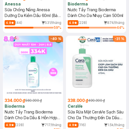
Anessa
Bioderma
Sữa Chống Nắng Anessa
Nước Tẩy Trang Bioderma
Dưỡng Da Kiềm Dầu 60ml (Bản
Dành Cho Da Nhạy Cảm 500ml
Mới)
(44)
531/tháng
(228)
874/tháng
4.9
4.9
59
%
44
%
-
40
%
-
31
%
334.000 ₫
338.000 ₫
560.000 ₫
490.000 ₫
Bioderma
CeraVe
Nước Tẩy Trang Bioderma
Sữa Rửa Mặt CeraVe Sạch Sâu
Dành Cho Da Dầu & Hỗn Hợp
Cho Da Thường Đến Da Dầu
500ml
473ml
(228)
717/tháng
(116)
1.5k/tháng
4.9
4.9