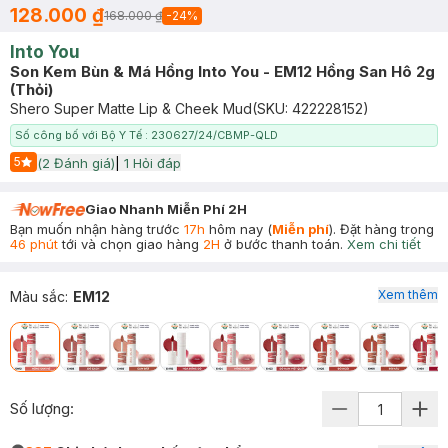
128.000 ₫
168.000 ₫
-
24
%
Into You
Son Kem Bùn & Má Hồng Into You - EM12 Hồng San Hô 2g
(Thỏi)
Shero Super Matte Lip & Cheek Mud
(SKU:
422228152
)
Số công bố với Bộ Y Tế : 230627/24/CBMP-QLD
5
(
2
Đánh giá)
|
1
Hỏi đáp
Start Icon
Giao Nhanh Miễn Phí 2H
Bạn muốn nhận hàng trước
17h
hôm nay (
Miễn phí
). Đặt hàng trong
46 phút
tới và chọn giao hàng
2H
ở bước thanh toán.
Xem chi tiết
Xem thêm
Màu sắc
:
EM12
Số lượng: