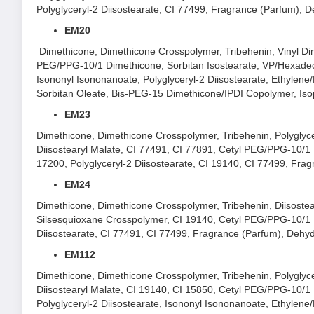
Polyglyceryl-2 Diisostearate, CI 77499, Fragrance (Parfum), 
EM20
Dimethicone, Dimethicone Crosspolymer, Tribehenin, Vinyl Dim
PEG/PPG-10/1 Dimethicone, Sorbitan Isostearate, VP/Hexadece
Isononyl Isononanoate, Polyglyceryl-2 Diisostearate, Ethylen
Sorbitan Oleate, Bis-PEG-15 Dimethicone/IPDI Copolymer, Isopr
EM23
Dimethicone, Dimethicone Crosspolymer, Tribehenin, Polyglyce
Diisostearyl Malate, CI 77491, CI 77891, Cetyl PEG/PPG-10/1
17200, Polyglyceryl-2 Diisostearate, CI 19140, CI 77499, Fragr
EM24
Dimethicone, Dimethicone Crosspolymer, Tribehenin, Diisostear
Silsesquioxane Crosspolymer, CI 19140, Cetyl PEG/PPG-10/1 
Diisostearate, CI 77491, CI 77499, Fragrance (Parfum), Dehydro
Ưu thế nổi bật của Son Kem Bùn & Má Hồng I
EM112
Kết cấu độc đáo, không chỉ mềm mịn, nhẹ nhàng lướt trê
Dimethicone, Dimethicone Crosspolymer, Tribehenin, Polyglyce
Diisostearyl Malate, CI 19140, CI 15850, Cetyl PEG/PPG-10/1
Chất son dễ thoa, dễ tán, lâu trôi, có thể giữ màu trong
Polyglyceryl-2 Diisostearate, Isononyl Isononanoate, Ethylen