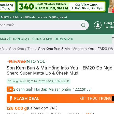
 Mặt
Tẩy tế bào chết
Bioderma
Nước Giặt
Bagsmart
Đăng 
Search icon
Tài kh
T
MỚI VỀ
BÁN CHẠY
CLINIC & SPA
DERMAHAIR
Môi
Son Kem / Tint
Son Kem Bùn & Má Hồng Into You - EM20 Đỏ 
INTO YOU
Son Kem Bùn & Má Hồng Into You - EM20 Đỏ Ngói 
Shero Super Matte Lip & Cheek Mud
Số công bố với Bộ Y Tế : 232690/24/CBMP-QLD
5
2
đánh giá
|
1
Hỏi đáp
|
Mã sản phẩm:
422228153
KẾT THÚC TRONG
126.000 ₫
(Đã bao gồm VAT)