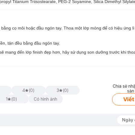
ùng cho cả môi, má, mắt,… mang đến lớp trang điểm thống nhất và tiế
opyl Titanium Triisostearate, PEG-2 Soyamine, Silica Dimethyl Silylat
ịn, giúp môi và má luôn ẩm mượt.
bằng cọ môi hoặc đầu ngón tay. Thoa một lớp mỏng để có hiệu ứng lì
nền, tán đều bằng đầu ngón tay.
sẽ mang đến lớp finish đẹp hơn, hãy sử dụng son dưỡng trước khi tho
Chia sẻ nh
)
4
(
0
)
3
(
0
)
sản
Viết
1
(
0
)
Có hình ảnh
Ngày 