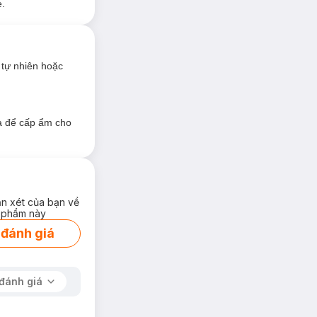
t kiệm thời gian.
e.
 tự nhiên hoặc
a để cấp ẩm cho
ận xét của bạn về
 phẩm này
 đánh giá
đánh giá