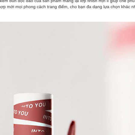
kem bùn độc đáo của sản phẩm mang lại lớp finish mịn lì giúp che phủ
hợp mới mọi phong cách trang điểm, cho bạn đa dạng lựa chọn khác n