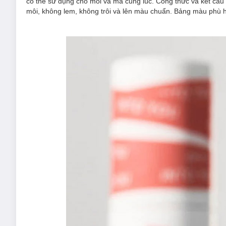
có thể sử dụng cho môi và má cùng lúc. Công thức và kết cấu 
môi, không lem, không trôi và lên màu chuẩn. Bảng màu phù 