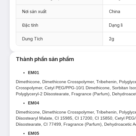
Son Kem Bùn & Má Hồng Into You Shero Super Matte Lip 
Nơi sản xuất
China
EM01 - Đỏ Nâu
Đặc tính
Dạng lì
EM04 - Đỏ Mọng
EM05 - Cam Đất
Dung Tích
2g
EM06 - Cam Cháy
EM08 - Đỏ Gạch
Thành phần sản phẩm
EM10 - Hồng Nâu
EM12 - Hồng San Hô
EM01
EM20 - Đỏ Ngói
Dimethicone, Dimethicone Crosspolymer, Tribehenin, Polyglyce
Crosspolymer, Cetyl PEG/PPG-10/1 Dimethicone, Sorbitan Isos
EM23 - Đỏ Cranberry
Polyglyceryl-2 Diisostearate, Fragrance (Parfum), Dehydroace
EM24 - Hồng Nude
EM04
EM112 - Hoa Hồng Đỏ
Dimethicone, Dimethicone Crosspolymer, Tribehenin, Polyglyce
Diisostearyl Malate, CI 15985, CI 17200, CI 15850, Cetyl PE
Diisostearate, CI 77499, Fragrance (Parfum), Dehydroacetic A
EM05