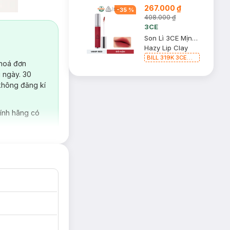
267.000 ₫
-
35
%
408.000 ₫
3CE
Son Lì 3CE Mịn Môi Whip Red - Đỏ Mận 4g
Hazy Lip Clay
BILL 319K 3CE
 hoá đơn
Tặng 01 Son Kem
 ngày. 30
Lì 3CE Nhung Mịn
Màu 03 Daffodil
không đăng kí
1.5g (SL có hạn)
ính hãng có