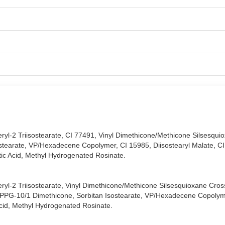
& Cheek Mud (Thỏi) 2g
chính hãng hiện đã có mặt tại
Hasaki
với 11
ryl-2 Triisostearate, CI 77491, Vinyl Dimethicone/Methicone Silsesqui
tearate, VP/Hexadecene Copolymer, CI 15985, Diisostearyl Malate, CI
tic Acid, Methyl Hydrogenated Rosinate.
ryl-2 Triisostearate, Vinyl Dimethicone/Methicone Silsesquioxane Cro
G/PPG-10/1 Dimethicone, Sorbitan Isostearate, VP/Hexadecene Copolyme
cid, Methyl Hydrogenated Rosinate.