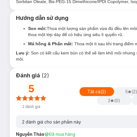
Son được kiểm nghiệm toàn cho người sử dụng, có thể d
Sorbitan Oleate, Bis-PEG-15 Dimethicone/IPDI Copolymer, Isopr
Công thức giàu dưỡng chất, chứa các thành phần ẩm m
Hướng dẫn sử dụng
Son môi:
Thoa một lượng sản phẩm vừa đủ đều lên môi 
thoa một lớp dày để có hiệu ứng siêu lì quyến rũ.
Má hồng & Phấn mắt:
Thoa một ít sau khi trang điểm 
Lưu ý:
Son có kết cấu kem bùn có thể sẽ làm khô môi nhưng 
môi.
Đánh giá
(
2
)
5
Tất cả
(
2
)
5
(
2
2
(
0
)
2
đánh giá
2
đánh giá cho sản phẩm này
Nguyễn Thảo
Đã mua hàng