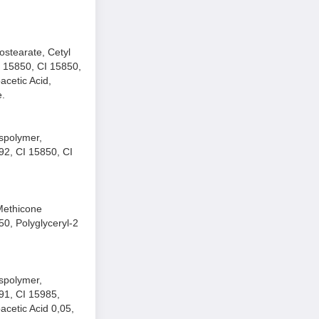
ostearate, Cetyl
I 15850, CI 15850,
acetic Acid,
e.
sspolymer,
92, CI 15850, CI
/Methicone
0, Polyglyceryl-2
ân môi.
sspolymer,
91, CI 15985,
y dài.
cetic Acid 0,05,