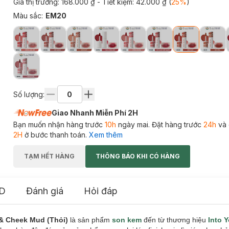
Giá thị trường:
168.000 ₫
- Tiết kiệm:
42.000 ₫
(
25
%
)
Màu sắc
:
EM20
Số lượng:
Giao Nhanh Miễn Phí 2H
Bạn muốn nhận hàng trước
10h
ngày mai. Đặt hàng trước
24h
và 
2H
ở bước thanh toán.
Xem thêm
TẠM HẾT HÀNG
THÔNG BÁO KHI CÓ HÀNG
D
Đánh giá
Hỏi đáp
 & Cheek Mud (Thỏi)
là sản phẩm
son kem
đến từ thương hiệu
Into 