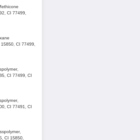
/Methicone
92, CI 77499,
oxane
 15850, CI 77499,
sspolymer,
85, CI 77499, CI
sspolymer,
00, CI 77491, CI
osspolymer,
5, CI 15850,