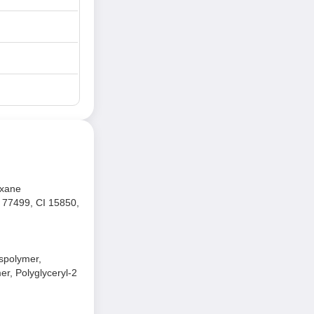
 màu:
oxane
 77499, CI 15850,
sspolymer,
r, Polyglyceryl-2