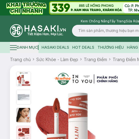
Kem Chống Nắng
Tẩy Trang
Sữa Rửa
Logo
DANH MỤC
HASAKI DEALS
HOT DEALS
THƯƠNG HIỆU
HÀNG 
Hamburger icon
Trang chủ
Sức Khỏe - Làm Đẹp
Trang Điểm
Trang Điểm 