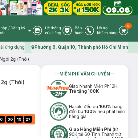
0
nhập
/
Đăng ký
Hệ thống
Bảo
Hỗ trợ
User Icon
Store Icon
Warranty Icon
Phone Icon
Cart I
oản
cửa hàng
hành
khách hàng
ải ứng dụng
Phường 8, Quận 10, Thành phố Hồ Chí Minh
Map icon
Ngói 2g (Thỏi)
MIỄN PHÍ VẬN CHUYỂN
2g (Thỏi)
Giao Nhanh Miễn Phí 2H.
Trễ tặng 100K
Hasaki đền bù
100%
hãng
đền bù
100%
nếu phát hiện
hàng giả
:
:
:
0
00
19
26
Giao Hàng Miễn Phí
(từ
90K tại 60 Tỉnh Thành trừ