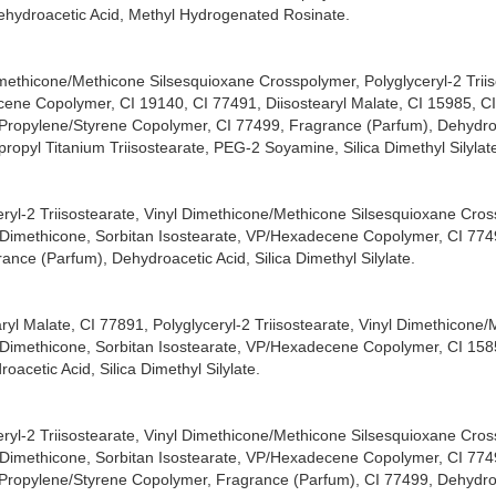
Dehydroacetic Acid, Methyl Hydrogenated Rosinate.
ethicone/Methicone Silsesquioxane Crosspolymer, Polyglyceryl-2 Triis
ne Copolymer, CI 19140, CI 77491, Diisostearyl Malate, CI 15985, C
e/Propylene/Styrene Copolymer, CI 77499, Fragrance (Parfum), Dehydro
opyl Titanium Triisostearate, PEG-2 Soyamine, Silica Dimethyl Silylat
ryl-2 Triisostearate, Vinyl Dimethicone/Methicone Silsesquioxane Cro
 Dimethicone, Sorbitan Isostearate, VP/Hexadecene Copolymer, CI 774
ance (Parfum), Dehydroacetic Acid, Silica Dimethyl Silylate.
yl Malate, CI 77891, Polyglyceryl-2 Triisostearate, Vinyl Dimethicone
Dimethicone, Sorbitan Isostearate, VP/Hexadecene Copolymer, CI 1585
acetic Acid, Silica Dimethyl Silylate.
nto You Shero Super Matte Lip & Cheek Mud:
n môi, mà còn tạo hiệu ứng mịn lì tự nhiên, giúp che phủ các đường v
ryl-2 Triisostearate, Vinyl Dimethicone/Methicone Silsesquioxane Cro
 Dimethicone, Sorbitan Isostearate, VP/Hexadecene Copolymer, CI 774
 nhiều giờ mà không cần dặm lại, rất lý tưởng cho các sự kiện hoặc ngà
e/Propylene/Styrene Copolymer, Fragrance (Parfum), CI 77499, Dehydroa