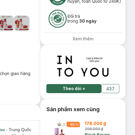
huyện, toàn Quốc từ 249K)
Đổi trả
trong
30 ngày
Xem thêm
chọn giao hàng
Theo dõi
+
437
Sản phẩm xem cùng
178.000 ₫
-
40
%
298.000 ₫
You
- Trung Quốc
Black Rouge