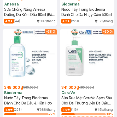
Anessa
Bioderma
Sữa Chống Nắng Anessa
Nước Tẩy Trang Bioderma
Dưỡng Da Kiềm Dầu 60ml (Bản
Dành Cho Da Nhạy Cảm 500ml
Mới)
(44)
307/tháng
(228)
522/tháng
4.9
4.9
-
38
%
-
30
%
348.000 ₫
341.000 ₫
560.000 ₫
490.000 ₫
Bioderma
CeraVe
Nước Tẩy Trang Bioderma
Sữa Rửa Mặt CeraVe Sạch Sâu
Dành Cho Da Dầu & Hỗn Hợp
Cho Da Thường Đến Da Dầu
500ml
473ml
(228)
688/tháng
(116)
1.5k/tháng
4.9
4.9
27
%
30
%