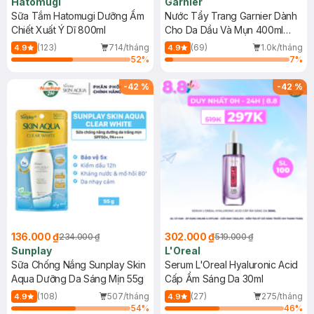
Hatomugi
Garnier
Sữa Tắm Hatomugi Dưỡng Ẩm
Nước Tẩy Trang Garnier Dành
Chiết Xuất Ý Dĩ 800ml
Cho Da Dầu Và Mụn 400ml
(Mới)
(123)
714/tháng
(69)
1.0k/tháng
4.9
4.9
52
%
7
%
-
42
%
-
42
%
136.000 ₫
302.000 ₫
234.000 ₫
519.000 ₫
Sunplay
L'Oreal
Sữa Chống Nắng Sunplay Skin
Serum L'Oreal Hyaluronic Acid
Aqua Dưỡng Da Sáng Mịn 55g
Cấp Ẩm Sáng Da 30ml
(108)
507/tháng
(27)
275/tháng
4.9
4.9
54
%
46
%