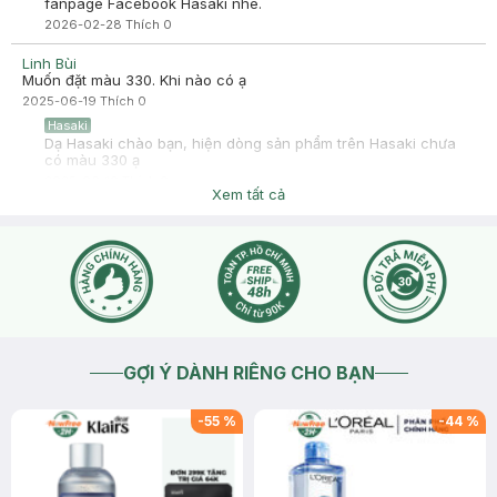
fanpage Facebook Hasaki nhé.
2026-02-28
Thích
0
Linh Bùi
Muốn đặt màu 330. Khi nào có ạ
2025-06-19
Thích
0
Hasaki
Dạ Hasaki chào bạn, hiện dòng sản phẩm trên Hasaki chưa
có màu 330 ạ
2025-06-19
Thích
0
Xem tất cả
GỢI Ý DÀNH RIÊNG CHO BẠN
-
55
%
-
44
%