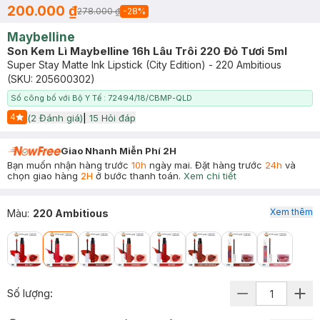
200.000 ₫
278.000 ₫
-
28
%
Maybelline
Son Kem Lì Maybelline 16h Lâu Trôi 220 Đỏ Tươi 5ml
Super Stay Matte Ink Lipstick (City Edition) - 220 Ambitious
(SKU:
205600302
)
Số công bố với Bộ Y Tế : 72494/18/CBMP-QLD
4
(
2
Đánh giá)
|
15
Hỏi đáp
Start Icon
Giao Nhanh Miễn Phí 2H
Bạn muốn nhận hàng trước
10h
ngày mai. Đặt hàng trước
24h
và
chọn giao hàng
2H
ở bước thanh toán.
Xem chi tiết
Xem thêm
Màu
:
220 Ambitious
Số lượng: