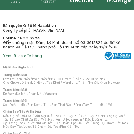
Synctives
Clinic
Dermahair
Mastige
Bản quyền © 2016 Hasaki.vn
Công Ty cổ phần HASAKI VIETNAM
Hotline:
1800 6324
Giấy chứng nhận Đăng ký Kinh doanh số 0313612829 do Sở Kế
hoạch và Đầu tư Thành phố Hồ Chí Minh cấp ngày 13/01/2016
Xem tất cả cửa hàng
Mỹ Phẩm High-End
Trang Điểm Mặt
Kem Lót
/
Kem Nền
/
Phấn Nền
/
BB / CC Cream
/
Phấn Nước Cushion
/
Che Khuyết Điểm
/
Má Hồng
/
Tạo Khối / Highlight
/
Phấn Phủ
/
Xịt Khoá Makeup
Trang Điểm Mắt
Kẻ Mày
/
Kẻ Mắt
/
Phấn Mắt
/
Mascara
Trang Điểm Môi
Son Dưỡng Môi
/
Son Kem / Tint
/
Son Thỏi
/
Son Bóng
/
Tẩy Trang Mắt / Môi
Chăm Sóc Tóc Và Da Đầu
Dầu Gội Và Dầu Xả
/
Dầu Gội
/
Dầu Xả
/
Dầu Gội Khô
/
Dầu Gội Xả 2in1
/
Bộ Gội Xả
/
Tẩy Tế Bào Chết Da Đầu
/
Mặt Nạ / Kem Ủ Tóc
/
Serum / Dầu Dưỡng Tóc
/
Xịt Dưỡng Tóc
/
Thuốc Nhuộm Tóc
/
Sản Phẩm Tạo Kiểu Tóc
/
Dụng Cụ Chăm Sóc Tóc
/
Máy Sấy Tóc
/
Lược
/
Bộ Chăm Sóc Tóc
/
Phụ Kiện Tóc
Chăm Sóc Cơ Thể