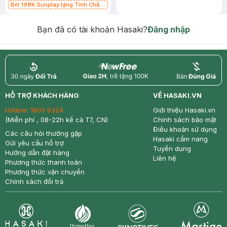
Bill 199K Sunplay tặng Tinh Chất
Chống Nắng 7g trị giá 30K (SL có
hạn)
Bạn đã có tài khoản Hasaki?
Đăng nhập
return
nowfree
price
HỖ TRỢ KHÁCH HÀNG
VỀ HASAKI.VN
Hotline:
1800 6324
Giới thiệu Hasaki.vn
(Miễn phí , 08-22h kể cả T7, CN)
Chính sách bảo mật
Điều khoản sử dụng
Các câu hỏi thường gặp
Hasaki cẩm nang
Gửi yêu cầu hỗ trợ
Tuyển dụng
Hướng dẫn đặt hàng
Liên hệ
Phương thức thanh toán
Phương thức vận chuyển
Chính sách đổi trả