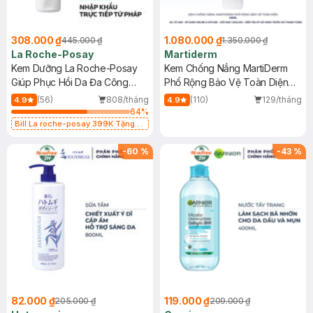
308.000 ₫
1.080.000 ₫
445.000 ₫
1.350.000 ₫
La Roche-Posay
Martiderm
Kem Dưỡng La Roche-Posay
Kem Chống Nắng MartiDerm
Giúp Phục Hồi Da Đa Công
Phổ Rộng Bảo Vệ Toàn Diện
Dụng 40ml
40ml
(56)
808/tháng
(110)
129/tháng
4.9
4.9
64
%
Bill La roche-posay 399K Tặng
Gel rửa mặt da dầu nhạy cảm 50ml
(SL có hạn)
-
60
%
-
43
%
82.000 ₫
119.000 ₫
205.000 ₫
209.000 ₫