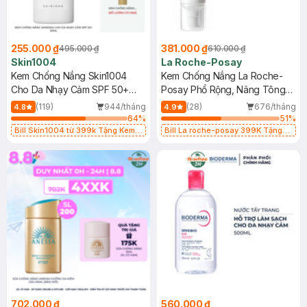
255.000 ₫
381.000 ₫
495.000 ₫
610.000 ₫
Skin1004
La Roche-Posay
Kem Chống Nắng Skin1004
Kem Chống Nắng La Roche-
Cho Da Nhạy Cảm SPF 50+
Posay Phổ Rộng, Nâng Tông
50ml
Kiềm Dầu 50ml
(119)
944/tháng
(28)
676/tháng
4.8
4.9
64
%
51
%
Bill Skin1004 từ 399k Tặng Kem
Bill La roche-posay 399K Tặng
Chống Nắng Cho Da Nhạy Cảm
Gel rửa mặt da dầu nhạy cảm 50ml
SPF 50+ 20ml (SL Có Hạn)
(SL có hạn)
702.000 ₫
560.000 ₫