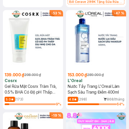
Bill Cerave 299K Tặng Sữa Rửa
Mặt Cerave 30ml (SL có hạn)
-
53
%
-
47
%
139.000 ₫
153.000 ₫
298.000 ₫
289.000 ₫
Cosrx
L'Oreal
Gel Rửa Mặt Cosrx Tràm Trà,
Nước Tẩy Trang L'Oreal Làm
0.5% BHA Có Độ pH Thấp
Sạch Sâu Trang Điểm 400ml
150ml
(173)
(298)
868/tháng
5.0
4.8
9
%
64
%
-
19
%