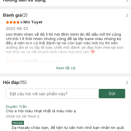
Đánh giá
(
2
)
Nhi Tuyet
2022-06-22
son thơm nhen về độ lì thì hơi đỉnh mình ăn đồ dầu mỡ thì cũng
chỉ trôi 1 ít thôi nhen nhưng cũng để lại lớp base màu nhưng ko
đều á nên m.n có thể đánh lại nè còn bạn nào môi ho thì nên
dưỡng ẩm kĩ vs tẩy tế bào chết môi đánh sẽ đẹp hơn nhe tại son
hơi khô nè vs rất nhanh khô nênn hơi khó tán ❤
Hiền
Đã mua hàng
2022-01-21
Xem tất cả
son lâu trôi nhưng khi trôi thì ko để lại lớp base nên nhìn ko tự
nhiên. nên cân nhắc
Hỏi đáp
(
15
)
Gửi
Duyên Trần
Cho e hỏi màu nhạt nhất là màu nào ạ
2026-02-28
Thích
0
Hasaki
Dạ Hasaki chào bạn, để tiện tư vấn hơn nhờ bạn nhắn tin quâ