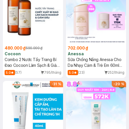
480.000 ₫
702.000 ₫
590.000 ₫
Cocoon
Anessa
Combo 2 Nước Tẩy Trang Bí
Sữa Chống Nắng Anessa Cho
Đao Cocoon Làm Sạch & Giảm
Da Nhạy Cảm & Trẻ Em 60ml
Dầu 500ml
(Mới)
(57)
795/tháng
(23)
252/tháng
5.0
5.0
-
31
%
-
20
%