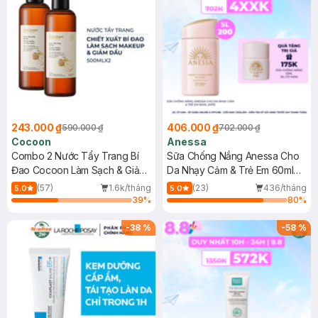
243.000 ₫
406.000 ₫
590.000 ₫
702.000 ₫
Cocoon
Anessa
Combo 2 Nước Tẩy Trang Bí
Sữa Chống Nắng Anessa Cho
Đao Cocoon Làm Sạch & Giảm
Da Nhạy Cảm & Trẻ Em 60ml
Dầu 500ml
(Mới)
(57)
1.6k/tháng
(23)
436/tháng
5.0
5.0
39
%
80
%
-
38
%
-
58
%