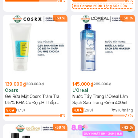
66
%
66
%
Bill Cerave 299K Tặng Sữa Rửa
Mặt Cerave 30ml (SL có hạn)
-
53
%
-
50
%
139.000 ₫
145.000 ₫
298.000 ₫
289.000 ₫
Cosrx
L'Oreal
Gel Rửa Mặt Cosrx Tràm Trà,
Nước Tẩy Trang L'Oreal Làm
0.5% BHA Có Độ pH Thấp
Sạch Sâu Trang Điểm 400ml
150ml
(173)
(298)
916/tháng
5.0
4.8
8
%
77
%
-
59
%
-
42
%