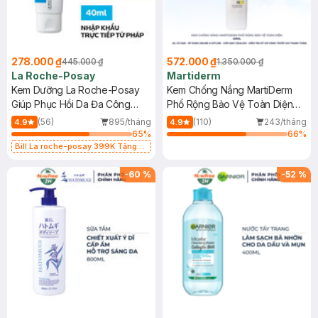
278.000 ₫
572.000 ₫
445.000 ₫
1.350.000 ₫
La Roche-Posay
Martiderm
Kem Dưỡng La Roche-Posay
Kem Chống Nắng MartiDerm
Giúp Phục Hồi Da Đa Công
Phổ Rộng Bảo Vệ Toàn Diện
Dụng 40ml
40ml
(56)
895/tháng
(110)
243/tháng
4.9
4.9
65
%
66
%
Bill La roche-posay 399K Tặng
Gel rửa mặt da dầu nhạy cảm 50ml
(SL có hạn)
-
60
%
-
52
%