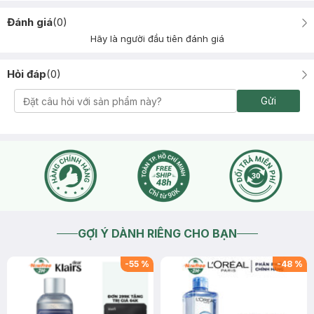
Đánh giá
(
0
)
Hãy là người đầu tiên đánh giá
Hỏi đáp
(
0
)
Gửi
GỢI Ý DÀNH RIÊNG CHO BẠN
-
55
%
-
48
%