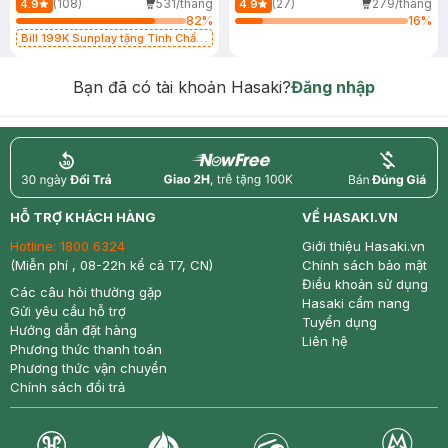
(108)
531/tháng
(27)
279/tháng
4.9
4.9
82
%
16
%
Bill 199K Sunplay tặng Tinh Chất
Chống Nắng 7g trị giá 30K (SL có
hạn)
Bạn đã có tài khoản Hasaki?
Đăng nhập
return
nowfree
price
HỖ TRỢ KHÁCH HÀNG
VỀ HASAKI.VN
Hotline:
1800 6324
Giới thiệu Hasaki.vn
(Miễn phí , 08-22h kể cả T7, CN)
Chính sách bảo mật
Điều khoản sử dụng
Các câu hỏi thường gặp
Hasaki cẩm nang
Gửi yêu cầu hỗ trợ
Tuyển dụng
Hướng dẫn đặt hàng
Liên hệ
Phương thức thanh toán
Phương thức vận chuyển
Chính sách đổi trả