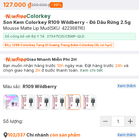
127.000 ₫
209.000 ₫
-
39
%
Colorkey
Son Kem Colorkey R109 Wildberry - Đỏ Dâu Rừng 2.5g
Mousse Matte Lip Mud
(SKU:
422368116
)
Số công bố với Bộ Y Tế : 273471/25/CBMP-QLD
BILL 129K Colorkey Tặng 01 Gương Trang Điểm Colorkey (SL có hạn)
Giao Nhanh Miễn Phí 2H
Bạn muốn nhận hàng trước
10h
ngày mai. Đặt hàng trước
24h
và
chọn giao hàng
2H
ở bước thanh toán.
Xem chi tiết
Xem thêm
Màu sắc
:
R109 Wildberry
Số lượng:
102/337
Chi nhánh
còn sản phẩm
Xem thêm