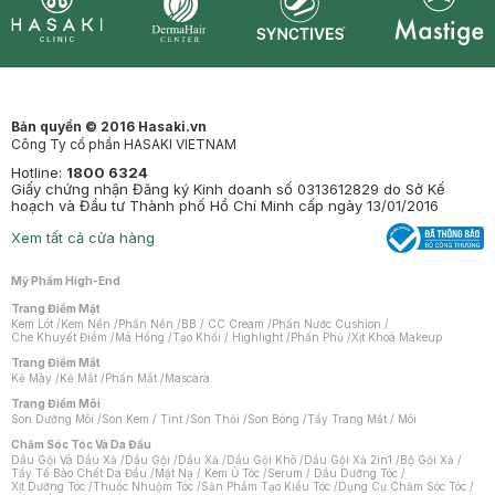
Synctives
Clinic
Dermahair
Mastige
Bản quyền © 2016 Hasaki.vn
Công Ty cổ phần HASAKI VIETNAM
Hotline:
1800 6324
Giấy chứng nhận Đăng ký Kinh doanh số 0313612829 do Sở Kế
hoạch và Đầu tư Thành phố Hồ Chí Minh cấp ngày 13/01/2016
Xem tất cả cửa hàng
Mỹ Phẩm High-End
Trang Điểm Mặt
Kem Lót
/
Kem Nền
/
Phấn Nền
/
BB / CC Cream
/
Phấn Nước Cushion
/
Che Khuyết Điểm
/
Má Hồng
/
Tạo Khối / Highlight
/
Phấn Phủ
/
Xịt Khoá Makeup
Trang Điểm Mắt
Kẻ Mày
/
Kẻ Mắt
/
Phấn Mắt
/
Mascara
Trang Điểm Môi
Son Dưỡng Môi
/
Son Kem / Tint
/
Son Thỏi
/
Son Bóng
/
Tẩy Trang Mắt / Môi
Chăm Sóc Tóc Và Da Đầu
Dầu Gội Và Dầu Xả
/
Dầu Gội
/
Dầu Xả
/
Dầu Gội Khô
/
Dầu Gội Xả 2in1
/
Bộ Gội Xả
/
Tẩy Tế Bào Chết Da Đầu
/
Mặt Nạ / Kem Ủ Tóc
/
Serum / Dầu Dưỡng Tóc
/
Xịt Dưỡng Tóc
/
Thuốc Nhuộm Tóc
/
Sản Phẩm Tạo Kiểu Tóc
/
Dụng Cụ Chăm Sóc Tóc
/