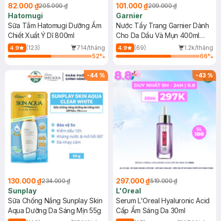
82.000 ₫
101.000 ₫
205.000 ₫
209.000 ₫
Hatomugi
Garnier
Sữa Tắm Hatomugi Dưỡng Ẩm
Nước Tẩy Trang Garnier Dành
Chiết Xuất Ý Dĩ 800ml
Cho Da Dầu Và Mụn 400ml
(Mới)
(123)
714/tháng
(69)
1.2k/tháng
4.9
4.9
52
%
66
%
-
44
%
-
43
%
130.000 ₫
297.000 ₫
234.000 ₫
519.000 ₫
Sunplay
L'Oreal
Sữa Chống Nắng Sunplay Skin
Serum L'Oreal Hyaluronic Acid
Aqua Dưỡng Da Sáng Mịn 55g
Cấp Ẩm Sáng Da 30ml