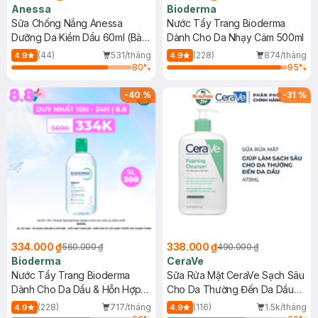
Anessa
Bioderma
Sữa Chống Nắng Anessa
Nước Tẩy Trang Bioderma
Dưỡng Da Kiềm Dầu 60ml (Bản
Dành Cho Da Nhạy Cảm 500ml
Mới)
(44)
531/tháng
(228)
874/tháng
4.9
4.9
80
%
95
%
-
40
%
-
31
%
334.000 ₫
338.000 ₫
560.000 ₫
490.000 ₫
Bioderma
CeraVe
Nước Tẩy Trang Bioderma
Sữa Rửa Mặt CeraVe Sạch Sâu
Dành Cho Da Dầu & Hỗn Hợp
Cho Da Thường Đến Da Dầu
500ml
473ml
(228)
717/tháng
(116)
1.5k/tháng
4.9
4.9