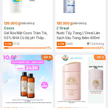
139.000 ₫
181.000 ₫
298.000 ₫
289.000 ₫
Cosrx
L'Oreal
Gel Rửa Mặt Cosrx Tràm Trà,
Nước Tẩy Trang L'Oreal Làm
0.5% BHA Có Độ pH Thấp
Sạch Sâu Trang Điểm 400ml
150ml
(173)
(298)
734/tháng
5.0
4.8
11
%
64
%
-
59
%
-
39
%