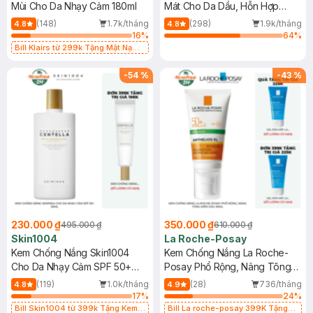
Mùi Cho Da Nhạy Cảm 180ml
Mát Cho Da Dầu, Hỗn Hợp
400ml
(148)
1.7k/tháng
(298)
1.9k/tháng
4.8
4.8
16
%
64
%
Bill Klairs từ 299k Tặng Mặt Nạ
Làm Dịu Da & Kiểm Soát Dầu Nhờn
25ml (SL Có Hạn)
-
54
%
-
43
%
230.000 ₫
350.000 ₫
495.000 ₫
610.000 ₫
Skin1004
La Roche-Posay
Kem Chống Nắng Skin1004
Kem Chống Nắng La Roche-
Cho Da Nhạy Cảm SPF 50+
Posay Phổ Rộng, Nâng Tông
50ml
Kiềm Dầu 50ml
(119)
1.0k/tháng
(28)
736/tháng
4.8
4.9
17
%
24
%
Bill Skin1004 từ 399k Tặng Kem
Bill La roche-posay 399K Tặng