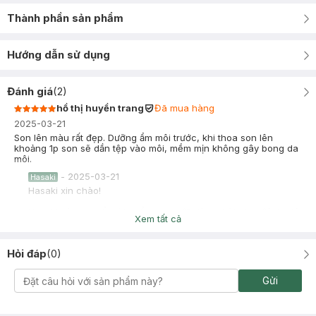
Thành phần sản phẩm
Hướng dẫn sử dụng
Đánh giá
(
2
)
hồ thị huyền trang
Đã mua hàng
2025-03-21
Son lên màu rất đẹp. Dưỡng ẩm môi trước, khi thoa son lên
khoảng 1p son sẽ dần tệp vào môi, mềm mịn không gây bong da
môi.
-
2025-03-21
Hasaki
Hasaki xin chào!
Hasaki cảm ơn hồ thị huyền trang đã dành thời gian đánh giá.
Xem tất cả
Sự hài lòng của khách hàng là động lực to lớn để Hasaki
ngày càng phát triển hơn nữa về chất lượng dịch vụ. Cảm ơn
bạn đã tin tưởng và mua sắm tại Hasaki!
Hỏi đáp
(
0
)
Chan Chan
Đã mua hàng
Gửi
2023-10-21
Son xịn lắm ạ!! Giữ màu lâu k bị khô môi luôn