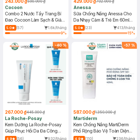
243.000 ₫
429.000 ₫
590.000 ₫
702.000 ₫
Cocoon
Anessa
Combo 2 Nước Tẩy Trang Bí
Sữa Chống Nắng Anessa Cho
Đao Cocoon Làm Sạch & Giảm
Da Nhạy Cảm & Trẻ Em 60ml
Dầu 500ml
(Mới)
(57)
1.6k/tháng
(23)
413/tháng
5.0
5.0
9
%
15
%
-
40
%
-
57
%
267.000 ₫
587.000 ₫
445.000 ₫
1.350.000 ₫
La Roche-Posay
Martiderm
Kem Dưỡng La Roche-Posay
Kem Chống Nắng MartiDerm
Giúp Phục Hồi Da Đa Công
Phổ Rộng Bảo Vệ Toàn Diện
Dụng 40ml
40ml
(56)
932/tháng
(110)
236/tháng
4.9
4.9