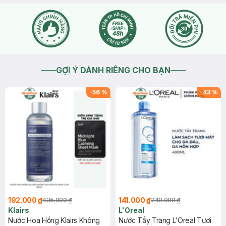
GỢI Ý DÀNH RIÊNG CHO BẠN
-
56
%
-
43
%
192.000 ₫
141.000 ₫
435.000 ₫
249.000 ₫
Klairs
L'Oreal
Nước Hoa Hồng Klairs Không
Nước Tẩy Trang L'Oreal Tươi