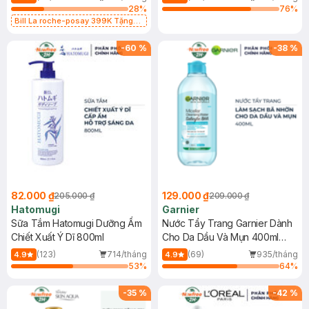
28
%
76
%
Bill La roche-posay 399K Tặng
Gel rửa mặt da dầu nhạy cảm 50ml
(SL có hạn)
-
60
%
-
38
%
82.000 ₫
129.000 ₫
205.000 ₫
209.000 ₫
Hatomugi
Garnier
Sữa Tắm Hatomugi Dưỡng Ẩm
Nước Tẩy Trang Garnier Dành
Chiết Xuất Ý Dĩ 800ml
Cho Da Dầu Và Mụn 400ml
(Mới)
(123)
714/tháng
(69)
935/tháng
4.9
4.9
53
%
64
%
-
35
%
-
42
%