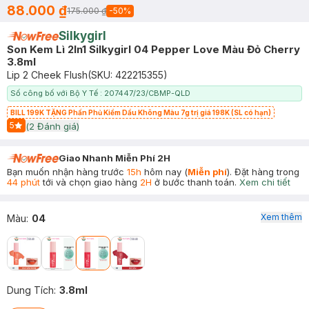
88.000 ₫
175.000 ₫
-
50
%
Silkygirl
Son Kem Lì 2In1 Silkygirl 04 Pepper Love Màu Đỏ Cherry
3.8ml
Lip 2 Cheek Flush
(SKU:
422215355
)
Số công bố với Bộ Y Tế : 207447/23/CBMP-QLD
BILL 199K TẶNG Phấn Phủ Kiềm Dầu Không Màu 7g trị giá 198K (SL có hạn)
5
(
2
Đánh giá)
Start Icon
Giao Nhanh Miễn Phí 2H
Bạn muốn nhận hàng trước
15h
hôm nay (
Miễn phí
). Đặt hàng trong
44 phút
tới và chọn giao hàng
2H
ở bước thanh toán.
Xem chi tiết
Xem thêm
Màu
:
04
Dung Tích
:
3.8ml