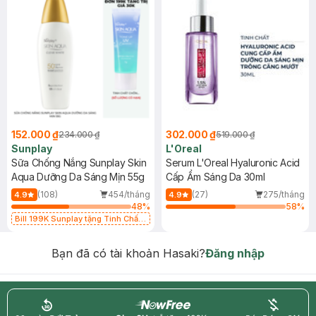
152.000 ₫
302.000 ₫
234.000 ₫
519.000 ₫
Sunplay
L'Oreal
Sữa Chống Nắng Sunplay Skin
Serum L'Oreal Hyaluronic Acid
Aqua Dưỡng Da Sáng Mịn 55g
Cấp Ẩm Sáng Da 30ml
(108)
454/tháng
(27)
275/tháng
4.9
4.9
48
%
58
%
Bill 199K Sunplay tặng Tinh Chất
Chống Nắng 7g trị giá 30K (SL có
hạn)
Bạn đã có tài khoản Hasaki?
Đăng nhập