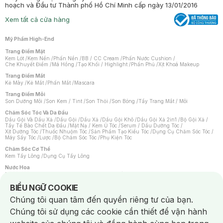
hoạch và Đầu tư Thành phố Hồ Chí Minh cấp ngày 13/01/2016
Xem tất cả cửa hàng
Mỹ Phẩm High-End
Trang Điểm Mặt
Kem Lót
/
Kem Nền
/
Phấn Nền
/
BB / CC Cream
/
Phấn Nước Cushion
/
Che Khuyết Điểm
/
Má Hồng
/
Tạo Khối / Highlight
/
Phấn Phủ
/
Xịt Khoá Makeup
Trang Điểm Mắt
Kẻ Mày
/
Kẻ Mắt
/
Phấn Mắt
/
Mascara
Trang Điểm Môi
Son Dưỡng Môi
/
Son Kem / Tint
/
Son Thỏi
/
Son Bóng
/
Tẩy Trang Mắt / Môi
Chăm Sóc Tóc Và Da Đầu
Dầu Gội Và Dầu Xả
/
Dầu Gội
/
Dầu Xả
/
Dầu Gội Khô
/
Dầu Gội Xả 2in1
/
Bộ Gội Xả
/
Tẩy Tế Bào Chết Da Đầu
/
Mặt Nạ / Kem Ủ Tóc
/
Serum / Dầu Dưỡng Tóc
/
Xịt Dưỡng Tóc
/
Thuốc Nhuộm Tóc
/
Sản Phẩm Tạo Kiểu Tóc
/
Dụng Cụ Chăm Sóc Tóc
/
Máy Sấy Tóc
/
Lược
/
Bộ Chăm Sóc Tóc
/
Phụ Kiện Tóc
Chăm Sóc Cơ Thể
Kem Tẩy Lông
/
Dụng Cụ Tẩy Lông
Nước Hoa
Nước Hoa Nữ
/
Nước Hoa Nam
/
Nước Hoa Cao Cấp
/
Xịt Thơm Toàn Thân
/
Nước Hoa Vùng Kín
Notice about cookies usage
BIỂU NGỮ COOKIE
Chăm Sóc Cá Nhân
Chúng tôi quan tâm đến quyền riêng tư của bạn.
Chống Muỗi
/
Khẩu Trang
/
Máy Massage
/
Mặt Nạ Xông Hơi
/
Nước Rửa Tay
/
Sản Phẩm Chăm Sóc Khác
/
Bàn Chải Đánh Răng
/
Bàn Chải Điện
/
Chúng tôi sử dụng các cookie cần thiết để vận hành
Hỗ Trợ Trắng Răng
/
Kem Đánh Răng
/
Máy Tăm Nước
/
Nước Súc Miệng
/
Tăm / Chỉ Nha Khoa
/
Xịt Thơm Miệng
/
Dung Dịch Vệ Sinh
/
Dưỡng Vùng Kín
/
Khăn Ướt Vệ Sinh Vùng Kín
/
Băng Vệ Sinh
/
Tampon
/
Bọt Cạo Râu
/
Dao Cạo Râu
/