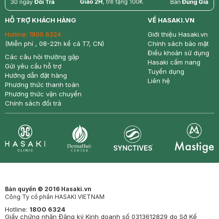
return
nowfree
price
HỖ TRỢ KHÁCH HÀNG
VỀ HASAKI.VN
Hotline:
1800 6324
Giới thiệu Hasaki.vn
(Miễn phí , 08-22h kể cả T7, CN)
Chính sách bảo mật
Điều khoản sử dụng
Các câu hỏi thường gặp
Hasaki cẩm nang
Gửi yêu cầu hỗ trợ
Tuyển dụng
Hướng dẫn đặt hàng
Liên hệ
Phương thức thanh toán
Phương thức vận chuyển
Chính sách đổi trả
Synctives
Clinic
Dermahair
Mastige
Bản quyền © 2016 Hasaki.vn
Công Ty cổ phần HASAKI VIETNAM
Hotline:
1800 6324
Giấy chứng nhận Đăng ký Kinh doanh số 0313612829 do Sở Kế