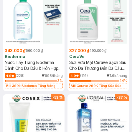
343.000 ₫
327.000 ₫
560.000 ₫
490.000 ₫
Bioderma
CeraVe
Nước Tẩy Trang Bioderma
Sữa Rửa Mặt CeraVe Sạch Sâu
Dành Cho Da Dầu & Hỗn Hợp
Cho Da Thường Đến Da Dầu
500ml
473ml
(228)
698/tháng
(116)
1.6k/tháng
4.9
4.9
3
%
44
%
Bill 399k Bioderma Tặng Bông
Bill Cerave 299K Tặng Sữa Rửa
Tẩy Trang Hộp 50 Miếng (SL có
Mặt Cerave 30ml (SL có hạn)
hạn)
-
53
%
-
37
%