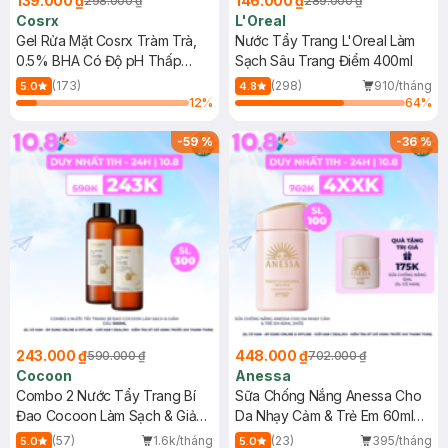
139.000 ₫
146.000 ₫
298.000 ₫
289.000 ₫
Cosrx
L'Oreal
Gel Rửa Mặt Cosrx Tràm Trà,
Nước Tẩy Trang L'Oreal Làm
0.5% BHA Có Độ pH Thấp
Sạch Sâu Trang Điểm 400ml
150ml
(173)
(298)
910/tháng
5.0
4.8
12
%
64
%
-
59
%
-
36
%
243.000 ₫
448.000 ₫
590.000 ₫
702.000 ₫
Cocoon
Anessa
Combo 2 Nước Tẩy Trang Bí
Sữa Chống Nắng Anessa Cho
Đao Cocoon Làm Sạch & Giảm
Da Nhạy Cảm & Trẻ Em 60ml
Dầu 500ml
(Mới)
(57)
1.6k/tháng
(23)
395/tháng
5.0
5.0