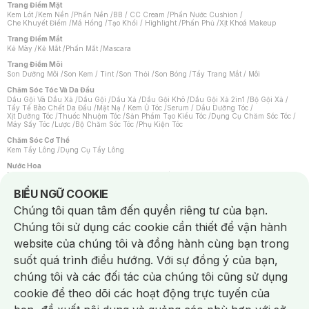
Trang Điểm Mặt
Kem Lót
/
Kem Nền
/
Phấn Nền
/
BB / CC Cream
/
Phấn Nước Cushion
/
Che Khuyết Điểm
/
Má Hồng
/
Tạo Khối / Highlight
/
Phấn Phủ
/
Xịt Khoá Makeup
Trang Điểm Mắt
Kẻ Mày
/
Kẻ Mắt
/
Phấn Mắt
/
Mascara
Trang Điểm Môi
Son Dưỡng Môi
/
Son Kem / Tint
/
Son Thỏi
/
Son Bóng
/
Tẩy Trang Mắt / Môi
Chăm Sóc Tóc Và Da Đầu
Dầu Gội Và Dầu Xả
/
Dầu Gội
/
Dầu Xả
/
Dầu Gội Khô
/
Dầu Gội Xả 2in1
/
Bộ Gội Xả
/
Tẩy Tế Bào Chết Da Đầu
/
Mặt Nạ / Kem Ủ Tóc
/
Serum / Dầu Dưỡng Tóc
/
Xịt Dưỡng Tóc
/
Thuốc Nhuộm Tóc
/
Sản Phẩm Tạo Kiểu Tóc
/
Dụng Cụ Chăm Sóc Tóc
/
Máy Sấy Tóc
/
Lược
/
Bộ Chăm Sóc Tóc
/
Phụ Kiện Tóc
Chăm Sóc Cơ Thể
Kem Tẩy Lông
/
Dụng Cụ Tẩy Lông
Nước Hoa
Nước Hoa Nữ
/
Nước Hoa Nam
/
Nước Hoa Cao Cấp
/
Xịt Thơm Toàn Thân
/
Nước Hoa Vùng Kín
Notice about cookies usage
BIỂU NGỮ COOKIE
Chăm Sóc Cá Nhân
Chúng tôi quan tâm đến quyền riêng tư của bạn.
Chống Muỗi
/
Khẩu Trang
/
Máy Massage
/
Mặt Nạ Xông Hơi
/
Nước Rửa Tay
/
Sản Phẩm Chăm Sóc Khác
/
Bàn Chải Đánh Răng
/
Bàn Chải Điện
/
Chúng tôi sử dụng các cookie cần thiết để vận hành
Hỗ Trợ Trắng Răng
/
Kem Đánh Răng
/
Máy Tăm Nước
/
Nước Súc Miệng
/
Tăm / Chỉ Nha Khoa
/
Xịt Thơm Miệng
/
Dung Dịch Vệ Sinh
/
Dưỡng Vùng Kín
/
website của chúng tôi và đồng hành cùng bạn trong
Khăn Ướt Vệ Sinh Vùng Kín
/
Băng Vệ Sinh
/
Tampon
/
Bọt Cạo Râu
/
Dao Cạo Râu
/
Máy Cạo Râu
suốt quá trình điều hướng. Với sự đồng ý của bạn,
Vấn Đề Về Da
chúng tôi và các đối tác của chúng tôi cũng sử dụng
Da Dầu / Lỗ Chân Lông To
/
Da Khô / Mất Nước
/
Da Lão Hóa
/
Da Mụn
/
Da Nhạy Cảm / Kích Ứng
/
Da Xỉn Màu
/
Thâm / Nám / Tàn Nhang
/
cookie để theo dõi các hoạt động trực tuyến của
Quầng Thâm & Bọng Mắt
/
Sẹo
/
Viêm Da Cơ Địa
Dụng Cụ / Phụ Kiện Chăm Sóc Da