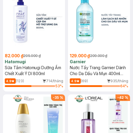
82.000 ₫
129.000 ₫
205.000 ₫
209.000 ₫
Hatomugi
Garnier
Sữa Tắm Hatomugi Dưỡng Ẩm
Nước Tẩy Trang Garnier Dành
Chiết Xuất Ý Dĩ 800ml
Cho Da Dầu Và Mụn 400ml
(Mới)
(123)
714/tháng
(69)
935/tháng
4.9
4.9
53
%
64
%
-
35
%
-
42
%