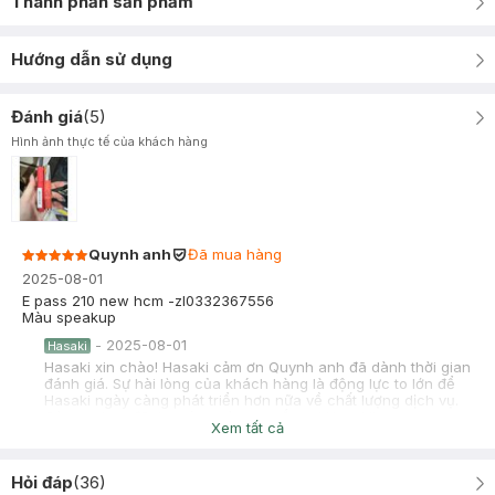
Thành phần sản phẩm
Hướng dẫn sử dụng
Đánh giá
(
5
)
Hình ảnh thực tế của khách hàng
Quynh anh
Đã mua hàng
2025-08-01
E pass 210 new hcm -zl0332367556
Màu speakup
-
2025-08-01
Hasaki
Hasaki xin chào! Hasaki cảm ơn Quynh anh đã dành thời gian
đánh giá. Sự hài lòng của khách hàng là động lực to lớn để
Hasaki ngày càng phát triển hơn nữa về chất lượng dịch vụ.
Cảm ơn bạn đã tin tưởng và mua sắm tại Hasaki!
Xem tất cả
C DIỄM
Đã mua hàng
2025-07-31
Hỏi đáp
(
36
)