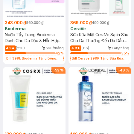
343.000 ₫
369.000 ₫
560.000 ₫
490.000 ₫
Bioderma
CeraVe
Nước Tẩy Trang Bioderma
Sữa Rửa Mặt CeraVe Sạch Sâu
Dành Cho Da Dầu & Hỗn Hợp
Cho Da Thường Đến Da Dầu
500ml
473ml
(228)
698/tháng
(116)
1.4k/tháng
4.9
4.9
42
%
35
%
Bill 399k Bioderma Tặng Bông
Bill Cerave 299K Tặng Sữa Rửa
Tẩy Trang Hộp 50 Miếng (SL có
Mặt Cerave 30ml (SL có hạn)
hạn)
-
53
%
-
49
%