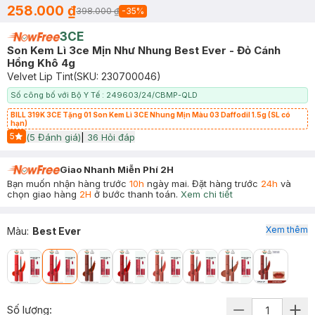
258.000 ₫
398.000 ₫
-
35
%
3CE
Son Kem Lì 3ce Mịn Như Nhung Best Ever - Đỏ Cánh
Hồng Khô 4g
Velvet Lip Tint
(SKU:
230700046
)
Số công bố với Bộ Y Tế : 249603/24/CBMP-QLD
BILL 319K 3CE Tặng 01 Son Kem Lì 3CE Nhung Mịn Màu 03 Daffodil 1.5g (SL có
hạn)
5
(
5
Đánh giá)
|
36
Hỏi đáp
Start Icon
Giao Nhanh Miễn Phí 2H
Bạn muốn nhận hàng trước
10h
ngày mai. Đặt hàng trước
24h
và
chọn giao hàng
2H
ở bước thanh toán.
Xem chi tiết
Xem thêm
Màu
:
Best Ever
Số lượng: