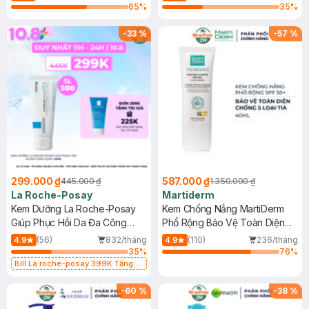
65
%
35
%
-
33
%
-
57
%
299.000 ₫
587.000 ₫
445.000 ₫
1.350.000 ₫
La Roche-Posay
Martiderm
Kem Dưỡng La Roche-Posay
Kem Chống Nắng MartiDerm
Giúp Phục Hồi Da Đa Công
Phổ Rộng Bảo Vệ Toàn Diện
Dụng 40ml
40ml
(56)
832/tháng
(110)
236/tháng
4.9
4.9
35
%
76
%
Bill La roche-posay 399K Tặng
Gel rửa mặt da dầu nhạy cảm 50ml
(SL có hạn)
-
60
%
-
38
%