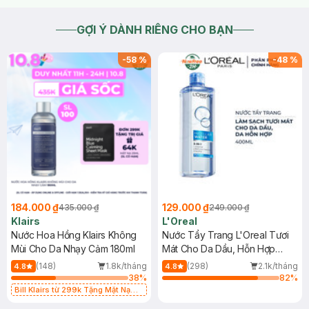
GỢI Ý DÀNH RIÊNG CHO BẠN
-
58
%
-
48
%
184.000 ₫
129.000 ₫
435.000 ₫
249.000 ₫
Klairs
L'Oreal
Nước Hoa Hồng Klairs Không
Nước Tẩy Trang L'Oreal Tươi
Mùi Cho Da Nhạy Cảm 180ml
Mát Cho Da Dầu, Hỗn Hợp
400ml
(148)
1.8k/tháng
(298)
2.1k/tháng
4.8
4.8
38
%
82
%
Bill Klairs từ 299k Tặng Mặt Nạ
Làm Dịu Da & Kiểm Soát Dầu Nhờn