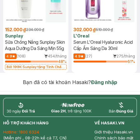
152.000 ₫
302.000 ₫
234.000 ₫
519.000 ₫
Sunplay
L'Oreal
Sữa Chống Nắng Sunplay Skin
Serum L'Oreal Hyaluronic Acid
Aqua Dưỡng Da Sáng Mịn 55g
Cấp Ẩm Sáng Da 30ml
(108)
454/tháng
(27)
275/tháng
4.9
4.9
48
%
61
%
Bill 199K Sunplay tặng Tinh Chất
Chống Nắng 7g trị giá 30K (SL có
hạn)
Bạn đã có tài khoản Hasaki?
Đăng nhập
return
nowfree
price
HỖ TRỢ KHÁCH HÀNG
VỀ HASAKI.VN
Hotline:
1800 6324
Giới thiệu Hasaki.vn
(Miễn phí , 08-22h kể cả T7, CN)
Chính sách bảo mật