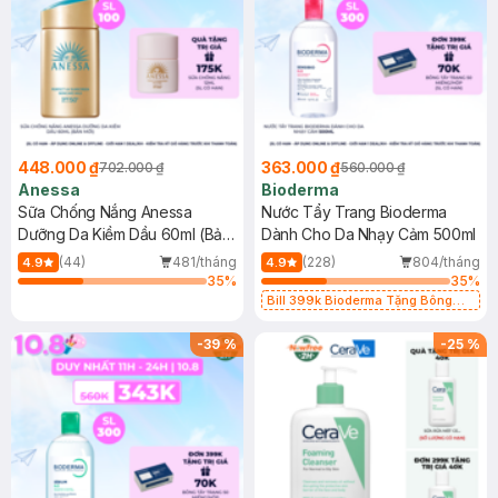
448.000 ₫
363.000 ₫
702.000 ₫
560.000 ₫
Anessa
Bioderma
Sữa Chống Nắng Anessa
Nước Tẩy Trang Bioderma
Dưỡng Da Kiềm Dầu 60ml (Bản
Dành Cho Da Nhạy Cảm 500ml
Mới)
(44)
481/tháng
(228)
804/tháng
4.9
4.9
35
%
35
%
Bill 399k Bioderma Tặng Bông
Tẩy Trang Hộp 50 Miếng (SL có
hạn)
-
39
%
-
25
%