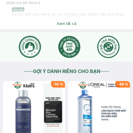
2026-04-28
Thích
0
Hasaki
Dạ tùy mỗi cửa hàng sẽ có số lượng sản phẩm mẫu thử khác
nhau. Bạn vui lòng ghé trực tiếp cửa hàng Hasaki gần nhất để
được nhân viên tư vấn cụ thể nhé.
Xem tất cả
2026-04-28
Thích
0
GỢI Ý DÀNH RIÊNG CHO BẠN
-
55
%
-
48
%