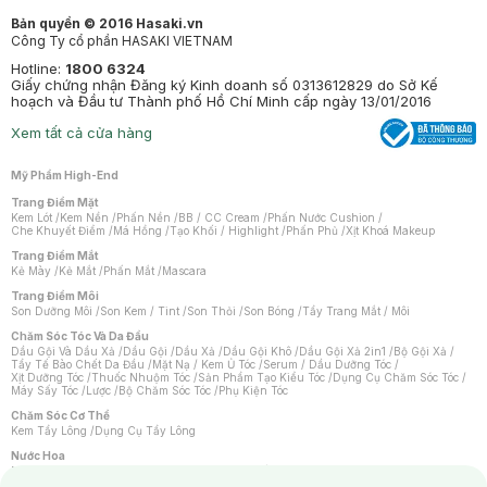
Bản quyền © 2016 Hasaki.vn
Công Ty cổ phần HASAKI VIETNAM
Hotline:
1800 6324
Giấy chứng nhận Đăng ký Kinh doanh số 0313612829 do Sở Kế
hoạch và Đầu tư Thành phố Hồ Chí Minh cấp ngày 13/01/2016
Xem tất cả cửa hàng
Mỹ Phẩm High-End
Trang Điểm Mặt
Kem Lót
/
Kem Nền
/
Phấn Nền
/
BB / CC Cream
/
Phấn Nước Cushion
/
Che Khuyết Điểm
/
Má Hồng
/
Tạo Khối / Highlight
/
Phấn Phủ
/
Xịt Khoá Makeup
Trang Điểm Mắt
Kẻ Mày
/
Kẻ Mắt
/
Phấn Mắt
/
Mascara
Trang Điểm Môi
Son Dưỡng Môi
/
Son Kem / Tint
/
Son Thỏi
/
Son Bóng
/
Tẩy Trang Mắt / Môi
Chăm Sóc Tóc Và Da Đầu
Dầu Gội Và Dầu Xả
/
Dầu Gội
/
Dầu Xả
/
Dầu Gội Khô
/
Dầu Gội Xả 2in1
/
Bộ Gội Xả
/
Tẩy Tế Bào Chết Da Đầu
/
Mặt Nạ / Kem Ủ Tóc
/
Serum / Dầu Dưỡng Tóc
/
Xịt Dưỡng Tóc
/
Thuốc Nhuộm Tóc
/
Sản Phẩm Tạo Kiểu Tóc
/
Dụng Cụ Chăm Sóc Tóc
/
Máy Sấy Tóc
/
Lược
/
Bộ Chăm Sóc Tóc
/
Phụ Kiện Tóc
Chăm Sóc Cơ Thể
Kem Tẩy Lông
/
Dụng Cụ Tẩy Lông
Nước Hoa
Nước Hoa Nữ
/
Nước Hoa Nam
/
Nước Hoa Cao Cấp
/
Xịt Thơm Toàn Thân
/
Nước Hoa Vùng Kín