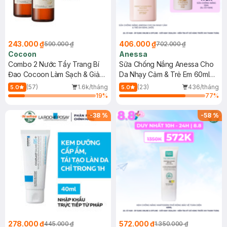
243.000 ₫
406.000 ₫
590.000 ₫
702.000 ₫
Cocoon
Anessa
Combo 2 Nước Tẩy Trang Bí
Sữa Chống Nắng Anessa Cho
Đao Cocoon Làm Sạch & Giảm
Da Nhạy Cảm & Trẻ Em 60ml
Dầu 500ml
(Mới)
(57)
1.6k/tháng
(23)
436/tháng
5.0
5.0
19
%
77
%
-
38
%
-
58
%
278.000 ₫
572.000 ₫
445.000 ₫
1.350.000 ₫