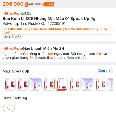
296.000 ₫
448.000 ₫
-
34
%
3CE
Son Kem Lì 3CE Nhung Mịn Màu 01 Speak Up 4g
Velvet Lip Tint Plush
(SKU:
422385191
)
BILL 319K 3CE Tặng 01 Son Kem Lì 3CE Nhung Mịn Màu 03 Daffodil 1.5g (SL có
hạn)
0
12
Hỏi đáp
Giao Nhanh Miễn Phí 2H
Bạn muốn nhận hàng trước
10h
ngày mai. Đặt hàng trước
24h
và
chọn giao hàng
2H
ở bước thanh toán.
Xem chi tiết
Xem thêm
Màu
:
Speak Up
Dung Tích
:
4g
4g