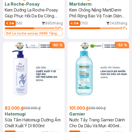
La Roche-Posay
Martiderm
Kem Dưỡng La Roche-Posay
Kem Chống Nắng MartiDerm
Giúp Phục Hồi Da Đa Công
Phổ Rộng Bảo Vệ Toàn Diện
Dụng 40ml
40ml
(56)
895/tháng
(110)
243/tháng
4.9
4.9
59
%
61
%
Bill La roche-posay 399K Tặng
Gel rửa mặt da dầu nhạy cảm 50ml
(SL có hạn)
-
60
%
-
52
%
82.000 ₫
101.000 ₫
205.000 ₫
209.000 ₫
Hatomugi
Garnier
Sữa Tắm Hatomugi Dưỡng Ẩm
Nước Tẩy Trang Garnier Dành
Chiết Xuất Ý Dĩ 800ml
Cho Da Dầu Và Mụn 400ml
(Mới)