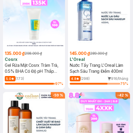
135.000 ₫
145.000 ₫
298.000 ₫
289.000 ₫
Cosrx
L'Oreal
Gel Rửa Mặt Cosrx Tràm Trà,
Nước Tẩy Trang L'Oreal Làm
0.5% BHA Có Độ pH Thấp
Sạch Sâu Trang Điểm 400ml
150ml
(173)
(298)
916/tháng
5.0
4.8
97
%
75
%
-
59
%
-
42
%