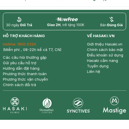
return
nowfree
price
HỖ TRỢ KHÁCH HÀNG
VỀ HASAKI.VN
Hotline:
1800 6324
Giới thiệu Hasaki.vn
(Miễn phí , 08-22h kể cả T7, CN)
Chính sách bảo mật
Điều khoản sử dụng
Các câu hỏi thường gặp
Hasaki cẩm nang
Gửi yêu cầu hỗ trợ
Tuyển dụng
Hướng dẫn đặt hàng
Liên hệ
Phương thức thanh toán
Phương thức vận chuyển
Chính sách đổi trả
Synctives
Clinic
Dermahair
Mastige