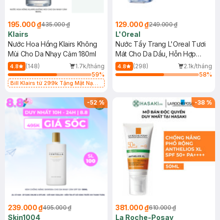
195.000 ₫
129.000 ₫
435.000 ₫
249.000 ₫
Klairs
L'Oreal
Nước Hoa Hồng Klairs Không
Nước Tẩy Trang L'Oreal Tươi
Mùi Cho Da Nhạy Cảm 180ml
Mát Cho Da Dầu, Hỗn Hợp
400ml
(148)
1.7k/tháng
(298)
2.1k/tháng
4.8
4.8
59
%
58
%
Bill Klairs từ 299k Tặng Mặt Nạ
Làm Dịu Da & Kiểm Soát Dầu Nhờn
25ml (SL Có Hạn)
-
52
%
-
38
%
239.000 ₫
381.000 ₫
495.000 ₫
610.000 ₫
Skin1004
La Roche-Posay