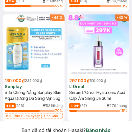
(123)
714/tháng
(69)
1.2k/tháng
4.9
4.9
52
%
61
%
-
44
%
-
43
%
130.000 ₫
297.000 ₫
234.000 ₫
519.000 ₫
Sunplay
L'Oreal
Sữa Chống Nắng Sunplay Skin
Serum L'Oreal Hyaluronic Acid
Aqua Dưỡng Da Sáng Mịn 55g
Cấp Ẩm Sáng Da 30ml
(108)
531/tháng
(27)
279/tháng
4.9
4.9
70
%
15
%
Bill 199K Sunplay tặng Tinh Chất
Chống Nắng 7g trị giá 30K (SL có
hạn)
Bạn đã có tài khoản Hasaki?
Đăng nhập