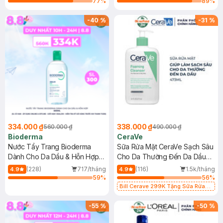
77
%
89
%
-
40
%
-
31
%
334.000 ₫
338.000 ₫
560.000 ₫
490.000 ₫
Bioderma
CeraVe
Nước Tẩy Trang Bioderma
Sữa Rửa Mặt CeraVe Sạch Sâu
Dành Cho Da Dầu & Hỗn Hợp
Cho Da Thường Đến Da Dầu
500ml
473ml
(228)
717/tháng
(116)
1.5k/tháng
4.9
4.9
59
%
56
%
Bill Cerave 299K Tặng Sữa Rửa
Mặt Cerave 30ml (SL có hạn)
-
55
%
-
50
%