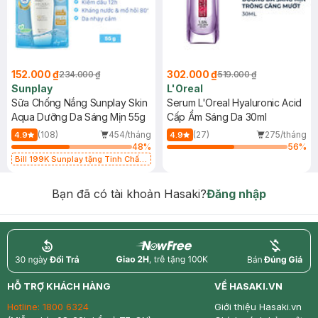
152.000 ₫
302.000 ₫
234.000 ₫
519.000 ₫
Sunplay
L'Oreal
Sữa Chống Nắng Sunplay Skin
Serum L'Oreal Hyaluronic Acid
Aqua Dưỡng Da Sáng Mịn 55g
Cấp Ẩm Sáng Da 30ml
(108)
454/tháng
(27)
275/tháng
4.9
4.9
48
%
56
%
Bill 199K Sunplay tặng Tinh Chất
Chống Nắng 7g trị giá 30K (SL có
hạn)
Bạn đã có tài khoản Hasaki?
Đăng nhập
return
nowfree
price
HỖ TRỢ KHÁCH HÀNG
VỀ HASAKI.VN
Hotline:
1800 6324
Giới thiệu Hasaki.vn