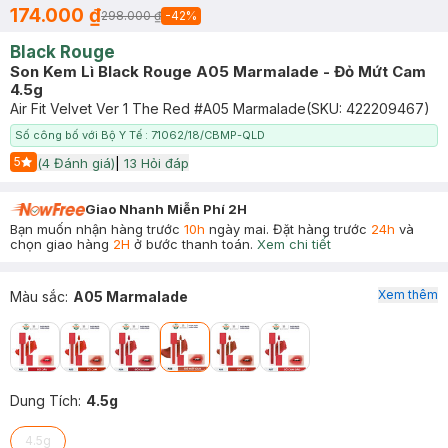
174.000 ₫
298.000 ₫
-
42
%
Black Rouge
Son Kem Lì Black Rouge A05 Marmalade - Đỏ Mứt Cam
4.5g
Air Fit Velvet Ver 1 The Red #A05 Marmalade
(SKU:
422209467
)
Số công bố với Bộ Y Tế : 71062/18/CBMP-QLD
5
(
4
Đánh giá)
|
13
Hỏi đáp
Start Icon
Giao Nhanh Miễn Phí 2H
Bạn muốn nhận hàng trước
10h
ngày mai. Đặt hàng trước
24h
và
chọn giao hàng
2H
ở bước thanh toán.
Xem chi tiết
Xem thêm
Màu sắc
:
A05 Marmalade
Dung Tích
:
4.5g
4.5g