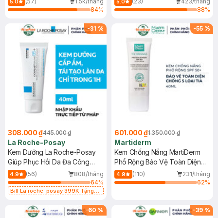
(57)
1.5k/tháng
(23)
423/tháng
5.0
5.0
84
%
88
%
-
31
%
-
55
%
308.000 ₫
601.000 ₫
445.000 ₫
1.350.000 ₫
La Roche-Posay
Martiderm
Kem Dưỡng La Roche-Posay
Kem Chống Nắng MartiDerm
Giúp Phục Hồi Da Đa Công
Phổ Rộng Bảo Vệ Toàn Diện
Dụng 40ml
40ml
(56)
808/tháng
(110)
231/tháng
4.9
4.9
64
%
62
%
Bill La roche-posay 399K Tặng
Gel rửa mặt da dầu nhạy cảm 50ml
(SL có hạn)
-
60
%
-
39
%