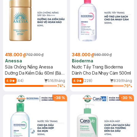
418.000 ₫
348.000 ₫
702.000 ₫
560.000 ₫
Anessa
Bioderma
Sữa Chống Nắng Anessa
Nước Tẩy Trang Bioderma
Dưỡng Da Kiềm Dầu 60ml (Bản
Dành Cho Da Nhạy Cảm 500ml
Mới)
(44)
516/tháng
(228)
839/tháng
4.9
4.9
74
%
79
%
-
38
%
-
30
%