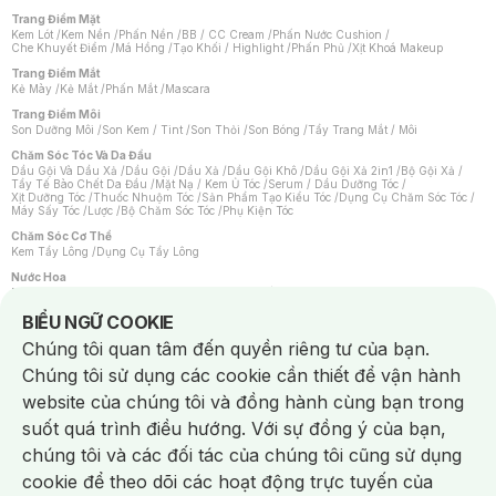
Trang Điểm Mặt
Kem Lót
/
Kem Nền
/
Phấn Nền
/
BB / CC Cream
/
Phấn Nước Cushion
/
Che Khuyết Điểm
/
Má Hồng
/
Tạo Khối / Highlight
/
Phấn Phủ
/
Xịt Khoá Makeup
Trang Điểm Mắt
Kẻ Mày
/
Kẻ Mắt
/
Phấn Mắt
/
Mascara
Trang Điểm Môi
Son Dưỡng Môi
/
Son Kem / Tint
/
Son Thỏi
/
Son Bóng
/
Tẩy Trang Mắt / Môi
Chăm Sóc Tóc Và Da Đầu
Dầu Gội Và Dầu Xả
/
Dầu Gội
/
Dầu Xả
/
Dầu Gội Khô
/
Dầu Gội Xả 2in1
/
Bộ Gội Xả
/
Tẩy Tế Bào Chết Da Đầu
/
Mặt Nạ / Kem Ủ Tóc
/
Serum / Dầu Dưỡng Tóc
/
Xịt Dưỡng Tóc
/
Thuốc Nhuộm Tóc
/
Sản Phẩm Tạo Kiểu Tóc
/
Dụng Cụ Chăm Sóc Tóc
/
Máy Sấy Tóc
/
Lược
/
Bộ Chăm Sóc Tóc
/
Phụ Kiện Tóc
Chăm Sóc Cơ Thể
Kem Tẩy Lông
/
Dụng Cụ Tẩy Lông
Nước Hoa
Nước Hoa Nữ
/
Nước Hoa Nam
/
Nước Hoa Cao Cấp
/
Xịt Thơm Toàn Thân
/
Nước Hoa Vùng Kín
Notice about cookies usage
BIỂU NGỮ COOKIE
Chăm Sóc Cá Nhân
Chúng tôi quan tâm đến quyền riêng tư của bạn.
Chống Muỗi
/
Khẩu Trang
/
Máy Massage
/
Mặt Nạ Xông Hơi
/
Nước Rửa Tay
/
Sản Phẩm Chăm Sóc Khác
/
Bàn Chải Đánh Răng
/
Bàn Chải Điện
/
Chúng tôi sử dụng các cookie cần thiết để vận hành
Hỗ Trợ Trắng Răng
/
Kem Đánh Răng
/
Máy Tăm Nước
/
Nước Súc Miệng
/
Tăm / Chỉ Nha Khoa
/
Xịt Thơm Miệng
/
Dung Dịch Vệ Sinh
/
Dưỡng Vùng Kín
/
website của chúng tôi và đồng hành cùng bạn trong
Khăn Ướt Vệ Sinh Vùng Kín
/
Băng Vệ Sinh
/
Tampon
/
Bọt Cạo Râu
/
Dao Cạo Râu
/
Máy Cạo Râu
suốt quá trình điều hướng. Với sự đồng ý của bạn,
Vấn Đề Về Da
chúng tôi và các đối tác của chúng tôi cũng sử dụng
Da Dầu / Lỗ Chân Lông To
/
Da Khô / Mất Nước
/
Da Lão Hóa
/
Da Mụn
/
Da Nhạy Cảm / Kích Ứng
/
Da Xỉn Màu
/
Thâm / Nám / Tàn Nhang
/
cookie để theo dõi các hoạt động trực tuyến của
Quầng Thâm & Bọng Mắt
/
Sẹo
/
Viêm Da Cơ Địa