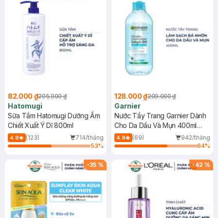
82.000 ₫
128.000 ₫
205.000 ₫
209.000 ₫
Hatomugi
Garnier
Sữa Tắm Hatomugi Dưỡng Ẩm
Nước Tẩy Trang Garnier Dành
Chiết Xuất Ý Dĩ 800ml
Cho Da Dầu Và Mụn 400ml
(Mới)
(123)
714/tháng
(69)
942/tháng
4.9
4.9
53
%
64
%
-
35
%
-
42
%