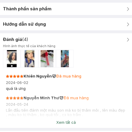
Thành phần sản phẩm
Hướng dẫn sử dụng
Đánh giá
(
4
)
Hình ảnh thực tế của khách hàng
Khiên Nguyễn
Đã mua hàng
2024-06-02
quá là ưng
Nguyễn Minh Thư
Đã mua hàng
2024-05-24
Lần đầu tiên đánh một màu son mà ko bị thâm môi , lên màu đẹp
, màu ko bị thâm , ko quá tối , cx ko trầm .
Màu lên rất đẹp , đã sd 3 cây .
Xem tất cả