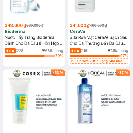
348.000 ₫
341.000 ₫
560.000 ₫
490.000 ₫
Bioderma
CeraVe
Nước Tẩy Trang Bioderma
Sữa Rửa Mặt CeraVe Sạch Sâu
Dành Cho Da Dầu & Hỗn Hợp
Cho Da Thường Đến Da Dầu
500ml
473ml
(228)
688/tháng
(116)
1.5k/tháng
4.9
4.9
79
%
97
%
Bill Cerave 299K Tặng Sữa Rửa
Mặt Cerave 30ml (SL có hạn)
-
53
%
-
37
%