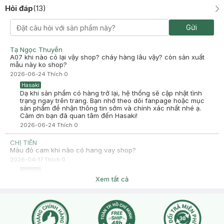
Hỏi đáp
(
13
)
Gửi
Tạ Ngọc Thuyền
A07 khi nào có lại vậy shop? cháy hàng lâu vậy? còn sản xuất
mẫu này ko shop?
2026-06-24
Thích
0
Hasaki
Dạ khi sản phẩm có hàng trở lại, hệ thống sẽ cập nhật tình
trạng ngay trên trang. Bạn nhớ theo dõi fanpage hoặc mục
sản phẩm để nhận thông tin sớm và chính xác nhất nhé ạ.
Cảm ơn bạn đã quan tâm đến Hasaki!
2026-06-24
Thích
0
CHỊ TIÊN
Màu đỏ cam khi nào có hang vay shop?
2026-04-17
Thích
0
Hasaki
Dạ khi nào có hàng về thêm hệ thống sẽ cập nhật lại tình
Xem tất cả
trạng sản phẩm còn tại chi nhánh và thông báo trên Fanpage:
Hasaki Beauty & Clinic, trên Website/App Hasaki.
2026-04-17
Thích
0