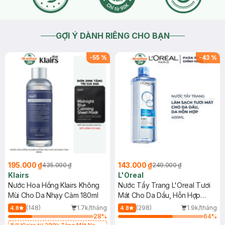
GỢI Ý DÀNH RIÊNG CHO BẠN
-
55
%
-
43
%
195.000 ₫
143.000 ₫
435.000 ₫
249.000 ₫
Klairs
L'Oreal
Nước Hoa Hồng Klairs Không
Nước Tẩy Trang L'Oreal Tươi
Mùi Cho Da Nhạy Cảm 180ml
Mát Cho Da Dầu, Hỗn Hợp
400ml
(148)
1.7k/tháng
(298)
1.9k/tháng
4.8
4.8
28
%
64
%