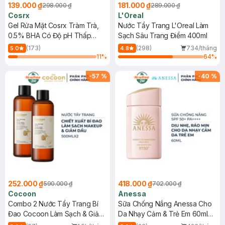
139.000 ₫
181.000 ₫
298.000 ₫
289.000 ₫
Cosrx
L'Oreal
Gel Rửa Mặt Cosrx Tràm Trà,
Nước Tẩy Trang L'Oreal Làm
0.5% BHA Có Độ pH Thấp
Sạch Sâu Trang Điểm 400ml
150ml
(173)
(298)
734/tháng
5.0
4.8
11
%
64
%
-
57
%
-
40
%
252.000 ₫
418.000 ₫
590.000 ₫
702.000 ₫
Cocoon
Anessa
Combo 2 Nước Tẩy Trang Bí
Sữa Chống Nắng Anessa Cho
Đao Cocoon Làm Sạch & Giảm
Da Nhạy Cảm & Trẻ Em 60ml
Dầu 500ml
(Mới)