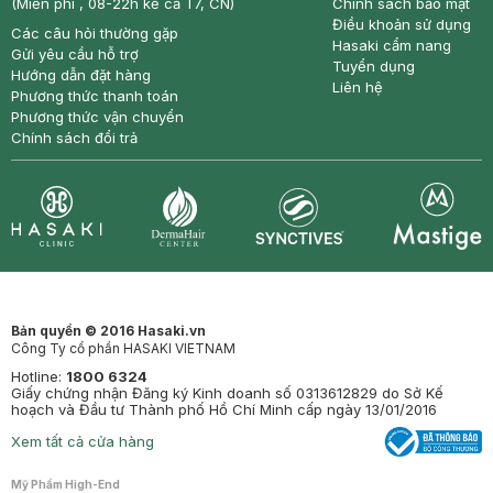
(Miễn phí , 08-22h kể cả T7, CN)
Chính sách bảo mật
Điều khoản sử dụng
Các câu hỏi thường gặp
Hasaki cẩm nang
Gửi yêu cầu hỗ trợ
Tuyển dụng
Hướng dẫn đặt hàng
Liên hệ
Phương thức thanh toán
Phương thức vận chuyển
Chính sách đổi trả
Synctives
Clinic
Dermahair
Mastige
Bản quyền © 2016 Hasaki.vn
Công Ty cổ phần HASAKI VIETNAM
Hotline:
1800 6324
Giấy chứng nhận Đăng ký Kinh doanh số 0313612829 do Sở Kế
hoạch và Đầu tư Thành phố Hồ Chí Minh cấp ngày 13/01/2016
Xem tất cả cửa hàng
Mỹ Phẩm High-End