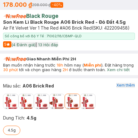
178.000 ₫
298.000 ₫
-
40
%
Black Rouge
Son Kem Lì Black Rouge A06 Brick Red - Đỏ Đất 4.5g
Air Fit Velvet Ver 1 The Red #A06 Brick Red
(SKU:
422209458
)
Số công bố với Bộ Y Tế : 71062/18/CBMP-QLD
5
(
4
Đánh giá)
|
13
Hỏi đáp
Start Icon
Giao Nhanh Miễn Phí 2H
Bạn muốn nhận hàng trước
18h
hôm nay (
Miễn phí
). Đặt hàng trong
30 phút
tới và chọn giao hàng
2H
ở bước thanh toán.
Xem chi tiết
Xem thêm
Màu sắc
:
A06 Brick Red
Dung Tích
:
4.5g
4.5g