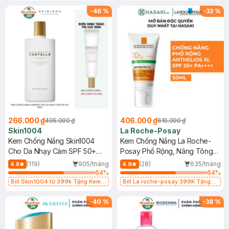
25ml (SL Có Hạn)
-
46
%
-
33
%
266.000 ₫
406.000 ₫
495.000 ₫
610.000 ₫
Skin1004
La Roche-Posay
Kem Chống Nắng Skin1004
Kem Chống Nắng La Roche-
Cho Da Nhạy Cảm SPF 50+
Posay Phổ Rộng, Nâng Tông
50ml
Kiềm Dầu 50ml
(119)
905/tháng
(28)
635/tháng
4.8
4.9
64
%
64
%
Bill Skin1004 từ 399k Tặng Kem
Bill La roche-posay 399K Tặng
Chống Nắng Cho Da Nhạy Cảm
Gel rửa mặt da dầu nhạy cảm 50ml
SPF 50+ 20ml (SL Có Hạn)
(SL có hạn)
-
40
%
-
38
%