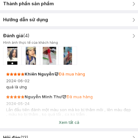
Thành phần sản phẩm
Hướng dẫn sử dụng
Đánh giá
(
4
)
Hình ảnh thực tế của khách hàng
Khiên Nguyễn
Đã mua hàng
2024-06-02
quá là ưng
Nguyễn Minh Thư
Đã mua hàng
2024-05-24
Lần đầu tiên đánh một màu son mà ko bị thâm môi , lên màu đẹp
, màu ko bị thâm , ko quá tối , cx ko trầm .
Màu lên rất đẹp , đã sd 3 cây .
Xem tất cả
Hỏi đáp
(
13
)