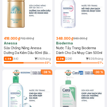
418.000 ₫
348.000 ₫
702.000 ₫
560.000 ₫
Anessa
Bioderma
Sữa Chống Nắng Anessa
Nước Tẩy Trang Bioderma
Dưỡng Da Kiềm Dầu 60ml (Bản
Dành Cho Da Nhạy Cảm 500ml
Mới)
(44)
516/tháng
(228)
839/tháng
4.9
4.9
49
%
61
%
-
38
%
-
30
%