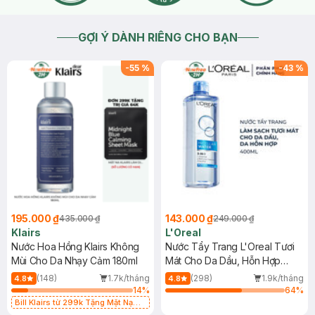
GỢI Ý DÀNH RIÊNG CHO BẠN
-
55
%
-
43
%
195.000 ₫
143.000 ₫
435.000 ₫
249.000 ₫
Klairs
L'Oreal
Nước Hoa Hồng Klairs Không
Nước Tẩy Trang L'Oreal Tươi
Mùi Cho Da Nhạy Cảm 180ml
Mát Cho Da Dầu, Hỗn Hợp
400ml
(148)
1.7k/tháng
(298)
1.9k/tháng
4.8
4.8
14
%
64
%
Bill Klairs từ 299k Tặng Mặt Nạ
Làm Dịu Da & Kiểm Soát Dầu Nhờn