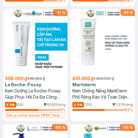
74
%
69
%
-
31
%
-
55
%
308.000 ₫
601.000 ₫
445.000 ₫
1.350.000 ₫
La Roche-Posay
Martiderm
Kem Dưỡng La Roche-Posay
Kem Chống Nắng MartiDerm
Giúp Phục Hồi Da Đa Công
Phổ Rộng Bảo Vệ Toàn Diện
Dụng 40ml
40ml
(56)
808/tháng
(110)
231/tháng
4.9
4.9
64
%
62
%
Bill La roche-posay 399K Tặng
Gel rửa mặt da dầu nhạy cảm 50ml
(SL có hạn)
-
60
%
-
39
%