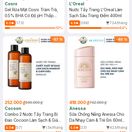
Cosrx
L'Oreal
Gel Rửa Mặt Cosrx Tràm Trà,
Nước Tẩy Trang L'Oreal Làm
0.5% BHA Có Độ pH Thấp
Sạch Sâu Trang Điểm 400ml
150ml
(173)
(298)
734/tháng
5.0
4.8
10
%
64
%
-
57
%
-
40
%
252.000 ₫
418.000 ₫
590.000 ₫
702.000 ₫
Cocoon
Anessa
Combo 2 Nước Tẩy Trang Bí
Sữa Chống Nắng Anessa Cho
Đao Cocoon Làm Sạch & Giảm
Da Nhạy Cảm & Trẻ Em 60ml
Dầu 500ml
(Mới)
(57)
1.5k/tháng
(23)
423/tháng
5.0
5.0