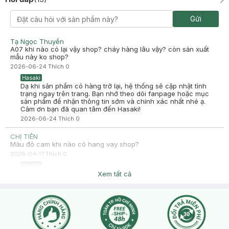
Gửi
Tạ Ngọc Thuyền
A07 khi nào có lại vậy shop? cháy hàng lâu vậy? còn sản xuất
mẫu này ko shop?
2026-06-24
Thích
0
Hasaki
Dạ khi sản phẩm có hàng trở lại, hệ thống sẽ cập nhật tình
trạng ngay trên trang. Bạn nhớ theo dõi fanpage hoặc mục
sản phẩm để nhận thông tin sớm và chính xác nhất nhé ạ.
Cảm ơn bạn đã quan tâm đến Hasaki!
2026-06-24
Thích
0
CHỊ TIÊN
Màu đỏ cam khi nào có hang vay shop?
2026-04-17
Thích
0
Hasaki
Dạ khi nào có hàng về thêm hệ thống sẽ cập nhật lại tình
Xem tất cả
trạng sản phẩm còn tại chi nhánh và thông báo trên Fanpage:
Hasaki Beauty & Clinic, trên Website/App Hasaki.
2026-04-17
Thích
0