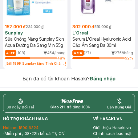
152.000 ₫
302.000 ₫
234.000 ₫
519.000 ₫
Sunplay
L'Oreal
Sữa Chống Nắng Sunplay Skin
Serum L'Oreal Hyaluronic Acid
Aqua Dưỡng Da Sáng Mịn 55g
Cấp Ẩm Sáng Da 30ml
(108)
454/tháng
(27)
275/tháng
4.9
4.9
48
%
52
%
Bill 199K Sunplay tặng Tinh Chất
Chống Nắng 7g trị giá 30K (SL có
hạn)
Bạn đã có tài khoản Hasaki?
Đăng nhập
return
nowfree
price
HỖ TRỢ KHÁCH HÀNG
VỀ HASAKI.VN
Hotline:
1800 6324
Giới thiệu Hasaki.vn
(Miễn phí , 08-22h kể cả T7, CN)
Chính sách bảo mật