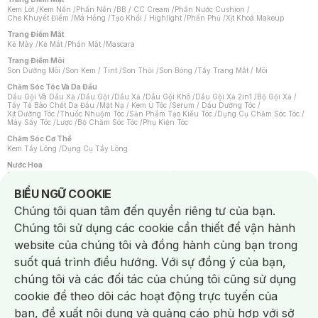
Kem Lót
/
Kem Nền
/
Phấn Nền
/
BB / CC Cream
/
Phấn Nước Cushion
/
Che Khuyết Điểm
/
Má Hồng
/
Tạo Khối / Highlight
/
Phấn Phủ
/
Xịt Khoá Makeup
Trang Điểm Mắt
Kẻ Mày
/
Kẻ Mắt
/
Phấn Mắt
/
Mascara
Trang Điểm Môi
Son Dưỡng Môi
/
Son Kem / Tint
/
Son Thỏi
/
Son Bóng
/
Tẩy Trang Mắt / Môi
Chăm Sóc Tóc Và Da Đầu
Dầu Gội Và Dầu Xả
/
Dầu Gội
/
Dầu Xả
/
Dầu Gội Khô
/
Dầu Gội Xả 2in1
/
Bộ Gội Xả
/
Tẩy Tế Bào Chết Da Đầu
/
Mặt Nạ / Kem Ủ Tóc
/
Serum / Dầu Dưỡng Tóc
/
Xịt Dưỡng Tóc
/
Thuốc Nhuộm Tóc
/
Sản Phẩm Tạo Kiểu Tóc
/
Dụng Cụ Chăm Sóc Tóc
/
Máy Sấy Tóc
/
Lược
/
Bộ Chăm Sóc Tóc
/
Phụ Kiện Tóc
Chăm Sóc Cơ Thể
Kem Tẩy Lông
/
Dụng Cụ Tẩy Lông
Nước Hoa
Nước Hoa Nữ
/
Nước Hoa Nam
/
Nước Hoa Cao Cấp
/
Xịt Thơm Toàn Thân
/
Nước Hoa Vùng Kín
Notice about cookies usage
BIỂU NGỮ COOKIE
Chăm Sóc Cá Nhân
Chúng tôi quan tâm đến quyền riêng tư của bạn.
Chống Muỗi
/
Khẩu Trang
/
Máy Massage
/
Mặt Nạ Xông Hơi
/
Nước Rửa Tay
/
Sản Phẩm Chăm Sóc Khác
/
Bàn Chải Đánh Răng
/
Bàn Chải Điện
/
Chúng tôi sử dụng các cookie cần thiết để vận hành
Hỗ Trợ Trắng Răng
/
Kem Đánh Răng
/
Máy Tăm Nước
/
Nước Súc Miệng
/
Tăm / Chỉ Nha Khoa
/
Xịt Thơm Miệng
/
Dung Dịch Vệ Sinh
/
Dưỡng Vùng Kín
/
website của chúng tôi và đồng hành cùng bạn trong
Khăn Ướt Vệ Sinh Vùng Kín
/
Băng Vệ Sinh
/
Tampon
/
Bọt Cạo Râu
/
Dao Cạo Râu
/
Máy Cạo Râu
suốt quá trình điều hướng. Với sự đồng ý của bạn,
Vấn Đề Về Da
chúng tôi và các đối tác của chúng tôi cũng sử dụng
Da Dầu / Lỗ Chân Lông To
/
Da Khô / Mất Nước
/
Da Lão Hóa
/
Da Mụn
/
Da Nhạy Cảm / Kích Ứng
/
Da Xỉn Màu
/
Thâm / Nám / Tàn Nhang
/
cookie để theo dõi các hoạt động trực tuyến của
Quầng Thâm & Bọng Mắt
/
Sẹo
/
Viêm Da Cơ Địa
bạn, đề xuất nội dung và quảng cáo phù hợp với sở
Dụng Cụ / Phụ Kiện Chăm Sóc Da