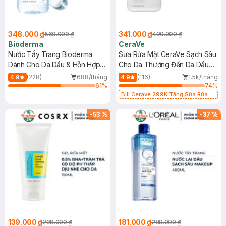
348.000 ₫
341.000 ₫
560.000 ₫
490.000 ₫
Bioderma
CeraVe
Nước Tẩy Trang Bioderma
Sữa Rửa Mặt CeraVe Sạch Sâu
Dành Cho Da Dầu & Hỗn Hợp
Cho Da Thường Đến Da Dầu
500ml
473ml
(228)
688/tháng
(116)
1.5k/tháng
4.9
4.9
61
%
74
%
Bill Cerave 299K Tặng Sữa Rửa
Mặt Cerave 30ml (SL có hạn)
-
53
%
-
37
%
139.000 ₫
181.000 ₫
298.000 ₫
289.000 ₫