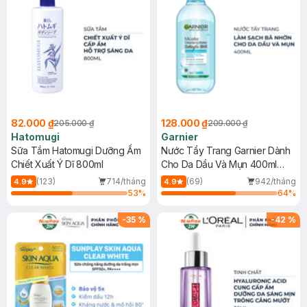
82.000 ₫
128.000 ₫
205.000 ₫
209.000 ₫
Hatomugi
Garnier
Sữa Tắm Hatomugi Dưỡng Ẩm
Nước Tẩy Trang Garnier Dành
Chiết Xuất Ý Dĩ 800ml
Cho Da Dầu Và Mụn 400ml
(Mới)
(123)
714/tháng
(69)
942/tháng
4.9
4.9
53
%
64
%
-
35
%
-
42
%