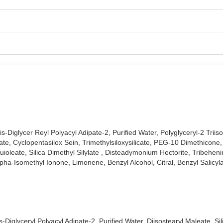
iglycer Reyl Polyacyl Adipate-2, Purified Water, Polyglyceryl-2 Triisos
e, Cyclopentasilox Sein, Trimethylsiloxysilicate, PEG-10 Dimethicone, 
ioleate, Silica Dimethyl Silylate , Disteadymonium Hectorite, Tribehen
 Fit Velvet Version 7 Velvet Crown:
pha-Isomethyl Ionone, Limonene, Benzyl Alcohol, Citral, Benzyl Salicyla
 son vuông, nhám lì chắc tay, bạn vẫn có thể thấy màu son bên trong.
ớp vặn chặt, giúp bạn bảo vệ son tốt hơn.
hiệu ứng semi-matte.
iglyceryl Polyacyl Adipate-2, Purified Water, Diisostearyl Maleate, Sili