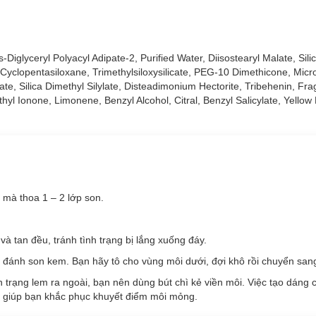
glyceryl Polyacyl Adipate-2, Purified Water, Diisostearyl Malate, Silic
Cyclopentasiloxane, Trimethylsiloxysilicate, PEG-10 Dimethicone, Micro
te, Silica Dimethyl Silylate, Disteadimonium Hectorite, Tribehenin, Fr
hyl Ionone, Limonene, Benzyl Alcohol, Citral, Benzyl Salicylate, Yellow
g mà thoa 1 – 2 lớp son.
 tan đều, tránh tình trạng bị lắng xuống đáy.
 đánh son kem. Bạn hãy tô cho vùng môi dưới, đợi khô rồi chuyển sang
trạng lem ra ngoài, bạn nên dùng bút chì kẻ viền môi. Việc tạo dáng 
 giúp bạn khắc phục khuyết điểm môi mỏng.