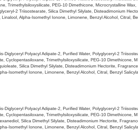
 Trimethylsiloxysilicate, PEG-10 Dimethicone, Microcrystalline Wax, 
ên môi.
lyceryl-2 Triisostearate, Silica Dimethyl Silylate, Disteadimonium Hecto
 Linalool, Alpha-Isomethyl Ionone, Limonene, Benzyl Alcohol, Citral, Ben
ầu tầm xuân, chiết xuất đào, lựu và phức hợp collagen không làm lộ vâ
ảm giác che phủ mềm mại trên đôi môi.
iglyceryl Polyacyl Adipate-2, Purified Water, Polyglyceryl-2 Triisostear
, Cyclopentasiloxane, Trimethylsiloxysilicate, PEG-10 Dimethicone, Mi
ioleate, Silica Dimethyl Silylate, Disteadimonium Hectorite, Fragrance
ir Fit Velvet Version 7 Velvet Crown:
pha-Isomethyl Ionone, Limonene, Benzyl Alcohol, Citral, Benzyl Salicyla
ớt.
iglyceryl Polyacyl Adipate-2, Purified Water, Polyglyceryl-2 Triisostear
, Cyclopentasiloxane, Trimethylsiloxysilicate, PEG-10 Dimethicone, Mi
exanediol, Silica Dimethyl Silylate, Disteadimonium Hectorite, Fragranc
pha-Isomethyl Ionone, Limonene, Benzyl Alcohol, Citral, Benzyl Salicyla
g