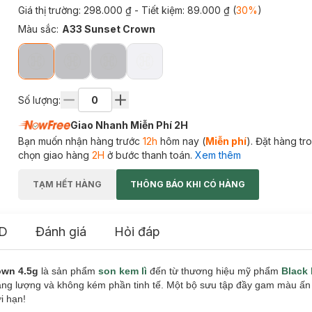
Giá thị trường:
298.000 ₫
- Tiết kiệm:
89.000 ₫
(
30
%
)
Màu sắc
:
A33 Sunset Crown
Số lượng:
Giao Nhanh Miễn Phí 2H
Bạn muốn nhận hàng trước
12h
hôm nay (
Miễn phí
). Đặt hàng t
chọn giao hàng
2H
ở bước thanh toán.
Xem thêm
TẠM HẾT HÀNG
THÔNG BÁO KHI CÓ HÀNG
D
Đánh giá
Hỏi đáp
own 4.5g
là sản phẩm
son kem lì
đến từ thương hiệu mỹ phẩm
Black
ăng lượng và không kém phần tinh tế. Một bộ sưu tập đầy gam màu ấn 
i hạn!