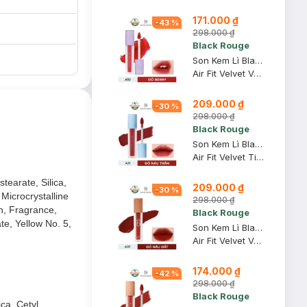
171.000 ₫
-
43
%
298.000 ₫
Black Rouge
Son Kem Lì Black Rouge A10 Red Berry - Đỏ Berry 4.5g
Air Fit Velvet Ver 2 Mood Filter #A10 Red Berry
209.000 ₫
-
30
%
298.000 ₫
Black Rouge
Son Kem Lì Black Rouge A31 Dry Daisy - Đỏ Nâu Trầm 4.5g
Air Fit Velvet Tint Ver 6 Blueming Garden #A31 Dry Daisy
tearate, Silica,
209.000 ₫
-
30
%
Microcrystalline
298.000 ₫
in, Fragrance,
Black Rouge
te, Yellow No. 5,
Son Kem Lì Black Rouge A37 Chili King - Đỏ Nâu Đất 4.5g
Air Fit Velvet Ver 7 Velvet Crown
174.000 ₫
-
42
%
298.000 ₫
Black Rouge
ca, Cetyl