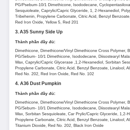
PG/Psebum-10/1 Dimethicone, Isododecane, Cyclopentasiloxane,
Đầu cọ mềm mại giúp tô son dễ dàng và lưu màu đều tr
Sesquioleate, Caprylic/Capric Glyceride, 1, 2-Hexanediol, Polyg
Thành phần:
Tribehenin, Propylene Carbonate, Citric Acid, Benzyl Benzoate,
Red Iron Oxide, Yellow 5, Red 201
Chứa vitamin E, C, bơ shea, tinh dầu hạnh nhân, tinh d
3. A35 Sunny Side Up
Ceramide NPE cấp ẩm và giúp môi mịn màng.
Hợp chất gel ẩm (Moisture Gel compounds) giúp tăng c
Thành phần đầy đủ:
Mùi hương:
Dimethicone, Dimethicone/Vinyl Dimethicone Cross Polymer, Bis-D
PG/Sebum- 10/1 Dimethicone, Isododecane, Diisostearyl Malate
Hương thơm Black Cherry dịu nhẹ.
Wax, Caprylic/Capric Glycerase ,1,2-Hexanediol, Sorbitan Sesqu
Hướng dẫn bảo quản Son Kem Lì Black Rouge A
Propylene Carbonate, Citric Acid, Benzyl Benzoate, Linalool, Al
Red No. 202, Red Iron Oxide, Red No. 102
Nơi khô ráo thoáng mát.
4. A36 Dust Pumpkin
Tránh ánh nắng trực tiếp, nơi có nhiệt độ cao hoặc ẩm ư
Đậy nắp kín sau khi sử dụng.
Thành phần đầy đủ:
Lưu ý:
Dimethicone, Dimethicone/Vinyl Dimethicone Cross Polymer, Bis-D
PG/Sebum- 10/1 Dimethicone, Isododecane, Diisostearyl Malate
Ngày sản xuất:
Xem chi tiết trên bao bì.
Wax, Sorbitan Sesquioleate, Car Prylic/Capric Glyceride, 1,2-H
Hạn sử dụng:
03 năm kể từ ngày sản xuất.
Propylene Carbonate, Citric Acid, Benzyl Benzoate, Linalool, Al
Titanium Dioxide, Red No. 202, Black Iron Oxide
Lưu ý: Tác dụng có thể khác nhau tuỳ cơ địa của người dùn