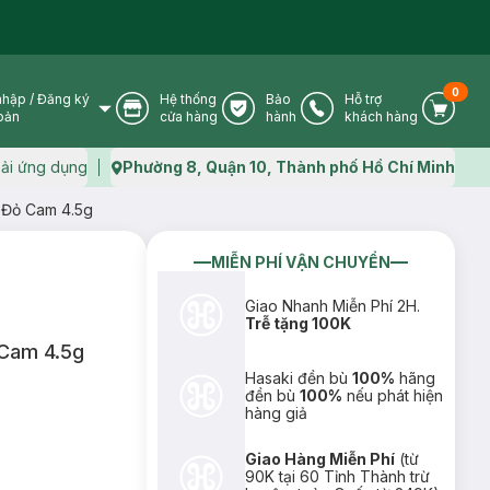
0
nhập
/
Đăng ký
Hệ thống
Bảo
Hỗ trợ
User Icon
Store Icon
Warranty Icon
Phone Icon
Cart I
oản
cửa hàng
hành
khách hàng
ải ứng dụng
Phường 8, Quận 10, Thành phố Hồ Chí Minh
Map icon
 Đỏ Cam 4.5g
MIỄN PHÍ VẬN CHUYỂN
Giao Nhanh Miễn Phí 2H.
Trễ tặng 100K
 Cam 4.5g
Hasaki đền bù
100%
hãng
đền bù
100%
nếu phát hiện
hàng giả
Giao Hàng Miễn Phí
(từ
90K tại 60 Tỉnh Thành trừ