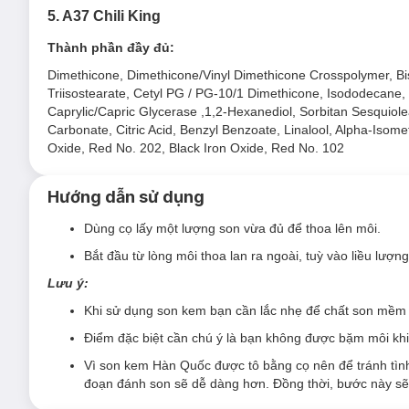
5. A37 Chili King
Thành phần đầy đủ:
Dimethicone, Dimethicone/Vinyl Dimethicone Crosspolymer, Bis-Di
Triisostearate, Cetyl PG / PG-10/1 Dimethicone, Isododecane, 
Caprylic/Capric Glycerase ,1,2-Hexanediol, Sorbitan Sesquiolea
Carbonate, Citric Acid, Benzyl Benzoate, Linalool, Alpha-Isomet
Oxide, Red No. 202, Black Iron Oxide, Red No. 102
Hướng dẫn sử dụng
Dùng cọ lấy một lượng son vừa đủ để thoa lên môi.
Bắt đầu từ lòng môi thoa lan ra ngoài, tuỳ vào liều lượn
Lưu ý:
Khi sử dụng son kem bạn cần lắc nhẹ để chất son mềm và
Điểm đặc biệt cần chú ý là bạn không được bặm môi khi
Vì son kem Hàn Quốc được tô bằng cọ nên để tránh tình 
đoạn đánh son sẽ dễ dàng hơn. Đồng thời, bước này sẽ