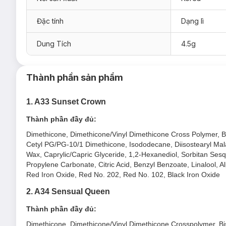
Đặc tính
Dạng lì
Dung Tích
4.5g
Thành phần sản phẩm
1. A33 Sunset Crown
Thành phần đầy đủ:
Dimethicone, Dimethicone/Vinyl Dimethicone Cross Polymer, Bis-D
Cetyl PG/PG-10/1 Dimethicone, Isododecane, Diisostearyl Malat
Wax, Caprylic/Capric Glyceride, 1,2-Hexanediol, Sorbitan Sesqu
Ưu thế nổi bật của Son Kem Lì Black Rouge Air
Propylene Carbonate, Citric Acid, Benzyl Benzoate, Linalool, Al
Red Iron Oxide, Red No. 202, Red No. 102, Black Iron Oxide
Thiết kế:
Vẫn là packaging đặc trưng của Air Fit Velvet Tint, thân
2. A34 Sensual Queen
Velvet Crown có nắp son màu Gold Pearl lấp lánh với kh
Thành phần đầy đủ:
Kết cấu velvet mịn màng, lên màu chuẩn, nhẹ môi, tạo 
Dimethicone, Dimethicone/Vinyl Dimethicone Crosspolymer, Bis-D