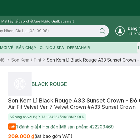
 Mặt
Tẩy tế bào chết
Ariel
Nước Giặt
Bagsmart
Đăng 
Search icon
Tài kh
T
MỚI VỀ
BÁN CHẠY
CLINIC & SPA
DERMAHAIR
Môi
Son Kem / Tint
Son Kem Lì Black Rouge A33 Sunset Crown -
BLACK ROUGE
Son Kem Lì Black Rouge A33 Sunset Crown - Đỏ
Air Fit Velvet Ver 7 Velvet Crown #A33 Sunset Crown
Số công bố với Bộ Y Tế : 134284/20/CBMP-QLD
5
1
đánh giá
|
4
Hỏi đáp
|
Mã sản phẩm:
422209469
209.000 ₫
(Đã bao gồm VAT)