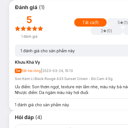
Đánh giá
(
1
)
5
Tất cả
(
1
)
5
(
1
)
2
(
0
)
1
đánh giá
1
đánh giá cho sản phẩm này
Khưu Khả Vy
|
5
Rất hài lòng
2023-03-24, 15:13
Son Kem Lì Black Rouge A33 Sunset Crown - Đỏ Cam 4.5g
Ưu điểm: Son thơm ngọt, texture mịn lắm nhe, màu này bà nà
Nhược điểm: Da ngăm màu này hơi đuối
1
đánh giá cho sản phẩm này
Hỏi đáp
(4)