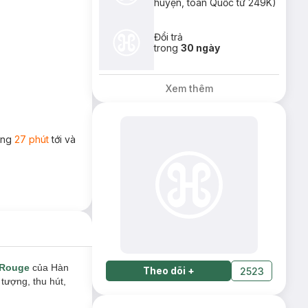
huyện, toàn Quốc từ 249K)
Đổi trả
trong
30 ngày
Xem thêm
rong
27 phút
tới và
 Rouge
của Hàn
Theo dõi
+
2523
tượng, thu hút,