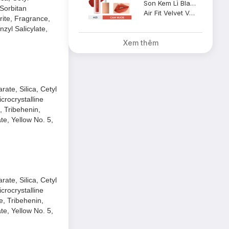
Son Kem Lì Black Rouge A23 Vintage Sunset Cam Da Pha Nâu 4.5g
Sorbitan
Air Fit Velvet Ver 5 Bam #A23 Vintage Sunset
rite, Fragrance,
zyl Salicylate,
n môi.
Xem thêm
ate, Silica, Cetyl
crocrystalline
, Tribehenin,
te, Yellow No. 5,
ate, Silica, Cetyl
crocrystalline
e, Tribehenin,
te, Yellow No. 5,