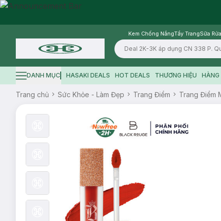
Kem Chống Nắng
Tẩy Trang
Sữa Rửa
Logo
DANH MỤC
HASAKI DEALS
HOT DEALS
THƯƠNG HIỆU
HÀNG 
Hamburger icon
Trang chủ
Sức Khỏe - Làm Đẹp
Trang Điểm
Trang Điểm 