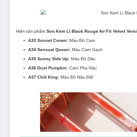
Hiện sản phẩm
Son Kem Lì Black Rouge Air Fit Velvet Vers
A33 Sunset Crown:
Màu Đỏ Cam
A34 Sensual Queen:
Màu Cam Gạch
A35 Sunny Side Up:
Màu Đỏ Dâu
A36 Dust Pumpkin:
Cam Pha Nâu
A37 Chili King:
Màu Đỏ Nâu Đất