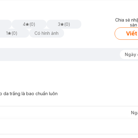
Chia sẻ nh
4
(
0
)
3
(
0
)
sản
Viết
1
(
0
)
Có hình ảnh
Ngày 
o da trắng là bao chuẩn luôn
Ng