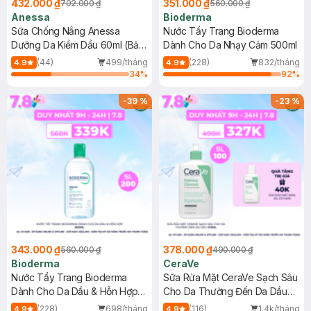
432.000 ₫
351.000 ₫
702.000 ₫
560.000 ₫
Anessa
Bioderma
Sữa Chống Nắng Anessa
Nước Tẩy Trang Bioderma
Dưỡng Da Kiềm Dầu 60ml (Bản
Dành Cho Da Nhạy Cảm 500ml
Mới)
(44)
499/tháng
(228)
832/tháng
4.9
4.9
34
%
92
%
-
39
%
-
23
%
343.000 ₫
378.000 ₫
560.000 ₫
490.000 ₫
Bioderma
CeraVe
Nước Tẩy Trang Bioderma
Sữa Rửa Mặt CeraVe Sạch Sâu
Dành Cho Da Dầu & Hỗn Hợp
Cho Da Thường Đến Da Dầu
500ml
473ml
(228)
698/tháng
(116)
1.4k/tháng
4.9
4.9