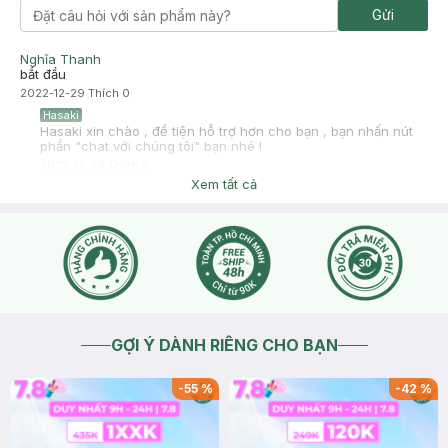
Gửi
Nghĩa Thanh
bắt đầu
2022-12-29
Thích
0
Hasaki
Hasaki xin chào , để tiện hỗ trợ hơn cho bạn , bạn nhấn nút
phần "chat với chúng tôi" bạn nhé !
2022-12-29
Thích
2
Xem tất cả
GỢI Ý DÀNH RIÊNG CHO BẠN
-
55
%
-
42
%