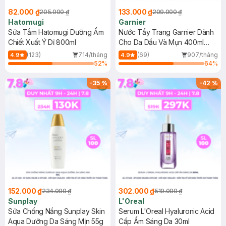
82.000 ₫
133.000 ₫
205.000 ₫
209.000 ₫
Hatomugi
Garnier
Sữa Tắm Hatomugi Dưỡng Ẩm
Nước Tẩy Trang Garnier Dành
Chiết Xuất Ý Dĩ 800ml
Cho Da Dầu Và Mụn 400ml
(Mới)
(123)
714/tháng
(69)
907/tháng
4.9
4.9
52
%
64
%
-
35
%
-
42
%
152.000 ₫
302.000 ₫
234.000 ₫
519.000 ₫
Sunplay
L'Oreal
Sữa Chống Nắng Sunplay Skin
Serum L'Oreal Hyaluronic Acid
Aqua Dưỡng Da Sáng Mịn 55g
Cấp Ẩm Sáng Da 30ml