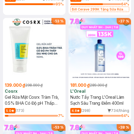
95
%
64
%
Bill Cerave 299K Tặng Sữa Rửa
Mặt Cerave 30ml (SL có hạn)
-
53
%
-
37
%
139.000 ₫
181.000 ₫
298.000 ₫
289.000 ₫
Cosrx
L'Oreal
Gel Rửa Mặt Cosrx Tràm Trà,
Nước Tẩy Trang L'Oreal Làm
0.5% BHA Có Độ pH Thấp
Sạch Sâu Trang Điểm 400ml
150ml
(173)
(298)
734/tháng
5.0
4.8
7
%
64
%
-
53
%
-
38
%