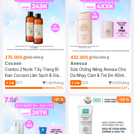
275.000 ₫
432.000 ₫
590.000 ₫
702.000 ₫
Cocoon
Anessa
Combo 2 Nước Tẩy Trang Bí
Sữa Chống Nắng Anessa Cho
Đao Cocoon Làm Sạch & Giảm
Da Nhạy Cảm & Trẻ Em 60ml
Dầu 500ml
(Mới)
(57)
1.4k/tháng
(23)
410/tháng
5.0
5.0
75
%
34
%
-
31
%
-
59
%