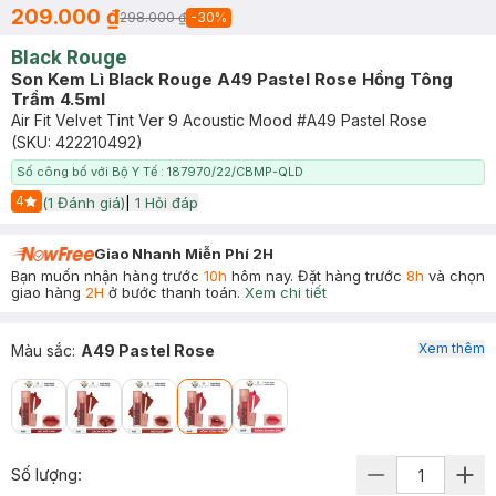
209.000 ₫
298.000 ₫
-
30
%
Black Rouge
Son Kem Lì Black Rouge A49 Pastel Rose Hồng Tông
Trầm 4.5ml
Air Fit Velvet Tint Ver 9 Acoustic Mood #A49 Pastel Rose
(SKU:
422210492
)
Số công bố với Bộ Y Tế : 187970/22/CBMP-QLD
4
(
1
Đánh giá)
|
1
Hỏi đáp
Start Icon
Giao Nhanh Miễn Phí 2H
Bạn muốn nhận hàng trước
10h
hôm nay. Đặt hàng trước
8h
và chọn
giao hàng
2H
ở bước thanh toán.
Xem chi tiết
Xem thêm
Màu sắc
:
A49 Pastel Rose
Số lượng: