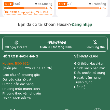
(108)
454/tháng
(27)
275/tháng
4.9
4.9
48
%
46
%
Bill 199K Sunplay tặng Tinh Chất
Chống Nắng 7g trị giá 30K (SL có
hạn)
Bạn đã có tài khoản Hasaki?
Đăng nhập
return
nowfree
price
HỖ TRỢ KHÁCH HÀNG
VỀ HASAKI.VN
Hotline:
1800 6324
Giới thiệu Hasaki.vn
(Miễn phí , 08-22h kể cả T7, CN)
Chính sách bảo mật
Điều khoản sử dụng
Các câu hỏi thường gặp
Hasaki cẩm nang
Gửi yêu cầu hỗ trợ
Tuyển dụng
Hướng dẫn đặt hàng
Liên hệ
Phương thức thanh toán
Phương thức vận chuyển
Chính sách đổi trả