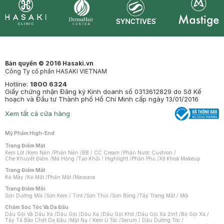
Synctives
Clinic
Dermahair
Mastige
Bản quyền © 2016 Hasaki.vn
Công Ty cổ phần HASAKI VIETNAM
Hotline:
1800 6324
Giấy chứng nhận Đăng ký Kinh doanh số 0313612829 do Sở Kế
hoạch và Đầu tư Thành phố Hồ Chí Minh cấp ngày 13/01/2016
Xem tất cả cửa hàng
Mỹ Phẩm High-End
Trang Điểm Mặt
Kem Lót
/
Kem Nền
/
Phấn Nền
/
BB / CC Cream
/
Phấn Nước Cushion
/
Che Khuyết Điểm
/
Má Hồng
/
Tạo Khối / Highlight
/
Phấn Phủ
/
Xịt Khoá Makeup
Trang Điểm Mắt
Kẻ Mày
/
Kẻ Mắt
/
Phấn Mắt
/
Mascara
Trang Điểm Môi
Son Dưỡng Môi
/
Son Kem / Tint
/
Son Thỏi
/
Son Bóng
/
Tẩy Trang Mắt / Môi
Chăm Sóc Tóc Và Da Đầu
Dầu Gội Và Dầu Xả
/
Dầu Gội
/
Dầu Xả
/
Dầu Gội Khô
/
Dầu Gội Xả 2in1
/
Bộ Gội Xả
/
Tẩy Tế Bào Chết Da Đầu
/
Mặt Nạ / Kem Ủ Tóc
/
Serum / Dầu Dưỡng Tóc
/