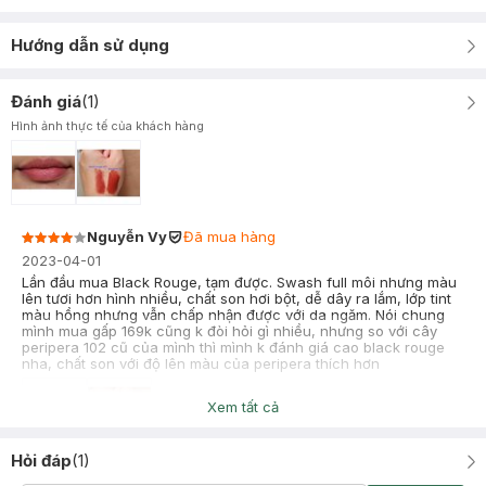
Hướng dẫn sử dụng
Đánh giá
(
1
)
Hình ảnh thực tế của khách hàng
Nguyễn Vy
Đã mua hàng
2023-04-01
Lần đầu mua Black Rouge, tạm được. Swash full môi nhưng màu
lên tươi hơn hình nhiều, chất son hơi bột, dễ dây ra lắm, lớp tint
màu hồng nhưng vẫn chấp nhận được với da ngăm. Nói chung
mình mua gấp 169k cũng k đòi hỏi gì nhiều, nhưng so với cây
peripera 102 cũ của mình thì mình k đánh giá cao black rouge
nha, chất son với độ lên màu của peripera thích hơn
Xem tất cả
Hỏi đáp
(
1
)