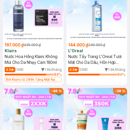
197.000 ₫
144.000 ₫
435.000 ₫
249.000 ₫
Klairs
L'Oreal
Nước Hoa Hồng Klairs Không
Nước Tẩy Trang L'Oreal Tươi
Mùi Cho Da Nhạy Cảm 180ml
Mát Cho Da Dầu, Hỗn Hợp
400ml
(148)
1.6k/tháng
(298)
1.9k/tháng
4.8
4.8
84
%
64
%
Bill Klairs từ 299k Tặng Mặt Nạ
Làm Dịu Da & Kiểm Soát Dầu Nhờn
25ml (SL Có Hạn)
-
46
%
-
38
%