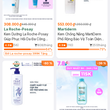
308.000 ₫
553.000 ₫
445.000 ₫
1.350.000 ₫
La Roche-Posay
Martiderm
Kem Dưỡng La Roche-Posay
Kem Chống Nắng MartiDerm
Giúp Phục Hồi Da Đa Công
Phổ Rộng Bảo Vệ Toàn Diện
Dụng 40ml
40ml
(56)
808/tháng
(110)
251/tháng
4.9
4.9
64
%
75
%
Bill La roche-posay 399K Tặng
Gel rửa mặt da dầu nhạy cảm 50ml
(SL có hạn)
-
60
%
-
36
%