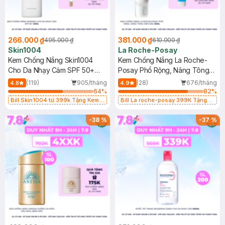
266.000 ₫
381.000 ₫
495.000 ₫
610.000 ₫
Skin1004
La Roche-Posay
Kem Chống Nắng Skin1004
Kem Chống Nắng La Roche-
Cho Da Nhạy Cảm SPF 50+
Posay Phổ Rộng, Nâng Tông
50ml
Kiềm Dầu 50ml
(119)
905/tháng
(28)
676/tháng
4.8
4.9
64
%
82
%
Bill Skin1004 từ 399k Tặng Kem
Bill La roche-posay 399K Tặng
Chống Nắng Cho Da Nhạy Cảm
Gel rửa mặt da dầu nhạy cảm 50ml
SPF 50+ 20ml (SL Có Hạn)
(SL có hạn)
-
38
%
-
37
%