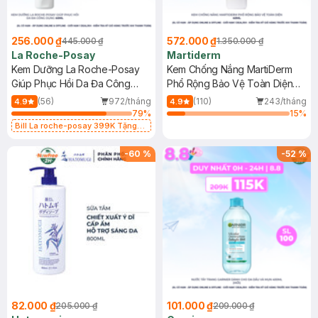
256.000 ₫
572.000 ₫
445.000 ₫
1.350.000 ₫
La Roche-Posay
Martiderm
Kem Dưỡng La Roche-Posay
Kem Chống Nắng MartiDerm
Giúp Phục Hồi Da Đa Công
Phổ Rộng Bảo Vệ Toàn Diện
Dụng 40ml
40ml
(56)
972/tháng
(110)
243/tháng
4.9
4.9
79
%
15
%
Bill La roche-posay 399K Tặng
Gel rửa mặt da dầu nhạy cảm 50ml
(SL có hạn)
-
60
%
-
52
%
82.000 ₫
101.000 ₫
205.000 ₫
209.000 ₫