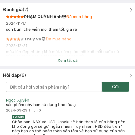
Đánh giá
(
2
)
PHẠM QUỲNH Anh
Đã mua hàng
2024-11-17
son bùn. che viền môi thâm tốt. giá rẻ
Thuý Vy
Đã mua hàng
2023-12-31
màu lên đẹp nhưng khô môi, cảm giác môi khô mất nước dù
mình có thoa son dưỡng trước khi son rồi.
Xem tất cả
Hỏi đáp
(
6
)
Gửi
Ngọc Xuyến
sản phẩm này hạn sử dụng bao lâu ạ
2024-09-29
Thích
0
Hasaki
Chào bạn, NSX và HSD Hasaki sẽ bán theo lô của hãng nên
kho đóng gói sẽ gửi ngẫu nhiên. Tuy nhiên, HSD đều trên 1
năm bạn có thể hoàn toàn yên tâm về hạn sử dụng của sản