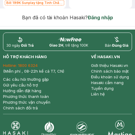
Bill 199K Sunplay tặng Tinh Chất
Chống Nắng 7g trị giá 30K (SL có
hạn)
Bạn đã có tài khoản Hasaki?
Đăng nhập
return
nowfree
price
HỖ TRỢ KHÁCH HÀNG
VỀ HASAKI.VN
Hotline:
1800 6324
Giới thiệu Hasaki.vn
(Miễn phí , 08-22h kể cả T7, CN)
Chính sách bảo mật
Điều khoản sử dụng
Các câu hỏi thường gặp
Hasaki cẩm nang
Gửi yêu cầu hỗ trợ
Tuyển dụng
Hướng dẫn đặt hàng
Liên hệ
Phương thức thanh toán
Phương thức vận chuyển
Chính sách đổi trả