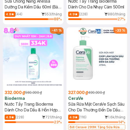
Sữa Chống Nắng Anessa
Nước Tẩy Trang Bioderma
Dưỡng Da Kiềm Dầu 60ml (Bản
Dành Cho Da Nhạy Cảm 500ml
Mới)
(44)
553/tháng
(228)
880/tháng
4.9
4.9
88
%
27
%
-
41
%
-
33
%
332.000 ₫
327.000 ₫
560.000 ₫
490.000 ₫
Bioderma
CeraVe
Nước Tẩy Trang Bioderma
Sữa Rửa Mặt CeraVe Sạch Sâu
Dành Cho Da Dầu & Hỗn Hợp
Cho Da Thường Đến Da Dầu
500ml
473ml
(228)
721/tháng
(116)
1.6k/tháng
4.9
4.9
23
%
14
%
Bill Cerave 299K Tặng Sữa Rửa