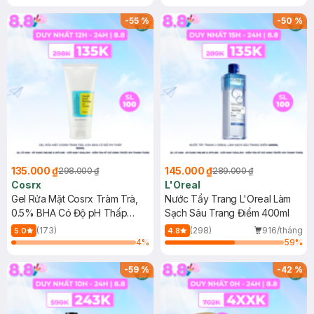
Mặt Cerave 30ml (SL có hạn)
-
55
%
-
50
%
135.000 ₫
145.000 ₫
298.000 ₫
289.000 ₫
Cosrx
L'Oreal
Gel Rửa Mặt Cosrx Tràm Trà,
Nước Tẩy Trang L'Oreal Làm
0.5% BHA Có Độ pH Thấp
Sạch Sâu Trang Điểm 400ml
150ml
(173)
(298)
916/tháng
5.0
4.8
4
%
59
%
-
59
%
-
42
%