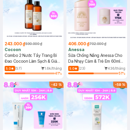
243.000 ₫
406.000 ₫
590.000 ₫
702.000 ₫
Cocoon
Anessa
Combo 2 Nước Tẩy Trang Bí
Sữa Chống Nắng Anessa Cho
Đao Cocoon Làm Sạch & Giảm
Da Nhạy Cảm & Trẻ Em 60ml
Dầu 500ml
(Mới)
(57)
1.6k/tháng
(23)
436/tháng
5.0
5.0
41
%
51
%
-
42
%
-
58
%