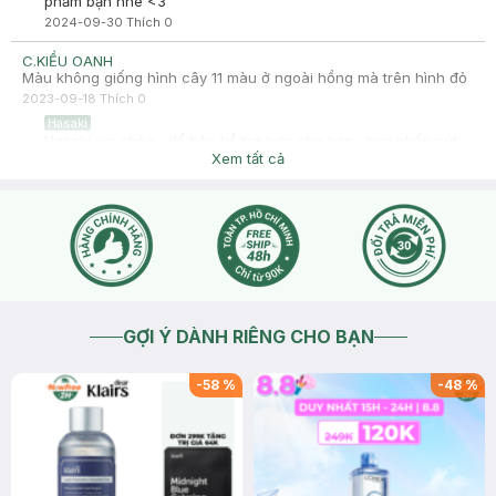
phẩm bạn nhé <3
2024-09-30
Thích
0
C.KIỀU OANH
Màu không giống hình cây 11 màu ở ngoài hồng mà trên hình đỏ
2023-09-18
Thích
0
Hasaki
Hasaki xin chào , để tiện hỗ trợ hơn cho bạn , bạn nhấn nút
phần "chat với chúng tôi" bạn nhé !
Xem tất cả
2023-09-18
Thích
0
GỢI Ý DÀNH RIÊNG CHO BẠN
-
58
%
-
48
%