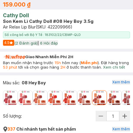
159.000 ₫
Cathy Doll
Son Kem Lì Cathy Doll #08 Hey Boy 3.5g
Air Relax Lip Blur
(SKU:
422209966
)
Số công bố với Bộ Y Tế : 183102/22/CBMP-QLD
4.5
(
2
Đánh giá)
|
6
Hỏi đáp
Start Icon
Giao Nhanh Miễn Phí 2H
Bạn muốn nhận hàng trước
15h
hôm nay (
Miễn phí
). Đặt hàng trong
53 phút
tới và chọn giao hàng
2H
ở bước thanh toán.
Xem chi tiết
Xem thêm
Màu sắc
:
08 Hey Boy
Số lượng:
337
Chi nhánh tạm hết sản phẩm
Xem thêm