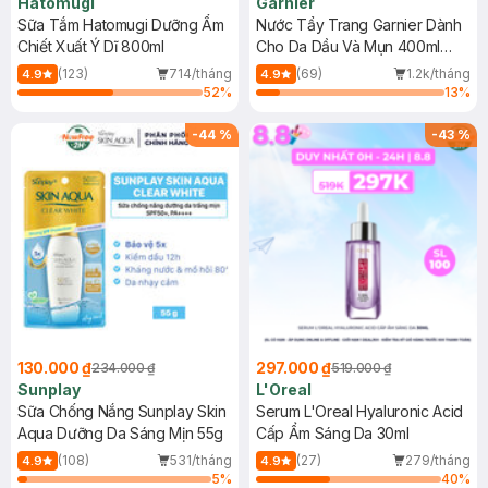
Hatomugi
Garnier
Sữa Tắm Hatomugi Dưỡng Ẩm
Nước Tẩy Trang Garnier Dành
Chiết Xuất Ý Dĩ 800ml
Cho Da Dầu Và Mụn 400ml
(Mới)
(123)
714/tháng
(69)
1.2k/tháng
4.9
4.9
52
%
13
%
-
44
%
-
43
%
130.000 ₫
297.000 ₫
234.000 ₫
519.000 ₫
Sunplay
L'Oreal
Sữa Chống Nắng Sunplay Skin
Serum L'Oreal Hyaluronic Acid
Aqua Dưỡng Da Sáng Mịn 55g
Cấp Ẩm Sáng Da 30ml
(108)
531/tháng
(27)
279/tháng
4.9
4.9
5
%
40
%