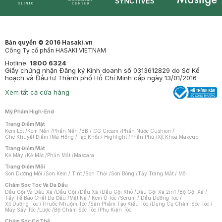
Synctives
Clinic
Dermahair
Mastige
Bản quyền © 2016 Hasaki.vn
Công Ty cổ phần HASAKI VIETNAM
Hotline:
1800 6324
Giấy chứng nhận Đăng ký Kinh doanh số 0313612829 do Sở Kế
hoạch và Đầu tư Thành phố Hồ Chí Minh cấp ngày 13/01/2016
Xem tất cả cửa hàng
Mỹ Phẩm High-End
Trang Điểm Mặt
Kem Lót
/
Kem Nền
/
Phấn Nền
/
BB / CC Cream
/
Phấn Nước Cushion
/
Che Khuyết Điểm
/
Má Hồng
/
Tạo Khối / Highlight
/
Phấn Phủ
/
Xịt Khoá Makeup
Trang Điểm Mắt
Kẻ Mày
/
Kẻ Mắt
/
Phấn Mắt
/
Mascara
Trang Điểm Môi
Son Dưỡng Môi
/
Son Kem / Tint
/
Son Thỏi
/
Son Bóng
/
Tẩy Trang Mắt / Môi
Chăm Sóc Tóc Và Da Đầu
Dầu Gội Và Dầu Xả
/
Dầu Gội
/
Dầu Xả
/
Dầu Gội Khô
/
Dầu Gội Xả 2in1
/
Bộ Gội Xả
/
Tẩy Tế Bào Chết Da Đầu
/
Mặt Nạ / Kem Ủ Tóc
/
Serum / Dầu Dưỡng Tóc
/
Xịt Dưỡng Tóc
/
Thuốc Nhuộm Tóc
/
Sản Phẩm Tạo Kiểu Tóc
/
Dụng Cụ Chăm Sóc Tóc
/
Máy Sấy Tóc
/
Lược
/
Bộ Chăm Sóc Tóc
/
Phụ Kiện Tóc
Chăm Sóc Cơ Thể