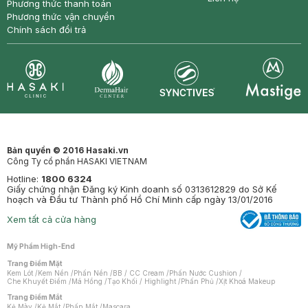
Phương thức thanh toán
Phương thức vận chuyển
Chính sách đổi trả
Synctives
Clinic
Dermahair
Mastige
Bản quyền © 2016 Hasaki.vn
Công Ty cổ phần HASAKI VIETNAM
Hotline:
1800 6324
Giấy chứng nhận Đăng ký Kinh doanh số 0313612829 do Sở Kế
hoạch và Đầu tư Thành phố Hồ Chí Minh cấp ngày 13/01/2016
Xem tất cả cửa hàng
Mỹ Phẩm High-End
Trang Điểm Mặt
Kem Lót
/
Kem Nền
/
Phấn Nền
/
BB / CC Cream
/
Phấn Nước Cushion
/
Che Khuyết Điểm
/
Má Hồng
/
Tạo Khối / Highlight
/
Phấn Phủ
/
Xịt Khoá Makeup
Trang Điểm Mắt
Kẻ Mày
/
Kẻ Mắt
/
Phấn Mắt
/
Mascara