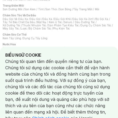
Trang Điểm Môi
Son Dưỡng Môi
/
Son Kem / Tint
/
Son Thỏi
/
Son Bóng
/
Tẩy Trang Mắt / Môi
Chăm Sóc Tóc Và Da Đầu
Dầu Gội Và Dầu Xả
/
Dầu Gội
/
Dầu Xả
/
Dầu Gội Khô
/
Dầu Gội Xả 2in1
/
Bộ Gội Xả
/
Tẩy Tế Bào Chết Da Đầu
/
Mặt Nạ / Kem Ủ Tóc
/
Serum / Dầu Dưỡng Tóc
/
Xịt Dưỡng Tóc
/
Thuốc Nhuộm Tóc
/
Sản Phẩm Tạo Kiểu Tóc
/
Dụng Cụ Chăm Sóc Tóc
/
Máy Sấy Tóc
/
Lược
/
Bộ Chăm Sóc Tóc
/
Phụ Kiện Tóc
Chăm Sóc Cơ Thể
Kem Tẩy Lông
/
Dụng Cụ Tẩy Lông
Nước Hoa
Nước Hoa Nữ
/
Nước Hoa Nam
/
Nước Hoa Cao Cấp
/
Xịt Thơm Toàn Thân
/
Nước Hoa Vùng Kín
Notice about cookies usage
BIỂU NGỮ COOKIE
Chăm Sóc Cá Nhân
Chúng tôi quan tâm đến quyền riêng tư của bạn.
Chống Muỗi
/
Khẩu Trang
/
Máy Massage
/
Mặt Nạ Xông Hơi
/
Nước Rửa Tay
/
Sản Phẩm Chăm Sóc Khác
/
Bàn Chải Đánh Răng
/
Bàn Chải Điện
/
Chúng tôi sử dụng các cookie cần thiết để vận hành
Hỗ Trợ Trắng Răng
/
Kem Đánh Răng
/
Máy Tăm Nước
/
Nước Súc Miệng
/
Tăm / Chỉ Nha Khoa
/
Xịt Thơm Miệng
/
Dung Dịch Vệ Sinh
/
Dưỡng Vùng Kín
/
website của chúng tôi và đồng hành cùng bạn trong
Khăn Ướt Vệ Sinh Vùng Kín
/
Băng Vệ Sinh
/
Tampon
/
Bọt Cạo Râu
/
Dao Cạo Râu
/
Máy Cạo Râu
suốt quá trình điều hướng. Với sự đồng ý của bạn,
Vấn Đề Về Da
chúng tôi và các đối tác của chúng tôi cũng sử dụng
Da Dầu / Lỗ Chân Lông To
/
Da Khô / Mất Nước
/
Da Lão Hóa
/
Da Mụn
/
Da Nhạy Cảm / Kích Ứng
/
Da Xỉn Màu
/
Thâm / Nám / Tàn Nhang
/
cookie để theo dõi các hoạt động trực tuyến của
Quầng Thâm & Bọng Mắt
/
Sẹo
/
Viêm Da Cơ Địa
bạn, đề xuất nội dung và quảng cáo phù hợp với sở
Dụng Cụ / Phụ Kiện Chăm Sóc Da
Chat i
Bông Tẩy Trang
/
Khăn Lau Mặt Khô
/
Dụng Cụ / Máy Rửa Mặt
/
Máy Chăm Sóc Da
/
thích và ưu tiên của bạn cũng như các chức năng
Dụng Cụ Chăm Sóc Khác
liên quan đến mạng xã hội. Để biết thêm thông tin,