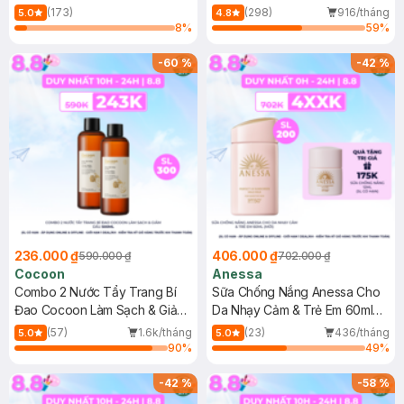
150ml
(173)
(298)
916/tháng
5.0
4.8
8
%
59
%
-
60
%
-
42
%
236.000 ₫
406.000 ₫
590.000 ₫
702.000 ₫
Cocoon
Anessa
Combo 2 Nước Tẩy Trang Bí
Sữa Chống Nắng Anessa Cho
Đao Cocoon Làm Sạch & Giảm
Da Nhạy Cảm & Trẻ Em 60ml
Dầu 500ml
(Mới)
(57)
1.6k/tháng
(23)
436/tháng
5.0
5.0
90
%
49
%
-
42
%
-
58
%