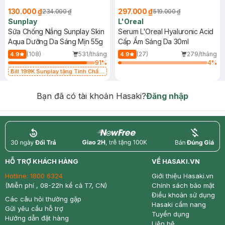
130.000 ₫
297.000 ₫
234.000 ₫
519.000 ₫
Sunplay
L'Oreal
Sữa Chống Nắng Sunplay Skin
Serum L'Oreal Hyaluronic Acid
Aqua Dưỡng Da Sáng Mịn 55g
Cấp Ẩm Sáng Da 30ml
(108)
531/tháng
(27)
279/tháng
4.9
4.9
91
%
4
%
Bill 199K Sunplay tặng Tinh Chất
Chống Nắng 7g trị giá 30K (SL có
hạn)
Bạn đã có tài khoản Hasaki?
Đăng nhập
return
nowfree
price
HỖ TRỢ KHÁCH HÀNG
VỀ HASAKI.VN
Hotline:
1800 6324
Giới thiệu Hasaki.vn
(Miễn phí , 08-22h kể cả T7, CN)
Chính sách bảo mật
Điều khoản sử dụng
Các câu hỏi thường gặp
Hasaki cẩm nang
Gửi yêu cầu hỗ trợ
Tuyển dụng
Hướng dẫn đặt hàng
Liên hệ