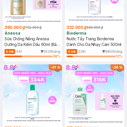
390.000 ₫
332.000 ₫
702.000 ₫
560.000 ₫
Anessa
Bioderma
Sữa Chống Nắng Anessa
Nước Tẩy Trang Bioderma
Dưỡng Da Kiềm Dầu 60ml (Bản
Dành Cho Da Nhạy Cảm 500ml
Mới)
(44)
553/tháng
(228)
880/tháng
4.9
4.9
36
%
13
%
-
41
%
-
36
%