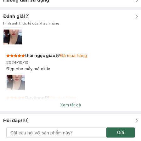
Đánh giá
(
2
)
Hình ảnh thực tế của khách hàng
thái ngọc giàu
Đã mua hàng
2024-10-10
Đẹp nha mấy má ok la
Duyênnn
Đã mua hàng
2024-08-04
Xem tất cả
màu đẹp, để tên tông đỏ nhưng lên môi mình như đỏ đất nha,
quan trọng là son lên môi là khô ráo nhanh, không lem, mình thử
Hỏi đáp
(
10
)
lấy giấy khô chùi cũng không bị trôi như son khác
Gửi