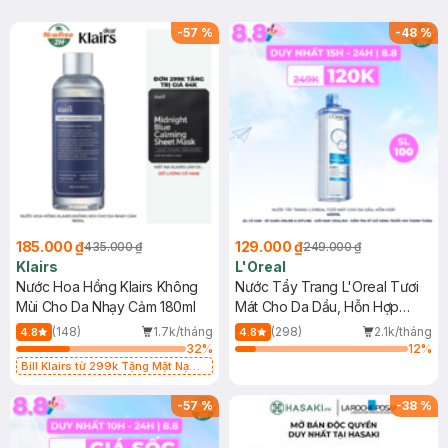
-
57
%
-
48
%
185.000 ₫
129.000 ₫
435.000 ₫
249.000 ₫
Klairs
L'Oreal
Nước Hoa Hồng Klairs Không
Nước Tẩy Trang L'Oreal Tươi
Mùi Cho Da Nhạy Cảm 180ml
Mát Cho Da Dầu, Hỗn Hợp
400ml
(148)
1.7k/tháng
(298)
2.1k/tháng
4.8
4.8
32
%
12
%
Bill Klairs từ 299k Tặng Mặt Nạ
Làm Dịu Da & Kiểm Soát Dầu Nhờn
25ml (SL Có Hạn)
-
57
%
-
38
%