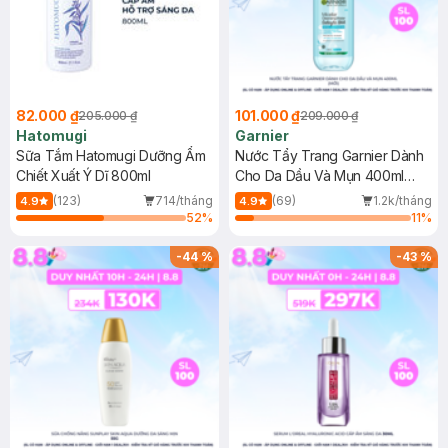
82.000 ₫
101.000 ₫
205.000 ₫
209.000 ₫
Hatomugi
Garnier
Sữa Tắm Hatomugi Dưỡng Ẩm
Nước Tẩy Trang Garnier Dành
Chiết Xuất Ý Dĩ 800ml
Cho Da Dầu Và Mụn 400ml
(Mới)
(123)
714/tháng
(69)
1.2k/tháng
4.9
4.9
52
%
11
%
-
44
%
-
43
%