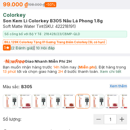
99.000 ₫
198.000 ₫
-
50
%
Colorkey
Son Kem Lì Colorkey B305 Nâu Lá Phong 1.8g
Soft Matte Water Tint
(SKU:
422218191
)
Số công bố với Bộ Y Tế : 218428/23/CBMP-QLD
BILL 129K Colorkey Tặng 01 Gương Trang Điểm Colorkey (SL có hạn)
5
(
2
Đánh giá)
|
10
Hỏi đáp
Start Icon
Giao Nhanh Miễn Phí 2H
Bạn muốn nhận hàng trước
14h
hôm nay (
Miễn phí
). Đặt hàng trong
13 phút
tới và chọn giao hàng
2H
ở bước thanh toán.
Xem chi tiết
Xem thêm
Màu sắc
:
B305
Số lượng: