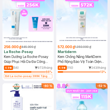
256.000 ₫
572.000 ₫
445.000 ₫
1.350.000 ₫
La Roche-Posay
Martiderm
Kem Dưỡng La Roche-Posay
Kem Chống Nắng MartiDerm
Giúp Phục Hồi Da Đa Công
Phổ Rộng Bảo Vệ Toàn Diện
Dụng 40ml
40ml
(56)
972/tháng
(110)
243/tháng
4.9
4.9
66
%
13
%
Bill La roche-posay 399K Tặng
Gel rửa mặt da dầu nhạy cảm 50ml
(SL có hạn)
-
60
%
-
52
%