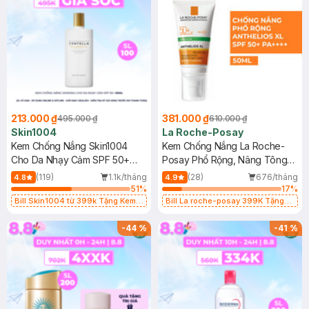
213.000 ₫
381.000 ₫
495.000 ₫
610.000 ₫
Skin1004
La Roche-Posay
Kem Chống Nắng Skin1004
Kem Chống Nắng La Roche-
Cho Da Nhạy Cảm SPF 50+
Posay Phổ Rộng, Nâng Tông
50ml
Kiềm Dầu 50ml
(119)
1.1k/tháng
(28)
676/tháng
4.8
4.9
51
%
17
%
Bill Skin1004 từ 399k Tặng Kem
Bill La roche-posay 399K Tặng
Chống Nắng Cho Da Nhạy Cảm
Gel rửa mặt da dầu nhạy cảm 50ml
SPF 50+ 20ml (SL Có Hạn)
(SL có hạn)
-
44
%
-
41
%