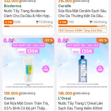
332.000 ₫
315.000 ₫
560.000 ₫
490.000 ₫
Bioderma
CeraVe
Nước Tẩy Trang Bioderma
Sữa Rửa Mặt CeraVe Sạch Sâu
Dành Cho Da Dầu & Hỗn Hợp
Cho Da Thường Đến Da Dầu
500ml
473ml
(228)
721/tháng
(116)
1.6k/tháng
4.9
4.9
12
%
91
%
Bill Cerave 299K Tặng Sữa Rửa
Mặt Cerave 30ml (SL có hạn)
-
53
%
-
50
%
139.000 ₫
145.000 ₫
298.000 ₫
289.000 ₫
Cosrx
L'Oreal
Gel Rửa Mặt Cosrx Tràm Trà,
Nước Tẩy Trang L'Oreal Làm
0.5% BHA Có Độ pH Thấp
Sạch Sâu Trang Điểm 400ml