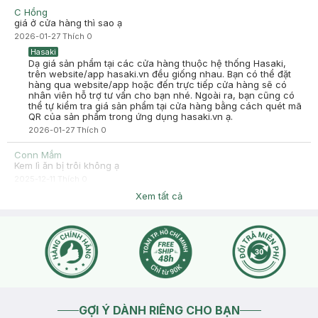
C Hồng
giá ở cửa hàng thì sao ạ
2026-01-27
Thích
0
Hasaki
Dạ giá sản phẩm tại các cửa hàng thuộc hệ thống Hasaki,
trên website/app hasaki.vn đều giống nhau. Bạn có thể đặt
hàng qua website/app hoặc đến trực tiếp cửa hàng sẽ có
nhân viên hỗ trợ tư vấn cho bạn nhé. Ngoài ra, bạn cũng có
thể tự kiểm tra giá sản phẩm tại cửa hàng bằng cách quét mã
QR của sản phẩm trong ứng dụng hasaki.vn ạ.
2026-01-27
Thích
0
Conn Mắm
Kem lì ăn bị trôi không ạ
2025-12-11
Thích
0
Hasaki
Xem tất cả
Dạ Hasaki chào bạn, nhờ bạn chủ động inbox qua Fanpage
hoặc Zalo giúp mình để Hasaki hỗ trợ bạn cụ thể hơn ạ
2025-12-11
Thích
0
GỢI Ý DÀNH RIÊNG CHO BẠN