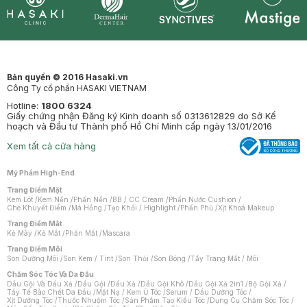
Synctives
Clinic
Dermahair
Mastige
Bản quyền © 2016 Hasaki.vn
Công Ty cổ phần HASAKI VIETNAM
Hotline:
1800 6324
Giấy chứng nhận Đăng ký Kinh doanh số 0313612829 do Sở Kế
hoạch và Đầu tư Thành phố Hồ Chí Minh cấp ngày 13/01/2016
Xem tất cả cửa hàng
Mỹ Phẩm High-End
Trang Điểm Mặt
Kem Lót
/
Kem Nền
/
Phấn Nền
/
BB / CC Cream
/
Phấn Nước Cushion
/
Che Khuyết Điểm
/
Má Hồng
/
Tạo Khối / Highlight
/
Phấn Phủ
/
Xịt Khoá Makeup
Trang Điểm Mắt
Kẻ Mày
/
Kẻ Mắt
/
Phấn Mắt
/
Mascara
Trang Điểm Môi
Son Dưỡng Môi
/
Son Kem / Tint
/
Son Thỏi
/
Son Bóng
/
Tẩy Trang Mắt / Môi
Chăm Sóc Tóc Và Da Đầu
Dầu Gội Và Dầu Xả
/
Dầu Gội
/
Dầu Xả
/
Dầu Gội Khô
/
Dầu Gội Xả 2in1
/
Bộ Gội Xả
/
Tẩy Tế Bào Chết Da Đầu
/
Mặt Nạ / Kem Ủ Tóc
/
Serum / Dầu Dưỡng Tóc
/
Xịt Dưỡng Tóc
/
Thuốc Nhuộm Tóc
/
Sản Phẩm Tạo Kiểu Tóc
/
Dụng Cụ Chăm Sóc Tóc
/