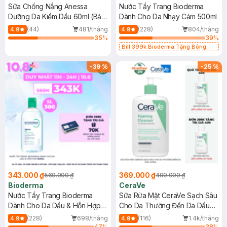
Sữa Chống Nắng Anessa
Nước Tẩy Trang Bioderma
Dưỡng Da Kiềm Dầu 60ml (Bản
Dành Cho Da Nhạy Cảm 500ml
Mới)
(44)
481/tháng
(228)
804/tháng
4.9
4.9
35
%
39
%
Bill 399k Bioderma Tặng Bông
Tẩy Trang Hộp 50 Miếng (SL có
hạn)
-
39
%
-
25
%
343.000 ₫
369.000 ₫
560.000 ₫
490.000 ₫
Bioderma
CeraVe
Nước Tẩy Trang Bioderma
Sữa Rửa Mặt CeraVe Sạch Sâu
Dành Cho Da Dầu & Hỗn Hợp
Cho Da Thường Đến Da Dầu
500ml
473ml
(228)
698/tháng
(116)
1.4k/tháng
4.9
4.9
47
%
38
%