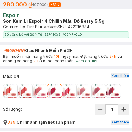
280.000 ₫
407.000 ₫
-
31
%
Espoir
Son Kem Lì Espoir 4 Chillin Màu Đỏ Berry 5.5g
Couture Lip Tint Blur Velvet
(SKU:
422216834
)
Số công bố với Bộ Y Tế : 227490/24/CBMP-QLD
Giao Nhanh Miễn Phí 2H
Bạn muốn nhận hàng trước
10h
ngày mai. Đặt hàng trước
24h
và
chọn giao hàng
2H
ở bước thanh toán.
Xem chi tiết
Xem thêm
Màu
:
04
Số lượng:
339
Chi nhánh tạm hết sản phẩm
Xem thêm