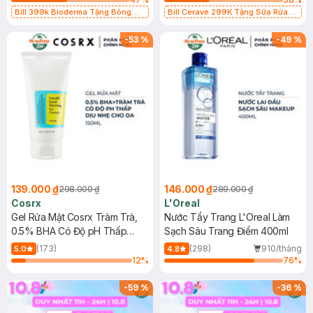
Bill 399k Bioderma Tặng Bông
Bill Cerave 299K Tặng Sữa Rửa
Tẩy Trang Hộp 50 Miếng (SL có
Mặt Cerave 30ml (SL có hạn)
hạn)
-
53
%
-
49
%
139.000 ₫
146.000 ₫
298.000 ₫
289.000 ₫
Cosrx
L'Oreal
Gel Rửa Mặt Cosrx Tràm Trà,
Nước Tẩy Trang L'Oreal Làm
0.5% BHA Có Độ pH Thấp
Sạch Sâu Trang Điểm 400ml
150ml
(173)
(298)
910/tháng
5.0
4.8
12
%
76
%
-
59
%
-
36
%