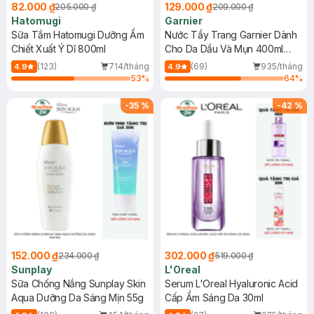
82.000 ₫
129.000 ₫
205.000 ₫
209.000 ₫
Hatomugi
Garnier
Sữa Tắm Hatomugi Dưỡng Ẩm
Nước Tẩy Trang Garnier Dành
Chiết Xuất Ý Dĩ 800ml
Cho Da Dầu Và Mụn 400ml
(Mới)
(123)
714/tháng
(69)
935/tháng
4.9
4.9
53
%
64
%
-
35
%
-
42
%
152.000 ₫
302.000 ₫
234.000 ₫
519.000 ₫
Sunplay
L'Oreal
Sữa Chống Nắng Sunplay Skin
Serum L'Oreal Hyaluronic Acid
Aqua Dưỡng Da Sáng Mịn 55g
Cấp Ẩm Sáng Da 30ml