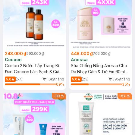
243.000 ₫
448.000 ₫
590.000 ₫
702.000 ₫
Cocoon
Anessa
Combo 2 Nước Tẩy Trang Bí
Sữa Chống Nắng Anessa Cho
Đao Cocoon Làm Sạch & Giảm
Da Nhạy Cảm & Trẻ Em 60ml
Dầu 500ml
(Mới)
(57)
1.6k/tháng
(23)
395/tháng
5.0
5.0
69
%
35
%
-
33
%
-
57
%