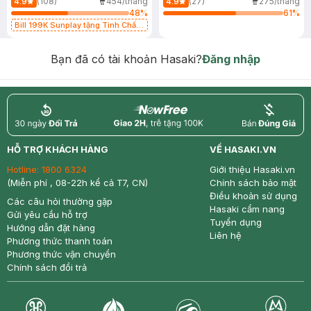
(108)
454/tháng
(27)
275/tháng
4.9
4.9
48
%
61
%
Bill 199K Sunplay tặng Tinh Chất
Chống Nắng 7g trị giá 30K (SL có
hạn)
Bạn đã có tài khoản Hasaki?
Đăng nhập
return
nowfree
price
HỖ TRỢ KHÁCH HÀNG
VỀ HASAKI.VN
Hotline:
1800 6324
Giới thiệu Hasaki.vn
(Miễn phí , 08-22h kể cả T7, CN)
Chính sách bảo mật
Điều khoản sử dụng
Các câu hỏi thường gặp
Hasaki cẩm nang
Gửi yêu cầu hỗ trợ
Tuyển dụng
Hướng dẫn đặt hàng
Liên hệ
Phương thức thanh toán
Phương thức vận chuyển
Chính sách đổi trả