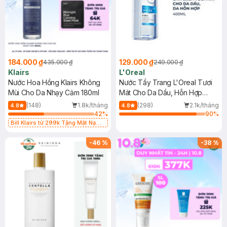
184.000 ₫
129.000 ₫
435.000 ₫
249.000 ₫
Klairs
L'Oreal
Nước Hoa Hồng Klairs Không
Nước Tẩy Trang L'Oreal Tươi
Mùi Cho Da Nhạy Cảm 180ml
Mát Cho Da Dầu, Hỗn Hợp
400ml
(148)
1.8k/tháng
(298)
2.1k/tháng
4.8
4.8
42
%
90
%
Bill Klairs từ 299k Tặng Mặt Nạ
Làm Dịu Da & Kiểm Soát Dầu Nhờn
25ml (SL Có Hạn)
-
46
%
-
38
%