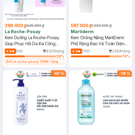
299.000 ₫
587.000 ₫
445.000 ₫
1.350.000 ₫
La Roche-Posay
Martiderm
Kem Dưỡng La Roche-Posay
Kem Chống Nắng MartiDerm
Giúp Phục Hồi Da Đa Công
Phổ Rộng Bảo Vệ Toàn Diện
Dụng 40ml
40ml
(56)
832/tháng
(110)
236/tháng
4.9
4.9
39
%
76
%
Bill La roche-posay 399K Tặng
Gel rửa mặt da dầu nhạy cảm 50ml
(SL có hạn)
-
60
%
-
38
%