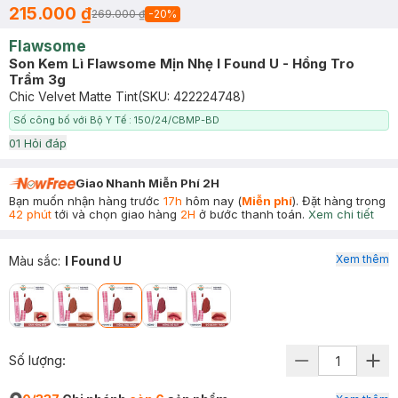
215.000 ₫
269.000 ₫
-
20
%
Flawsome
Son Kem Lì Flawsome Mịn Nhẹ I Found U - Hồng Tro
Trầm 3g
Chic Velvet Matte Tint
(SKU:
422224748
)
Số công bố với Bộ Y Tế : 150/24/CBMP-BD
0
1
Hỏi đáp
Giao Nhanh Miễn Phí 2H
Bạn muốn nhận hàng trước
17h
hôm nay (
Miễn phí
). Đặt hàng trong
42 phút
tới và chọn giao hàng
2H
ở bước thanh toán.
Xem chi tiết
Xem thêm
Màu sắc
:
I Found U
Số lượng: