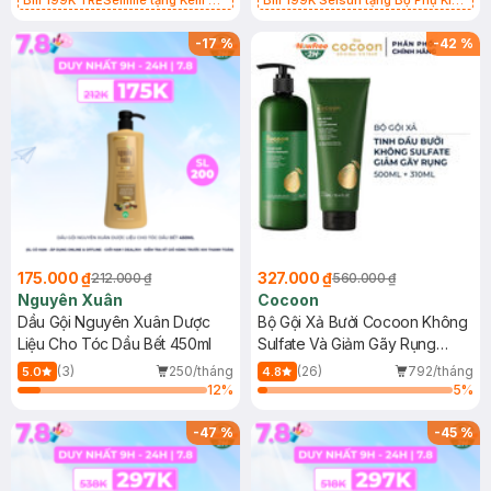
Bill 199K TRESemmé tặng Kem Ủ
Bill 199K Selsun tặng Bộ Phụ Kiện
Tóc 50g trị gía 49K (SL có hạn)
Cài Tóc trị giá 99K (SL có hạn)
-
17
%
-
42
%
175.000 ₫
327.000 ₫
212.000 ₫
560.000 ₫
Nguyên Xuân
Cocoon
Dầu Gội Nguyên Xuân Dược
Bộ Gội Xả Bưởi Cocoon Không
Liệu Cho Tóc Dầu Bết 450ml
Sulfate Và Giảm Gãy Rụng
500ml+310ml
(3)
250/tháng
(26)
792/tháng
5.0
4.8
12
%
5
%
-
47
%
-
45
%