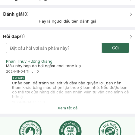
Đánh giá
(
0
)
Hãy là người đầu tiên đánh giá
Hỏi đáp
(
1
)
Gửi
Phan Thuỵ Hương Giang
Màu này hợp da hơi ngăm cool tone k ạ
2024-11-04
Thích
0
Hasaki
Chào bạn, để tránh sai sót và đảm bảo quyền lợi, bạn nên
tham khảo bảng màu chọn lựa theo ý bạn nhé. Nếu được bạn
có thể tới cửa hàng để các bạn nhân viên tư vấn cho mình dễ
hơn ạ
2024-11-04
Thích
0
Xem tất cả