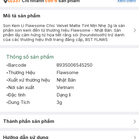
0/337
Chi nhánh
còn 6
sản phẩm
Xem thêm
Mô tả sản phẩm
Son Kem Lì Flawsome Chic Velvet Matte Tint Mịn Nhẹ 3g là sản
phẩm son kem đến từ thương hiệu Flawsome - Nhật Bản. Sản
phẩm lấy cảm hứng từ họa tiết răng sói (houndstooth) trứ danh
của các thương hiệu thời trang đẳng cấp, BST FLAWS
Thông số sản phẩm
Barcode
8935006545250
Thương Hiệu
Flawsome
Xuất xứ thương hiệu
Nhật Bản
Nơi sản xuất
Vietnam
Đặc tính
Dạng lì
Dung Tích
3g
Thành phần sản phẩm
Hướng dẫn sử dụng