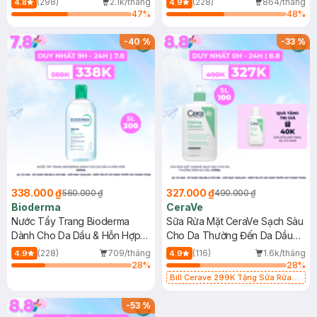
(298)
2.1k/tháng
(228)
864/tháng
4.8
4.9
47
%
48
%
-
40
%
-
33
%
338.000 ₫
327.000 ₫
560.000 ₫
490.000 ₫
Bioderma
CeraVe
Nước Tẩy Trang Bioderma
Sữa Rửa Mặt CeraVe Sạch Sâu
Dành Cho Da Dầu & Hỗn Hợp
Cho Da Thường Đến Da Dầu
500ml
473ml
(228)
709/tháng
(116)
1.6k/tháng
4.9
4.9
28
%
28
%
Bill Cerave 299K Tặng Sữa Rửa
Mặt Cerave 30ml (SL có hạn)
-
53
%