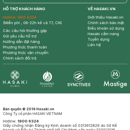
return
nowfree
price
HỖ TRỢ KHÁCH HÀNG
VỀ HASAKI.VN
Hotline:
1800 6324
Giới thiệu Hasaki.vn
(Miễn phí , 08-22h kể cả T7, CN)
Chính sách bảo mật
Điều khoản sử dụng
Các câu hỏi thường gặp
Hasaki cẩm nang
Gửi yêu cầu hỗ trợ
Tuyển dụng
Hướng dẫn đặt hàng
Liên hệ
Phương thức thanh toán
Phương thức vận chuyển
Chính sách đổi trả
Synctives
Clinic
Dermahair
Mastige
Bản quyền © 2016 Hasaki.vn
Công Ty cổ phần HASAKI VIETNAM
Hotline:
1800 6324
Giấy chứng nhận Đăng ký Kinh doanh số 0313612829 do Sở Kế
hoạch và Đầu tư Thành phố Hồ Chí Minh cấp ngày 13/01/2016