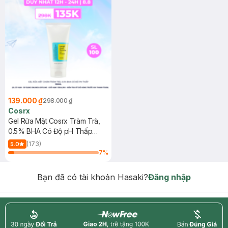
139.000 ₫
298.000 ₫
Cosrx
Gel Rửa Mặt Cosrx Tràm Trà,
0.5% BHA Có Độ pH Thấp
150ml
(173)
5.0
7
%
Bạn đã có tài khoản Hasaki?
Đăng nhập