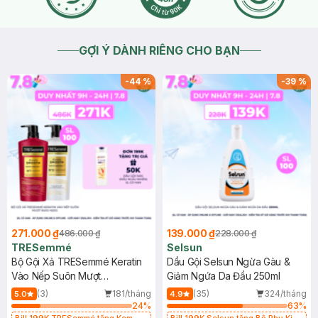
GỢI Ý DÀNH RIÊNG CHO BẠN
-
44
%
-
39
%
271.000 ₫
139.000 ₫
486.000 ₫
228.000 ₫
TRESemmé
Selsun
Bộ Gội Xả TRESemmé Keratin
Dầu Gội Selsun Ngừa Gàu &
Vào Nếp Suôn Mượt
Giảm Ngứa Da Đầu 250ml
640g+620g
(3)
181/tháng
(35)
324/tháng
5.0
4.9
24
%
63
%