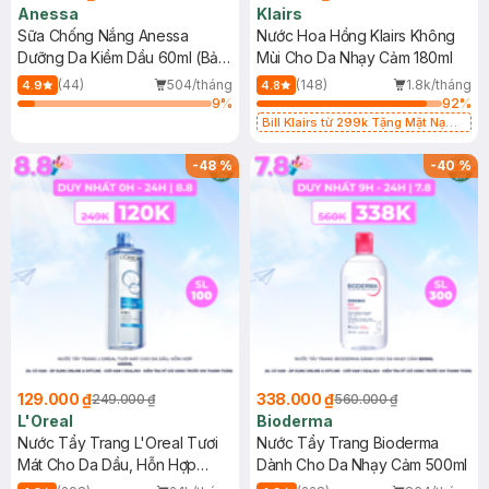
Anessa
Klairs
Sữa Chống Nắng Anessa
Nước Hoa Hồng Klairs Không
Dưỡng Da Kiềm Dầu 60ml (Bản
Mùi Cho Da Nhạy Cảm 180ml
Mới)
(44)
504/tháng
(148)
1.8k/tháng
4.9
4.8
9
%
92
%
Bill Klairs từ 299k Tặng Mặt Nạ
Làm Dịu Da & Kiểm Soát Dầu Nhờn
25ml (SL Có Hạn)
-
48
%
-
40
%
129.000 ₫
338.000 ₫
249.000 ₫
560.000 ₫
L'Oreal
Bioderma
Nước Tẩy Trang L'Oreal Tươi
Nước Tẩy Trang Bioderma
Mát Cho Da Dầu, Hỗn Hợp
Dành Cho Da Nhạy Cảm 500ml
400ml