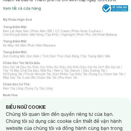
Xem tất cả cửa hàng
Mỹ Phẩm High-End
Trang Điểm Mặt
Kem Lót
/
Kem Nền
/
Phấn Nền
/
BB / CC Cream
/
Phấn Nước Cushion
/
Che Khuyết Điểm
/
Má Hồng
/
Tạo Khối / Highlight
/
Phấn Phủ
/
Xịt Khoá Makeup
Trang Điểm Mắt
Kẻ Mày
/
Kẻ Mắt
/
Phấn Mắt
/
Mascara
Trang Điểm Môi
Son Dưỡng Môi
/
Son Kem / Tint
/
Son Thỏi
/
Son Bóng
/
Tẩy Trang Mắt / Môi
Chăm Sóc Tóc Và Da Đầu
Dầu Gội Và Dầu Xả
/
Dầu Gội
/
Dầu Xả
/
Dầu Gội Khô
/
Dầu Gội Xả 2in1
/
Bộ Gội Xả
/
Tẩy Tế Bào Chết Da Đầu
/
Mặt Nạ / Kem Ủ Tóc
/
Serum / Dầu Dưỡng Tóc
/
Xịt Dưỡng Tóc
/
Thuốc Nhuộm Tóc
/
Sản Phẩm Tạo Kiểu Tóc
/
Dụng Cụ Chăm Sóc Tóc
/
Máy Sấy Tóc
/
Lược
/
Bộ Chăm Sóc Tóc
/
Phụ Kiện Tóc
Chăm Sóc Cơ Thể
Kem Tẩy Lông
/
Dụng Cụ Tẩy Lông
Nước Hoa
Nước Hoa Nữ
/
Nước Hoa Nam
/
Nước Hoa Cao Cấp
/
Xịt Thơm Toàn Thân
/
Nước Hoa Vùng Kín
Notice about cookies usage
BIỂU NGỮ COOKIE
Chăm Sóc Cá Nhân
Chúng tôi quan tâm đến quyền riêng tư của bạn.
Chống Muỗi
/
Khẩu Trang
/
Máy Massage
/
Mặt Nạ Xông Hơi
/
Nước Rửa Tay
/
Sản Phẩm Chăm Sóc Khác
/
Bàn Chải Đánh Răng
/
Bàn Chải Điện
/
Chúng tôi sử dụng các cookie cần thiết để vận hành
Hỗ Trợ Trắng Răng
/
Kem Đánh Răng
/
Máy Tăm Nước
/
Nước Súc Miệng
/
Tăm / Chỉ Nha Khoa
/
Xịt Thơm Miệng
/
Dung Dịch Vệ Sinh
/
Dưỡng Vùng Kín
/
website của chúng tôi và đồng hành cùng bạn trong
Khăn Ướt Vệ Sinh Vùng Kín
/
Băng Vệ Sinh
/
Tampon
/
Bọt Cạo Râu
/
Dao Cạo Râu
/