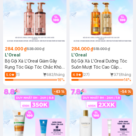
284.000 ₫
284.000 ₫
538.000 ₫
518.000 ₫
L'Oreal
L'Oreal
Bộ Gội Xả L'Oreal Giảm Gãy
Bộ Gội Xả L'Oreal Dưỡng Tóc
Rụng Tóc Giúp Tóc Chắc Khỏe
Suôn Mượt Tóc Cao Cấp
440mlx2
440mlx2
(1)
682/tháng
(27)
371/tháng
5.0
4.9
16
%
14
%
-
43
%
-
54
%