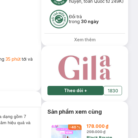
huyện, toàn Quốc từ 249K)
Đổi trả
trong
30 ngày
Xem thêm
ong
35 phút
tới và
Theo dõi
+
1830
Sản phẩm xem cùng
a dạng gồm 7
hâm hiệu quả và
178.000 ₫
-
40
%
298.000 ₫
Black Rouge