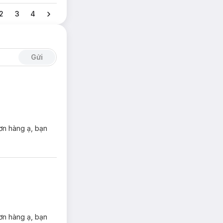
2
3
4
Gửi
ơn hàng ạ, bạn
ng kén tông da.
ơn hàng ạ, bạn