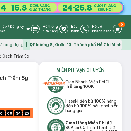
0
nhập
/
Đăng ký
Hệ thống
Bảo
Hỗ trợ
User Icon
Store Icon
Warranty Icon
Phone Icon
Cart I
oản
cửa hàng
hành
khách hàng
ải ứng dụng
Phường 8, Quận 10, Thành phố Hồ Chí Minh
Map icon
Đỏ Gạch Trầm 5g
MIỄN PHÍ VẬN CHUYỂN
ạch Trầm 5g
Giao Nhanh Miễn Phí 2H.
Trễ tặng 100K
Hasaki đền bù
100%
hãng
đền bù
100%
nếu phát hiện
hàng giả
:
:
:
0
00
34
24
Giao Hàng Miễn Phí
(từ
90K tại 60 Tỉnh Thành trừ