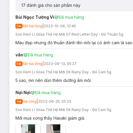
17
đánh giá cho sản phẩm này
Bùi Ngọc Tường Vi
Đã mua hàng
|
5
Rất hài lòng
2023-10-06, 10:45
Son Kem Lì Gilaa Thế Hệ Mới 07 Red Letter Day - Đỏ Thuần 5g
Màu đẹp nhưng đỏ thuần đánh lên môi lại có ánh cam là sao
vân
Đã mua hàng
|
5
Rất hài lòng
2023-09-13, 05:27
Son Kem Lì Gilaa Thế Hệ Mới 06 Rainy Day - Đỏ Cam 5g
5 sao, mn nên dùn thêm dưỡng ẩm môi
Nợi Nợi
Đã mua hàng
|
4
Hài lòng
2023-06-25, 05:24
Hiện sản phẩm
Son Kem Lì Gilaa Long Wear Lip Cream 5g
đ
Son Kem Lì Gilaa Thế Hệ Mới 06 Rainy Day - Đỏ Cam 5g
Mới mua xong thấy Hasaki giảm giá.