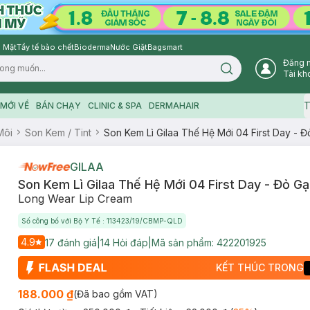
 Mặt
Tẩy tế bào chết
Bioderma
Nước Giặt
Bagsmart
Đăng 
Search icon
Tài kh
T
MỚI VỀ
BÁN CHẠY
CLINIC & SPA
DERMAHAIR
Môi
Son Kem / Tint
Son Kem Lì Gilaa Thế Hệ Mới 04 First Day - 
GILAA
Son Kem Lì Gilaa Thế Hệ Mới 04 First Day - Đỏ G
Long Wear Lip Cream
Số công bố với Bộ Y Tế : 113423/19/CBMP-QLD
4.9
17
đánh giá
|
14
Hỏi đáp
|
Mã sản phẩm:
422201925
KẾT THÚC TRONG
188.000 ₫
(Đã bao gồm VAT)