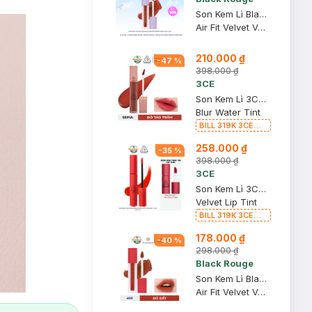
Son Kem Lì Black Rouge A12 Dashed Brown Nâu Gạch 4.5g
Air Fit Velvet Ver 2 Mood Filter #A12 Dashed Brown
210.000 ₫
-
47
%
398.000 ₫
3CE
Son Kem Lì 3CE Sepia - Đỏ Táo Trầm 4.6g
Blur Water Tint
BILL 319K 3CE
Tặng 01 Son Kem
258.000 ₫
Lì 3CE Nhung Mịn
-
35
%
Màu 03 Daffodil
398.000 ₫
1.5g (SL có hạn)
3CE
Son Kem Lì 3CE Mịn Màng Như Nhung Childlike - Cam Cháy 4g
Velvet Lip Tint
BILL 319K 3CE
Tặng 01 Son Kem
178.000 ₫
Lì 3CE Nhung Mịn
-
40
%
Màu 03 Daffodil
298.000 ₫
1.5g (SL có hạn)
Black Rouge
Son Kem Lì Black Rouge A06 Brick Red - Đỏ Đất 4.5g
Air Fit Velvet Ver 1 The Red #A06 Brick Red