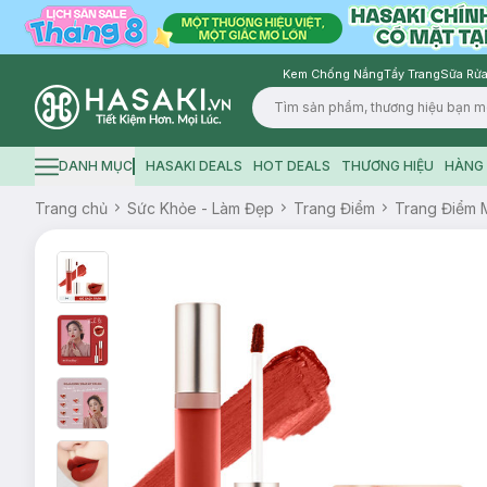
Kem Chống Nắng
Tẩy Trang
Sữa Rửa
Logo
DANH MỤC
HASAKI DEALS
HOT DEALS
THƯƠNG HIỆU
HÀNG 
Hamburger icon
Trang chủ
Sức Khỏe - Làm Đẹp
Trang Điểm
Trang Điểm 