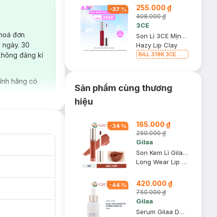
255.000 ₫
-
37
%
408.000 ₫
3CE
 hoá đơn
Son Lì 3CE Mịn Môi Whip Red - Đỏ Mận 4g
 ngày. 30
Hazy Lip Clay
BILL 319K 3CE
không đăng kí
Tặng 01 Son Kem
Lì 3CE Nhung Mịn
Màu 03 Daffodil
ính hãng có
1.5g (SL có hạn)
Sản phẩm cùng thương
hiệu
165.000 ₫
-
34
%
250.000 ₫
Gilaa
Son Kem Lì Gilaa Thế Hệ Mới 03 Sunshine Day - Nâu Đất 5g
Long Wear Lip Cream
420.000 ₫
-
44
%
750.000 ₫
Gilaa
Serum Gilaa Dưỡng Sáng Từ Nhụy Hoa Nghệ Tây 20ml