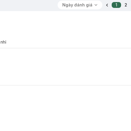
Ngày đánh giá
1
2
 nhỉ
ã có mặt tại
Hasaki
với 7 màu: