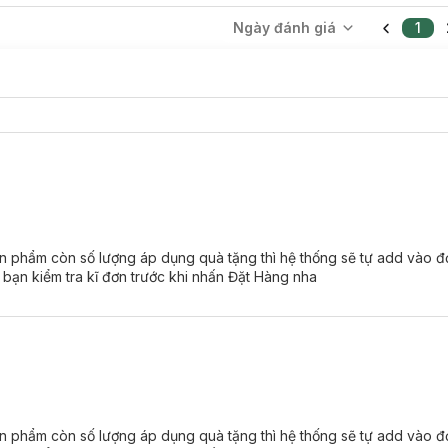
Ngày đánh giá
1
ản phẩm còn số lượng áp dụng quà tặng thì hệ thống sẽ tự add vào đ
 bạn kiểm tra kĩ đơn trước khi nhấn Đặt Hàng nha
đại
e cam) tạo nên vẻ đẹp vừa hiện đại vừa cổ điển. Đặc biệt, màu son khô
hái
ản phẩm còn số lượng áp dụng quà tặng thì hệ thống sẽ tự add vào đ