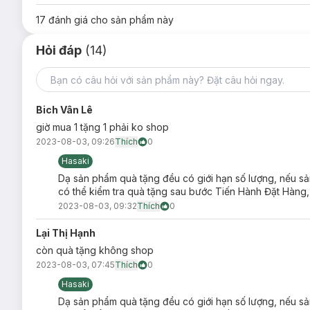
17
đánh giá cho sản phẩm này
Hỏi đáp
(14)
Bich Vân Lê
giờ mua 1 tặng 1 phải ko shop
2023-08-03, 09:26
Thích
0
Hasaki
Dạ sản phẩm quà tặng đều có giới hạn số lượng, nếu s
có thể kiểm tra quà tặng sau bước Tiến Hành Đặt Hàng,
2023-08-03, 09:32
Thích
0
Lại Thị Hạnh
còn quà tặng không shop
01 Glad Day Màu Đỏ Nâu:
Vừa truyền thống vừa hiện 
2023-08-03, 07:45
Thích
0
Kết hợp tinh tế giữa sắc đỏ truyền thống với sắc nâu đất (bas
Hasaki
02 Lovely Day Màu Đỏ Nâu Trầm:
Sang trọng và quý p
Dạ sản phẩm quà tặng đều có giới hạn số lượng, nếu s