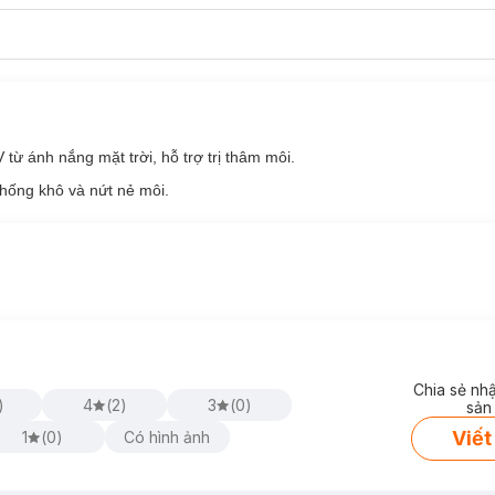
 từ ánh nắng mặt trời, hỗ trợ trị thâm môi.
hống khô và nứt nẻ môi.
Chia sẻ nh
)
4
(
2
)
3
(
0
)
sản
Viết
1
(
0
)
Có hình ảnh