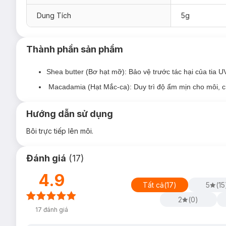
Dung Tích
5g
Thành phần sản phẩm
Shea butter (Bơ hạt mỡ): Bảo vệ trước tác hại của tia UV
Macadamia (Hạt Mắc-ca): Duy trì độ ẩm mịn cho môi, c
Hướng dẫn sử dụng
Bôi trực tiếp lên môi.
Đánh giá
(
17
)
4.9
Tất cả
(
17
)
5
(
15
2
(
0
)
17
đánh giá