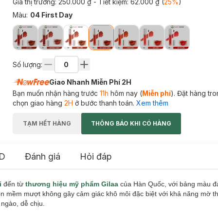
Giá thị trường:
250.000 ₫
- Tiết kiệm:
62.000 ₫
(
25
%
)
Màu
:
04 First Day
Số lượng:
Giao Nhanh Miễn Phí 2H
Bạn muốn nhận hàng trước
11h
hôm nay (
Miễn phí
). Đặt hàng tr
chọn giao hàng
2H
ở bước thanh toán.
Xem thêm
TẠM HẾT HÀNG
THÔNG BÁO KHI CÓ HÀNG
D
Đánh giá
Hỏi đáp
i
đến từ
thương hiệu mỹ phẩm Gilaa
của Hàn Quốc, với bảng màu đ
son mềm mượt không gây cảm giác khô môi đặc biệt với khả năng mờ t
 ngào, dễ chịu.