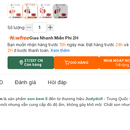
Số lượng:
Giao Nhanh Miễn Phí 2H
Bạn muốn nhận hàng trước
10h
ngày mai. Đặt hàng trước
24h
và 
2H
ở bước thanh toán.
Xem thêm
27/337 CN
MUA NGAY N
GIỎ HÀNG
CART PLUS ICON
Còn hàng
Trễ tặng
D
Đánh giá
Hỏi đáp
am
là sản phẩm
son kem lì
đến từ thương hiệu
Judydoll
- Trung Quốc 
n môi nhưng vẫn cung cấp đủ độ ẩm, không gây khô môi. Chất son nh