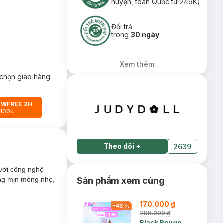
huyện, toàn Quốc từ 249K)
Đổi trả
trong
30 ngày
Xem thêm
chọn giao hàng
OWFREE 2H
 100k
Theo dõi
+
2639
với công nghệ
ung mịn mỏng nhẹ,
Sản phẩm xem cùng
170.000 ₫
-
43
%
298.000 ₫
Black Rouge