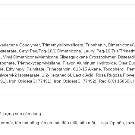
decene Copolymer, Trimethylsiloxysilicate, Tribehenin, Dimethicone/
ostearate, Cetyl Peg/Ppg-10/1 Dimethicone, Lauryl Peg-10 Tris(Trimethyl
ca, Vinyl Dimethicone/Methicone Silsesquioxane Crosspolymer, Distear
arbonate, Triethoxycaprylylsilane, Flavor, Aluminum Hydroxide, Olea Eu
de, Ethylhexyl Palmitate, Triheptanoin, C13-15 Alkane, Tocopherol, Penta
lyceryl-2 Isostearate, 1,2-Hexanediol, Lactic Acid, Rosa Rugosa Flower 
7891), Iron Oxides(CI 77491), Iron Oxides(CI 77492), Red 6(CI 15850), 
đủ lượng son cần dùng.
 môi, tán má hồng lên gò má, đầu mũi, bầu mắt,... sau lớp nền, trước