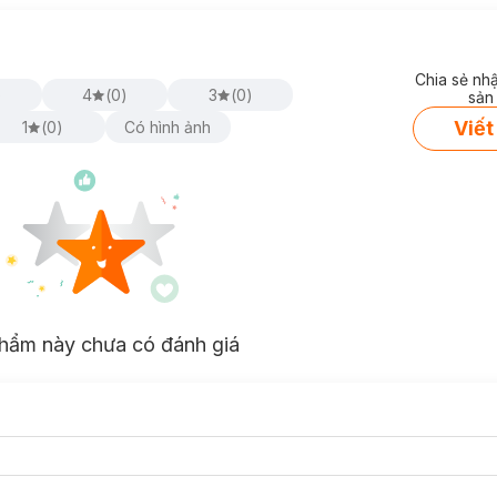
Chia sẻ nh
)
4
(
0
)
3
(
0
)
sản
Viết
1
(
0
)
Có hình ảnh
hẩm này chưa có đánh giá