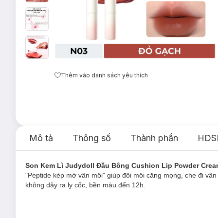
Thêm vào danh sách yêu thích
Mô tả
Thông số
Thành phần
HDS
Son Kem Lì Judydoll Đầu Bông Cushion Lip Powder Cre
"Peptide kép mờ vân môi" giúp đôi môi căng mọng, che đi vâ
không dây ra ly cốc, bền màu đến 12h.