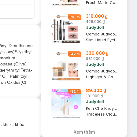
Fresh Matte Cushion
318.000 ₫
-
26
%
428.000 ₫
Judydoll
Combo Judydoll Bút Kẻ Mắt Nước Siêu Mảnh - 02 Nâu Đậm (Mới) 0.4g + Mascara Đầu Siêu Cong 6 Độ - 01 Đen (Mới) 3g
Slim Liquid Eyeliner + Curling Iron Mascara - 6° Curling Design
Vinyl Dimethicone
siloxy)Silylethyl
336.000 ₫
-
42
%
dimonium
581.000 ₫
ropaea (Olive)
Judydoll
erythrityl Tetra-
Combo Judydoll Bảng Highlight Và Tạo Khối 4 Màu - 02 Tông Ấm 9g + Kem Lót Cấp Ẩm 30g
Oil, Palmitoyl
Highlight & Contour Palette + Nourishing Makeup Base
Iron Oxides(CI
89.000 ₫
-
32
%
131.000 ₫
Judydoll
Kem Che Khuyết Điểm Judydoll Dạng Lỏng - 00 Da Sáng 3.2g
Traceless Cloud-Touch Concealer - 00 Fair
 khi xịt khóa
Xem thêm