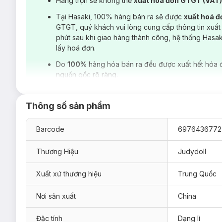
Hàng trộn sẽ không thể
xuất hoá đơn GTGT (VAT
Tại Hasaki, 100% hàng bán ra sẽ được
xuất hoá 
GTGT, quý khách vui lòng cung cấp thông tin xuất
phút sau khi giao hàng thành công, hệ thống Hasa
lấy hoá đơn.
Do
100%
hàng hóa bán ra đều được xuất hết hóa 
nguồn gốc rõ ràng.
Thông số sản phẩm
Barcode
6976436772
Thương Hiệu
Judydoll
Xuất xứ thương hiệu
Trung Quốc
Hiện sản phẩm
Son Kem Lì Judydoll Cushion Lip Powder 
Nơi sản xuất
China
N01 Cam Đào
Đặc tính
Dạng lì
N03 Đỏ Gạch