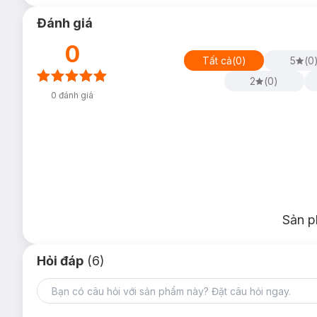
Đánh giá
0
Tất cả
(
0
)
5
(
0
2
(
0
)
0
đánh giá
Sản p
Hỏi đáp
(6)