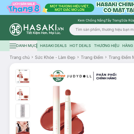
Kem Chống Nắng
Tẩy Trang
Sữa Rửa
Logo
DANH MỤC
HASAKI DEALS
HOT DEALS
THƯƠNG HIỆU
HÀNG 
Hamburger icon
Trang chủ
Sức Khỏe - Làm Đẹp
Trang Điểm
Trang Điểm 