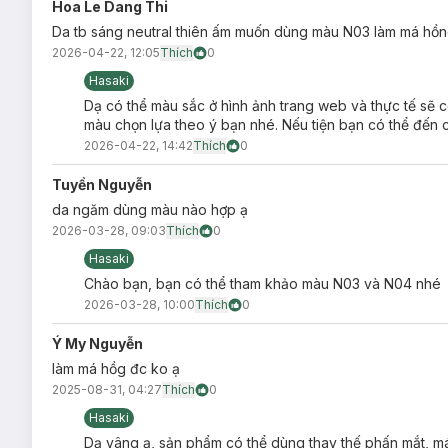
Hoa Le Dang Thi
Ưu thế nổi bật:
Da tb sáng neutral thiên ấm muốn dùng màu N03 làm má hồn
2026-04-22, 12:05
Thích
0
Peptide dưỡng ẩm kết hợp cùng tinh dầu chiết xuất từ 3
Hasaki
Chất son bột mỏng nhẹ. Khi son set lại sẽ lên hiệu ứn
Dạ có thể màu sắc ở hình ảnh trang web và thực tế sẽ c
Thiết kế son dạng vặn lạ mắt, đầu bông tán son đi kèm ti
màu chọn lựa theo ý bạn nhé. Nếu tiện bạn có thể đến 
2026-04-22, 14:42
Thích
0
Có thể tận dụng son như má hồng, phấn mắt,.. để mang
Tuyền Nguyễn
da ngăm dùng màu nào hợp ạ
2026-03-28, 09:03
Thích
0
Hasaki
Chào bạn, bạn có thể tham khảo màu N03 và N04 nhé
2026-03-28, 10:00
Thích
0
Ý My Nguyễn
làm má hồg đc ko ạ
2025-08-31, 04:27
Thích
0
Hasaki
Dạ vâng ạ, sản phẩm có thể dùng thay thế phấn mắt, m