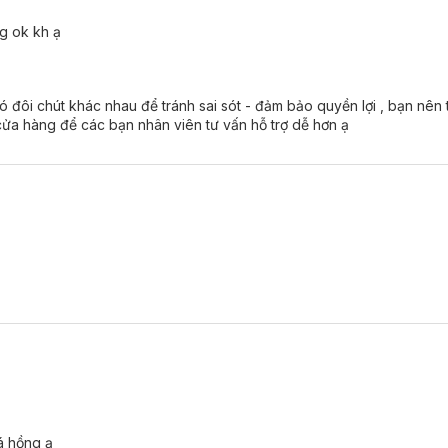
g ok kh ạ
 loại thực vật giúp đôi môi căng mọng đầy đặn, vân môi mờ đi tự nhiên.
g che khuyết điểm rãnh môi nhưng không gây khô môi.
ó đôi chút khác nhau để tránh sai sót - đảm bảo quyền lợi , bạn nê
ện lợi.
cửa hàng để các bạn nhân viên tư vấn hỗ trợ dễ hơn ạ
 đến một makeup đồng bộ và nhanh chóng, tiết kiệm thời gian.
á hồng ạ