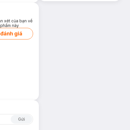
ận xét của bạn về
 phẩm này
 đánh giá
Gửi