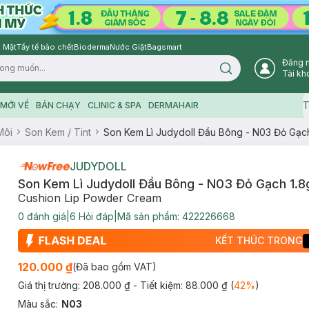
 Mặt
Tẩy tế bào chết
Bioderma
Nước Giặt
Bagsmart
Đăng 
Search icon
Tài kh
T
MỚI VỀ
BÁN CHẠY
CLINIC & SPA
DERMAHAIR
Môi
Son Kem / Tint
Son Kem Lì Judydoll Đầu Bông - N03 Đỏ Gạch
JUDYDOLL
Son Kem Lì Judydoll Đầu Bông - N03 Đỏ Gạch 1.8
Cushion Lip Powder Cream
0
đánh giá
|
6
Hỏi đáp
|
Mã sản phẩm:
422226668
KẾT THÚC TRONG
120.000 ₫
(Đã bao gồm VAT)
Giá thị trường:
208.000 ₫
- Tiết kiệm:
88.000 ₫
(
42
%
)
Màu sắc
:
N03