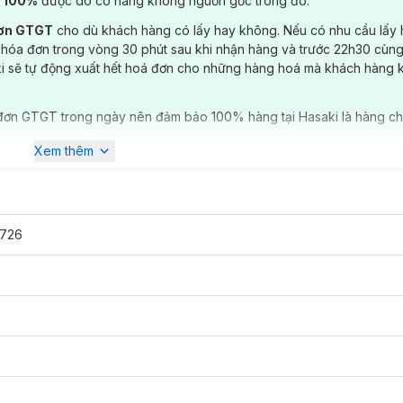
) 100%
được do có hàng không nguồn gốc trong đó.
đơn GTGT
cho dù khách hàng có lấy hay không. Nếu có nhu cầu lấy
 hóa đơn trong vòng 30 phút sau khi nhận hàng và trước 22h30 cùng
ki sẽ tự động xuất hết hoá đơn cho những hàng hoá mà khách hàng 
đơn GTGT trong ngày nên đảm bảo 100% hàng tại Hasaki là hàng ch
Xem thêm
726
Cream 1.8g
đã có mặt tại
Hasaki
với 4 tông màu: