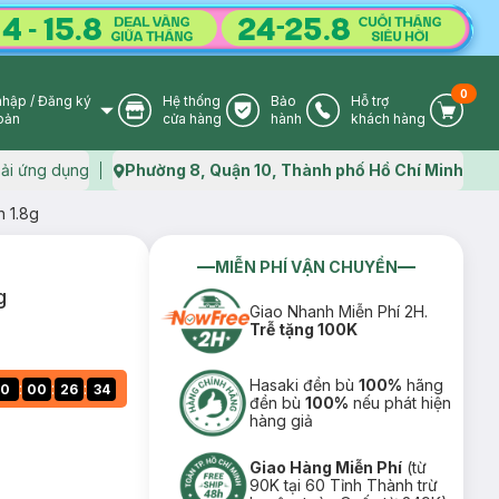
0
nhập
/
Đăng ký
Hệ thống
Bảo
Hỗ trợ
User Icon
Store Icon
Warranty Icon
Phone Icon
Cart I
oản
cửa hàng
hành
khách hàng
ải ứng dụng
Phường 8, Quận 10, Thành phố Hồ Chí Minh
Map icon
 1.8g
MIỄN PHÍ VẬN CHUYỂN
g
Giao Nhanh Miễn Phí 2H.
Trễ tặng 100K
Hasaki đền bù
100%
hãng
:
:
:
0
00
26
33
đền bù
100%
nếu phát hiện
hàng giả
Giao Hàng Miễn Phí
(từ
90K tại 60 Tỉnh Thành trừ