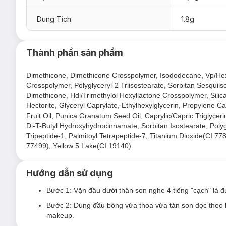
N04 Đỏ Lựu
Dung Tích
1.8g
N05 Hồng Đất
Thành phần sản phẩm
Dimethicone, Dimethicone Crosspolymer, Isododecane, Vp/Hexa
Crosspolymer, Polyglyceryl-2 Triisostearate, Sorbitan Sesquiis
Dimethicone, Hdi/Trimethylol Hexyllactone Crosspolymer, Sili
Hectorite, Glyceryl Caprylate, Ethylhexylglycerin, Propylene C
Fruit Oil, Punica Granatum Seed Oil, Caprylic/Capric Triglyceri
Di-T-Butyl Hydroxyhydrocinnamate, Sorbitan Isostearate, Polyg
Tripeptide-1, Palmitoyl Tetrapeptide-7, Titanium Dioxide(CI 7
77499), Yellow 5 Lake(CI 19140).
Hướng dẫn sử dụng
Bước 1: Vặn đầu dưới thân son nghe 4 tiếng "cạch" là 
Bước 2: Dùng đầu bông vừa thoa vừa tán son dọc theo bờ
makeup.